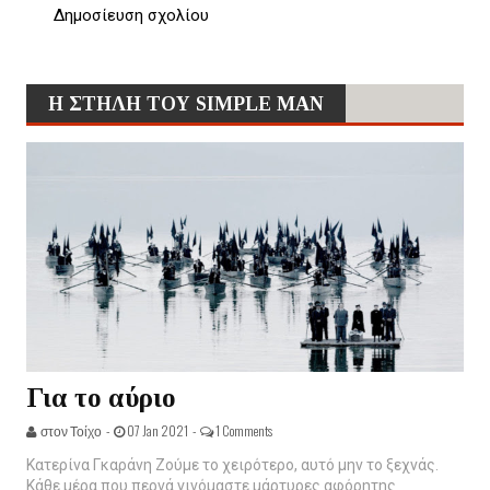
Δημοσίευση σχολίου
Η ΣΤΗΛΗ ΤΟΥ SIMPLE MAN
Για το αύριο
στον Τοίχο -
07 Jan 2021 -
1 Comments
Κατερίνα Γκαράνη Ζούμε το χειρότερο, αυτό μην το ξεχνάς.
Κάθε μέρα που περνά γινόμαστε μάρτυρες αφόρητης