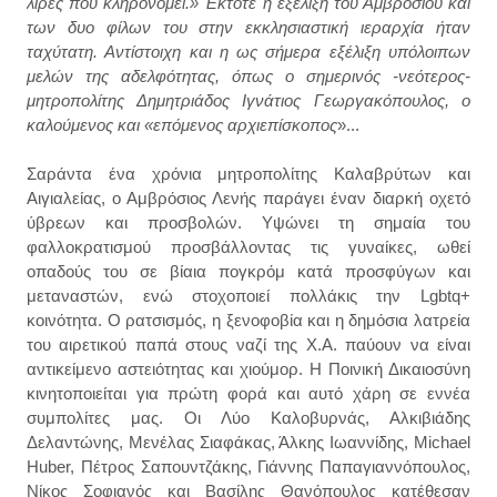
λίρες που κληρονομεί.» Έκτοτε η εξέλιξή του Αμβρόσιου και
των δυο φίλων του στην εκκλησιαστική ιεραρχία ήταν
ταχύτατη. Αντίστοιχη και η ως σήμερα εξέλιξη υπόλοιπων
μελών της αδελφότητας, όπως ο σημερινός -νεότερος-
μητροπολίτης Δημητριάδος Ιγνάτιος Γεωργακόπουλος, ο
καλούμενος και «επόμενος αρχιεπίσκοπος
»...
Σαράντα ένα χρόνια μητροπολίτης Καλαβρύτων και
Αιγιαλείας, ο Αμβρόσιος Λενής παράγει έναν διαρκή οχετό
ύβρεων και προσβολών. Υψώνει τη σημαία του
φαλλοκρατισμού προσβάλλοντας τις γυναίκες, ωθεί
οπαδούς του σε βίαια πογκρόμ κατά προσφύγων και
μεταναστών, ενώ στοχοποιεί πολλάκις την Lgbtq+
κοινότητα. Ο ρατσισμός, η ξενοφοβία και η δημόσια λατρεία
του αιρετικού παπά στους ναζί της X.A. παύουν να είναι
αντικείμενο αστειότητας και χιούμορ. Η Ποινική Δικαιοσύνη
κινητοποιείται για πρώτη φορά και αυτό χάρη σε εννέα
συμπολίτες μας. Οι Λύο Καλοβυρνάς, Αλκιβιάδης
Δελαντώνης, Μενέλας Σιαφάκας, Άλκης Ιωαννίδης, Michael
Huber, Πέτρος Σαπουντζάκης, Γιάννης Παπαγιαννόπουλος,
Νίκος Σοφιανός και Βασίλης Θανόπουλος κατέθεσαν