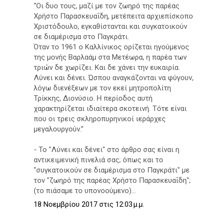
“Οι δυο τους, μαζί με τον ζωηρό της παρέας
Χρήστο Παρασκευαΐδη, μετέπειτα αρχιεπίσκοπο
Χριστόδουλο, εγκαθίστανται και συγκατοικούν
σε διαμέρισμα στο Παγκράτι.
Όταν το 1961 ο Καλλίνικος ορίζεται ηγούμενος
της μονής Βαρλαάμ στα Μετέωρα, η παρέα των
τριών δε χωρίζει. Και δε χάνει την ευκαιρία.
Λύνει και δένει. Ώσπου αναγκάζονται να φύγουν,
λόγω διενέξεων με τον εκεί μητροπολίτη
Τρίκκης, Διονύσιο. H περίοδος αυτή
χαρακτηρίζεται ιδιαίτερα σκοτεινή. Τότε είναι
που οι τρεις σκληροπυρηνικοί ιεράρχες
μεγαλουργούν.”
- Το "Λύνει και δένει" στο άρθρο σας είναι η
αντικειμενική πινελιά σας; όπως και το
"συγκατοικούν σε διαμέρισμα στο Παγκράτι" με
τον "ζωηρό της παρέας Χρήστο Παρασκευαΐδη";
(το πιάσαμε το υπονοούμενο)...
18 Νοεμβρίου 2017 στις 12:03 μ.μ.