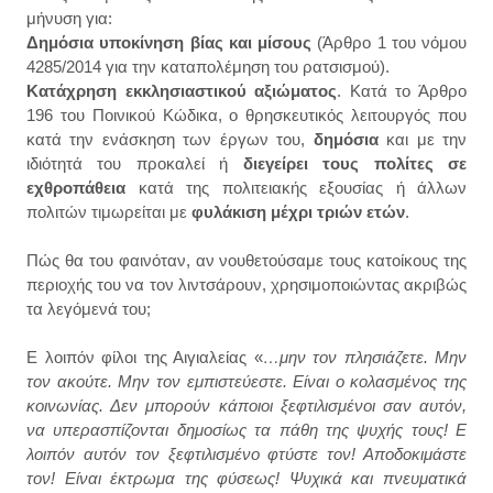
μήνυση για:
Δημόσια υποκίνηση βίας και μίσους
(Άρθρο 1 του νόμου
4285/2014 για την καταπολέμηση του ρατσισμού).
Κατάχρηση εκκλησιαστικού αξιώματος
. Κατά το Άρθρο
196 του Ποινικού Κώδικα, ο θρησκευτικός λειτουργός που
κατά την ενάσκηση των έργων του,
δημόσια
και με την
ιδιότητά του προκαλεί ή
διεγείρει τους πολίτες σε
εχθροπάθεια
κατά της πολιτειακής εξουσίας ή άλλων
πολιτών τιμωρείται με
φυλάκιση μέχρι τριών ετών
.
Πώς θα του φαινόταν, αν νουθετούσαμε τους κατοίκους της
περιοχής του να τον λιντσάρουν, χρησιμοποιώντας ακριβώς
τα λεγόμενά του;
Ε λοιπόν φίλοι της Αιγιαλείας «
…μην τον πλησιάζετε. Μην
τον ακούτε. Μην τον εμπιστεύεστε. Είναι ο κολασμένος της
κοινωνίας. Δεν μπορούν κάποιοι ξεφτιλισμένοι σαν αυτόν,
να υπερασπίζονται δημοσίως τα πάθη της ψυχής τους! Ε
λοιπόν αυτόν τον ξεφτιλισμένο φτύστε τον! Αποδοκιμάστε
τον! Είναι έκτρωμα της φύσεως! Ψυχικά και πνευματικά