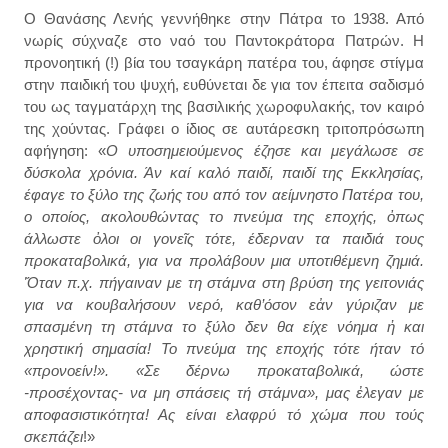
Ο Θανάσης Λενής γεννήθηκε στην Πάτρα το 1938. Από
νωρίς σύχναζε στο ναό του Παντοκράτορα Πατρών. Η
προνοητική (!) βία του τσαγκάρη πατέρα του, άφησε στίγμα
στην παιδική του ψυχή, ευθύνεται δε για τον έπειτα σαδισμό
του ως ταγματάρχη της βασιλικής χωροφυλακής, τον καιρό
της χούντας. Γράφει ο ίδιος σε αυτάρεσκη τριτοπρόσωπη
αφήγηση: «
Ο υποσημειούμενος έζησε και μεγάλωσε σε
δύσκολα χρόνια. Άν καί καλό παιδί, παιδί της Εκκλησίας,
έφαγε το ξύλο της ζωής του από τον αείμνηστο Πατέρα του,
ο οποίος, ακολουθώντας το πνεύμα της εποχής, ὀπως
άλλωστε ὀλοι οι γονεῖς τότε, έδερναν τα παιδιά τους
προκαταβολικά, για να προλάβουν μια υποτιθέμενη ζημιά.
Ὅταν π.χ. πήγαιναν με τη στάμνα στη βρύση της γειτονιάς
για να κουβαλήσουν νερό, καθ’όσον εἀν γύριζαν με
σπασμένη τη στάμνα το ξύλο δεν θα είχε νόημα ἠ και
χρηστική σημασία! Το πνεύμα της εποχής τότε ήταν τό
«προνοείν!». «Σε δέρνω προκαταβολικά, ώστε
-προσέχοντας- να μη σπάσεις τή στάμνα», μας ἐλεγαν με
αποφασιστικότητα! Ας είναι ελαφρύ τό χώμα που τούς
σκεπάζει
!»