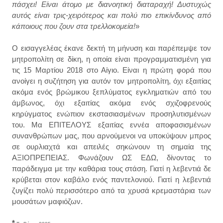
πάσχει! Είναι άτομο με διανοητική διαταραχή! Δυστυχώς
αυτός είναι τρις-χειρότερος και πολύ πιο επικίνδυνος από
κάποιους που ζουν στα τρελλοκομεία!
»
Ο εισαγγελέας έκανε δεκτή τη μήνυση και παρέπεμψε τον
μητροπολίτη σε δίκη, η οποία είναι προγραμματισμένη για
τις 15 Μαρτίου 2018 στο Αίγιο. Είναι η πρώτη φορά που
ανοίγει η συζήτηση για αυτόν τον μητροπολίτη, όχι εξαιτίας
ακόμα ενός βρώμικου ξεπλύματος εγκληματιών από του
άμβωνος, όχι εξαιτίας ακόμα ενός σχιζοφρενούς
κηρύγματος ενώπιον εκστασιασμένων προσηλυτισμένων
του. Μα ΕΠΙΤΕΛΟΥΣ εξαιτίας εννέα αποφασισμένων
συνανθρώπων μας, που αρνούμενοι να υποκύψουν μπρος
σε ουρλιαχτά και απειλές σηκώνουν τη σημαία της
ΑΞΙΟΠΡΕΠΕΙΑΣ. Φωνάζουν ΩΣ ΕΔΩ, δίνοντας το
παράδειγμα με την καθάρια τους στάση. Γιατί η λεβεντιά δε
κρύβεται στον καβάλο ενός παντελονιού. Γιατί η λεβεντιά
ζυγίζει πολύ περισσότερο από τα χρυσά κρεμαστάρια των
μουσάτων μαφιόζων.
*