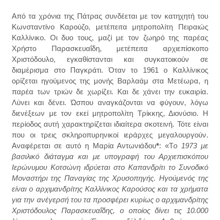
Από τα χρόνια της Πάτρας συνδέεται με τον κατηχητή του
Κωνσταντίνο Καρούζο, μετέπειτα μητροπολίτη Πειραιώς
Καλλίνικο. Οι δυο τους, μαζί με τον ζωηρό της παρέας
Χρήστο Παρασκευαΐδη, μετέπειτα αρχιεπίσκοπο
Χριστόδουλο, εγκαθίστανται και συγκατοικούν σε
διαμέρισμα στο Παγκράτι. Όταν το 1961 ο Καλλίνικος
ορίζεται ηγούμενος της μονής Βαρλαάμ στα Μετέωρα, η
παρέα των τριών δε χωρίζει. Και δε χάνει την ευκαιρία.
Λύνει και δένει. Ώσπου αναγκάζονται να φύγουν, λόγω
διενέξεων με τον εκεί μητροπολίτη Τρίκκης, Διονύσιο. H
περίοδος αυτή χαρακτηρίζεται ιδιαίτερα σκοτεινή. Τότε είναι
που οι τρεις σκληροπυρηνικοί ιεράρχες μεγαλουργούν.
Αναφέρεται σε αυτό η Μαρία Αντωνιάδου
*
: «Τ
ο 1973 με
βασιλικό διάταγμα και με υπογραφή του Αρχιεπισκόπου
Ιερώνυμου Κοτσώνη ιδρύεται στο Καπανδρίτι το Συνοδικό
Μοναστήρι της Παναγίας της Χρυσοπηγής. Ηγούμενός της
είναι ο αρχιμανδρίτης Καλλίνικος Καρούσος και τα χρήματα
για την ανέγερσή του τα προσφέρει κυρίως ο αρχιμανδρίτης
Χριστόδουλος Παρασκευαΐδης, ο οποίος δίνει τις 10.000