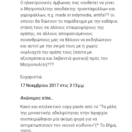
Ο ηλεκτρονικός άμβωνας σας νουθετεί να γίνει
ο Μητροπολίτης αποδέκτης τριαντάφυλλων και
γαρύφαλλων, π.χ. made in indymedia, antifa?? οι
οποίοι θα δώσουν το παράδειγμα με την καθάρια
στάση τους σε άλλους σταυροφόρους της
αγάπης, σε άλλους αποφασισμένους
συνανθρώπους μας να θέλουν να εκδηλώσουν
και αυτοί με την σειρά τους με ή χωρίς
ουρλιαχτά την αγάπη τους (πάντα με
αξιοπρέπεια και λεβεντιά φυσικά) πρός τον
Μητροπολίτη???
Ευχαριστώ.
17 Νοεμβρίου 2017 στις 3:13 μ.μ.
Ανώνυμος είπε...
Κακό και επιλεκτικό copy paste από το “Τα μέλη
της μοναστικής αδελφότητας στην Ιεραρχία
συσπειρώθηκαν μία ακόμη φορά για να
αντιμετωπίσουν τον «κοινό κίνδυνο»”(* Το Βήμα,
2005).