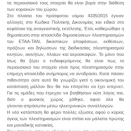
τα περιουσιακά τους στοιχεία θα είναι βορά στην διάθεση
των κορακιών του χώρου.
Στο πλαίσιο του πρόσφατου νόμου 4335/2015 έγιναν
αλλαγές στο Κώδικα Πολιτικής Δικονομίας και ειδικά στο
κεφάλαιο της αναγκαστικής εκτέλεσης. Έτσι, καθιερώθηκε η
δημοσίευση στην ιστοσελίδα δημοσιεύσεων πλειστηριασμών
του ΕΤΑΑ-ΤΑΝ, δικαστικών αποφάσεων, εκθέσεων,
πράξεων και δηλώσεων της διαδικασίας πλειστηριασμού
κινητών, ακινήτων, πλοίων και αεροσκαφών. Το μόνο που
ίσως θα ξέρει ο ενδιαφερόμενος θα είναι πως το
περιουσιακό του στοιχείο είναι προς πλειστηριασμόν στην
επίμαχη ιστοσελίδα ανήμπορος να αντιδράσει. Κατά πάσαν
πιθανότητα ούτε αυτό θα γνωρίζει γιατί η οικονομική του
κατάσταση μάλλον δεν θα του επιτρέπει να έχει ιντερνετ.
Για τις ομάδες που έτρεχαν να βοηθήσουν ούτε λόγος πια,
διότι ο φυσικός χώρος χάθηκε, αφού όλα θα
γίνονται απρόσωπα μέσω ηλεκτρονικών συναλλαγών.
Η νέα κατάσταση θα φέρει πολλές εξώσεις αφού ο κύριος
όγκος των πλειστηριασμών είναι σπίτια και μάλιστα πρώτης
και μοναδικής κατοικίας.