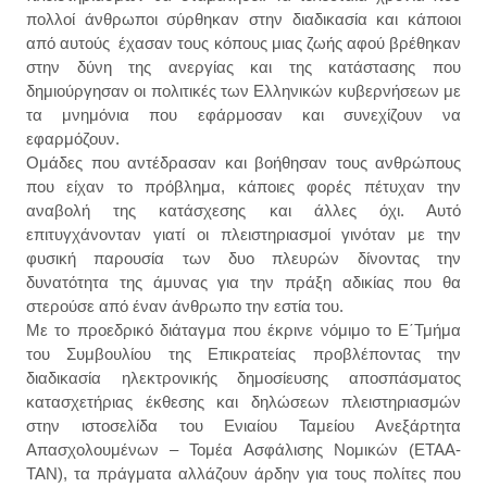
πολλοί άνθρωποι σύρθηκαν στην διαδικασία και κάποιοι
από αυτούς έχασαν τους κόπους μιας ζωής αφού βρέθηκαν
στην δύνη της ανεργίας και της κατάστασης που
δημιούργησαν οι πολιτικές των Ελληνικών κυβερνήσεων με
τα μνημόνια που εφάρμοσαν και συνεχίζουν να
εφαρμόζουν.
Ομάδες που αντέδρασαν και βοήθησαν τους ανθρώπους
που είχαν το πρόβλημα, κάποιες φορές πέτυχαν την
αναβολή της κατάσχεσης και άλλες όχι. Αυτό
επιτυγχάνονταν γιατί οι πλειστηριασμοί γινόταν με την
φυσική παρουσία των δυο πλευρών δίνοντας την
δυνατότητα της άμυνας για την πράξη αδικίας που θα
στερούσε από έναν άνθρωπο την εστία του.
Με το προεδρικό διάταγμα που έκρινε νόμιμο το Ε΄Τμήμα
του Συμβουλίου της Επικρατείας προβλέποντας την
διαδικασία ηλεκτρονικής δημοσίευσης αποσπάσματος
κατασχετήριας έκθεσης και δηλώσεων πλειστηριασμών
στην ιστοσελίδα του Ενιαίου Ταμείου Ανεξάρτητα
Απασχολουμένων – Τομέα Ασφάλισης Νομικών (ΕΤΑΑ-
ΤΑΝ), τα πράγματα αλλάζουν άρδην για τους πολίτες που