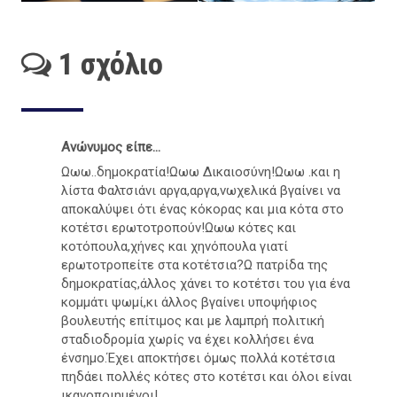
1 σχόλιο
Ανώνυμος είπε...
Ωωω..δημοκρατία!Ωωω Δικαιοσύνη!Ωωω .και η
λίστα Φαλτσιάνι αργα,αργα,νωχελικά βγαίνει να
αποκαλύψει ότι ένας κόκορας και μια κότα στο
κοτέτσι ερωτοτροπούν!Ωωω κότες και
κοτόπουλα,χήνες και χηνόπουλα γιατί
ερωτοτροπείτε στα κοτέτσια?Ω πατρίδα της
δημοκρατίας,άλλος χάνει το κοτέτσι του για ένα
κομμάτι ψωμί,κι άλλος βγαίνει υποψήφιος
βουλευτής επίτιμος και με λαμπρή πολιτική
σταδιοδρομία χωρίς να έχει κολλήσει ένα
ένσημο.Έχει αποκτήσει όμως πολλά κοτέτσια
πηδάει πολλές κότες στο κοτέτσι και όλοι είναι
ικανοποιημένοι!