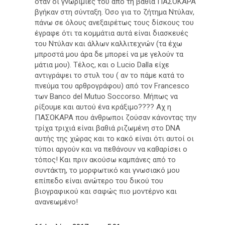
όταν οι γνωριμίες του από τη βαθιά ΠΑΣΟΚΑΡΑ
βγήκαν στη σύνταξη. Όσο για το ζήτημα Ντύλαν,
πάνω σε όλους ανεξαιρέτως τους δίσκους του
έγραφε ότι τα κομμάτια αυτά είναι διασκευές
του Ντύλαν και άλλων καλλιτεχνών (τα έχω
μπροστά μου άρα δε μπορεί να με γελούν τα
μάτια μου). Τέλος, και ο Lucio Dalla είχε
αντιγράψει το στυλ του ( αν το πάμε κατά το
πνεύμα του αρθρογράφου) από τον Francesco
των Banco del Mutuo Soccorso. Μήπως να
ρίξουμε και αυτού ένα κράξιμο???? Αχ η
ΠΑΣΟΚΑΡΑ που άνθρωποι ζούσαν κάνοντας την
τρίχα τριχιά είναι βαθιά ριζωμένη στο DNA
αυτής της χώρας και το κακό είναι ότι αυτοί οι
τύποι αργούν και να πεθάνουν να καθαρίσει ο
τόπος! Και πριν ακούσω καμπάνες από το
συντάκτη, το μορφωτικό και γνωσιακό μου
επίπεδο είναι ανώτερο του δικού του
βιογραφικού και σαφώς πιο μοντέρνο και
ανανεωμένο!