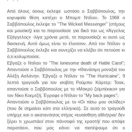
Από όλους όσους έκλεψε ωστόσο ο Σαββόπουλος, την
κορυφαία θέση κατέχει ο Μπομπ Ντίλαν. Το 1968 ο
Σαββόπουλος έκλεψε το ''The Wicked Messenger'' (στίχους
και μουσική) και το παρουσίασε για δικό του ως «Άγγελος
Εξάγγελος» -λίγα χρόνια μετά, το παρουσίαζε κι αυτό ως
διασκευή. Αυτό όμως είναι το έλασσον. Από τον Ντίλαν ο
Σαββόπουλος έκλεβε και συνεχίζει να κλέβει ότι πετούσε κι
ό,τι κολυμπούσε.
Εβγαζε ο Ντίλαν το ''The lonesome death of Hattie Carol'';
Απαντούσε ο Σαββόπουλος με την «Θανάσιμη μοναξιά του
Αλέξη Ασλάνη». Έβγαζε ο Ντίλαν το ''The Hurricaine'', 9
λεπτά τραγούδι για τον ισοβίτη Ρούμπιν Κάρτερ; Τσακ,
απαντούσε ο Σαββόπουλος με το «Μακρύ ζεϊμπέκικο» για
τον Νίκο Κοεμτζή. Έγραφε ο Ντίλαν το ''My back pages'';
Απαντούσε ο Σαββόπουλος με το «Οι πίσω μου σελίδες»
(που δε σημαίνει κάτι στα ελληνικά). Σε αυτό το τραγούδι
υπήρχε και ο ακατανόητος στίχος «ευαίσθητη αθλήτρια/ δεν
ξέρει τι χρωστάει/ στον πάνσοφό της εραστή/ που απόψε
παρατάει», που μας κάνει να πιστέψουμε ότι ο