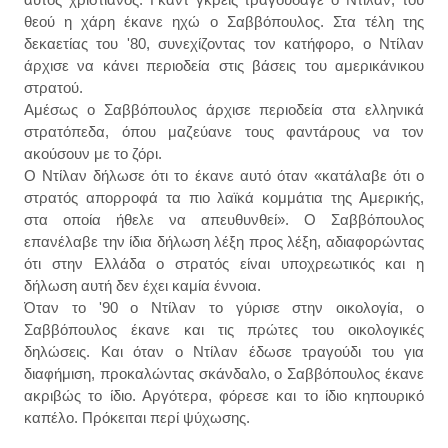
θεού η χάρη έκανε ηχώ ο Σαββόπουλος. Στα τέλη της
δεκαετίας του '80, συνεχίζοντας τον κατήφορο, ο Ντίλαν
άρχισε να κάνει περιοδεία στις βάσεις του αμερικάνικου
στρατού.
Αμέσως ο Σαββόπουλος άρχισε περιοδεία στα ελληνικά
στρατόπεδα, όπου μαζεύανε τους φαντάρους να τον
ακούσουν με το ζόρι.
Ο Ντίλαν δήλωσε ότι το έκανε αυτό όταν «κατάλαβε ότι ο
στρατός απορροφά τα πιο λαϊκά κομμάτια της Αμερικής,
στα οποία ήθελε να απευθυνθεί». Ο Σαββόπουλος
επανέλαβε την ίδια δήλωση λέξη προς λέξη, αδιαφορώντας
ότι στην Ελλάδα ο στρατός είναι υποχρεωτικός και η
δήλωση αυτή δεν έχει καμία έννοια.
Όταν το '90 ο Ντίλαν το γύρισε στην οικολογία, ο
Σαββόπουλος έκανε και τις πρώτες του οικολογικές
δηλώσεις. Και όταν ο Ντίλαν έδωσε τραγούδι του για
διαφήμιση, προκαλώντας σκάνδαλο, ο Σαββόπουλος έκανε
ακριβώς το ίδιο. Αργότερα, φόρεσε και το ίδιο κηπουρικό
καπέλο. Πρόκειται περί ψύχωσης.