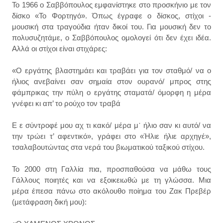
To 1966 ο Σαββόπουλος εμφανίστηκε στο προσκήνιο με τον
δίσκο «Το Φορτηγό». Όπως έγραφε ο δίσκος, στίχοι -
μουσική στα τραγούδια ήταν δικοί του. Για μουσική δεν το
πολυσυζητάμε, ο Σαββόπουλος ομολογεί ότι δεν έχει ιδέα.
Αλλά οι στίχοι είναι στιχάρες:
«Ο εργάτης βλαστημάει και τραβάει για τον σταθμό/ να ο
ήλιος ανεβαίνει σαν σημαία στον ουρανό/ μπρος στης
φάμπρικας την πύλη ο εργάτης σταματά/ όμορφη η μέρα
γνέφει κι απ’ το ρούχο τον τραβά
Ε ε σύντροφέ μου αχ τι κακό/ μέρα μ᾿ ήλιο σαν κι αυτό/ να
την τρώει τ’ αφεντικό», γράφει στο «Ήλιε ήλιε αρχηγέ»,
τσαλαβουτώντας στα νερά του βιωματικού ταξικού στίχου.
Το 2000 στη Γαλλία πια, προσπαθούσα να μάθω τους
Γάλλους ποιητές και να εξοικειωθώ με τη γλώσσα. Μια
μέρα έπεσα πάνω στο ακόλουθο ποίημα του Ζακ Πρεβέρ
(μετάφραση δική μου):