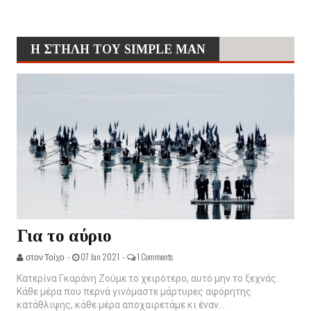
Η ΣΤΗΛΗ ΤΟΥ SIMPLE MAN
Για το αύριο
στον Τοίχο -
07 Jan 2021 -
1 Comments
Κατερίνα Γκαράνη Ζούμε το χειρότερο, αυτό μην το ξεχνάς.
Κάθε μέρα που περνά γινόμαστε μάρτυρες αφόρητης
κατάθλιψης, κάθε μέρα αποχαιρετάμε κι έναν...