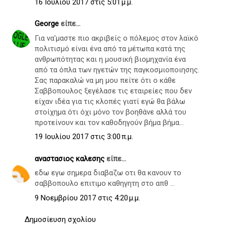
16 Ιουλίου 2017 στις 5:01 μ.μ.
George
είπε...
Για να'μαστε πιο ακριβείς ο πόλεμος στον λαϊκό
πολιτισμό είναι ένα από τα μέτωπα κατά της
ανθρωπότητας και η μουσική βιομηχανία ένα
από τα όπλα των ηγετών της παγκοσμιοποιησης.
Σας παρακαλώ να μη μου πείτε ότι ο κάθε
Σαββοπουλος ξεγέλασε τις εταιρείες που δεν
είχαν ιδέα για τις κλοπές γιατί εγώ θα βάλω
στοίχημα ότι όχι μόνο τον βοηθάνε αλλά του
προτείνουν και τον καθοδηγούν βήμα βήμα...
19 Ιουλίου 2017 στις 3:00 π.μ.
αναστασιος καλεσης
είπε...
εδω εγω σημερα διαβαζω οτι θα κανουν το
σαββοπουλο επιτιμο καθηγητη στο απθ ...
9 Νοεμβρίου 2017 στις 4:20 μ.μ.
Δημοσίευση σχολίου