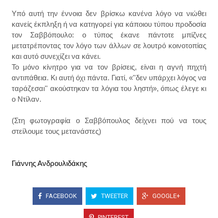
Υπό αυτή την έννοια δεν βρίσκω κανένα λόγο να νιώθει
κανείς έκπληξη ή να κατηγορεί για κάποιου τύπου προδοσία
τον Σαββόπουλο: ο τύπος έκανε πάντοτε μπίζνες
μετατρέποντας τον λόγο των άλλων σε λουτρό κοινοτοπίας
και αυτό συνεχίζει να κάνει.
Το μόνο κίνητρο για να τον βρίσεις, είναι η αγνή πηχτή
αντιπάθεια. Κι αυτή όχι πάντα. Γιατί, «''δεν υπάρχει λόγος να
ταράζεσαι'' ακούστηκαν τα λόγια του ληστή», όπως έλεγε κι
ο Ντίλαν.
(Στη φωτογραφία ο Σαββόπουλος δείχνει πού να τους
στείλουμε τους μετανάστες)
Γιάννης Ανδρουλιδάκης
FACEBOOK
TWEETER
GOOGLE+
PINTEREST