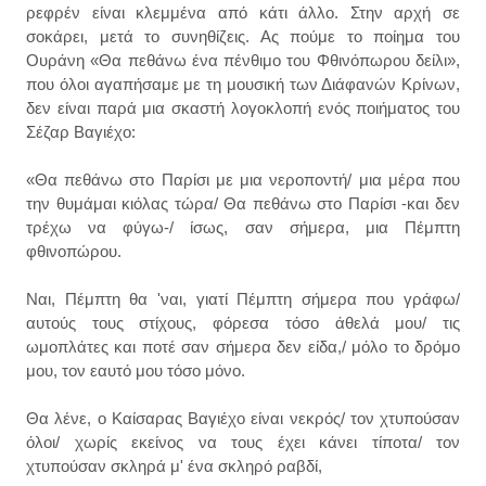
ρεφρέν είναι κλεμμένα από κάτι άλλο. Στην αρχή σε
σοκάρει, μετά το συνηθίζεις. Ας πούμε το ποίημα του
Ουράνη «Θα πεθάνω ένα πένθιμο του Φθινόπωρου δείλι»,
που όλοι αγαπήσαμε με τη μουσική των Διάφανών Κρίνων,
δεν είναι παρά μια σκαστή λογοκλοπή ενός ποιήματος του
Σέζαρ Βαγιέχο:
«Θα πεθάνω στο Παρίσι με μια νεροποντή/ μια μέρα που
την θυμάμαι κιόλας τώρα/ Θα πεθάνω στο Παρίσι -και δεν
τρέχω να φύγω-/ ίσως, σαν σήμερα, μια Πέμπτη
φθινοπώρου.
Ναι, Πέμπτη θα 'ναι, γιατί Πέμπτη σήμερα που γράφω/
αυτούς τους στίχους, φόρεσα τόσο άθελά μου/ τις
ωμοπλάτες και ποτέ σαν σήμερα δεν είδα,/ μόλο το δρόμο
μου, τον εαυτό μου τόσο μόνο.
Θα λένε, ο Καίσαρας Βαγιέχο είναι νεκρός/ τον χτυπούσαν
όλοι/ χωρίς εκείνος να τους έχει κάνει τίποτα/ τον
χτυπούσαν σκληρά μ' ένα σκληρό ραβδί,