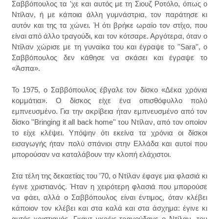
Σαββόπουλος τα 'χε και αυτός με τη Σιουζ Ροτόλο, όπως ο
Ντίλαν, ή με κάποια άλλη γυμνάστρια, τον παράτησε κι
αυτόν και της τα χώνει. Ή ότι βρήκε ωραίο τον στίχο, που
είναι από άλλο τραγούδι, και τον κότσαρε. Αργότερα, όταν ο
Ντίλαν χώρισε με τη γυναίκα του και έγραψε το ''Sara'', ο
Σαββόπουλος δεν κάθησε να σκάσει και έγραψε το
«Άσπα».
Το 1975, ο Σαββόπουλος έβγαλε τον δίσκο «Δέκα χρόνια
κομμάτια». Ο δίσκος είχε ένα οπισθόφυλλο πολύ
εμπνευσμένο. Για την ακρίβεια ήταν εμπνευσμένο από τον
δίσκο ''Bringing it all back home'' του Ντίλαν, από τον οποίον
το είχε κλέψει. Υπόψην ότι εκείνα τα χρόνια οι δίσκοι
εισαγωγής ήταν πολύ σπάνιοι στην Ελλάδα και αυτοί που
μπορούσαν να καταλάβουν την κλοπή ελάχιστοι.
Στα τέλη της δεκαετίας του '70, ο Ντίλαν έφαγε μια φλασιά κι
έγινε χριστιανός. Ήταν η χειρότερη φλασιά που μπορούσε
να φάει, αλλά ο Σαββόπουλος είναι έντιμος, όταν κλέβει
κάποιον τον κλέβει και στα καλά και στα άσχημα: έγινε κι
αυτός χριστιανός. Γκαντ γκρέις τραγούδαγε ο Ντίλαν, του