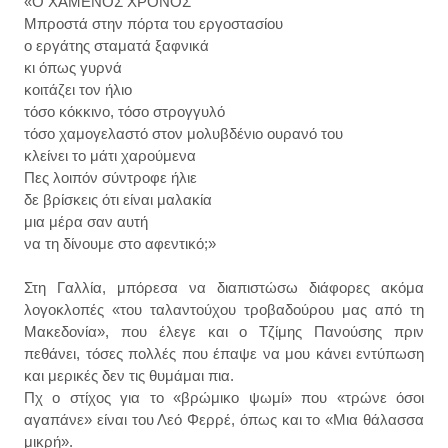
«Ο ΧΑΜΕΝΟΣ ΧΡΟΝΟΣ
Μπροστά στην πόρτα του εργοστασίου
ο εργάτης σταματά ξαφνικά
κι όπως γυρνά
κοιτάζει τον ήλιο
τόσο κόκκινο, τόσο στρογγυλό
τόσο χαμογελαστό στον μολυβδένιο ουρανό του
κλείνει το μάτι χαρούμενα
Πες λοιπόν σύντροφε ήλιε
δε βρίσκεις ότι είναι μαλακία
μια μέρα σαν αυτή
να τη δίνουμε στο αφεντικό;»
Στη Γαλλία, μπόρεσα να διαπιστώσω διάφορες ακόμα
λογοκλοπές «του ταλαντούχου τροβαδούρου μας από τη
Μακεδονία», που έλεγε και ο Τζίμης Πανούσης πριν
πεθάνει, τόσες πολλές που έπαψε να μου κάνει εντύπωση
και μερικές δεν τις θυμάμαι πια.
Πχ ο στίχος για το «βρώμικο ψωμί» που «τρώνε όσοι
αγαπάνε» είναι του Λεό Φερρέ, όπως και το «Μια θάλασσα
μικρή».