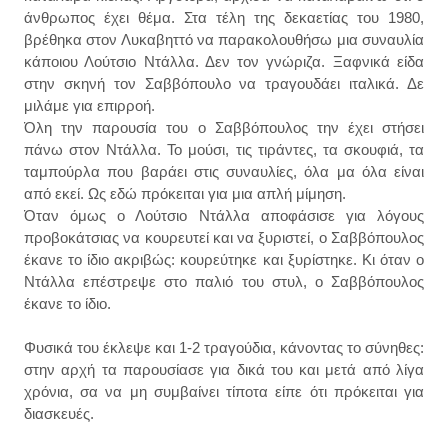
άνθρωπος έχει θέμα. Στα τέλη της δεκαετίας του 1980,
βρέθηκα στον Λυκαβηττό να παρακολουθήσω μια συναυλία
κάποιου Λούτσιο Ντάλλα. Δεν τον γνώριζα. Ξαφνικά είδα
στην σκηνή τον Σαββόπουλο να τραγουδάει ιταλικά. Δε
μιλάμε για επιρροή.
Όλη την παρουσία του ο Σαββόπουλος την έχει στήσει
πάνω στον Ντάλλα. Το μούσι, τις τιράντες, τα σκουφιά, τα
ταμπούρλα που βαράει στις συναυλίες, όλα μα όλα είναι
από εκεί. Ως εδώ πρόκειται για μια απλή μίμηση.
Όταν όμως ο Λούτσιο Ντάλλα αποφάσισε για λόγους
προβοκάτσιας να κουρευτεί και να ξυριστεί, ο Σαββόπουλος
έκανε το ίδιο ακριβώς: κουρεύτηκε και ξυρίστηκε. Κι όταν ο
Ντάλλα επέστρεψε στο παλιό του στυλ, ο Σαββόπουλος
έκανε το ίδιο.
Φυσικά του έκλεψε και 1-2 τραγούδια, κάνοντας το σύνηθες:
στην αρχή τα παρουσίασε για δικά του και μετά από λίγα
χρόνια, σα να μη συμβαίνει τίποτα είπε ότι πρόκειται για
διασκευές.