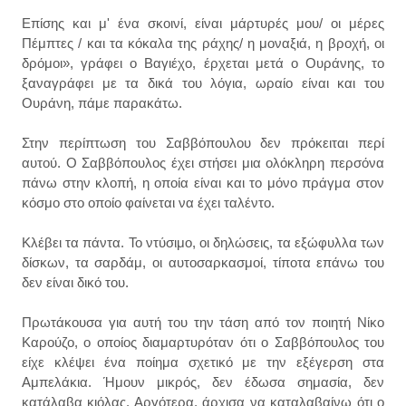
Επίσης και μ' ένα σκοινί, είναι μάρτυρές μου/ οι μέρες
Πέμπτες / και τα κόκαλα της ράχης/ η μοναξιά, η βροχή, οι
δρόμοι», γράφει ο Βαγιέχο, έρχεται μετά ο Ουράνης, το
ξαναγράφει με τα δικά του λόγια, ωραίο είναι και του
Ουράνη, πάμε παρακάτω.
Στην περίπτωση του Σαββόπουλου δεν πρόκειται περί
αυτού. Ο Σαββόπουλος έχει στήσει μια ολόκληρη περσόνα
πάνω στην κλοπή, η οποία είναι και το μόνο πράγμα στον
κόσμο στο οποίο φαίνεται να έχει ταλέντο.
Κλέβει τα πάντα. Το ντύσιμο, οι δηλώσεις, τα εξώφυλλα των
δίσκων, τα σαρδάμ, οι αυτοσαρκασμοί, τίποτα επάνω του
δεν είναι δικό του.
Πρωτάκουσα για αυτή του την τάση από τον ποιητή Νίκο
Καρούζο, ο οποίος διαμαρτυρόταν ότι ο Σαββόπουλος του
είχε κλέψει ένα ποίημα σχετικό με την εξέγερση στα
Αμπελάκια. Ήμουν μικρός, δεν έδωσα σημασία, δεν
κατάλαβα κιόλας. Αργότερα, άρχισα να καταλαβαίνω ότι ο