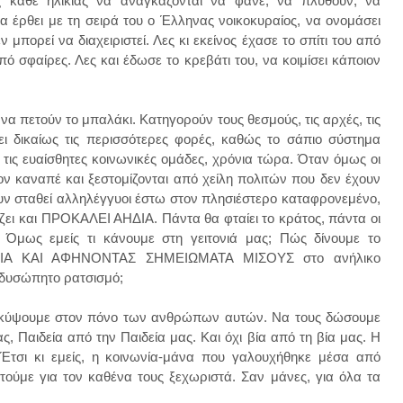
ες κάθε ηλικίας να αναγκάζονται να φάνε, να πλυθούν, να
να έρθει με τη σειρά του ο Έλληνας νοικοκυραίος, να ονομάσει
πορεί να διαχειριστεί. Λες κι εκείνος έχασε το σπίτι του από
πό σφαίρες. Λες και έδωσε το κρεβάτι του, να κοιμίσει κάποιον
να πετούν το μπαλάκι. Κατηγορούν τους θεσμούς, τις αρχές, τις
ι δικαίως τις περισσότερες φορές, καθώς το σάπιο σύστημα
ι τις ευαίσθητες κοινωνικές ομάδες, χρόνια τώρα. Όταν όμως οι
τον καναπέ και ξεστομίζονται από χείλη πολιτών που δεν έχουν
ουν σταθεί αλληλέγγυοι έστω στον πλησιέστερο καταφρονεμένο,
ίζει και ΠΡΟΚΑΛΕΙ ΑΗΔΙΑ. Πάντα θα φταίει το κράτος, πάντα οι
 Όμως εμείς τι κάνουμε στη γειτονιά μας; Πώς δίνουμε το
ΑΜΙΑ ΚΑΙ ΑΦΗΝΟΝΤΑΣ ΣΗΜΕΙΩΜΑΤΑ ΜΙΣΟΥΣ στο ανήλικο
αδυσώπητο ρατσισμό;
α σκύψουμε στον πόνο των ανθρώπων αυτών. Να τους δώσουμε
 Παιδεία από την Παιδεία μας. Και όχι βία από τη βία μας. Η
 Έτσι κι εμείς, η κοινωνία-μάνα που γαλουχήθηκε μέσα από
τούμε για τον καθένα τους ξεχωριστά. Σαν μάνες, για όλα τα