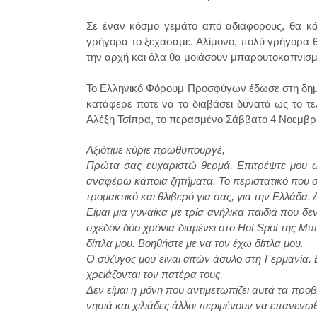
Σε έναν κόσμο γεμάτο από αδιάφορους, θα κάν
γρήγορα το ξεχάσαμε. Αλίμονο, πολύ γρήγορα 
την αρχή και όλα θα μοιάσουν μπαρουτοκαπνισμέ
To Eλληνικό Φόρουμ Προσφύγων έδωσε στη δημοσ
κατάφερε ποτέ να το διαβάσει δυνατά ως το τέλ
Αλέξη Τσίπρα, το περασμένο Σάββατο 4 Νοεμβ
Αξιότιμε κύριε πρωθυπουργέ,
Πρώτα σας ευχαριστώ θερμά. Επιτρέψτε μου ω
αναφέρω κάποια ζητήματα. Το περιστατικό που συ
τρομακτικό και θλιβερό για σας, για την Ελλάδα.
Είμαι μια γυναίκα με τρία ανήλικα παιδιά που δ
σχεδόν δύο χρόνια διαμένει στο Hot Spot της Μ
δίπλα μου. Βοηθήστε με να τον έχω δίπλα μου.
Ο σύζυγος μου είναι αιτών άσυλο στη Γερμανία.
χρειάζονται τον πατέρα τους.
Δεν είμαι η μόνη που αντιμετωπίζει αυτά τα πρ
νησιά και χιλιάδες άλλοι περιμένουν να επανενωθ