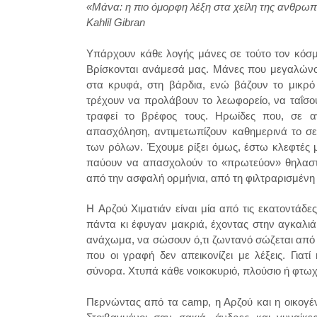
«Μάνα: η πιο όμορφη λέξη στα χείλη της ανθρ
Kahlil Gibran
Υπάρχουν κάθε λογής μάνες σε τούτο τον κόσμ
Βρίσκονται ανάμεσά μας. Μάνες που μεγαλώνου
στα κρυφά, στη βάρδια, ενώ βάζουν το μικρό
τρέχουν να προλάβουν το λεωφορείο, να ταΐσο
τραφεί το βρέφος τους. Ηρωίδες που, σε α
απασχόληση, αντιμετωπίζουν καθημερινά το σε
των ρόλων. Έχουμε ρίξει όμως, έστω κλεφτές μα
παύουν να απασχολούν το «πρωτεύον» θηλαστ
από την ασφαλή ορμήνια, από τη φιλτραρισμένη 
Η Αρζού Χιματιάν είναι μία από τις εκατοντάδ
πάντα κι έφυγαν μακριά, έχοντας στην αγκαλιά 
ανάχωμα, να σώσουν ό,τι ζωντανό σώζεται από τις
που οι γραφή δεν απεικονίζει με λέξεις. Γιατ
σύνορα. Χτυπά κάθε νοικοκυριό, πλούσιο ή φτωχό.
Περνώντας από τα camp, η Αρζού και η οικογέν