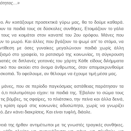
ωπότητας…»
ο. Αν κοιτάξουμε προσεκτικά γύρω μας, θα το δούμε καθαρά.
ν τα παιδιά τους σε δύσκολες συνθήκες. Ετοιμάζουν το γάλα
 τους να κοιμάται στον καναπέ του 2ου ορόφου. Μάνες που
υν το μωρό. Και άλλες που βγάζουν το ψωμί απ’ το στόμα, να
ντίθεση με όσες γυναίκες μεγαλώνουν παιδιά χωρίς άλλη
ξισμό στο γραφείο, το ρατσισμό της κοινωνίας, τη σύγκρουση
τιές σε διπλανές γειτονιές του χάρτη; Κάθε είδους διλήμματα
ικό που ακούει στο όνομα άνθρωπος, όταν απομακρυνθούμε
σκοπιά. Το οφείλουμε, αν θέλουμε να έχουμε τιμή μέσα μας.
ες μάνες, που σε περίοδο παγκόσμιας αστάθειας παράτησαν τα
ό,τι πολυτιμότερο είχαν: τα παιδιά της. Έβαλαν το σώμα τους
 βόμβες, τις σφαίρες, το πλιάτσικο, την πείνα και άλλα δεινά,
ί η κρίση ορμά στις κοινωνίες αδυσώπητα, χωρίς να γνωρίζει
 Δεν κάνει διακρίσεις. Και είναι τυφλή, διάολε.
ειά της ήρθαν αντιμέτωποι με τις γνωστές τραγικές συνθήκες.