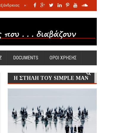
εξάνδρειας
»
Η σφαγή των νηπίων της Σάντας
»
Πώς προέκυψε η Ωραία
Ζ
DOCUMENTS
ΟΡΟΙ ΧΡΗΣΗΣ
Η ΣΤΗΛΗ ΤΟΥ SIMPLE MAN