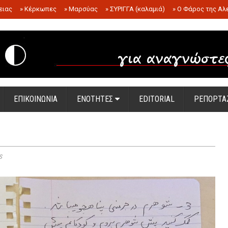
ειας
»
Κέρκωπες
»
Μαρσύας
»
ΣΥΡΙΓΓΑ (καλαμιά)
»
Ο Φάρος της Αλ
.
ΕΠΙΚΟΙΝΩΝΙΑ
ΕΝΟΤΗΤΕΣ
EDITORIAL
ΡΕΠΟΡΤΑ
s