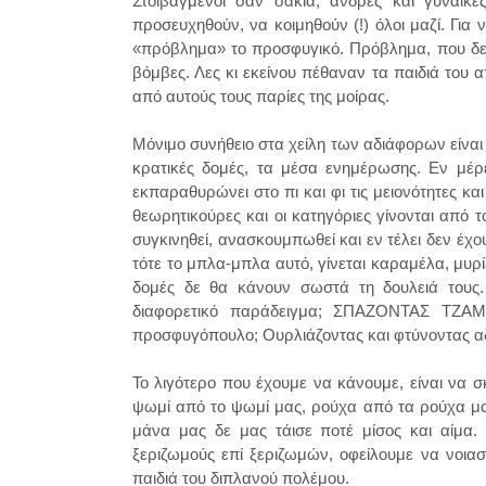
Στοιβαγμένοι σαν σακιά, άνδρες και γυναίκ
προσευχηθούν, να κοιμηθούν (!) όλοι μαζί. Για 
«πρόβλημα» το προσφυγικό. Πρόβλημα, που δεν μ
βόμβες. Λες κι εκείνου πέθαναν τα παιδιά του α
από αυτούς τους παρίες της μοίρας.
Μόνιμο συνήθειο στα χείλη των αδιάφορων είναι 
κρατικές δομές, τα μέσα ενημέρωσης. Εν μέρε
εκπαραθυρώνει στο πι και φι τις μειονότητες κα
θεωρητικούρες και οι κατηγόριες γίνονται από 
συγκινηθεί, ανασκουμπωθεί και εν τέλει δεν έχ
τότε το μπλα-μπλα αυτό, γίνεται καραμέλα, μυρ
δομές δε θα κάνουν σωστά τη δουλειά τους.
διαφορετικό παράδειγμα; ΣΠΑΖΟΝΤΑΣ ΤΖ
προσφυγόπουλο; Ουρλιάζοντας και φτύνοντας 
Το λιγότερο που έχουμε να κάνουμε, είναι ν
ψωμί από το ψωμί μας, ρούχα από τα ρούχα μας,
μάνα μας δε μας τάισε ποτέ μίσος και αίμα.
ξεριζωμούς επί ξεριζωμών, οφείλουμε να νοιασ
παιδιά του διπλανού πολέμου.