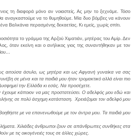
εις τη διαφορά μόνο αν νοιαστείς. Ας μην το ξεχνάμε. Τόσο
θα αναγκαστούμε να το θυμηθούμε. Μία δυο βόμβες να κάνουν
να Βαλκάνια περασμένης δεκαετίας. Κι εμείς, χωρίς σπίτι.
ιότητα το γράμμα της Αρζού Χιματιάν, μητέρας του Αμίρ. Δεν
ος, όταν εκείνη και ο ανήλικος γιος της συναντήθηκαν με τον
ρίου…
ς αιτούσα άσυλο, ως μητέρα και ως Αφγανή γυναίκα να σας
νέβη σε μένα και τα παιδιά μου ήταν τρομακτικό αλλά είναι πιο
 Δυσφημεί την Ελλάδα κι εσάς. Να προσέχετε.
εν έχουμε κάποιον να μας προστατεύσει. Ο αδελφός μου εδώ και
υτιλήνης σε πολύ άσχημη κατάσταση. Χρειάζομαι τον αδελφό μου
 Βοηθήστε με να επανενωθούμε με τον άντρα μου. Τα παιδιά μου
οβλήματα. Χιλιάδες άνθρωποι ζουν σε απάνθρωπες συνθήκες στα
ούν με τις οικογένειές τους σε άλλες χώρες.