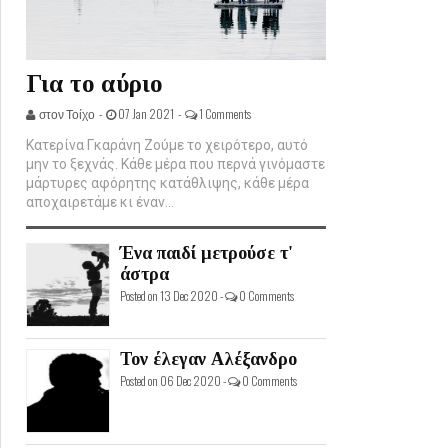
Για το αύριο
στον Τοίχο -
07 Jan 2021 -
1 Comments
Κατερίνα Γκαράνη Ζούμε το χειρότερο, αυτό
μην το ξεχνάς. Κάθε μέρα που περνά γινόμαστε
μάρτυρες αφόρητης κατάθλιψης, κάθε μέρα
αποχαιρετάμε κι έναν...
Ένα παιδί μετρούσε τ'
άστρα
Posted on 13 Dec 2020 -
0 Comments
Τον έλεγαν Αλέξανδρο
Posted on 06 Dec 2020 -
0 Comments