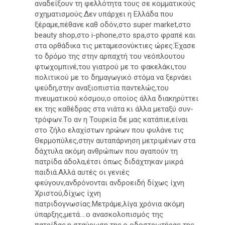
αναδείξουν τη φελλότητα τους σε κομματικούς
σχηματισμούς.Δεν υπάρχει η Ελλάδα που
ξέραμε,πέθανε καθ οδόν,στο super market,στο
beauty shop,στο i-phone,στο spa,στο φραπέ και
στα ορθάδικα τις μεταμεσονύκτιες ώρες.Έχασε
το δρόμο της στην αρπαχτή του νεόπλουτου
φτωχομπινέ,του γιατρού με το φακελάκι,του
πολιτικού με το δημαγωγικό στόμα να ξερνάει
ψεύδη,στην αναξιοπιστία παντελώς,του
πνευματικού κόσμου,ο οποίος άλλα διακηρύττει
εκ της καθέδρας στα νιάτα κι άλλα μεταξύ συν-
τρόφων.Το αν η Τουρκία δε μας κατάπιε,είναι
στο ζήλο ελαχίστων ηρώων που φυλάνε τις
Θερμοπύλες,στην αυταπάρνηση μετριμένων στα
δάχτυλα ακόμη ανθρώπων που αγαπούν τη
πατρίδα άδολα,έτσι όπως διδάχτηκαν μικρά
παιδιά.Αλλά αυτές οι γενιές
φεύγουν,ανδρόνονται ανδροειδή δίχως ίχνη
Χριστού,δίχως ίχνη
πατριδογνωσίας.Μετράμε,λίγα χρόνια ακόμη
ύπαρξης,μετά....ο ανασκολοπισμός της