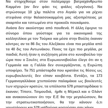
Να στηριχθούμε στον πολέμαρχο βατραχάνθρωπο
Καμμένο (αν δεν φάει τις φιάλες οξυγόνου). Να
στρώσουμε 10 χλμ παλέτα στο Αιγαίο για να ρίχνει
στεφάνια στην θαλασσοκαμμένη μας αξιοπρέπειας με
σκαρπίνι και τσιτωμένο στο προκοίλι πουκάμισο.
Ανάσα δεν ακούστηκε από πουθενά. Η άλλη έφερνε το
σύνορο όπου γούσταρε για τα οικονομικά της
κολλητιλίκια με τον Τούρκο και μέσα στην Βούλη έκαναν
κόντρες αν τα 86 δις του Αλεξάκου είναι πιο μεγάλα από
τα 40 δις του Αντωνάκου. Ποιος τα έχει πιο μεγάλα, ρε
παιδιά; Αυτή ήταν η συζήτηση μέσα στο κυνοβούλιο την
ώρα που ο Σουλτς στο Ευρωκυνοβούλιο έλεγε ότι αν η
Γερμανία και η Γαλλία δεν συνεργάζονται, η Ευρώπη
υποφέρει. Τα 751 μπάσταρδα που κρατάνε τις θέσεις ως
ευρωβουλευτές δεν είπαν κουβέντα. Εντάξει, τα 173
Γερμανογαλλάκια χτυπούσαν παλαμάκια ως βουλευτές
των ισχυρών κρατών, τα υπόλοιπα 578 μπασταρδάκια τι
έκαναν; Τίποτε. Τσιμουδιά, ήρθε η Μέρκελ και ο Ολάντ
και ανακοινώνουν ότι την Ε.Ε θα την μεγαλώσουν, θα
την στρατιωτικοποιήσουν, θα την κάνουν ό,τι
γουστάρουν και 578 γαϊδούρια κοιτούσαν σαν χάνοι.