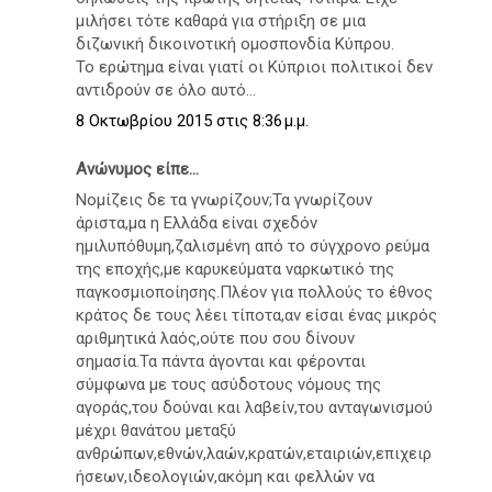
μιλήσει τότε καθαρά για στήριξη σε μια
διζωνική δικοινοτική ομοσπονδία Κύπρου.
Το ερώτημα είναι γιατί οι Κύπριοι πολιτικοί δεν
αντιδρούν σε όλο αυτό...
8 Οκτωβρίου 2015 στις 8:36 μ.μ.
Ανώνυμος είπε...
Νομίζεις δε τα γνωρίζουν;Τα γνωρίζουν
άριστα,μα η Ελλάδα είναι σχεδόν
ημιλυπόθυμη,ζαλισμένη από το σύγχρονο ρεύμα
της εποχής,με καρυκεύματα ναρκωτικό της
παγκοσμιοποίησης.Πλέον για πολλούς το έθνος
κράτος δε τους λέει τίποτα,αν είσαι ένας μικρός
αριθμητικά λαός,ούτε που σου δίνουν
σημασία.Τα πάντα άγονται και φέρονται
σύμφωνα με τους ασύδοτους νόμους της
αγοράς,του δούναι και λαβείν,του ανταγωνισμού
μέχρι θανάτου μεταξύ
ανθρώπων,εθνών,λαών,κρατών,εταιριών,επιχειρ
ήσεων,ιδεολογιών,ακόμη και φελλών να