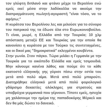
τον γλύφτη διπλανό και φτάνει μέχρι το Βερολίνο ενώ
εμείς εκεί μέσα στην λαδόκολλα να ακούμε την
διαπραγμάτευση πωλητή-αγοραστή "είναι τόσο, να το
αφήσω;"
Η κυράτσα του Βερολίνου λες και μιλούσε για το σύνορο
του πατρικού της τα έδωσε όλα στο Ευρωκοινοβούλιο.
Τι είναι, μωρέ, η Ελλάδα από την Τουρκία; 10 χλμ
απόσταση μεταξύ ΕΕ και Τουρκίας για την οποία θα
κανονίσει η κυράτσα με τον Τούρκο τις συντεταγμένες,
και οι δικοί μας "δημοκρατικά" εκλεγμένοι κουβέντα.
Στην γωνία. Στον πάγκο. Τώρα μιλάει η Γερμανία με την
Τουρκία για το οικόπεδο Ελλάδα και εμείς τσιμουδιά.
Μην κάνουμε κανένα λάθος και πούμε ότι το κάθε
εκατοστό ελληνικής γης γύρισε πίσω στην εστία του
μετά από πολύ αίμα. Μετά από πολύ μπαρούτι.
Διατηρήθηκε ελληνικό μετά από πολύ φορολογικό
γδάρσιμο δεκαετίες ολόκληρες για στρατούς και
υποβρύχια γερμανικά που γέρνουν. Τίποτε εμείς, ησυχία
μη χαλάσουμε την ημέρα της παπαδοκόρης Μέρκελ και
δεν θα μάς δώσει το δανεικό.