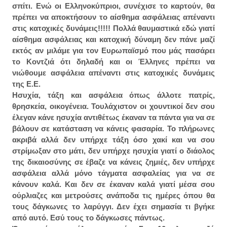
σπίτι. Ενώ οι Ελληνοκύπριοι, συνέχισε το καρτούν, θα
πρέπει να αποκτήσουν το αίσθημα ασφάλειας απέναντι
στις κατοχικές δυνάμεις!!!!! Πολλά θαυμαστικά εδώ γιατί
αίσθημα ασφάλειας και κατοχική δύναμη δεν πάνε μαζί
εκτός αν μιλάμε για τον Ευρωπαϊσμό που μάς πασάρει
το Κοντζιά ότι δηλαδή και οι Έλληνες πρέπει να
νιώθουμε ασφάλεια απέναντι στις κατοχικές δυνάμεις
της Ε.Ε.
Ησυχία, τάξη και ασφάλεια όπως άλλοτε πατρίς,
θρησκεία, οικογένεια. Τουλάχιστον οι χουντικοί δεν σου
έλεγαν κάνε ησυχία αντιθέτως έκαναν τα πάντα για να σε
βάλουν σε κατάσταση να κάνεις φασαρία. Το πλήρωνες
ακριβά αλλά δεν υπήρχε τάξη όσο χακί και να σου
στρίμωξαν στο μάτι, δεν υπήρχε ησυχία γιατί ο διάολος
της δικαιοσύνης σε έβαζε να κάνεις ζημιές, δεν υπήρχε
ασφάλεια αλλά μόνο τάγματα ασφαλείας για να σε
κάνουν καλά. Και δεν σε έκαναν καλά γιατί μέσα σου
ούρλιαζες και μετρούσες ανάποδα τις ημέρες όπου θα
τους δάγκωνες το λαρύγγι. Δεν έχει σημασία τι βγήκε
από αυτό. Εσύ τους το δάγκωσες πάντως.