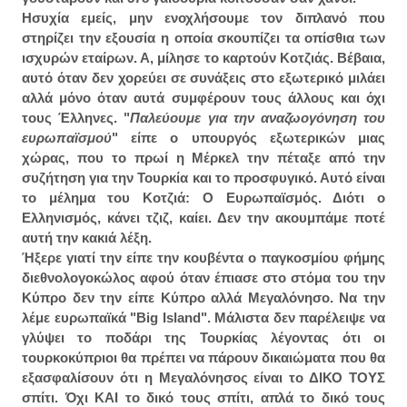
Ησυχία εμείς, μην ενοχλήσουμε τον διπλανό που
στηρίζει την εξουσία η οποία σκουπίζει τα οπίσθια των
ισχυρών εταίρων. Α, μίλησε το καρτούν Κοτζιάς. Βέβαια,
αυτό όταν δεν χορεύει σε συνάξεις στο εξωτερικό μιλάει
αλλά μόνο όταν αυτά συμφέρουν τους άλλους και όχι
τους Έλληνες. "
Παλεύουμε για την αναζωογόνηση του
ευρωπαϊσμού
" είπε ο υπουργός εξωτερικών μιας
χώρας, που το πρωί η Μέρκελ την πέταξε από την
συζήτηση για την Τουρκία και το προσφυγικό. Αυτό είναι
το μέλημα του Κοτζιά: Ο Ευρωπαϊσμός. Διότι ο
Ελληνισμός, κάνει τζιζ, καίει. Δεν την ακουμπάμε ποτέ
αυτή την κακιά λέξη.
Ήξερε γιατί την είπε την κουβέντα ο παγκοσμίου φήμης
διεθνολογοκώλος αφού όταν έπιασε στο στόμα του την
Κύπρο δεν την είπε Κύπρο αλλά Μεγαλόνησο. Να την
λέμε ευρωπαϊκά "Big Island". Μάλιστα δεν παρέλειψε να
γλύψει το ποδάρι της Τουρκίας λέγοντας ότι οι
τουρκοκύπριοι θα πρέπει να πάρουν δικαιώματα που θα
εξασφαλίσουν ότι η Μεγαλόνησος είναι το ΔΙΚΟ ΤΟΥΣ
σπίτι. Όχι ΚΑΙ το δικό τους σπίτι, απλά το δικό τους