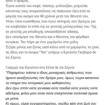
ήταν ο δρόμος.
Έγινε κούπα του καφέ, πόστερ, μπλουζάκι, μπρελόκ
κάνοντας τους ονειροπόλους να παίρνουν λίγη από τη
μαγεία του ακόμα και 48 χρόνια μετά τον θάνατό του.
Ήταν τόσο ευαίσθητος που έγινε σκληρός σαν βράχος για
να κουβαλάει το σπίτι της εκ γενετής μελαγχολίας του. Της
εκ γενετής μη αποδοχής οποιασδήποτε αδικίας.
Δεν υποτίμησε τον θάνατο και ο θάνατος του φέρθηκε
αντρίκια. Τον πήρε με ένα χαμόγελο στα χείλη.
Έζησε μόνος και ξένος γιατί κάτω από το χαμόγελο, το χακί,
τις ιδέες και το όνομα “Τσε” υπήρχε ο Ερνέστο Γκεβάρα δε
λα Σέρνα.
Γράμμα του Ερνέστο στη Σέλια δε λα Σέρνα
"Παραμένω πάντα ο ίδιος μοναχικός άνθρωπος που
ήμουν αναζητώντας τον δρόμο μου, όμως τώρα κατανοώ
το νόημα του ιστορικού μου καθήκοντος.
Δεν έχω σπίτι ούτε γυναίκα ούτε παιδιά ούτε γονείς ούτε
αδέλφια, φίλοι μου είναι όσοι σκέφτονται πολιτικά όμοια
με μένα.
Κι όμως, είμαι ευχαριστημένος, νιώθω κάτι στη ζωή όχι