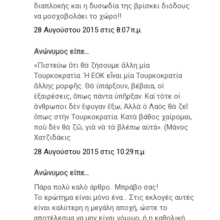
διαπλοκής και η δυσωδία της βρίσκει διόδους
να μοσχοβολάει το χώρο!!
28 Αυγούστου 2015 στις 8:07 π.μ.
Ανώνυμος είπε...
«Πιστεύω ὅτι θὰ ζήσουμε ἄλλη μία
Τουρκοκρατία. Ἡ ΕΟΚ εἶναι μία Τουρκοκρατία
ἄλλης μορφῆς. Θὰ ὑπάρξουν, βέβαια, οἱ
ἐξαιρέσεις, ὅπως πάντα ὑπῆρξαν. Καὶ τότε οἱ
ἄνθρωποι δὲν ἔφυγαν ἔξω; Ἀλλὰ ὁ Λαὸς θὰ ζεῖ
ὅπως στὴν Τουρκοκρατία. Κατὰ βάθος χαίρομαι,
ποὺ δὲν θὰ ζῶ, γιὰ νὰ τὰ βλέπω αὐτά». (Μάνος
Χατζιδάκις
28 Αυγούστου 2015 στις 10:29 π.μ.
Ανώνυμος είπε...
Πάρα πολύ καλό άρθρο.. Μπράβο σας!
Το ερώτημα είναι μόνο ένα… Στις εκλογές αυτές
είναι καλύτερη η μεγάλη αποχή, ώστε το
αποτέλεσμα να μην είναι νόμιμο, ή η καθολική