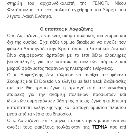
στήριξη του αρχισυνδικαλιστή της ΓΕΝΟΠ, Νίκου
Φωτόπουλου, στο νέο πολιτικό εγχείρημα του Σύριζα που
λέγεται Λαϊκή Ενότητα.
Ο ύποπτος κ. Λαφαζάνης
Ο κ. Λαφαζάνης είναι ένας ακόμα πολιτικός του ντόρου και
όχι της ουσίας. Είχε κάθε νόμιμο δικαίωμα να ανοίξει τον
φάκελο Αποπηγάδι στην Κρήτη όπου πολιτικοί και ιδιωτικά
ξένα συμφέροντα άρπαξαν με το έτσι θέλω ολόκληρες
βουνοπλαγιές για την κατασκευή αιολικών πάρκων και
μικρού φράγματος παραγωγής ηλεκτρικής ενέργειας.
Ο κ. Λαφαζάνης δεν τόλμησε να ανοίξει τον φάκελο
Σκουριές και El Dorado να ελέγξει με fast track διαδικασίες
(με τον ίδιο τρόπο έγινε η αρπαγή από την καναδική
εταιρεία) για την ανάμιξη πολιτικών προσώπων και
ιδιωτικών συμφερόντων βάση της οποίας έγινε η απίστευτη
καταπάτηση ελληνικής γης και αρπαγή ορυκτού πλούτου
μέσα από τα χέρια του δημοσίου.
Ο κ. Λαφαζάνης επί 7 μήνες ποιούσε την νήσσαν αντί να
ανοίξει τους φακέλους τουλάχιστον της
ΤΕΡΝΑ
που επί