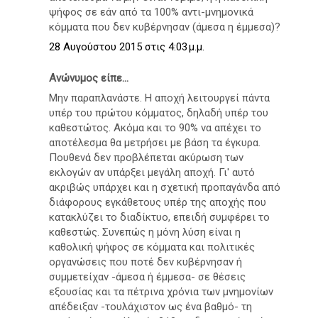
ψήφος σε εάν από τα 100% αντι-μνημονικά
κόμματα που δεν κυβέρνησαν (άμεσα η έμμεσα)?
28 Αυγούστου 2015 στις 4:03 μ.μ.
Ανώνυμος είπε...
Μην παραπλανάστε. Η αποχή λειτουργεί πάντα
υπέρ του πρώτου κόμματος, δηλαδή υπέρ του
καθεστώτος. Ακόμα και το 90% να απέχει το
αποτέλεσμα θα μετρήσει με βάση τα έγκυρα.
Πουθενά δεν προβλέπεται ακύρωση των
εκλογών αν υπάρξει μεγάλη αποχή. Γι' αυτό
ακριβώς υπάρχει και η σχετική προπαγάνδα από
διάφορους εγκάθετους υπέρ της αποχής που
κατακλύζει το διαδίκτυο, επειδή συμφέρει το
καθεστώς. Συνεπώς η μόνη λύση είναι η
καθολική ψήφος σε κόμματα και πολιτικές
οργανώσεις που ποτέ δεν κυβέρνησαν ή
συμμετείχαν -άμεσα ή έμμεσα- σε θέσεις
εξουσίας και τα πέτρινα χρόνια των μνημονίων
απέδειξαν -τουλάχιστον ως ένα βαθμό- τη