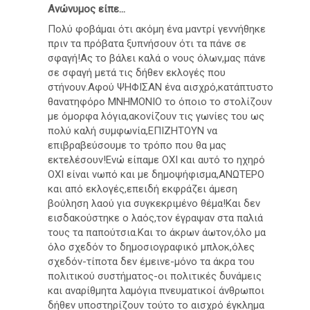
Ανώνυμος είπε...
Πολύ φοβάμαι ότι ακόμη ένα μαντρί γεννήθηκε
πριν τα πρόβατα ξυπνήσουν ότι τα πάνε σε
σφαγή!Ας το βάλει καλά ο νους όλων,μας πάνε
σε σφαγή μετά τις δήθεν εκλογές που
στήνουν.Αφού ΨΗΦΙΣΑΝ ένα αισχρό,κατάπτυστο
θανατηφόρο ΜΝΗΜΟΝΙΟ το όποιο το στολίζουν
με όμορφα λόγια,ακονίζουν τις γωνίες του ως
πολύ καλή συμφωνία,ΕΠΙΖΗΤΟΥΝ να
επιβραβεύσουμε το τρόπο που θα μας
εκτελέσουν!Ενώ είπαμε ΟΧΙ και αυτό το ηχηρό
ΟΧΙ είναι νωπό και με δημοψήφισμα,ΑΝΩΤΕΡΟ
και από εκλογές,επειδή εκφράζει άμεση
βούληση λαού για συγκεκριμένο θέμα!Και δεν
εισδακούστηκε ο λαός,τον έγραψαν στα παλιά
τους τα παπούτσια.Και το άκρων άωτον,όλο μα
όλο σχεδόν το δημοσιογραφικό μπλοκ,όλες
σχεδόν-τίποτα δεν έμεινε-μόνο τα άκρα του
πολιτικού συστήματος-οι πολιτικές δυνάμεις
και αναρίθμητα λαμόγια πνευματικοί άνθρωποι
δήθεν υποστηρίζουν τούτο το αισχρό έγκλημα