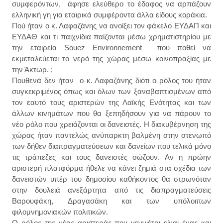
συμφερόντων, άφησε ελεύθερο το έδαφος να αρπάζουν
ελληνική γη για εταιρικά συμφέροντα άλλα είδους κοράκια.
Πού ήταν ο κ. Λαφαζάνης να ανοίξει τον φάκελο ΕΥΔΑΠ και
ΕΥΔΑΘ και τι παιχνίδια παίζονται μέσω χρηματιστηρίου με
την εταιρεία Souez Environnement που ποθεί να
εκμεταλεύεται το νερό της χώρας μέσω κοινοπραξίας με
την Άκτωρ. ;
Πουθενά δεν ήταν ο κ. Λαφαζάνης διότι ο ρόλος του ήταν
συγκεκριμένος όπως και όλων των ξαναβαπτισμένων από
τον εαυτό τους αριστερών της Λαϊκής Ενότητας και των
άλλων κινημάτων που θα ξεπηδήσουν για να πάρουν το
νέο ρόλο που χρειάζονται οι δανειστές. Η διακυβέρνηση της
χώρας ήταν παντελώς ανύπαρκτη βαλμένη στην στενωπό
των δήθεν διαπραγματεύσεων και δανείων που τελικά μόνο
τις τράπεζες και τους δανειστές σώζουν. Αν η πρώην
αριστερή πλατφόρμα ήθελε να κάνει ζημιά στα σχέδια των
δανειστών υπέρ του δημοσίου καθήκοντος θα στρωνόταν
στην δουλειά ανεξάρτητα από τις διαπραγματεύσεις
Βαρουφάκη, Δραγασάκη και των υπόλοιπων
φιλομνημονιακών πολιτικών.
Ο ρόλος της νέας αριστεράς που γεννιέται είναι ένας και