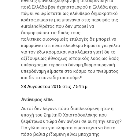
εθνικής φανέλας,κυβέρνηση οικουμενική!Για
ποιά Ελλάδα βρε άχρηστοι,αφού η Ελλάδα έχει
πάψει να υφίσταται ως ελέυθερο δημοκρατικό
κράτος,είμαστε μια μπανανία στις παρυφές της
euroland!Κράτος που δεν μπορεί να
διαμορφώσει τις δικές τους
πολιτικές,οικονομικές επιλογές δε μπορεί να
καμαρώνει ότι είναι ελεύθερο.Είμαστε για γέλια
για τον έξω κόσμο,και για κλάματα γιατί δε το
αξίζουμε,ως έθνος,ως ιστορικός λαός,ως λαός
υπέροχος,με τεράστια δύναμη,θερμοπυρηνική
υπερδύναμη είμαστε στο κόσμο του πνεύματος
και δε το συνειδητοποιούμε!!
28 Αυγούστου 2015 στις 7:54 π.μ.
Ανώνυμος είπε...
Αυτοί δεν λέγανε πόσο διαπλεκόμενη ήταν η
εποχή του Σημίτη!Ο Χριστοδουλάκης που
ξεφύτρωσε τώρα δεν ανήκει σε αυτή την εποχή?
Για γέλια και για κλάματα είμαστε,για να δείτε
πόσο βαθιά ριζωμένη είναι μπόχα της