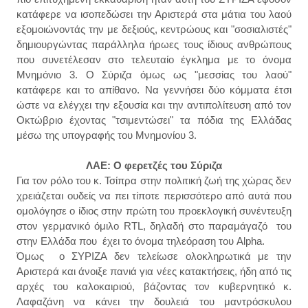
κατάφερε να ισοπεδώσει την Αριστερά στα μάτια του λαού
εξομοιώνοντάς την με δεξιούς, κεντρώους και "σοσιαλιστές"
δημιουργώντας παράλληλα ήρωες τους ίδιους ανθρώπους
που συνετέλεσαν στο τελευταίο έγκλημα με το όνομα
Μνημόνιο 3. Ο Σύριζα όμως ως "μεσσίας του λαού"
κατάφερε και το απίθανο. Να γεννήσει δύο κόμματα έτσι
ώστε να ελέγχει την εξουσία και την αντιπολίτευση από τον
Οκτώβριο έχοντας "τσιμεντώσει" τα πόδια της Ελλάδας
μέσω της υπογραφής του Μνημονίου 3.
ΛΑΕ: Ο φερετζές του Σύριζα
Για τον ρόλο του κ. Τσίπρα στην πολιτική ζωή της χώρας δεν
χρειάζεται ουδείς να πει τίποτε περισσότερο από αυτά που
ομολόγησε ο ίδιος στην πρώτη του προεκλογική συνέντευξη
στον γερμανικό όμιλο RTL, δηλαδή στο παραμάγαζό του
στην Ελλάδα που έχει το όνομα τηλεόραση του Alpha.
Όμως ο ΣΥΡΙΖΑ δεν τελείωσε ολοκληρωτικά με την
Αριστερά και άνοιξε πανιά για νέες κατακτήσεις, ήδη από τις
αρχές του καλοκαιριού, βάζοντας τον κυβερνητικό κ.
Λαφαζάνη να κάνει την δουλειά του μαντρόσκυλου