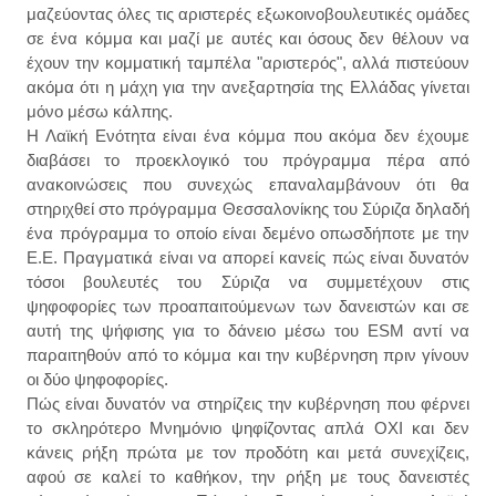
μαζεύοντας όλες τις αριστερές εξωκοινοβουλευτικές ομάδες
σε ένα κόμμα και μαζί με αυτές και όσους δεν θέλουν να
έχουν την κομματική ταμπέλα "αριστερός", αλλά πιστεύουν
ακόμα ότι η μάχη για την ανεξαρτησία της Ελλάδας γίνεται
μόνο μέσω κάλπης.
Η Λαϊκή Ενότητα είναι ένα κόμμα που ακόμα δεν έχουμε
διαβάσει το προεκλογικό του πρόγραμμα πέρα από
ανακοινώσεις που συνεχώς επαναλαμβάνουν ότι θα
στηριχθεί στο πρόγραμμα Θεσσαλονίκης του Σύριζα δηλαδή
ένα πρόγραμμα το οποίο είναι δεμένο οπωσδήποτε με την
Ε.Ε. Πραγματικά είναι να απορεί κανείς πώς είναι δυνατόν
τόσοι βουλευτές του Σύριζα να συμμετέχουν στις
ψηφοφορίες των προαπαιτούμενων των δανειστών και σε
αυτή της ψήφισης για το δάνειο μέσω του ESM αντί να
παραιτηθούν από το κόμμα και την κυβέρνηση πριν γίνουν
οι δύο ψηφοφορίες.
Πώς είναι δυνατόν να στηρίζεις την κυβέρνηση που φέρνει
το σκληρότερο Μνημόνιο ψηφίζοντας απλά ΟΧΙ και δεν
κάνεις ρήξη πρώτα με τον προδότη και μετά συνεχίζεις,
αφού σε καλεί το καθήκον, την ρήξη με τους δανειστές