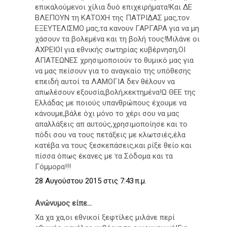
επικαλούμενοι χίλια δυό επιχειρήματα!Και ΔΕ
ΒΛΕΠΟΥΝ τη ΚΑΤΟΧΗ της ΠΑΤΡΙΔΑΣ μας,τον
ΕΞΕΥΤΕΛΙΣΜΟ μας,τα κανουν ΓΑΡΓΑΡΑ για να μη
χάσουν τα βολεμένα και τη βολή τους!Μιλάνε οι
ΑΧΡΕΙΟΙ για εθνικής σωτηρίας κυβέρνηση,ΟΙ
ΑΠΑΤΕΩΝΕΣ χρησιμοποιούν το θυμικό μας για
να μας πείσουν για το αναγκαίο της υπόθεσης
επειδή αυτοί τα ΛΑΜΟΓΙΑ δεν θέλουν να
απωλέσουν εξουσία,βολή,κεκτημένα!Ω ΘΕΕ της
Ελλάδας με ποιούς υπανθρώπους έχουμε να
κάνουμε,βάλε όχι μόνο το χέρι σου να μας
απαλλάξεις απ αυτούς,χρησιμοποίησε και το
πόδι σου να τους πετάξεις με κλωτσιές,έλα
κατέβα να τους ξεσκεπάσεις,και ρίξε θείο και
πίσσα όπως έκανες με τα Σόδομα και τα
Γόμμορα!!!
28 Αυγούστου 2015 στις 7:43 π.μ.
Ανώνυμος είπε...
Χα χα χα,οι εθνικοί ξεφτίλες μιλάνε περί