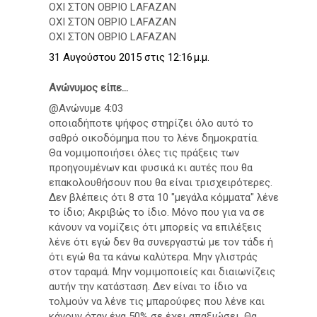
OXI ΣTON OBΡIO LAFAZAN
OXI ΣTON OBΡIO LAFAZAN
OXI ΣTON OBΡIO LAFAZAN
31 Αυγούστου 2015 στις 12:16 μ.μ.
Ανώνυμος είπε...
@Ανώνυμε 4:03
οποιαδήποτε ψήφος στηρίζει όλο αυτό το
σαθρό οικοδόμημα που το λένε δημοκρατία.
Θα νομιμοποιήσει όλες τις πράξεις των
προηγουμένων και φυσικά κι αυτές που θα
επακολουθήσουν που θα είναι τρισχειρότερες.
Δεν βλέπεις ότι 8 στα 10 "μεγάλα κόμματα" λένε
το ίδιο; Ακριβώς το ίδιο. Μόνο που για να σε
κάνουν να νομίζεις ότι μπορείς να επιλέξεις
λένε ότι εγώ δεν θα συνεργαστώ με τον τάδε ή
ότι εγώ θα τα κάνω καλύτερα. Μην γλιστράς
στον ταραμά. Μην νομιμοποιείς και διαιωνίζεις
αυτήν την κατάσταση. Δεν είναι το ίδιο να
τολμούν να λένε τις μπαρούφες που λένε και
κάνουν όταν ένα 50% σε έχει απαξιώσει. Θα