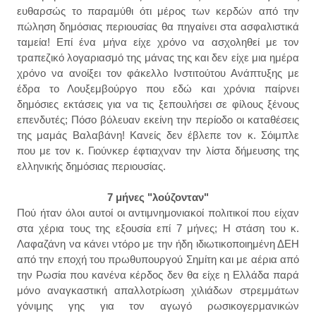
ευθαρσώς το παραμύθι ότι μέρος των κερδών από την
πώληση δημόσιας περιουσίας θα πηγαίνει στα ασφαλιστικά
ταμεία! Επί ένα μήνα είχε χρόνο να ασχοληθεί με τον
τραπεζικό λογαριασμό της μάνας της και δεν είχε μια ημέρα
χρόνο να ανοίξει τον φάκελλο Ινστιτούτου Ανάπτυξης με
έδρα το Λουξεμβούργο που εδώ και χρόνια παίρνει
δημόσιες εκτάσεις για να τις ξεπουλήσει σε φίλους ξένους
επενδυτές; Πόσο βόλευαν εκείνη την περίοδο οι καταθέσεις
της μαμάς Βαλαβάνη! Κανείς δεν έβλεπε τον κ. Σόιμπλε
που με τον κ. Γιούνκερ έφτιαχναν την λίστα δήμευσης της
ελληνικής δημόσιας περιουσίας.
7 μήνες "λούζονταν"
Πού ήταν όλοι αυτοί οι αντιμνημονιακοί πολιτικοί που είχαν
στα χέρια τους της εξουσία επί 7 μήνες; Η στάση του κ.
Λαφαζάνη να κάνει ντόρο με την ήδη ιδιωτικοποιημένη ΔΕΗ
από την εποχή του πρωθυπουργού Σημίτη και με αέρια από
την Ρωσία που κανένα κέρδος δεν θα είχε η Ελλάδα παρά
μόνο αναγκαστική απαλλοτρίωση χιλιάδων στρεμμάτων
γόνιμης γης για τον αγωγό ρωσικογερμανικών