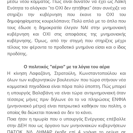
μέσω νέου κόμματος. Πώς είναι δυνατόν να έχει ως Λαϊκή
Ενότητα το σλόγκαν "το ΟΧΙ δεν ηττήθηκε" όταν συνέχιζε να
στηρίζει την κυβέρνηση που έκανε το ΟΧΙ του
δημοψηφίσματος κουρελόπανο; Πολύ απλά με το όπλο που
τους έδωσε η δημοκρατία έλεγαν ΝΑΙ στην μνημονιακή
κυβέρνηση και ΟΧΙ στις αποφάσεις της μνημονιακής
κυβέρνησης. Όμως, από την στιγμή που στηρίζεις μέχρι
τέλους τον φέροντα το προδοτικό μνημόνιο είσαι και ο ίδιος
προδότης.
Ο πολιτικός "αέριο" με τα λόγια του αέρα
Η κίνηση Λαφαζάνη, Στρατούλη, Κωνσταντοπούλου και
όλων των κυβερνητικών βουλευτών που τώρα στήνουν νέα
κομματικά πηγαδάκια είναι πάρα πολύ ύποπτη. Πώς μπορεί
η υπουργός Βαλαβάνη να είναι τώρα αντιμνημονιακή όταν
τέσσερις μήνες πριν δήλωνε ότι το να πληρώσεις ΕΝΦΙΑ
(μνηνονιακό μέτρο) είναι πατριωτικό καθήκον του πολίτη, ο
οποίος θα διώκεται ποινικά αν δεν το κάνει.
Ποια ήταν η τιμωρία που ο υπουργός Ενέργειας επέβαλλε
στην ΔΕΗ που ως όργανο των μνηνονιακών κυβερνήσεων
ΠΑΣΟΚ, ΝΔ, ΔΗΜΑΡ έκοβε επί 4 χρόνια το ρεύμα σε