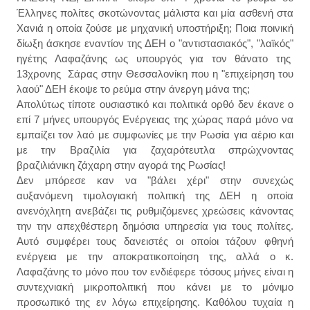
Έλληνες πολίτες σκοτώνοντας μάλιστα και μία ασθενή στα
Χανιά η οποία ζούσε με μηχανική υποστήριξη; Ποια ποινική
δίωξη άσκησε εναντίον της ΔΕΗ ο "αντιστασιακός", "λαϊκός"
ηγέτης Λαφαζάνης ως υπουργός για τον θάνατο της
13χρονης Σάρας στην Θεσσαλονίκη που η "επιχείρηση του
λαού" ΔΕΗ έκοψε το ρεύμα στην άνεργη μάνα της;
Απολύτως τίποτε ουσιαστικό και πολιτικά ορθό δεν έκανε ο
επί 7 μήνες υπουργός Ενέργειας της χώρας παρά μόνο να
εμπαίζει τον λαό με συμφωνίες με την Ρωσία για αέριο και
με την Βραζιλία για ζαχαρότευτλα σπρώχνοντας
βραζιλιάνικη ζάχαρη στην αγορά της Ρωσίας!
Δεν μπόρεσε καν να "βάλει χέρι" στην συνεχώς
αυξανόμενη τιμολογιακή πολιτική της ΔΕΗ η οποία
ανενόχλητη ανεβάζει τις ρυθμιζόμενες χρεώσεις κάνοντας
την την απεχθέστερη δημόσια υπηρεσία για τους πολίτες.
Αυτό συμφέρει τους δανειστές οι οποίοι τάζουν φθηνή
ενέργεια με την αποκρατικοποίηση της, αλλά ο κ.
Λαφαζάνης το μόνο που τον ενδιέφερε τόσους μήνες είναι η
συντεχνιακή μικροπολιτική που κάνει με το μόνιμο
προσωπικό της εν λόγω επιχείρησης. Καθόλου τυχαία η