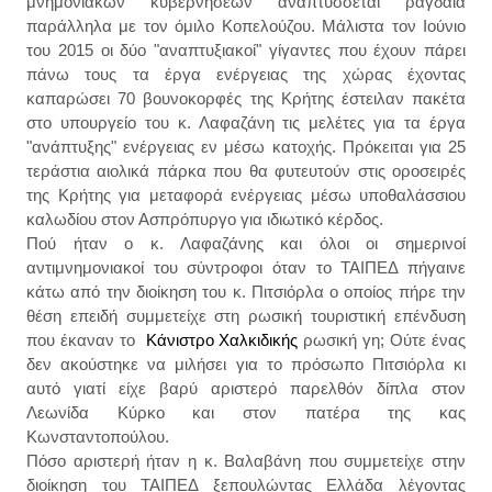
μνημονιακών κυβερνήσεων αναπτύσσεται ραγδαία
παράλληλα με τον όμιλο Κοπελούζου. Μάλιστα τον Ιούνιο
του 2015 οι δύο "αναπτυξιακοί" γίγαντες που έχουν πάρει
πάνω τους τα έργα ενέργειας της χώρας έχοντας
καπαρώσει 70 βουνοκορφές της Κρήτης έστειλαν πακέτα
στο υπουργείο του κ. Λαφαζάνη τις μελέτες για τα έργα
"ανάπτυξης" ενέργειας εν μέσω κατοχής. Πρόκειται για 25
τεράστια αιολικά πάρκα που θα φυτευτούν στις οροσειρές
της Κρήτης για μεταφορά ενέργειας μέσω υποθαλάσσιου
καλωδίου στον Ασπρόπυργο για ιδιωτικό κέρδος.
Πού ήταν ο κ. Λαφαζάνης και όλοι οι σημερινοί
αντιμνημονιακοί του σύντροφοι όταν το ΤΑΙΠΕΔ πήγαινε
κάτω από την διοίκηση του κ. Πιτσιόρλα ο οποίος πήρε την
θέση επειδή συμμετείχε στη ρωσική τουριστική επένδυση
που έκαναν το
Κάνιστρο Χαλκιδικής
ρωσική γη; Ούτε ένας
δεν ακούστηκε να μιλήσει για το πρόσωπο Πιτσιόρλα κι
αυτό γιατί είχε βαρύ αριστερό παρελθόν δίπλα στον
Λεωνίδα Κύρκο και στον πατέρα της κας
Κωνσταντοπούλου.
Πόσο αριστερή ήταν η κ. Βαλαβάνη που συμμετείχε στην
διοίκηση του ΤΑΙΠΕΔ ξεπουλώντας Ελλάδα λέγοντας