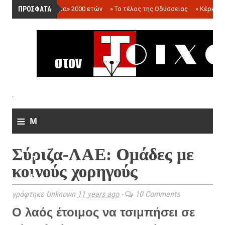
ΠΡΟΣΦΑΤΑ
»
«Ολόγραμμα» 2000 ετών
»
Το τέλος της Οδύσσειας
»
Κέρκωπ
.
≡
M
e
Σύριζα-ΛΑΕ: Ομάδες με
n
κοινούς χορηγούς
u
γράφτηκε Unknown
11 years ago
-
10 Comments
Ο λαός έτοιμος να τσιμπήσει σε