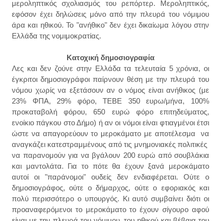
μεροληπτικός σχολιασμός του ρεπόρτερ. Μεροληπτικός,
εφόσον έχει δηλώσεις μόνο από την πλευρά του νόμιμου
άρα και ηθικού. Το "ανήθικο" δεν έχει δικαίωμα λόγου στην
Ελλάδα της νομιμοκρατίας.
Κατοχική δημοσιογραφία
Λες και δεν ζούνε στην Ελλάδα τα τελευταία 5 χρόνια, οι
έγκριτοι δημοσιογράφοι παίρνουν θέση με την πλευρά του
νόμου χωρίς να εξετάσουν αν ο νόμος είναι ανήθικος (με
23% ΦΠΑ, 29% φόρο, ΤΕΒΕ 350 ευρω/μήνα, 100%
προκαταβολή φόρου, 650 ευρώ φόρο επιτηδεύματος,
ενοίκιο πάγκου στο Δήμο) ή αν οι νόμοι είναι φτιαγμένοι έτσι
ώστε να απαγορεύουν το μεροκάματο με αποτέλεσμα να
αναγκάζει κατεστραμμένους από τις μνημονιακές πολιτικές
να παρανομούν για να βγάλουν 200 ευρώ από σουβλάκια
και μαντολάτα. Για το πότε θα έχουν ξανά μεροκάματο
αυτοί οι "παράνομοι" ουδείς δεν ενδιαφέρεται. Ούτε ο
δημοσιογράφος, ούτε ο δήμαρχος, ούτε ο εφοριακός και
πολύ περισσότερο ο υπουργός. Κι αυτό συμβαίνει διότι οι
προαναφερόμενοι το μεροκάματο το έχουν σίγουρο αφού
είναι με την πλευρά του νόμιμου, του ηθικού και βέβαια του