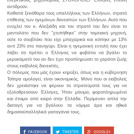
αντιδρούν.
Καθιστά ξεκάθαρα τους υπαλλήλους των Ελλήνων, στρατό
επίθεσης των ηγεμόνων δανειστών των Ελλήνων. Αυτό που
ενοχλεί τον κ. Αλεξιάδη και τον στρατό του δεν είναι το
μαντολάτο που δεν "χτυπήθηκε" στην ταμειακή μηχανή,
ούτε το σουβλάκι που είχε μπαχαρικά και κόπηκε με 13%
αντί 23% στο πανηγύρι. Είναι η ηγεμονική εντολή που έχει
λάβει ότι πρέπει ο Έλληνας να φοβάται να βγάλει το
μεροκάματό του αν δεν έχει προπληρώσει το χαράτσι ζωής
στους εισβολείς δανειστές.
Ο πόλεμος που μάς έχουν κηρύξει, όπως και η κυβέρνηση
Τσίπρα ομολογεί, είναι οικονομικός. Μόνο που οι εισβολείς
δεν χρειάστηκε να φέρουν τα στρατεύματά τους για να
εξολοθρεύσουν Έλληνες. Ήταν μόνιμα, φοροπληρωμένα
και έτοιμα από καιρό στην Ελλάδα. Περίμεναν απλά την
διαταγή για να βγάλουν τα νόμιμα άρα και ηθικά
δημοσιοϋπαλληλικά γιαταγάνια τους.
FACEBOOK
TWEETER
GOOGLE+