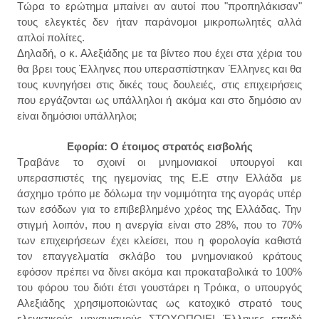
Τώρα το ερώτημα μπαίνει αν αυτοί που "προπηλάκισαν"
τους ελεγκτές δεν ήταν παράνομοι μικροπωλητές αλλά
απλοί πολίτες.
Δηλαδή, ο κ. Αλεξιάδης με τα βίντεο που έχει στα χέρια του
θα βρει τους Έλληνες που υπερασπίστηκαν Έλληνες και θα
τους κυνηγήσει στις δικές τους δουλειές, στις επιχειρήσεις
που εργάζονται ως υπάλληλοι ή ακόμα και στο δημόσιο αν
είναι δημόσιοι υπάλληλοι;
Εφορία: Ο έτοιμος στρατός εισβολής
Τραβάνε το σχοινί οι μνημονιακοί υπουργοί και
υπερασπιστές της ηγεμονίας της Ε.Ε στην Ελλάδα με
άσχημο τρόπο με δόλωμα την νομιμότητα της αγοράς υπέρ
των εσόδων για το επιβεβλημένο χρέος της Ελλάδας. Την
στιγμή λοιπόν, που η ανεργία είναι στο 28%, που το 70%
των επιχειρήσεων έχει κλείσει, που η φορολογία καθιστά
τον επαγγελματία σκλάβο του μνημονιακού κράτους
εφόσον πρέπει να δίνει ακόμα και προκαταβολικά το 100%
του φόρου του διότι έτσι γουστάρει η Τρόικα, ο υπουργός
Αλεξιάδης χρησιμοποιώντας ως κατοχικό στρατό τους
ελεγκτικούς μηχανισμούς ΣΤΟΧΟΠΟΙΕΙ Έλληνες επειδή