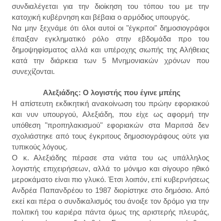
συνδιαλέγεται για την διοίκηση του τόπου του με την
κατοχική κυβέρνηση και βέβαια ο αρμόδιος υπουργός.
Να μην ξεχνάμε ότι όλοι αυτοί οι "έγκριτοι" δημοσιογράφοι
έπαιξαν εγκληματικό ρόλο στην εβδομάδα προ του
δημοψηφίσματος αλλά και υπέροχης σιωπής της Αλήθειας
κατά την διάρκεια των 5 Μνημονιακών χρόνων που
συνεχίζονται.
Αλεξιάδης: Ο λογιστής που έγινε μπέης
Η απίστευτη εκδικητική ανακοίνωση του πρώην εφοριακού
και νυν υπουργού, Αλεξιάδη, που είχε ως αφορμή την
υπόθεση "προπηλακισμού" εφοριακών στα Μαριτσά δεν
σχολιάστηκε από τους έγκριτους δημοσιογράφους ούτε για
τυπικούς λόγους.
Ο κ. Αλεξιάδης πέρασε στα νιάτα του ως υπάλληλος
λογιστής επιχειρήσεων, αλλά το μόνιμο και σίγουρο ηθικό
μεροκάματο είναι πιο γλυκό. Έτσι λοιπόν, επί κυβερνήσεως
Ανδρέα Παπανδρέου το 1987 διορίστηκε στο δημόσιο. Από
εκεί και πέρα ο συνδικαλισμός του άνοιξε τον δρόμο για την
πολιτική του καριέρα πάντα όμως της αριστερής πλευράς,