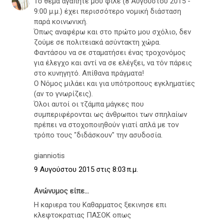
Το θέμα αγαπητέ μου φίλε (8 Αυγούστου 2015 -
9:00 μ.μ.) έχει περισσότερο νομική διάσταση
παρά κοινωνική.
Όπως αναφέρω και στο πρώτο μου σχόλιο, δεν
ζούμε σε πολιτειακά ασύντακτη χώρα.
Φαντάσου να σε σταματήσει ένας τροχονόμος
για έλεγχο και αντί να σε ελέγξει, να τόν πάρεις
στο κυνηγητό. Απίθανα πράγματα!
Ο Νόμος μιλάει και για υπότροπους εγκληματίες
(αν το γνωρίζεις).
Όλοι αυτοί οι τζάμπα μάγκες που
συμπεριφέρονται ως άνθρωποι των σπηλαίων
πρέπει να στοχοποιηθούν γιατί απλά με τον
τρόπο τους "διδάσκουν" την ασυδοσία.
gianniotis
9 Αυγούστου 2015 στις 8:03 π.μ.
Ανώνυμος είπε...
Η καριερα του Καθαρματος ξεκινησε επι
κλεφτοκρατιας ΠΑΣΟΚ οπως