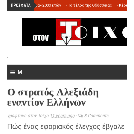
ΠΡΟΣΦΑΤΑ
»
«Ολόγραμμα» 2000 ετών
»
Το τέλος της Οδύσσειας
»
Κέρκωπ
.
≡
M
e
Ο στρατός Αλεξιάδη
n
εναντίον Ελλήνων
u
γράφτηκε στον Τοίχο
11 years ago
-
8 Comments
Πώς ένας εφοριακός έλεγχος έβγαλε