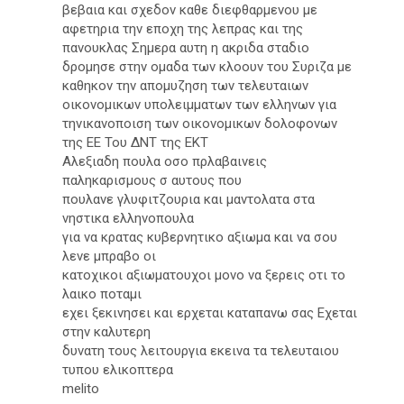
βεβαια και σχεδον καθε διεφθαρμενου με
αφετηρια την εποχη της λεπρας και της
πανουκλας Σημερα αυτη η ακριδα σταδιο
δρομησε στην ομαδα των κλοουν του Συριζα με
καθηκον την απομυζηση των τελευταιων
οικονομικων υπολειμματων των ελληνων για
τηνικανοποιση των οικονομικων δολοφονων
της ΕΕ Του ΔΝΤ της ΕΚΤ
Αλεξιαδη πουλα οσο πρλαβαινεις
παληκαρισμους σ αυτους που
πουλανε γλυφιτζουρια και μαντολατα στα
νηστικα ελληνοπουλα
για να κρατας κυβερνητικο αξιωμα και να σου
λενε μπραβο οι
κατοχικοι αξιωματουχοι μονο να ξερεις οτι το
λαικο ποταμι
εχει ξεκινησει και ερχεται καταπανω σας Εχεται
στην καλυτερη
δυνατη τους λειτουργια εκεινα τα τελευταιου
τυπου ελικοπτερα
melito