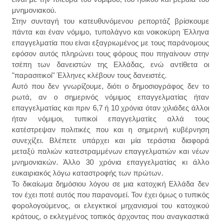
μνημονιακού.
Στην συνταγή του κατευθυνόμενου ρεπορτάζ βρίσκουμε
πάντα και έναν νόμιμο, τυπολάγνο και νοικοκύρη Έλληνα
επαγγελματία που είναι εξαγριωμένος με τους παράνομους
εφόσον αυτός πληρώνει τους φόρους που πηγαίνουν στην
τσέπη των δανειστών της Ελλάδας, ενώ αντίθετα οι
"παρασιτικοί" Έλληνες κλέβουν τους δανειστές.
Αυτό που δεν γνωρίζουμε, διότι ο δημοσιογράφος δεν το
ρωτά, αν ο σημερινός νόμιμος επαγγελματίας ήταν
επαγγελματίας και πριν 6,7 ή 10 χρόνια όταν χιλιάδες άλλοι
ήταν νόμιμοι, τυπικοί επαγγελματίες αλλά τους
κατέστρεψαν πολιτικές που και η σημερινή κυβέρνηση
συνεχίζει. Βλέπετε υπάρχει και μία τεράστια διαφορά
μεταξύ παλιών κατεστραμμένων επαγγελματιών και νέων
μνημονιακών. Άλλο 30 χρόνια επαγγελματίας κι άλλο
ευκαιριακός λόγω καταστροφής των πρώτων.
Το δικαίωμα δημόσιου λόγου σε μια κατοχική Ελλάδα δεν
τον έχει ποτέ αυτός που παρανομεί. Τον έχει όμως ο τυπικός
φορολογούμενος, οι ελεγκτικοί μηχανισμοί του κατοχικού
κράτους, ο εκλεγμένος τοπικός άρχοντας που αναγκαστικά