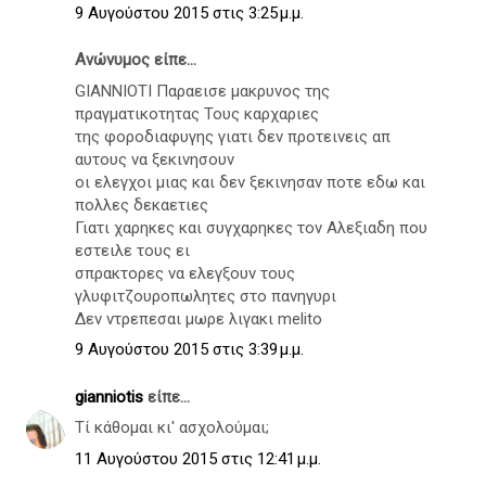
9 Αυγούστου 2015 στις 3:25 μ.μ.
Ανώνυμος είπε...
GIANNIOTI Παραεισε μακρυνος της
πραγματικοτητας Τους καρχαριες
της φοροδιαφυγης γιατι δεν προτεινεις απ
αυτους να ξεκινησουν
οι ελεγχοι μιας και δεν ξεκινησαν ποτε εδω και
πολλες δεκαετιες
Γιατι χαρηκες και συγχαρηκες τον Αλεξιαδη που
εστειλε τους ει
σπρακτορες να ελεγξουν τους
γλυφιτζουροπωλητες στο πανηγυρι
Δεν ντρεπεσαι μωρε λιγακι melito
9 Αυγούστου 2015 στις 3:39 μ.μ.
gianniotis
είπε...
Τί κάθομαι κι' ασχολούμαι;
11 Αυγούστου 2015 στις 12:41 μ.μ.