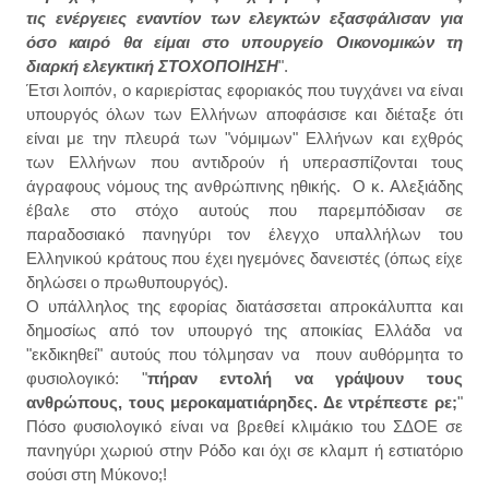
τις ενέργειες εναντίον των ελεγκτών εξασφάλισαν για
όσο καιρό θα είμαι στο υπουργείο Οικονομικών τη
διαρκή ελεγκτική ΣΤΟΧΟΠΟΙΗΣΗ
".
Έτσι λοιπόν, ο καριερίστας εφοριακός που τυγχάνει να είναι
υπουργός όλων των Ελλήνων αποφάσισε και διέταξε ότι
είναι με την πλευρά των "νόμιμων" Ελλήνων και εχθρός
των Ελλήνων που αντιδρούν ή υπερασπίζονται τους
άγραφους νόμους της ανθρώπινης ηθικής. Ο κ. Αλεξιάδης
έβαλε στο στόχο αυτούς που παρεμπόδισαν σε
παραδοσιακό πανηγύρι τον έλεγχο υπαλλήλων του
Ελληνικού κράτους που έχει ηγεμόνες δανειστές (όπως είχε
δηλώσει ο πρωθυπουργός).
Ο υπάλληλος της εφορίας διατάσσεται απροκάλυπτα και
δημοσίως από τον υπουργό της αποικίας Ελλάδα να
"εκδικηθεί" αυτούς που τόλμησαν να πουν αυθόρμητα το
φυσιολογικό: "
πήραν εντολή να γράψουν τους
ανθρώπους, τους μεροκαματιάρηδες. Δε ντρέπεστε ρε;
"
Πόσο φυσιολογικό είναι να βρεθεί κλιμάκιο του ΣΔΟΕ σε
πανηγύρι χωριού στην Ρόδο και όχι σε κλαμπ ή εστιατόριο
σούσι στη Μύκονο;!