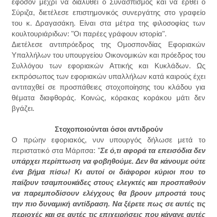
εφόσον μέχρι να διαλυθεί ο Συνασπισμός και να έρθει ο
Σύριζα, διετέλεσε επιστημονικός συνεργάτης στο γραφείο
του κ. Δραγασάκη. Είναι στα μέτρα της φιλοσοφίας των
κουλτουριάριδων: "Οι παρέες γράφουν ιστορία".
Διετέλεσε αντιπρόεδρος της Ομοσπονδίας Εφοριακών
Υπαλλήλων του υπουργείου Οικονομικών και πρόεδρος του
Συλλόγου των εφοριακών Αττικής και Κυκλάδων. Ως
εκπρόσωπος των εφοριακών υπαλλήλων κατά καιρούς έχει
αντιταχθεί σε προσπάθειες στοχοποίησης του κλάδου για
θέματα διαφθοράς. Κοινώς, κόρακας κοράκου μάτι δεν
βγάζει.
Στοχοποιούνται όσοι αντιδρούν
Ο πρώην εφοριακός, νυν υπουργός δήλωσε μετά το
περιστατικό στα Μάριτσα: "
Σε ό,τι αφορά τα επεισόδια δεν
υπάρχει περίπτωση να φοβηθούμε. Δεν θα κάνουμε ούτε
ένα βήμα πίσω! Κι αυτοί οι διάφοροι κύριοι που το
παίζουν τσαμπουκάδες στους ελεγκτές και προσπαθούν
να παρεμποδίσουν ελέγχους θα βρουν μπροστά τους
την πιο δυναμική αντίδραση. Να ξέρετε πως σε αυτές τις
περιοχές και σε αυτές τις επιχειρήσεις που κάνανε αυτές