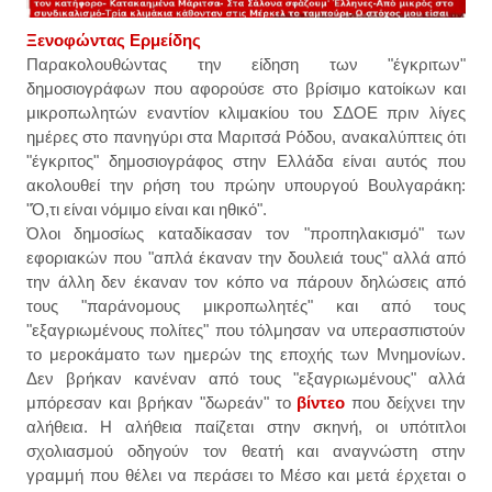
Ξενοφώντας Ερμείδης
Παρακολουθώντας την είδηση των "έγκριτων"
δημοσιογράφων που αφορούσε στο βρίσιμο κατοίκων και
μικροπωλητών εναντίον κλιμακίου του ΣΔΟΕ πριν λίγες
ημέρες στο πανηγύρι στα Μαριτσά Ρόδου, ανακαλύπτεις ότι
"έγκριτος" δημοσιογράφος στην Ελλάδα είναι αυτός που
ακολουθεί την ρήση του πρώην υπουργού Βουλγαράκη:
"Ό,τι είναι νόμιμο είναι και ηθικό".
Όλοι δημοσίως καταδίκασαν τον "προπηλακισμό" των
εφοριακών που "απλά έκαναν την δουλειά τους" αλλά από
την άλλη δεν έκαναν τον κόπο να πάρουν δηλώσεις από
τους "παράνομους μικροπωλητές" και από τους
"εξαγριωμένους πολίτες" που τόλμησαν να υπερασπιστούν
το μεροκάματο των ημερών της εποχής των Μνημονίων.
Δεν βρήκαν κανέναν από τους "εξαγριωμένους" αλλά
μπόρεσαν και βρήκαν "δωρεάν" το
βίντεο
που δείχνει την
αλήθεια. Η αλήθεια παίζεται στην σκηνή, οι υπότιτλοι
σχολιασμού οδηγούν τον θεατή και αναγνώστη στην
γραμμή που θέλει να περάσει το Μέσο και μετά έρχεται ο