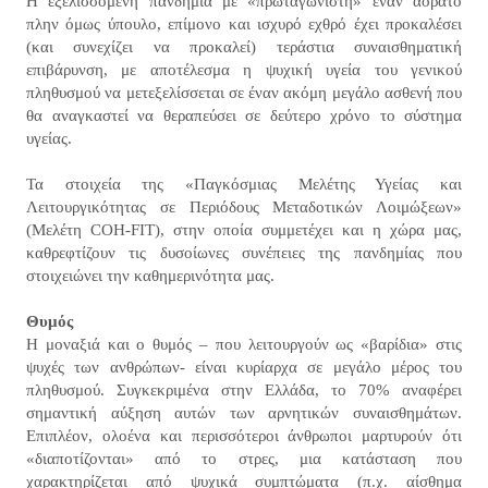
Η εξελισσόμενη πανδημία με «πρωταγωνιστή» έναν αόρατο
πλην όμως ύπουλο, επίμονο και ισχυρό εχθρό έχει προκαλέσει
(και συνεχίζει να προκαλεί) τεράστια συναισθηματική
επιβάρυνση, με αποτέλεσμα η ψυχική υγεία του γενικού
πληθυσμού να μετεξελίσσεται σε έναν ακόμη μεγάλο ασθενή που
θα αναγκαστεί να θεραπεύσει σε δεύτερο χρόνο το σύστημα
υγείας.
Τα στοιχεία της «Παγκόσμιας Μελέτης Υγείας και
Λειτουργικότητας σε Περιόδους Μεταδοτικών Λοιμώξεων»
(Μελέτη COH-FIT), στην οποία συμμετέχει και η χώρα μας,
καθρεφτίζουν τις δυσοίωνες συνέπειες της πανδημίας που
στοιχειώνει την καθημερινότητα μας.
Θυμός
Η μοναξιά και ο θυμός – που λειτουργούν ως «βαρίδια» στις
ψυχές των ανθρώπων- είναι κυρίαρχα σε μεγάλο μέρος του
πληθυσμού. Συγκεκριμένα στην Ελλάδα, το 70% αναφέρει
σημαντική αύξηση αυτών των αρνητικών συναισθημάτων.
Επιπλέον, ολοένα και περισσότεροι άνθρωποι μαρτυρούν ότι
«διαποτίζονται» από το στρες, μια κατάσταση που
χαρακτηρίζεται από ψυχικά συμπτώματα (π.χ. αίσθημα