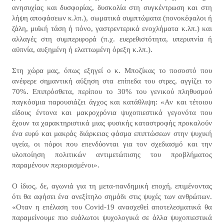
ανησυχίας και δυσφορίας, δυσκολία στη συγκέντρωση και στη
λήψη αποφάσεων κ.λπ.), σωματικά συμπτώματα (πονοκέφαλοι ή
ζάλη, μυϊκή τάση ή πόνο, γαστρεντερικά ενοχλήματα κ.λπ.) και
αλλαγές στη συμπεριφορά (π.χ. ευερεθιστότητα, υπερυπνία ή
αϋπνία, αυξημένη ή ελαττωμένη όρεξη κ.λπ.).
Στη χώρα μας, όπως εξηγεί ο κ. Μποζίκας το ποσοστό που
ανέφερε σημαντική αύξηση στα επίπεδα του στρες, αγγίζει το
70%. Επιπρόσθετα, περίπου το 30% του γενικού πληθυσμού
παγκόσμια παρουσιάζει άγχος και κατάθλιψη: «Αν και τέτοιου
είδους έντονα και μακροχρόνια ψυχοπιεστικά γεγονότα που
έχουν τα χαρακτηριστικά μιας φυσικής καταστροφής προκαλούν
ένα ευρύ και μακράς διάρκειας φάσμα επιπτώσεων στην ψυχική
υγεία, οι πόροι που επενδύονται για τον σχεδιασμό και την
υλοποίηση πολιτικών αντιμετώπισης του προβλήματος
παραμένουν περιορισμένοι».
Ο ίδιος, δε, αγωνιά για τη μετα-πανδημική εποχή, επιμένοντας
ότι θα αφήσει ένα ανεξίτηλο σημάδι στις ψυχές των ανθρώπων.
«Οταν η επέλαση του Covid-19 ανασχεθεί αποτελεσματικά θα
παραμείνουμε πιο ευάλωτοι ψυχολογικά σε άλλα ψυχοπιεστικά