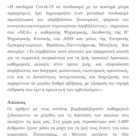
«Η πανδημία Covid-19 σε συνδυασμό με τα αυστηρά μέτρα
περιορισμού, έχει δημιουργήσει έναν μοναδικό συνδυασμό
πρωτόγνωρου και απρόβλεπτου βιολογικού, ψυχικού και
κοινωνικοοικονομικού στρεσογόνου περιβάλλοντος», σημειώνει
στα «ΝΕΑ» ο καθηγητής Ψυχιατρικής, διευθυντής της Β’
Ψυχιατρικής Κλινικής του ΑΠΘ και μέλος της Επιτροπής
Εμπειρογνωμόνων, Βασίλειος-Παντελεήμονας Μποζίκας. Και
συνεχίζει: «Το περιβάλλον αυτό αποτελεί μια πραγματική απειλή
για τη σωματική ακεραιότητα και τη ζωή, προκαλεί δραστικές
καθημερινές αλλαγές στον τρόπο ζωής και επιφυλάσσει
απρόβλεπτες και δυσχερείς μελλοντικές οικονομικές προοπτικές,
ενώ και οι δυνατότητες αντιμετώπισης και διαχείρισής του
παραμένουν σε μεγάλο βαθμό αβέβαιες, με εξαίρεση την ισχυρή
επίδραση που έχει η προοπτική των εμβολιασμών».
Απώλειες
Οι αριθμοί με τους οποίους βομβαρδιζόμαστε καθημερινά
ξεδιπλώνουν το μέγεθος και τη διάσταση των απειλών που
σκιάζουν τις ζωές μας. Στη χώρα μας περισσότεροι από 5.400
άνθρωποι έχουν χάσει τη μάχη για τη ζωή τους έναντι του νέου
κοροναϊού. Παγκοσμίως, οι θάνατοι αγγίζουν τα δύο