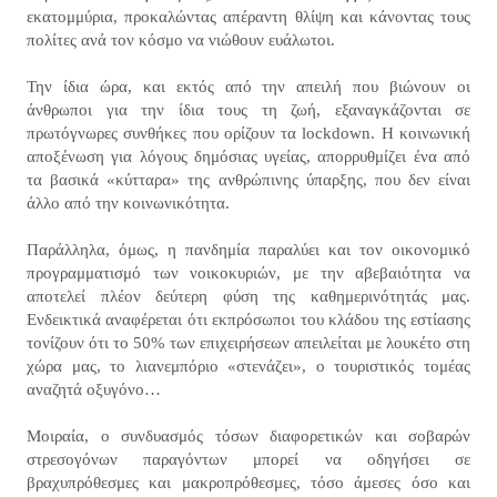
εκατομμύρια, προκαλώντας απέραντη θλίψη και κάνοντας τους
πολίτες ανά τον κόσμο να νιώθουν ευάλωτοι.
Την ίδια ώρα, και εκτός από την απειλή που βιώνουν οι
άνθρωποι για την ίδια τους τη ζωή, εξαναγκάζονται σε
πρωτόγνωρες συνθήκες που ορίζουν τα lockdown. Η κοινωνική
αποξένωση για λόγους δημόσιας υγείας, απορρυθμίζει ένα από
τα βασικά «κύτταρα» της ανθρώπινης ύπαρξης, που δεν είναι
άλλο από την κοινωνικότητα.
Παράλληλα, όμως, η πανδημία παραλύει και τον οικονομικό
προγραμματισμό των νοικοκυριών, με την αβεβαιότητα να
αποτελεί πλέον δεύτερη φύση της καθημερινότητάς μας.
Ενδεικτικά αναφέρεται ότι εκπρόσωποι του κλάδου της εστίασης
τονίζουν ότι το 50% των επιχειρήσεων απειλείται με λουκέτο στη
χώρα μας, το λιανεμπόριο «στενάζει», ο τουριστικός τομέας
αναζητά οξυγόνο…
Μοιραία, ο συνδυασμός τόσων διαφορετικών και σοβαρών
στρεσογόνων παραγόντων μπορεί να οδηγήσει σε
βραχυπρόθεσμες και μακροπρόθεσμες, τόσο άμεσες όσο και