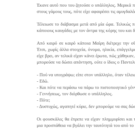
Έκανε αυτό που του ζητούσε ο υπάλληλος. Μερικά π
στους γάμους τους, πότε είχε αφαιρέσει τις αμυγδαλέ
Τέλειωσε το διάβασμα μετά από μία ώρα. Τελικώς π
κάποιους καυγάδες με τον άντρα της κόρης του και 
Από καιρό σε καιρό κάποια Μαίρη διέτρεχε την οθ
Έτσι, χωρίς άλλα στοιχεία, όνομα, ηλικία, επάγγελμ
είχε βρει, αν τελικά είχαν κάνει έρωτα, πώς χάθηκαν,
μπορούσε να δώσει απάντηση, ούτε ο ίδιος ο Παντε
- Πού να υπογράψω; είπε στον υπάλληλο, όταν τέλε
- Εδώ.
- Και πότε να περάσω να πάρω το πιστοποιητικό γέ
- Γεννήσεως, τον διόρθωσε ο υπάλληλος.
- Πότε;
- Δυστυχώς, αγαπητέ κύριε, δεν μπορούμε να σας δ
Οι φουσκάλες θα έπρεπε να είχαν πλημμυρίσει και 
μια προσπάθεια να βγάλει την ταυτότητά του από το