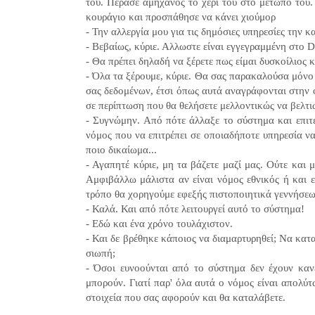
του. Πέρασε αμήχανος το χέρι του στο μέτωπό του. 
κουράγιο και προσπάθησε να κάνει χιούμορ
- Την αλλεργία μου για τις δημόσιες υπηρεσίες την 
- Βεβαίως, κύριε. Αλλωστε είναι εγγεγραμμένη στο 
- Θα πρέπει δηλαδή να ξέρετε πως είμαι δυσκοίλιος
- Όλα τα ξέρουμε, κύριε. Θα σας παρακαλούσα μόνο
σας δεδομένων, έτσι όπως αυτά αναγράφονται στην 
σε περίπτωση που θα θελήσετε μελλοντικώς να βελτι
- Συγνώμην. Από πότε άλλαξε το σύστημα και επιτ
νόμος που να επιτρέπει σε οποιαδήποτε υπηρεσία να
ποιο δικαίωμα...
- Αγαπητέ κύριε, μη τα βάζετε μαζί μας. Ούτε και 
Αμφιβάλλω μάλιστα αν είναι νόμος εθνικός ή και 
τρόπο θα χορηγούμε εφεξής πιστοποιητικά γεννήσε
- Καλά. Και από πότε λειτουργεί αυτό το σύστημα!
- Εδώ και ένα χρόνο τουλάχιστον.
- Και δε βρέθηκε κάποιος να διαμαρτυρηθεί; Να κατα
σιωπή;
- Όσοι ευνοούνται από το σύστημα δεν έχουν κανέ
μπορούν. Γιατί παρ' όλα αυτά ο νόμος είναι απολύτ
στοιχεία που σας αφορούν και θα καταλάβετε.