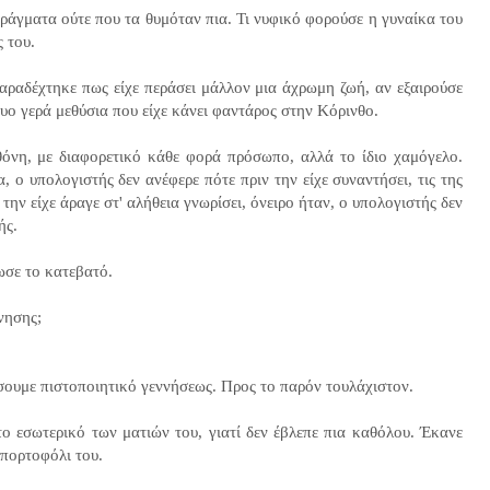
ράγματα ούτε που τα θυμόταν πια. Τι νυφικό φορούσε η γυναίκα του
ς του.
αραδέχτηκε πως είχε περάσει μάλλον μια άχρωμη ζωή, αν εξαιρούσε
δυο γερά μεθύσια που είχε κάνει φαντάρος στην Κόρινθο.
όνη, με διαφορετικό κάθε φορά πρόσωπο, αλλά το ίδιο χαμόγελο.
α, ο υπολογιστής δεν ανέφερε πότε πριν την είχε συναντήσει, τις της
 την είχε άραγε στ' αλήθεια γνωρίσει, όνειρο ήταν, ο υπολογιστής δεν
λής.
ιωσε το κατεβατό.
ννησης;
ώσουμε πιστοποιητικό γεννήσεως. Προς το παρόν τουλάχιστον.
το εσωτερικό των ματιών του, γιατί δεν έβλεπε πια καθόλου. Έκανε
 πορτοφόλι του.