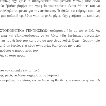
 Μήπως είχε χαθεί η οικογενειακή του μερίδα; Μήπως στις εννιά
 θα έβαζαν βόμβα στο γραφείο του προϊσταμένου; Μπορεί και να
ατάλληλα ντυμένος για την περίσταση. Τι ήθελε και φόραγε κόκκινη
ς μια σοβαρή γραβάτα γκρι με μπλε ρίγες. Οχι γραβάτα με κόκκινες
«ΠΙΣΤΟΠΟΙΗΤΙΚΑ ΓΕΝΝΗΣΕΩΣ» συζητούσε ήδη με τον υπάλληλο.
 ώρα και εξακολουθούσαν να τα λένε. «Θα βρεθήκανε συγγενείς»
νια του δεξιού του παπουτσιού που είχαν λυθεί. Όταν πέρασαν τρία
 από τη θυρίδα, ένα κύμα ανησυχίας διαπέρασε την ουρά.
υρμούρισε ο μπροστινός του.
η, γι' αυτό αργεί.
και τον κοίταξε επιτιμητικά.
λής χωρίς να δώσει σημασία στη διόρθωση.
 ακριβώς, ο πρώτος εγκατέλειψε τη θυρίδα και έκανε να φύγει. Οι