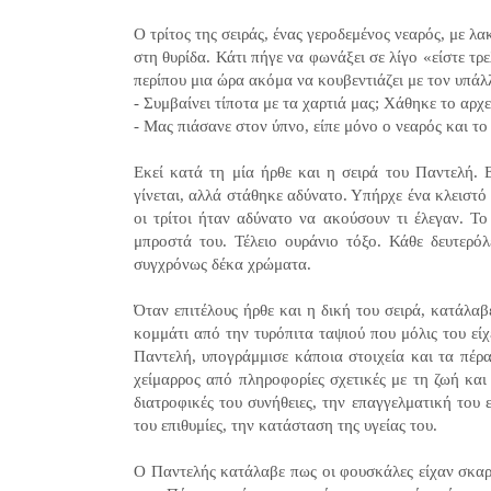
Ο τρίτος της σειράς, ένας γεροδεμένος νεαρός, με λ
στη θυρίδα. Κάτι πήγε να φωνάξει σε λίγο «είστε τρ
περίπου μια ώρα ακόμα να κουβεντιάζει με τον υπάλ
- Συμβαίνει τίποτα με τα χαρτιά μας; Χάθηκε το αρχεί
- Μας πιάσανε στον ύπνο, είπε μόνο ο νεαρός και το
Εκεί κατά τη μία ήρθε και η σειρά του Παντελή. 
γίνεται, αλλά στάθηκε αδύνατο. Υπήρχε ένα κλειστ
οι τρίτοι ήταν αδύνατο να ακούσουν τι έλεγαν. Τ
μπροστά του. Τέλειο ουράνιο τόξο. Κάθε δευτερό
συγχρόνως δέκα χρώματα.
Όταν επιτέλους ήρθε και η δική του σειρά, κατάλαβ
κομμάτι από την τυρόπιτα ταψιού που μόλις του είχε
Παντελή, υπογράμμισε κάποια στοιχεία και τα πέρ
χείμαρρος από πληροφορίες σχετικές με τη ζωή και τ
διατροφικές του συνήθειες, την επαγγελματική του εξ
του επιθυμίες, την κατάσταση της υγείας του.
Ο Παντελής κατάλαβε πως οι φουσκάλες είχαν σκαρ