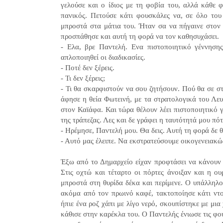
γελούσε και ο ίδιος με τη φοβία του, αλλά κάθε φ
πανικός. Πετούσε κάτι φουσκάλες να, σε όλο του
μπροστά στα μάτια του. Ήταν σα να πήγαινε στον 
προσπάθησε και αυτή τη φορά να τον καθησυχάσει.
- Ελα, βρε Παντελή. Ενα πιστοποιητικό γέννηση
απλοποιηθεί οι διαδικασίες.
- Ποτέ δεν ξέρεις.
- Τι δεν ξέρεις;
- Τι θα σκαρφιστούν να σου ζητήσουν. Πού θα σε στ
άφησε η θεία Φωτεινή, με τα στρατολογικά του Λευ
στον Καϊάφα. Και τώρα θέλουν λέει πιστοποιητικό
της τράπεζας. Λες και δε γράφει η ταυτότητά μου πό
- Ηρέμησε, Παντελή μου. Θα δεις. Αυτή τη φορά δε θ
- Αυτό μας έλειπε. Να εκστρατεύσουμε οικογενειακώ
Έξω από το Δημαρχείο είχαν προφτάσει να κάνουν 
Στις οχτώ και τέταρτο οι πόρτες άνοιξαν και η 
μπροστά στη θυρίδα δέκα και περίμενε. Ο υπάλληλο
ακόμα από τον πρωινό καφέ, τακτοποίησε κάτι ντο
ήπιε ένα ροζ χάπι με λίγο νερό, σκουπίστηκε με μια
κάθισε στην καρέκλα του. Ο Παντελής ένιωσε τις φ