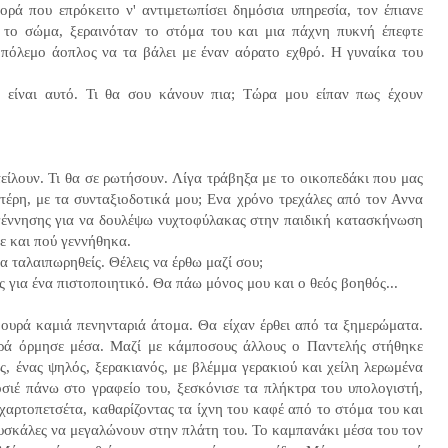
ορά που επρόκειτο ν' αντιμετωπίσει δημόσια υπηρεσία, τον έπιανε
 το σώμα, ξεραινόταν το στόμα του και μια πάχνη πυκνή έπεφτε
πόλεμο άοπλος να τα βάλει με έναν αόρατο εχθρό. Η γυναίκα του
ς είναι αυτό. Τι θα σου κάνουν πια; Τώρα μου είπαν πως έχουν
είλουν. Τι θα σε ρωτήσουν. Λίγα τράβηξα με το οικοπεδάκι που μας
τέρη, με τα συνταξιοδοτικά μου; Ενα χρόνο τρεχάλες από τον Αννα
 γέννησης για να δουλέψω νυχτοφύλακας στην παιδική κατασκήνωση
τε και πού γεννήθηκα.
α ταλαιπωρηθείς. Θέλεις να έρθω μαζί σου;
ς για ένα πιστοποιητικό. Θα πάω μόνος μου και ο θεός βοηθός...
ουρά καμιά πενηνταριά άτομα. Θα είχαν έρθει από τα ξημερώματα.
ουρά όρμησε μέσα. Μαζί με κάμποσους άλλους ο Παντελής στήθηκε
ς, ένας ψηλός, ξερακιανός, με βλέμμα γερακιού και χείλη λερωμένα
σιέ πάνω στο γραφείο του, ξεσκόνισε τα πλήκτρα του υπολογιστή,
 χαρτοπετσέτα, καθαρίζοντας τα ίχνη του καφέ από το στόμα του και
ουσκάλες να μεγαλώνουν στην πλάτη του. Το καμπανάκι μέσα του τον