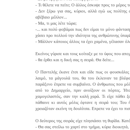
- Τι θέλετε να πείτε; Ο άλλος έσκυψε προς το μέρος 
- Δεν ξέρω για σας, κύριοι, αλλά εγώ ως πολίτης
αβέβαιο μέλλον...
- Μα, τι μας λέτε τώρα;
-... και πολύ φοβάμαι πως δεν είμαι το μόνο φάντα
χάσει προ πολλού την ιδιότητα της ανθρώπινης ύπαρξ
- Μάλλον κάποιος άλλος τα έχει χαμένα, γέλασαν όλ
Εκείνος γύρισε και τους κοίταξε με το ύφος που απο
- θα έρθει και η δική σας η σειρά. Θα δείτε...
Ο Παντελής έκανε έτσι και είδε πως οι φουσκάλες 
λαιμό, τα μάγουλά του, θα του έκλειναν τα βλέφα
παράξενο έπρεπε να συμβαίνει. Ο άνθρωπος που μόλι
από το Δημαρχείο, πριν ανοίξουν οι πόρτες. Ήτ
χαμογελαστός, σαν την καλή χαρά. Τι είχε πάθει ξ
πάθαινε κι αυτός μόλις έφτανε η σειρά του; Του 
χρειαζόταν εκείνη τη δουλίτσα. Επρεπε να έχει το πι
Ο δεύτερος της σειράς είχε πλησιάσει τη θυρίδα. Κατ
- Θα σας στείλω το χαρτί στο τμήμα, κύριε διοικητ