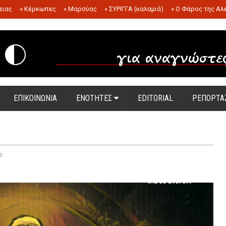
ειας
»
Κέρκωπες
»
Μαρσύας
»
ΣΥΡΙΓΓΑ (καλαμιά)
»
Ο Φάρος της Αλ
.
ΕΠΙΚΟΙΝΩΝΙΑ
ΕΝΟΤΗΤΕΣ
EDITORIAL
ΡΕΠΟΡΤΑ
s