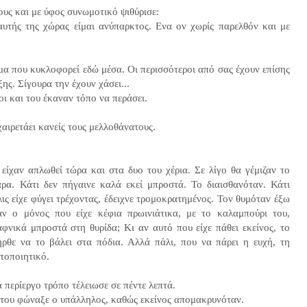
τους και με ύφος συνωμοτικό ψιθύρισε:
 αυτής της χώρας είμαι ανύπαρκτος. Ενα ον χωρίς παρελθόν και με
σμα που κυκλοφορεί εδώ μέσα. Οι περισσότεροι από σας έχουν επίσης
ης. Σίγουρα την έχουν χάσει...
οι και του έκαναν τόπο να περάσει.
χαιρετάει κανείς τους μελλοθάνατους.
είχαν απλωθεί τώρα και στα δυο του χέρια. Σε λίγο θα γέμιζαν το
ρα. Κάτι δεν πήγαινε καλά εκεί μπροστά. Το διαισθανόταν. Κάτι
ς είχε φύγει τρέχοντας, έδειχνε τρομοκρατημένος. Τον θυμόταν έξω
αν ο μόνος που είχε κέφια πρωινιάτικα, με το καλαμπούρι του,
αφνικά μπροστά στη θυρίδα; Κι αν αυτό που είχε πάθει εκείνος, το
ήρθε να το βάλει στα πόδια. Αλλά πάλι, που να πάρει η ευχή, τη
στοποιητικό.
ά περίεργο τρόπο τέλειωσε σε πέντε λεπτά.
ά, του φώναξε ο υπάλληλος, καθώς εκείνος απομακρυνόταν.