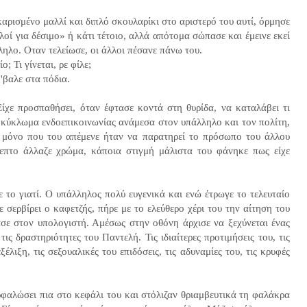
ακαρισμένο μαλλί και διπλό σκουλαρίκι στο αριστερό του αυτί, όρμησε
ελοί για δέσιμο» ή κάτι τέτοιο, αλλά απότομα σώπασε και έμεινε εκεί
ληλο. Οταν τελείωσε, οι άλλοι πέσανε πάνω του.
ο; Τι γίνεται, ρε φίλε;
 'βαλε στα πόδια.
Είχε προσπαθήσει, όταν έφτασε κοντά στη θυρίδα, να καταλάβει τι
ό κύκλωμα ενδοεπικοινωνίας ανάμεσα στον υπάλληλο και τον πολίτη,
ο μόνο που του απέμενε ήταν να παρατηρεί το πρόσωπο του άλλου
λεπτο άλλαζε χρώμα, κάποια στιγμή μάλιστα του φάνηκε πως είχε
ε το γιατί. Ο υπάλληλος πολύ ευγενικά και ενώ έτρωγε το τελευταίο
 σερβίρει ο καφετζής, πήρε με το ελεύθερο χέρι του την αίτηση του
ασε στον υπολογιστή. Αμέσως στην οθόνη άρχισε να ξεχύνεται ένας
ις δραστηριότητες του Παντελή. Τις ιδιαίτερες προτιμήσεις του, τις
έλιξη, τις σεξουαλικές του επιδόσεις, τις αδυναμίες του, τις κρυφές
φαλώσει πια στο κεφάλι του και στόλιζαν θριαμβευτικά τη φαλάκρα