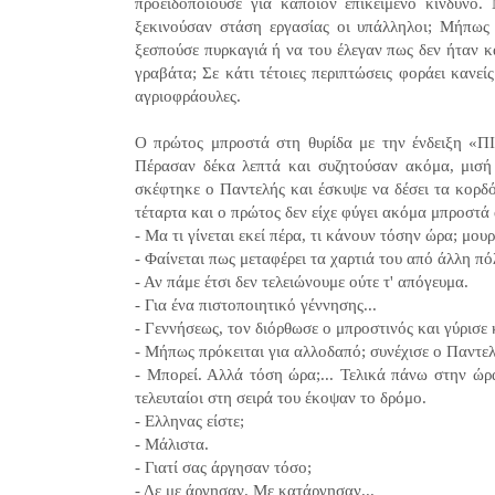
προειδοποιούσε για κάποιον επικείμενο κίνδυνο.
ξεκινούσαν στάση εργασίας οι υπάλληλοι; Μήπως
ξεσπούσε πυρκαγιά ή να του έλεγαν πως δεν ήταν κ
γραβάτα; Σε κάτι τέτοιες περιπτώσεις φοράει κανεί
αγριοφράουλες.
Ο πρώτος μπροστά στη θυρίδα με την ένδειξη 
Πέρασαν δέκα λεπτά και συζητούσαν ακόμα, μισή
σκέφτηκε ο Παντελής και έσκυψε να δέσει τα κορδό
τέταρτα και ο πρώτος δεν είχε φύγει ακόμα μπροστά
- Μα τι γίνεται εκεί πέρα, τι κάνουν τόσην ώρα; μο
- Φαίνεται πως μεταφέρει τα χαρτιά του από άλλη πόλ
- Αν πάμε έτσι δεν τελειώνουμε ούτε τ' απόγευμα.
- Για ένα πιστοποιητικό γέννησης...
- Γεννήσεως, τον διόρθωσε ο μπροστινός και γύρισε 
- Μήπως πρόκειται για αλλοδαπό; συνέχισε ο Παντε
- Μπορεί. Αλλά τόση ώρα;... Τελικά πάνω στην ώρα
τελευταίοι στη σειρά του έκοψαν το δρόμο.
- Ελληνας είστε;
- Μάλιστα.
- Γιατί σας άργησαν τόσο;
- Δε με άργησαν. Με κατάργησαν...