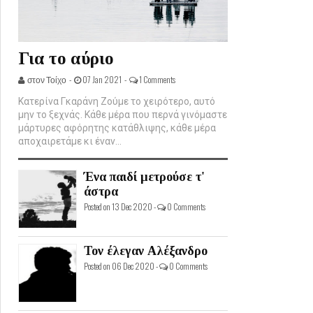
Για το αύριο
στον Τοίχο -
07 Jan 2021 -
1 Comments
Κατερίνα Γκαράνη Ζούμε το χειρότερο, αυτό
μην το ξεχνάς. Κάθε μέρα που περνά γινόμαστε
μάρτυρες αφόρητης κατάθλιψης, κάθε μέρα
αποχαιρετάμε κι έναν...
Ένα παιδί μετρούσε τ'
άστρα
Posted on 13 Dec 2020 -
0 Comments
Τον έλεγαν Αλέξανδρο
Posted on 06 Dec 2020 -
0 Comments