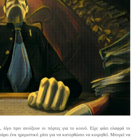
 λίγο πριν ανοίξουν οι πόρτες για το κοινό. Είχε φάει ελαφρά το
πάρει ένα ηρεμιστικό χάπι για να κατορθώσει να κοιμηθεί. Μπορεί να