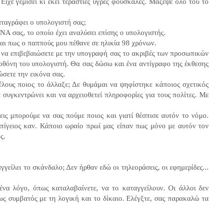
Είχε γεμίσει κι εκεί τεράστιες υγρές φουσκάλες. Μάζεψε όλο του το
καταγράφει ο υπολογιστή σας;
DNA σας, το οποίο έχει αναλύσει επίσης ο υπολογιστής.
 και πως ο παππούς μου πέθανε σε ηλικία 98 χρόνων.
 να επιβεβαιώσετε με την υπογραφή σας το ακριβές των προσωπικών
οθόνη του υπολογιστή. Θα σας δώσω και ένα αντίγραφο της έκθεσης
ώσετε την εικόνα σας.
έλους ποιος το άλλαξε; Δε θυμάμαι να ψηφίστηκε κάποιος σχετικός
 συγκεντρώνει και να αρχειοθετεί πληροφορίες για τους πολίτες. Με
μεις μπορούμε να σας πούμε ποιος και γιατί θέσπισε αυτόν το νόμο.
επίγειος καν. Κάποιο ωραίο πρωί μας είπαν πως μόνο με αυτόν τον
ως.
γγείλει το σκάνδαλο; Δεν ήρθαν εδώ οι τηλεοράσεις, οι εφημερίδες...
να λόγο, όπως καταλαβαίνετε, να το καταγγείλουν. Οι άλλοι δεν
ως συμβατός με τη λογική και το δίκαιο. Ελέγξτε, σας παρακαλώ τα