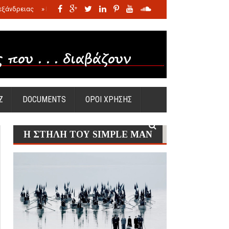
εξάνδρειας
»
Η σφαγή των νηπίων της Σάντας
»
Πώς προέκυψε η Ωραία
Ζ
DOCUMENTS
ΟΡΟΙ ΧΡΗΣΗΣ
Η ΣΤΗΛΗ ΤΟΥ SIMPLE MAN