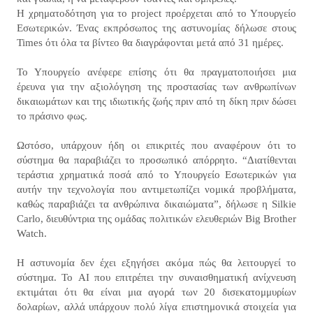
Η χρηματοδότηση για το project προέρχεται από το Υπουργείο
Εσωτερικών. Ένας εκπρόσωπος της αστυνομίας δήλωσε στους
Times ότι όλα τα βίντεο θα διαγράφονται μετά από 31 ημέρες.
Το Υπουργείο ανέφερε επίσης ότι θα πραγματοποιήσει μια
έρευνα για την αξιολόγηση της προστασίας των ανθρωπίνων
δικαιωμάτων και της ιδιωτικής ζωής πριν από τη δίκη πριν δώσει
το πράσινο φως.
Ωστόσο, υπάρχουν ήδη οι επικριτές που αναφέρουν ότι το
σύστημα θα παραβιάζει το προσωπικό απόρρητο. “Διατίθενται
τεράστια χρηματικά ποσά από το Υπουργείο Εσωτερικών για
αυτήν την τεχνολογία που αντιμετωπίζει νομικά προβλήματα,
καθώς παραβιάζει τα ανθρώπινα δικαιώματα”, δήλωσε η Silkie
Carlo, διευθύντρια της ομάδας πολιτικών ελευθεριών Big Brother
Watch.
Η αστυνομία δεν έχει εξηγήσει ακόμα πώς θα λειτουργεί το
σύστημα. Το AI που επιτρέπει την συναισθηματική ανίχνευση
εκτιμάται ότι θα είναι μια αγορά των 20 δισεκατομμυρίων
δολαρίων, αλλά υπάρχουν πολύ λίγα επιστημονικά στοιχεία για