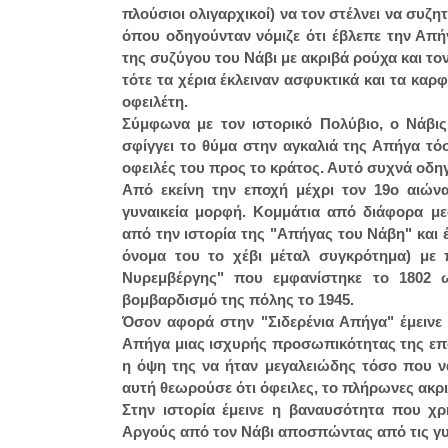
πλούσιοι ολιγαρχικοί) να τον στέλνει να συζη
όπου οδηγούνταν νόμιζε ότι έβλεπε την Απή
της συζύγου του Νάβι με ακριβά ρούχα και τον
τότε τα χέρια έκλειναν ασφυκτικά και τα κα
οφειλέτη.
Σύμφωνα με τον ιστορικό Πολύβιο, ο Νάβις
σφίγγει το θύμα στην αγκαλιά της Απήγα τόσ
οφειλές του προς το κράτος. Αυτό συχνά οδη
Από εκείνη την εποχή μέχρι τον 19ο αιών
γυναικεία μορφή. Κομμάτια από διάφορα μ
από την ιστορία της "Απήγας του Νάβη" και έ
όνομα του το χέβι μέταλ συγκρότημα) με 
Νυρεμβέργης" που εμφανίστηκε το 1802 
βομβαρδισμό της πόλης το 1945.
Όσον αφορά στην "Σιδερένια Απήγα" έμεινε 
Απήγα μιας ισχυρής προσωπικότητας της επο
η όψη της να ήταν μεγαλειώδης τόσο που ν
αυτή θεωρούσε ότι όφειλες, το πλήρωνες ακρ
Στην ιστορία έμεινε η βαναυσότητα που χρ
Αργούς από τον Νάβι αποσπώντας από τις γυ