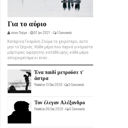
Για το αύριο
στον Τοίχο -
07 Jan 2021 -
1 Comments
Κατερίνα Γκαράνη Ζούμε το χειρότερο, αυτό
μην το ξεχνάς. Κάθε μέρα που περνά γινόμαστε
μάρτυρες αφόρητης κατάθλιψης, κάθε μέρα
αποχαιρετάμε κι έναν...
Ένα παιδί μετρούσε τ'
άστρα
Posted on 13 Dec 2020 -
0 Comments
Τον έλεγαν Αλέξανδρο
Posted on 06 Dec 2020 -
0 Comments