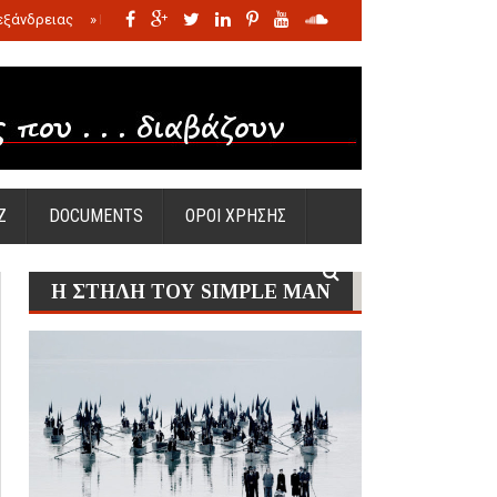
εξάνδρειας
»
Η σφαγή των νηπίων της Σάντας
»
Πώς προέκυψε η Ωραία
Ζ
DOCUMENTS
ΟΡΟΙ ΧΡΗΣΗΣ
Η ΣΤΗΛΗ ΤΟΥ SIMPLE MAN