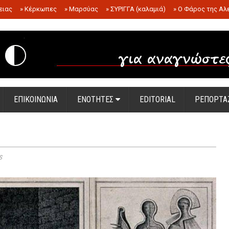
ειας
»
Κέρκωπες
»
Μαρσύας
»
ΣΥΡΙΓΓΑ (καλαμιά)
»
Ο Φάρος της Αλ
.
ΕΠΙΚΟΙΝΩΝΙΑ
ΕΝΟΤΗΤΕΣ
EDITORIAL
ΡΕΠΟΡΤΑ
s