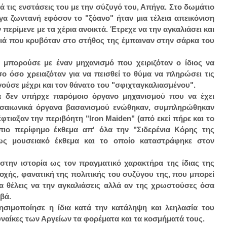
τά τις ενστάσεις του με την σύζυγό του, Απήγα. Στο δωμάτιο
γα ζωντανή εφόσον το "ξόανο" ήταν μια τέλεια απεικόνιση
 περίμενε με τα χέρια ανοικτά. Έτρεχε να την αγκαλιάσει και
ρφιά που κρυβόταν στο στήθος της έμπαιναν στην σάρκα του
 μπορούσε με έναν μηχανισμό που χειριζόταν ο ίδιος να
ο όσο χρειαζόταν για να πεισθεί το θύμα να πληρώσει τις
γούσε μέχρι και τον θάνατο του "σφιχταγκαλιασμένου".
α δεν υπήρχε παρόμοιο όργανο μηχανισμού που να έχει
εσαιωνικά όργανα βασανισμού ενώθηκαν, συμπληρώθηκαν
φτιαξαν την περιβόητη "Iron Maiden" (από εκεί πήρε και το
πιο περίφημο έκθεμα απ' όλα την "Σιδερένια Κόρης της
ως μουσειακό έκθεμα και το οποίο καταστράφηκε στον
στην ιστορία ως τον πραγματικό χαρακτήρα της ίδιας της
χής, φανατική της πολιτικής του συζύγου της, που μπορεί
α θέλεις να την αγκαλιάσεις αλλά αν της χρωστούσες όσα
ιβά.
ησιμοποίησε η ίδια κατά την κατάληψη και λεηλασία του
ναίκες των Αργείων τα φορέματα και τα κοσμήματά τους.