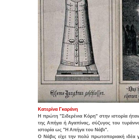
Κατερίνα Γκαράνη
Η πρώτη "Σιδερένια Κόρη" στην ιστορία ήτα
της Απήγα ή Αγαπίνας, σύζυγος του τυράννου
ιστορία ως "Η Απήγα του Νάβι".
Ο Νάβις είχε την πολύ πρωτοποριακή ιδέα γ