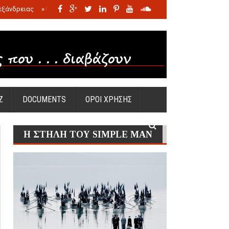
εξάνδρειας
»
Η σφαγή των νηπίων της Σάντας
»
Πώς προέκυψε η Ωραία
Ζ
DOCUMENTS
ΟΡΟΙ ΧΡΗΣΗΣ
Η ΣΤΗΛΗ ΤΟΥ SIMPLE MAN