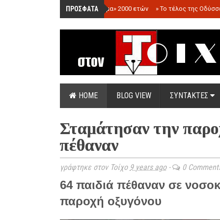
ΠΡΟΣΦΑΤΑ
»
«Ολόγραμμα» 2000 ετών
»
Το τέλος της Οδύσσ
HOME
BLOG VIEW
ΣΥΝΤΑΚΤΕΣ
Σταμάτησαν την παροχ
πέθαναν
γράφτηκε στον Τοίχο
9 years ago
-
0 Comment
64 παιδιά πέθαναν σε νοσοκ
παροχή οξυγόνου