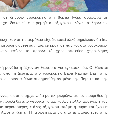
ς σε δημόσιο νοσοκομείο στη βόρεια Ινδία, σύμφωνα με
 είχε διακοπεί η προμήθεια οξυγόνου λόγω απλήρωτων
έχτηκαν ότι η προμήθεια είχε διακοπεί αλλά σημείωσαν ότι δεν
νημέρωσης ανέφεραν πως επικράτησε πανικός στο νοσοκομείο,
ουν καθώς το προσωπικό χρησιμοποιούσε χειροκίνητες
κή μονάδα ή δέχονταν θεραπεία για εγκεφαλίτιδα. Οι θάνατοι
ν από τη Δευτέρα, στο νοσοκομείο Baba Raghav Das, στην
, οι τριάντα θάνατοι σημειώθηκαν μόνο την Πέμπτη και την
αγνώρισε ότι υπήρχε «ζήτημα πληρωμών» με τον προμηθευτή,
ν προκληθεί από «φυσικά» αίτια, καθώς πολλοί ασθενείς είχαν
ε περισσότερες φιάλες οξυγόνου απόψε ή αύριο και έχουμε
ήλωσε ο Kumar. Η περιοχή είναι μία από τις φτωχότερες στην