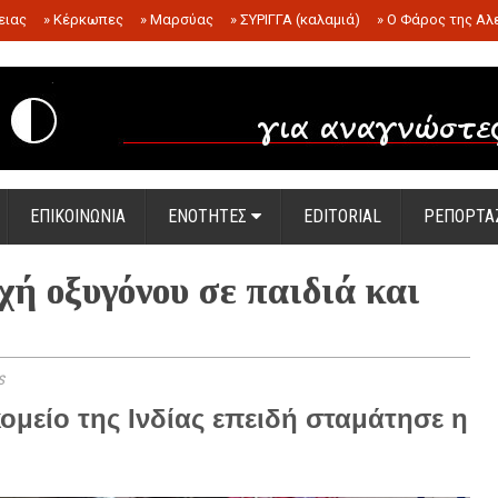
ειας
»
Κέρκωπες
»
Μαρσύας
»
ΣΥΡΙΓΓΑ (καλαμιά)
»
Ο Φάρος της Αλ
.
ΕΠΙΚΟΙΝΩΝΙΑ
ΕΝΟΤΗΤΕΣ
EDITORIAL
ΡΕΠΟΡΤΑ
ή οξυγόνου σε παιδιά και
s
ομείο της Ινδίας επειδή σταμάτησε η