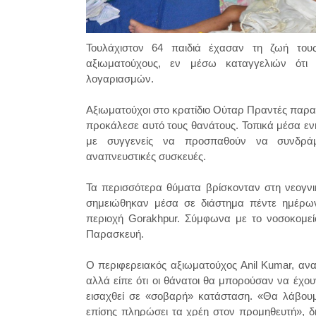
Τουλάχιστον 64 παιδιά έχασαν τη ζωή του
αξιωματούχους, εν μέσω καταγγελιών ότι
λογαριασμών.
Αξιωματούχοι στο κρατίδιο Ούταρ Πραντές παραδ
προκάλεσε αυτό τους θανάτους. Τοπικά μέσα ε
με συγγενείς να προσπαθούν να συνδράμ
αναπνευστικές συσκευές.
Τα περισσότερα θύματα βρίσκονταν στη νεογνι
σημειώθηκαν μέσα σε διάστημα πέντε ημέρω
περιοχή Gorakhpur. Σύμφωνα με το νοσοκομείο
Παρασκευή.
Ο περιφερειακός αξιωματούχος Anil Kumar, αν
αλλά είπε ότι οι θάνατοι θα μπορούσαν να έχου
εισαχθεί σε «σοβαρή» κατάσταση. «Θα λάβουμ
επίσης πληρώσει τα χρέη στον προμηθευτή», δ