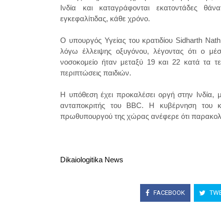
Ινδία και καταγράφονται εκατοντάδες θάν
εγκεφαλίτιδας, κάθε χρόνο.
Ο υπουργός Υγείας του κρατιδίου Sidharth Nat
λόγω έλλειψης οξυγόνου, λέγοντας ότι ο μέ
νοσοκομείο ήταν μεταξύ 19 και 22 κατά τα τε
περιπτώσεις παιδιών.
Η υπόθεση έχει προκαλέσει οργή στην Ινδία, 
ανταποκριτής του BBC. Η κυβέρνηση του κρ
πρωθυπουργού της χώρας ανέφερε ότι παρακολ
Dikaiologitika News
FACEBOOK
TWE