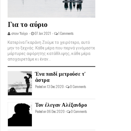
Για το αύριο
στον Τοίχο -
07 Jan 2021 -
1 Comments
Κατερίνα Γκαράνη Ζούμε το χειρότερο, αυτό
μην το ξεχνάς. Κάθε μέρα που περνά γινόμαστε
μάρτυρες αφόρητης κατάθλιψης, κάθε μέρα
αποχαιρετάμε κι έναν...
Ένα παιδί μετρούσε τ'
άστρα
Posted on 13 Dec 2020 -
0 Comments
Τον έλεγαν Αλέξανδρο
Posted on 06 Dec 2020 -
0 Comments