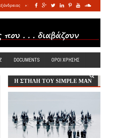
εξάνδρειας
»
Η σφαγή των νηπίων της Σάντας
»
Πώς προέκυψε η Ωραία
Ζ
DOCUMENTS
ΟΡΟΙ ΧΡΗΣΗΣ
Η ΣΤΗΛΗ ΤΟΥ SIMPLE MAN