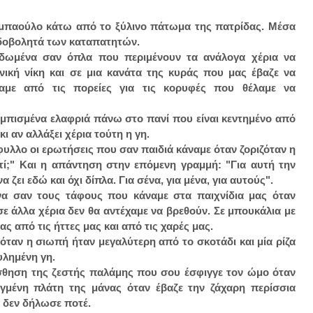
 μπαούλο κάτω από το ξύλινο πάτωμα της πατρίδας. Μέσα
οδοβολητά των καταπατητών.
λαδωμένα σαν όπλα που περιμένουν τα ανάλογα χέρια να
νική νίκη και σε μια κανάτα της κυράς που μας έβαζε να
αμε από τις πορείες για τις κορυφές που θέλαμε να
υμπισμένα ελαφριά πάνω στο πανί που είναι κεντημένο από
κι αν αλλάξει χέρια τούτη η γη.
υλλο οι ερωτήσεις που σαν παιδιά κάναμε όταν ζοριζόταν η
ατί;" Και η απάντηση στην επόμενη γραμμή: "Για αυτή την
 ζει εδώ και όχι δίπλα. Για σένα, για μένα, για αυτούς".
α σαν τους τάφους που κάναμε στα παιχνίδια μας όταν
ε άλλα χέρια δεν θα αντέχαμε να βρεθούν. Σε μπουκάλια με
ς από τις ήττες μας και από τις χαρές μας.
όταν η σιωπή ήταν μεγαλύτερη από το σκοτάδι και μία ρίζα
υλημένη γη.
ίσθηση της ζεστής παλάμης που σου έσφιγγε τον ώμο όταν
ιγμένη πλάτη της μάνας όταν έβαζε την ζάχαρη περίσσια
υ δεν δήλωσε ποτέ.