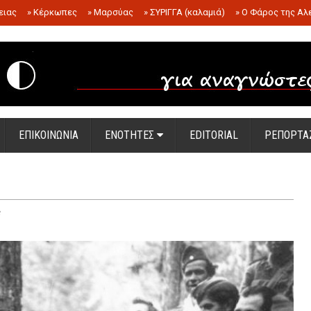
ειας
»
Κέρκωπες
»
Μαρσύας
»
ΣΥΡΙΓΓΑ (καλαμιά)
»
Ο Φάρος της Αλ
.
ΕΠΙΚΟΙΝΩΝΙΑ
ΕΝΟΤΗΤΕΣ
EDITORIAL
ΡΕΠΟΡΤΑ