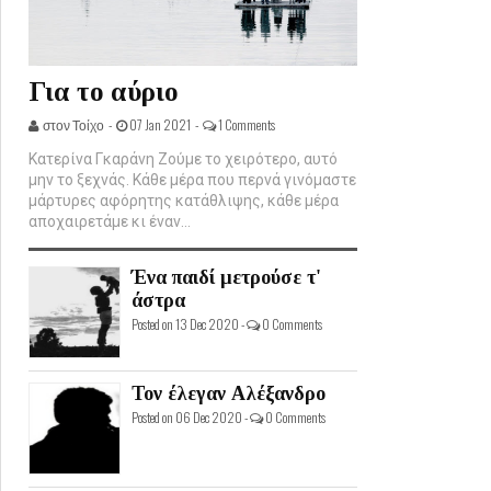
Για το αύριο
στον Τοίχο -
07 Jan 2021 -
1 Comments
Κατερίνα Γκαράνη Ζούμε το χειρότερο, αυτό
μην το ξεχνάς. Κάθε μέρα που περνά γινόμαστε
μάρτυρες αφόρητης κατάθλιψης, κάθε μέρα
αποχαιρετάμε κι έναν...
Ένα παιδί μετρούσε τ'
άστρα
Posted on 13 Dec 2020 -
0 Comments
Τον έλεγαν Αλέξανδρο
Posted on 06 Dec 2020 -
0 Comments