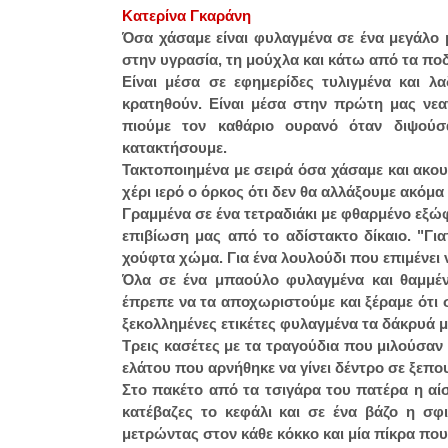
Κ
ατερίνα Γκαράνη
Όσα χάσαμε είναι φυλαγμένα σε ένα μεγάλο
στην υγρασία, τη μούχλα και κάτω από τα π
Είναι μέσα σε εφημερίδες τυλιγμένα και 
κρατηθούν. Είναι μέσα στην πρώτη μας νεα
πιούμε τον καθάριο ουρανό όταν διψούσ
κατακτήσουμε.
Τακτοποιημένα με σειρά όσα χάσαμε και ακο
χέρι ιερό ο όρκος ότι δεν θα αλλάξουμε ακόμα 
Γραμμένα σε ένα τετραδιάκι με φθαρμένο εξώφ
επιβίωση μας από το αδίστακτο δίκαιο. "Γι
χούφτα χώμα. Για ένα λουλούδι που επιμένει να
Όλα σε ένα μπαούλο φυλαγμένα και θαμμέν
έπρεπε να τα αποχωριστούμε και ξέραμε ότι σ
ξεκολλημένες ετικέτες φυλαγμένα τα δάκρυά μα
Τρεις κασέτες με τα τραγούδια που μιλούσαν 
ελάτου που αρνήθηκε να γίνει δέντρο σε ξεπο
Στο πακέτο από τα τσιγάρα του πατέρα η α
κατέβαζες το κεφάλι και σε ένα βάζο η σφ
μετρώντας στον κάθε κόκκο και μία πίκρα πο