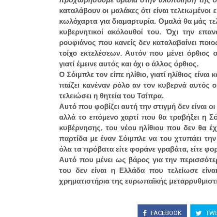
καταλάβουν οι μαλάκες ότι είναι τελειωμένοι 
κωλόχαρτα για διαμαρτυρία. Ομαλά θα μάς τελ
κυβερνητικοί ακόλουθοί του. Όχι την επ
ρουφιάνος που κανείς δεν καταλαβαίνει ποι
τοίχο εκτελέσεων. Αυτόν που μένει όρθιος
γιατί έμεινε αυτός και όχι ο άλλος όρθιος.
Ο Σόιμπλε τον είπε ηλίθιο, γιατί ηλίθιος είνα
παίζει κανέναν ρόλο αν τον κυβερνά αυτός ο
τελειώσει η θητεία του Τσίπρα.
Αυτό που φοβίζει αυτή την στιγμή δεν είναι 
αλλά το επόμενο χαρτί που θα τραβήξει η Σ
κυβέρνησης, του νέου ηλίθιου που δεν θα έ
παρτίδα με έναν Σόιμπλε να του χτυπάει τ
όλα τα πρόβατα είτε φοράνε γραβάτα, είτε φ
Αυτό που μένει ως βάρος για την περισσότ
του δεν είναι η Ελλάδα που τελείωσε είνα
χρηματιστήρια της ευρωπαϊκής μεταρρυθμιστι
FACEBOOK
TWE