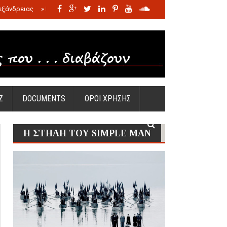
εξάνδρειας
»
Η σφαγή των νηπίων της Σάντας
»
Πώς προέκυψε η Ωραία
Ζ
DOCUMENTS
ΟΡΟΙ ΧΡΗΣΗΣ
Η ΣΤΗΛΗ ΤΟΥ SIMPLE MAN