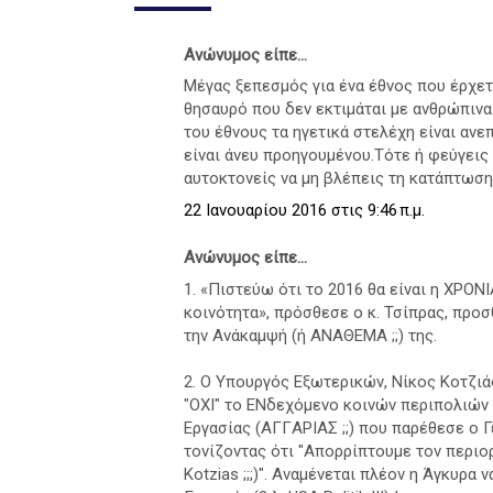
Ανώνυμος είπε...
Μέγας ξεπεσμός για ένα έθνος που έρχετα
θησαυρό που δεν εκτιμάται με ανθρώπινα
του έθνους τα ηγετικά στελέχη είναι ανε
είναι άνευ προηγουμένου.Τότε ή φεύγεις 
αυτοκτονείς να μη βλέπεις τη κατάπτωση
22 Ιανουαρίου 2016 στις 9:46 π.μ.
Ανώνυμος είπε...
1. «Πιστεύω ότι το 2016 θα είναι η XPON
κοινότητα», πρόσθεσε ο κ. Τσίπρας, προσ
την Aνάκαμψή (ή ANAΘEMA ;;) της.
2. Ο Yπουργός Εξωτερικών, Νίκος Κοτζι
"ΟΧΙ" το ENδεχόμενο κοινών περιπολιών
Eργασίας (AΓΓAPIAΣ ;;) που παρέθεσε ο 
τονίζοντας ότι "Aπορρίπτουμε τον περιορι
Kotzias ;;;)". Αναμένεται πλέον η Άγκυρα