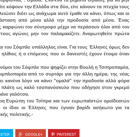
είτε κόψουν την Ελλάδα στα δύο, είτε κάνουν τα πτυχία τους
ειώσει διότι ως ανάχωμα αυτό έμαθε να κάνει, όπως και οι
ανάσταση από μέσα αλλά την προδοσία από μέσα. Ένας
ος καρφώνει τον σύντροφο μέχρι να περάσουν όλοι από τον
 στους αγώνες μην τον παλαμακίζετε. Αναρωτηθείτε πρώτα
ι και του Σόιμπλε υπάλληλος είναι. Για τους Έλληνες όμως δεν
 ηλίθιος ή ο επόμενος που οι δανειστές έχουν έτοιμο όταν
οι νόμοι του Σόιμπλε που ψηφίζει στην Βουλή η Τσιπροπαρέα,
όιμπλοπαρέα από το συρτάρι για την άλλη ημέρα, της νέας
χει κανένα λόγο να κάνει "ομαλά" την προδοσία αλλά φόρα
ην πλάτη ως καλό τσοπανόσκυλο που οδήγησε στον γκρεμό
οράνε γαλότσα.
ερη Ευρώπη του Τσίπρα και των ευρωπαϊστών ομοϊδεατών
ι οι ίδιοι οι Έλληνες που έγιναν βαρίδι ασήκωτο για τα
κής πολιτικής.-
ETER
GOOGLE+
PINTEREST