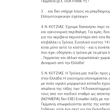
Γερμανία (β.λ. USA Politik !!!) !
3. ... και δεν υπήρχε λόγος να μπερδέψ
Eλληνοτουρκικών σχέσεων»
4. Ν. ΚΟΤΖΙΑΣ: Έχουμε δαπανήσει περί τα
και υγειονομική περίθαλψη. Για εμάς, δύ
για την ακρίβεια περισσότερα από όσα 
επιβάλλει η Τρόϊκα. Συνολικό κοστος 14 
είναι μόνο αυτό το κόστος - και η συνέπ
που έχει οδηγήσει η τρόικα με τα μέτρα λ
...Γερμανίας και άλλων ευρωπαϊκών χωρώ
Δυναμικό από την Ελλάδα!
5. Ν. ΚΟΤΖΙΑΣ: Η Τρόϊκα μας πιέζει προς
στην Ελλάδα. Η οικονομία υπονομεύεται α
με πολύ υψηλό μορφωτικό επίπεδο έχουν
απώλεια της τάξης των 14 δισεκατομμυρί
τους από τον παιδικό σταθμό ως απόκτησ
(NOYMEPA) δεν EXEI Eιπωθεί λέξη με την
Γερμανία, επωφελούνται αυτής της κατάσ
ξοδέψει ούτε ένα σεντ για την Eκπαίδευσ