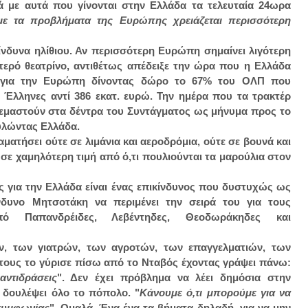
τά με αυτά που γίνονται στην Ελλάδα τα τελευταία 24ωρα
με τα προβλήματα της Ευρώπης χρειάζεται περισσότερη
νδυνα ηλίθιου. Αν περισσότερη Ευρώπη σημαίνει λιγότερη
στερό θεατρίνο, αντιθέτως απέδειξε την ώρα που η Ελλάδα
ερη για την Ευρώπη δίνοντας δώρο το 67% του ΟΛΠ που
 Έλληνες αντί 386 εκατ. ευρώ. Την ημέρα που τα τρακτέρ
κρεμαστούν στα δέντρα του Συντάγματος ως μήνυμα προς το
υλώντας Ελλάδα.
αματήσει ούτε σε λιμάνια και αεροδρόμια, ούτε σε βουνά και
σε χαμηλότερη τιμή από ό,τι πουλιούνται τα μαρούλια στον
ος για την Ελλάδα είναι ένας επικίνδυνος που δυστυχώς ως
νδυνο Μητσοτάκη να περιμένει την σειρά του για τους
πό Παπανδρέιδες, Λεβέντηδες, Θεοδωράκηδες και
, των γιατρών, των αγροτών, των επαγγελματιών, των
 τους το γύρισε πίσω από το Νταβός έχοντας γράψει πάνω:
ντιδράσεις
". Δεν έχει πρόβλημα να λέει δημόσια στην
δουλέψει όλο το πόπολο. "
Κάνουμε ό,τι μπορούμε για να
συμφωνίας
". Ομαλά. Ένα-ένα τα βήματα δηλαδή, για να μην