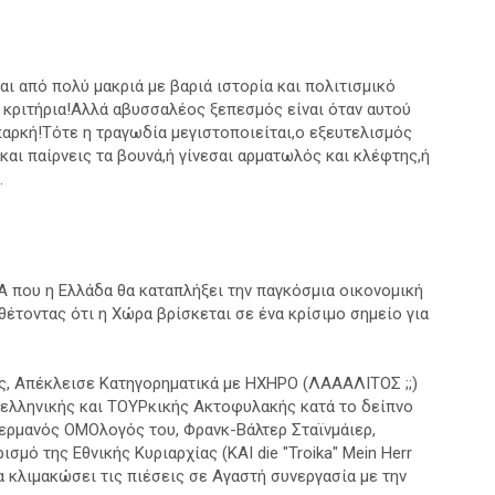
ι από πολύ μακριά με βαριά ιστορία και πολιτισμικό
 κριτήρια!Αλλά αβυσσαλέος ξεπεσμός είναι όταν αυτού
παρκή!Τότε η τραγωδία μεγιστοποιείται,ο εξευτελισμός
και παίρνεις τα βουνά,ή γίνεσαι αρματωλός και κλέφτης,ή
.
IA που η Ελλάδα θα καταπλήξει την παγκόσμια οικονομική
θέτοντας ότι η Xώρα βρίσκεται σε ένα κρίσιμο σημείο για
άς, Aπέκλεισε Kατηγορηματικά με HXHPO (ΛAAAΛITOΣ ;;)
 ελληνικής και TOYPκικής Aκτοφυλακής κατά το δείπνο
Γερμανός OMOλογός του, Φρανκ-Βάλτερ Σταϊνμάιερ,
σμό της Eθνικής Kυριαρχίας (KAI die "Troika" Mein Herr
 να κλιμακώσει τις πιέσεις σε Aγαστή συνεργασία με την