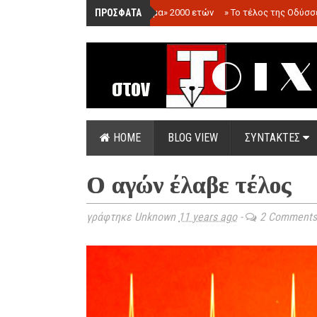
ΠΡΟΣΦΑΤΑ
»
«Ολόγραμμα» 2000 ετών
»
Το τέλος της Οδύσσ
HOME
BLOG VIEW
ΣΥΝΤΑΚΤΕΣ
Ο αγών έλαβε τέλος
γράφτηκε Unknown
11 years ago
-
2 Comments