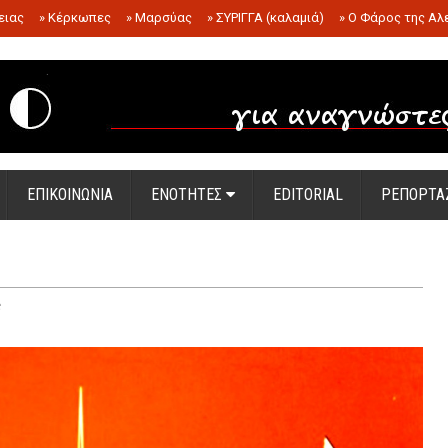
ειας
»
Κέρκωπες
»
Μαρσύας
»
ΣΥΡΙΓΓΑ (καλαμιά)
»
Ο Φάρος της Αλ
.
ΕΠΙΚΟΙΝΩΝΙΑ
ΕΝΟΤΗΤΕΣ
EDITORIAL
ΡΕΠΟΡΤΑ