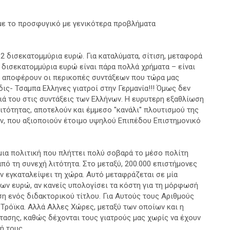
ουμε το προσφυγικό με γενικότερα προβλήματα
 2 δισεκατομμύρια ευρώ. Για καταλύματα, σίτιση, μεταφορά
ο δισεκατομμύρια ευρώ είναι πάρα πολλά χρήματα – είναι
θα αποφέρουν οι περικοπές συντάξεων που τώρα μας
δις- Τσαμπα Ελληνες γιατροί στην Γερμανία!!! Όμως δεν
ειά του στις συντάξεις των Ελλήνων. Η ευρυτερη εξαθλίωση
ιτότητας, αποτελούν και έμμεσο ''κανάλι'' πλουτισμού της
ν, που αξιοποιούν έτοιμο υψηλού Eπιπέδου Eπιστημονικό
 μια πολιτική που πλήττει πολύ σοβαρά το μέσο πολίτη
πό τη συνεχή λιτότητα. Στο μεταξύ, 200.000 επιστήμονες
 εγκαταλείψει τη χώρα. Αυτό μεταφράζεται σε μία
ων ευρώ, αν κανείς υπολογίσει τα κόστη για τη μόρφωσή
η ενός διδακτορικού τίτλου. Για Aυτούς τους Aριθμούς
 Τρόϊκα. Αλλά Aλλες Xώρες, μεταξύ των οποίων και η
τασης, καθώς δέχονται τους γιατρούς μας χωρίς να έχουν
ή τους.