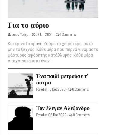
Για το αύριο
στον Τοίχο -
07 Jan 2021 -
1 Comments
Κατερίνα Γκαράνη Ζούμε το χειρότερο, αυτό
μην το ξεχνάς. Κάθε μέρα που περνά γινόμαστε
μάρτυρες αφόρητης κατάθλιψης, κάθε μέρα
αποχαιρετάμε κι έναν...
Ένα παιδί μετρούσε τ'
άστρα
Posted on 13 Dec 2020 -
0 Comments
Τον έλεγαν Αλέξανδρο
Posted on 06 Dec 2020 -
0 Comments