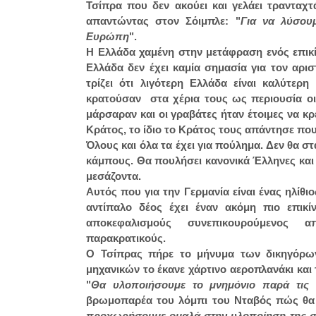
Τσίπρα που δεν ακούει και γελάει τρανταχ
απαντώντας στον Σόιμπλε: "
Για να λύσου
Ευρώπη
".
Η Ελλάδα χαμένη στην μετάφραση ενός επικί
Ελλάδα δεν έχει καμία σημασία για τον αρι
τρίζει ότι λιγότερη Ελλάδα είναι καλύτ
κρατούσαν στα χέρια τους ως περιουσία οι
μάρσαραν και οι γραβάτες ήταν έτοιμες να 
Κράτος, το ίδιο το Κράτος τους απάντησε πο
Όλους και όλα τα έχει για πούλημα. Δεν θα στ
κάμπους. Θα πουλήσει κανονικά Έλληνες και 
μεσάζοντα.
Αυτός που για την Γερμανία είναι ένας ηλίθι
αντίπαλο δέος έχει έναν ακόμη πιο επικί
αποκεφαλισμούς συνεπικουρούμενος α
παρακρατικούς.
Ο Τσίπρας πήρε το μήνυμα των δικηγόρων
μηχανικών το έκανε χάρτινο αεροπλανάκι και
"
Θα υλοποιήσουμε το μνημόνιο παρά τις α
βρωμοπαρέα του λόμπι του Νταβός πώς θα 
προχωρήσουμε ομαλά στην υλοποίηση της 