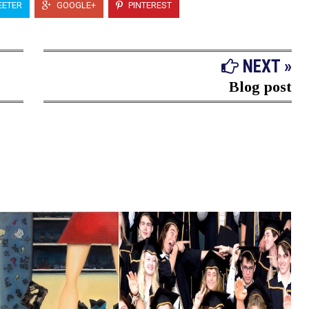
ETER
GOOGLE+
PINTEREST
NEXT »
Blog post