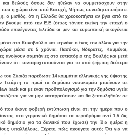
ς και δειλούς όσους δεν ήθελαν να συμμετάσχουν στην
10 που η χώρα είναι υπό Κατοχή; Μήπως συνειδητοποιήσατε
η, ο μισθός, ότι η Ελλάδα θα χρεοκοπήσει αν βγει από το
αν βγούμε από την Ε.Ε (όπως τόνισε εκείνη την εποχή ο
άδα επιλέγοντας Ελπίδα οι μεν και ευρωπαϊκή οικογένεια
 μέσα στο Κυνοβούλιο και κερνάνε ο ένας τον άλλον για την
χώρα μέσα σε 5 χρόνια. Πασόκοι, Νδκρατες, Καμμένοι,
ες ανοίγουν σαμπάνιες στο εστιατόριο της Βουλής και μετά
άνουν ότι κονταροχτυπιούνται για το υπό ψήφιση δεύτερο
ω του Σύριζα παρέδωσε 14 κομμάτια ελληνικής γης ύψιστης
ην Τετάρτη το πρωί τα δημόσια νοσοκομεία μπαίνουν σε
aw back και με έναν προϋπολογισμό για την δημόσια υγεία
ρειάζεται για να μην καταρρεύσουν και θα ξεπουληθούν σε
υτό που έκανε φοβερή εντύπωση είναι ότι την ημέρα που ο
οντας στο γερμανικό δημόσιο τα αεροδρόμια αντί 1,5 δις
ικό δημόσιο για τα δανεικά που έχωσε) την ίδια ημέρα η
ους υπαλλήλους. Ξέρετε, πώς ακούγετε αυτό; Ότι για να