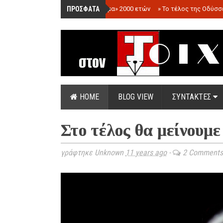
ΠΡΟΣΦΑΤΑ
»
«Ολόγραμμα» 2000 ετών
»
Το τέλος της Οδύσσ
HOME
BLOG VIEW
ΣΥΝΤΑΚΤΕΣ
Στο τέλος θα μείνουμε
γράφτηκε Unknown
11 years ago
-
2 Comments