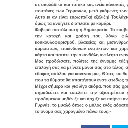
σε σκυλάδικα και τοπικά καφενεία κάνοντάς 
πουτάνες των Γερμανών, μετά γκόμενες των
Αυτό κι αν είναι ευρωπαϊκή εξέλιξη! Τουλάχι
όμως τα ανοίγετε διάπλατα με καμάρι.
Φοβερό πιστόλι αυτή η Δημοκρατία. Το κουβ
την κατοχή και χρήση του, λόγω φιλοτο
κουκουλοφορισμού, βλακείας και μισανθρω
άρρωστων, επικίνδυνων ενστίκτων και χα
κάρτα και πατάτε την σκανδάλη ανελέητα εναν
Μάς προδώσατε, πολίτες της έννομης τάξη
επιλογή σας να μείνετε μόνοι σας στο τέλος
έδαφος ασύλου για κανέναν μας. Θύτες και θύ
που τα θύματα θα απαιτήσουν ενστικτωδώς τ
Μέχρι σήμερα και για λίγο ακόμα, που σάς χρ
σημαδεύετε και εκτελείτε την αξιοπρέπεια
προδομένου μηδένιζε και άρχιζε να παίρνει 
Γυρνάει το μυαλό όπως ο μύλος ενός αόρατο
το όνομά σας χαραγμένο πάνω τους.-