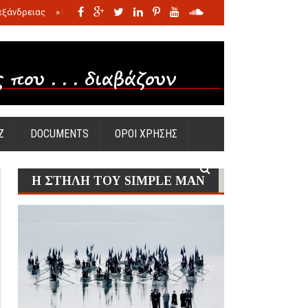
εξάνδρειας
»
Η σφαγή των νηπίων της Σάντας
»
Πώς προέκυψε η Ωραία
Ζ
DOCUMENTS
ΟΡΟΙ ΧΡΗΣΗΣ
Η ΣΤΗΛΗ ΤΟΥ SIMPLE MAN