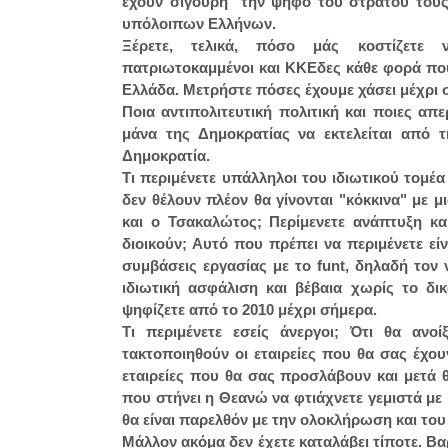
έχουν σίγουρη την ψήφο του στρατού τους
υπόλοιπων Ελλήνων.
Ξέρετε, τελικά, πόσο μάς κοστίζετε νοι
πατριωτοκαμμένοι και ΚΚΕδες κάθε φορά που 
Ελλάδα. Μετρήστε πόσες έχουμε χάσει μέχρι
Ποια αντιπολιτευτική πολιτική και ποιες α
μάνα της Δημοκρατίας να εκτελείται από 
Δημοκρατία.
Τι περιμένετε υπάλληλοι του ιδιωτικού τομέα
δεν θέλουν πλέον θα γίνονται "κόκκινα" με 
και ο Τσακαλώτος; Περίμενετε ανάπτυξη κα
διοικούν; Αυτό που πρέπει να περιμένετε εί
συμβάσεις εργασίας με το funt, δηλαδή τον
ιδιωτική ασφάλιση και βέβαια χωρίς το δι
ψηφίζετε από το 2010 μέχρι σήμερα.
Τι περιμένετε εσείς άνεργοι; Ότι θα ανοί
τακτοποιηθούν οι εταιρείες που θα σας έχο
εταιρείες που θα σας προσλάβουν και μετά 
που στήνει η Θεανώ να φτιάχνετε γεμιστά με 
θα είναι παρελθόν με την ολοκλήρωση και το
Μάλλον ακόμα δεν έχετε καταλάβει τίποτε.