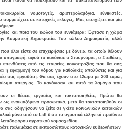
 είναι ικανοί να πουλήσουν και τα συκωτοπνεύμονα των
κοκυραίοι, νομοταγείς, αριστερολαμόγια, εθνικιστές,
συμμετέχετε σε κατοχικές εκλογές; Μας στοιχίζετε και μία
 σήμερα.
περγίες και ποια του κώλου του εννιάμερα; Έφτασε η χώρα
την Κομματική Δημοκρατία. Του κώλου Δημοκρατία, αλλά
 που όλοι είστε σε επιχειρήσεις με δάνεια, τα οποία θέλουν
μια υπογραφή, αφού το κανόνισε ο Στουρνάρας, ο Σταθάκης
ι επενδύσεις από τις εταιρείες κοινοπραξίας που θα σας
ναι η εφαρμογή του νόμου για καθολικές απολύσεις και για
 νέο σας εργοδότη. Θα σας έχουν στο 12ωρο με 300 ευρώ,
καίωμα απεργίας. Το κανόνισαν και αυτό τα λαμόγια που
ξουν οι θέσεις εργασίας και τακτοποιηθείτε; Πρώτα θα
υν ως ενοικιαζόμενο προσωπικό, μετά θα τακτοποιηθούν οι
θα σας οδηγήσουν να ζείτε σε γκέτο κοινωνικών κατοικιών
υλικά μόνο από το Lidl διότι τα αγροτικά ελληνικά προϊόντα
υ λεπιδοφόρου αγροτικού νομοσχεδίου.
 Βαράτε παλαμάκια σε εκπροσώπους κατοχικών κυβερνήσεων