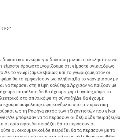
ΙΣΕΣ".-
διακριτικό πνεύμα-για διάκριση μιλάει η εκκλησία-είναι
ι είμαστε άρρωστοι,νομίζουμε ότι είμαστε υγιείς,όμως
νο.Δε το γνωρίζαμε;Βεβαίως και το γνωρίζαμε,όταν οι
 ψέμα θα το εμφανίσουν ως αλήθεια,θα το γαρνιρίσουν με
αι να περάσει στη πέψη καλύτερα.Άρχισαν να παίζουν με
 έχουμε πετρέλαιο,δε θα έχουμε χαρτί υγείας,κόψε το
εκτρικό στο σπίτι,κόψε τη σύνταξη!Δε θα έχουμε
α έχουμε ασφάλεια,κόψε κονδύλια από την αμυντική
ούρκοι ως τη Ραφήνα,εκτός των τζιχαντιστών που είναι
ες!Δε μπόρεσαν να τα περάσουν οι δεξιοί,δε πειράζει,θα
ε οι αριστεροί,δε πειράζει θα τα περάσουν οι
ούτε οι οικουμενικοί,δε πειράζει θα τα περάσουν με το
μείγμα εκρηκτικό μέσα στα τείχη με αλλόθρησκους!Μην