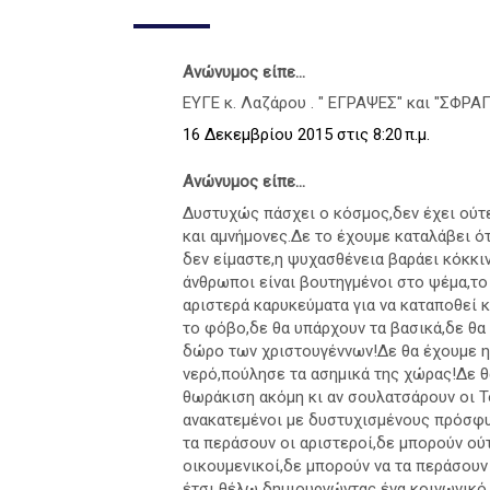
Ανώνυμος είπε...
ΕΥΓΕ κ. Λαζάρου . " ΕΓΡΑΨΕΣ" και "ΣΦΡΑΓ
16 Δεκεμβρίου 2015 στις 8:20 π.μ.
Ανώνυμος είπε...
Δυστυχώς πάσχει ο κόσμος,δεν έχει ούτε 
και αμνήμονες.Δε το έχουμε καταλάβει ότ
δεν είμαστε,η ψυχασθένεια βαράει κόκκι
άνθρωποι είναι βουτηγμένοι στο ψέμα,το
αριστερά καρυκεύματα για να καταποθεί κ
το φόβο,δε θα υπάρχουν τα βασικά,δε θα
δώρο των χριστουγέννων!Δε θα έχουμε ηλ
νερό,πούλησε τα ασημικά της χώρας!Δε θ
θωράκιση ακόμη κι αν σουλατσάρουν οι Τ
ανακατεμένοι με δυστυχισμένους πρόσφυγ
τα περάσουν οι αριστεροί,δε μπορούν ούτ
οικουμενικοί,δε μπορούν να τα περάσουν 
έτσι θέλω δημιουργώντας ένα κοινωνικό 