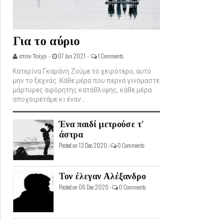
Για το αύριο
στον Τοίχο -
07 Jan 2021 -
1 Comments
Κατερίνα Γκαράνη Ζούμε το χειρότερο, αυτό
μην το ξεχνάς. Κάθε μέρα που περνά γινόμαστε
μάρτυρες αφόρητης κατάθλιψης, κάθε μέρα
αποχαιρετάμε κι έναν...
Ένα παιδί μετρούσε τ'
άστρα
Posted on 13 Dec 2020 -
0 Comments
Τον έλεγαν Αλέξανδρο
Posted on 06 Dec 2020 -
0 Comments