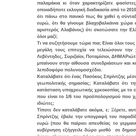
παλαμάκια κι όταν χαρακτηρίζατε φασίστε
οποιαδήποτε εκλογική διαδικασία από το 20
ότι πάνω στο πανικό πως θα χαθεί η σύνταξ
ευρώ, ότι θα γίνουμε βλαχοβαλκάνια χώρα 
αριστερός Αλαβάνος) ότι σκοτώσατε την Ελλ
όλοι μαζί;
Τι να συζητήσουμε τώρα πια; Είναι όλοι τους
μεγάλη τους επιτυχία να τελειώσουν την 
Λεβέντηδες, Συριζαίοι, Ποταμίσιοι, ΔΗΜΑΡιώτ
μπαίνουν στην αίθουσα συνεδριάσεων και κ
λεπιδοφόρο πολυνομοσχέδιο.
Καταλάβατε ότι ένας Πασόκος Σπρίντζης μέσ
γεωπολιτικής σημασίας; Καταλάβατε ότι τ
κατάσταση υποχρεωτικής χρεοκοπίας με το cl
που είναι το 1/6 του προϋπολογισμού που χ
ιδιώτες;
Τίποτε δεν καταλάβατε ακόμα, ε; Ξέρετε, α
Σπρίντζης έβαλε την υπογραφή του παραδίδ
ευρώ (που θα παίρνει απευθείας το γερμαν
κυβέρνηση εξήγγειλε δώρο μισθό σε δημοσί