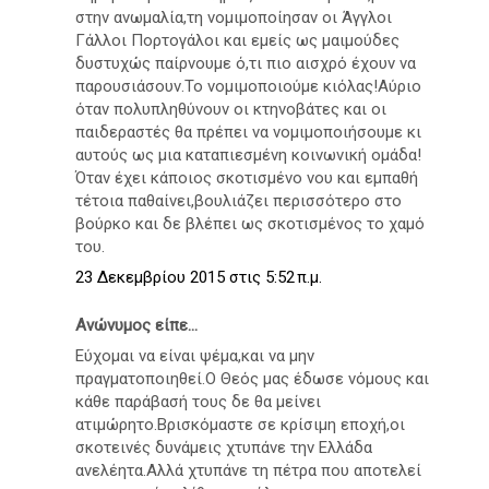
στην ανωμαλία,τη νομιμοποίησαν οι Άγγλοι
Γάλλοι Πορτογάλοι και εμείς ως μαιμούδες
δυστυχώς παίρνουμε ό,τι πιο αισχρό έχουν να
παρουσιάσουν.Το νομιμοποιούμε κιόλας!Αύριο
όταν πολυπληθύνουν οι κτηνοβάτες και οι
παιδεραστές θα πρέπει να νομιμοποιήσουμε κι
αυτούς ως μια καταπιεσμένη κοινωνική ομάδα!
Όταν έχει κάποιος σκοτισμένο νου και εμπαθή
τέτοια παθαίνει,βουλιάζει περισσότερο στο
βούρκο και δε βλέπει ως σκοτισμένος το χαμό
του.
23 Δεκεμβρίου 2015 στις 5:52 π.μ.
Ανώνυμος είπε...
Εύχομαι να είναι ψέμα,και να μην
πραγματοποιηθεί.Ο Θεός μας έδωσε νόμους και
κάθε παράβασή τους δε θα μείνει
ατιμώρητο.Βρισκόμαστε σε κρίσιμη εποχή,οι
σκοτεινές δυνάμεις χτυπάνε την Ελλάδα
ανελέητα.Αλλά χτυπάνε τη πέτρα που αποτελεί