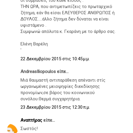
οι συμβάσεις του κάθε είδους .
ΤΗΝ ΩΡΑ, που αντιμετωπίζεις το πρωταρχικό
ζήτημα, εάν θα είσαι ΕΛΕΥΘΕΡΟΣ ΑΝΘΡΩΠΟΣ ή
ΔΟΥΛΟΣ.....άλλο ζήτημα δεν δύναται να είναι
υφιστάμενο .
Συμφωνώ απόλυτα κ. Γκαράνη με το άρθρο σας.
Ελένη Βαρέλη
'
22 Δεκεμβρίου 2015 στις 10:45 μ.μ.
AndreasIliopoulos είπε...
Μιά θαυμαστή αντιπαράθεση απέναντι στίς
ωργανωμένες μειοψηφίες διεκδίκησης
προνομίων,σε βάρος του κοινωνικού
συνόλου.Θερμά συγχαρητήρια.
23 Δεκεμβρίου 2015 στις 12:30 π.μ.
Αναπτήρας
είπε...
Σωστός!