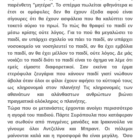
παρένθετη "μητέρα". Το σπέρμα πωλείται φθηνότερα κι
έτσι οι ομόφυλες δεν θα έχουν έξοδα αφού είναι
σίγουρες ότι θα έχουν ασφάλεια που θα καλύπτει τον
τοκετό αύριο το πρωί. Το πώς θα θραφεί το παιδί εν
μέσω κρίσης ούτε λόγος. Για το πού θα μεγαλώσει το
παιδί, αν υπάρχει σχολείο να πάει το παιδί, αν υπάρχει
νοσοκομείο να νοσηλευτεί το παιδί, αν θα έχει εμβόλια
το παιδί, αν θα έχει μέλλον το παιδί, ούτε λόγος. Δε μάς
νοιάζει το παιδί διότι το παιδί είναι το όχημα να λέμε ότι
εμείς είμαστε διαφορετικοί. Σαν εκείνα τα έρμα
ετερόφυλα ζευγάρια που κάνουν παιδί γιατί νιώθουν
άβολα όταν όλοι οι φίλοι έχουν αφήσει το κύτταρό τους
ως κληρονομιά στον πλανήτη! Τις κληρονομιές των
αθανάτων και αλάνθαστων ανθρώπων βιώνει
πραγματικά ολόκληρος ο πλανήτης.
Τώρα που οι μετανάστες έρχονται ανοίγει περισσότερο
η αγορά του παιδιού. Πάρτε Συρόπουλα που κατάφεραν
να σωθούν από πνιγμένες μανάδες και Ιρακινούλα να
γίνουμε όλοι Αντζελίνα και Μπραντ. Οι πόλεμοι
μαίνονται καλά και η προσφορά θα είναι μεγάλη. Όσο