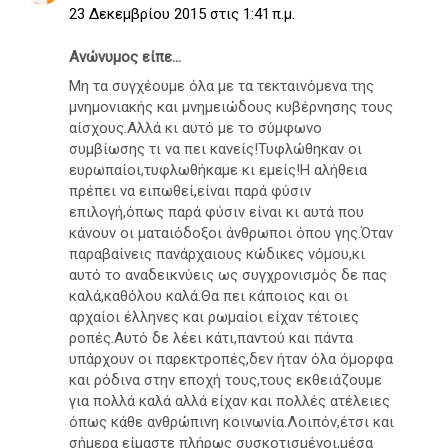
23 Δεκεμβρίου 2015 στις 1:41 π.μ.
Ανώνυμος είπε...
Μη τα συγχέουμε όλα με τα τεκταινόμενα της
μνημονιακής και μνημειώδους κυβέρνησης τους
αίσχους.Αλλά κι αυτό με το σύμφωνο
συμβίωσης τι να πει κανείς!Τυφλώθηκαν οι
ευρωπαίοι,τυφλωθήκαμε κι εμείς!Η αλήθεια
πρέπει να ειπωθεί,είναι παρά φύσιν
επιλογή,όπως παρά φύσιν είναι κι αυτά που
κάνουν οι ματαιόδοξοι άνθρωποι όπου γης.Όταν
παραβαίνεις πανάρχαιους κώδικες νόμου,κι
αυτό το αναδεικνύεις ως συγχρονισμός δε πας
καλά,καθόλου καλά.Θα πει κάποιος και οι
αρχαίοι έλληνες και ρωμαίοι είχαν τέτοιες
ροπές.Αυτό δε λέει κάτι,παντού και πάντα
υπάρχουν οι παρεκτροπές,δεν ήταν όλα όμορφα
και ρόδινα στην εποχή τους,τους εκθειάζουμε
για πολλά καλά αλλά είχαν και πολλές ατέλειες
όπως κάθε ανθρώπινη κοινωνία.Λοιπόν,έτσι και
σήμερα είμαστε πλήρως συσκοτισμένοι,μέσα