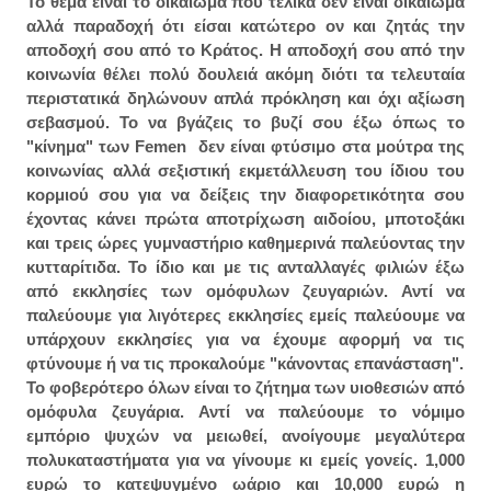
Το θέμα είναι το δικαίωμα που τελικά δεν είναι δικαίωμα
αλλά παραδοχή ότι είσαι κατώτερο ον και ζητάς την
αποδοχή σου από το Κράτος. Η αποδοχή σου από την
κοινωνία θέλει πολύ δουλειά ακόμη διότι τα τελευταία
περιστατικά δηλώνουν απλά πρόκληση και όχι αξίωση
σεβασμού. Το να βγάζεις το βυζί σου έξω όπως το
"κίνημα" των Femen δεν είναι φτύσιμο στα μούτρα της
κοινωνίας αλλά σεξιστική
εκμετάλλευση
του ίδιου του
κορμιού σου για να δείξεις την διαφορετικότητα σου
έχοντας κάνει πρώτα αποτρίχωση αιδοίου, μποτοξάκι
και τρεις ώρες γυμναστήριο καθημερινά παλεύοντας την
κυτταρίτιδα. Το ίδιο και με τις ανταλλαγές φιλιών έξω
από εκκλησίες των ομόφυλων ζευγαριών. Αντί να
παλεύουμε για λιγότερες εκκλησίες εμείς παλεύουμε να
υπάρχουν εκκλησίες για να έχουμε αφορμή να τις
φτύνουμε ή να τις προκαλούμε "κάνοντας επανάσταση".
Το φοβερότερο όλων είναι το ζήτημα των υιοθεσιών από
ομόφυλα ζευγάρια. Αντί να παλεύουμε το νόμιμο
εμπόριο ψυχών να μειωθεί, ανοίγουμε μεγαλύτερα
πολυκαταστήματα για να γίνουμε κι εμείς γονείς. 1,000
ευρώ το κατεψυγμένο ωάριο και 10,000 ευρώ η