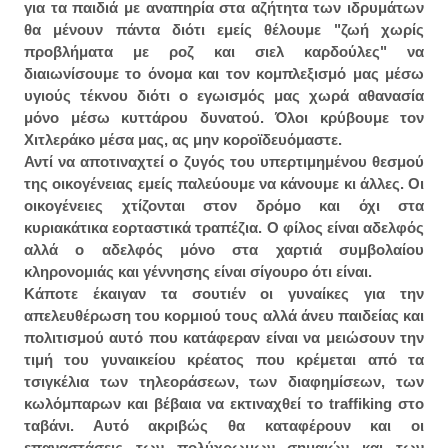
για τα παιδιά με αναπηρία στα αζήτητα των ιδρυμάτων
θα μένουν πάντα διότι εμείς θέλουμε "ζωή χωρίς
προβλήματα με ροζ και σιελ καρδούλες" να
διαιωνίσουμε το όνομα και τον κομπλεξισμό μας μέσω
υγιούς τέκνου διότι ο εγωισμός μας χωρά αθανασία
μόνο μέσω κυττάρου δυνατού. Όλοι κρύβουμε τον
Χιτλεράκο μέσα μας, ας μην κοροϊδευόμαστε.
Αντί να αποτιναχτεί ο ζυγός του υπερτιμημένου θεσμού
της οικογένειας εμείς παλεύουμε να κάνουμε κι άλλες. Οι
οικογένειες χτίζονται στον δρόμο και όχι στα
κυριακάτικα εορταστικά τραπέζια. Ο φίλος είναι αδελφός
αλλά ο αδελφός μόνο στα χαρτιά συμβολαίου
κληρονομιάς και γέννησης είναι σίγουρο ότι είναι.
Κάποτε έκαιγαν τα σουτιέν οι γυναίκες για την
απελευθέρωση του κορμιού τους αλλά άνευ παιδείας και
πολιτισμού αυτό που κατάφεραν είναι να μειώσουν την
τιμή του γυναικείου κρέατος που κρέμεται από τα
τσιγκέλια των τηλεοράσεων, των διαφημίσεων, των
κωλόμπαρων και βέβαια να εκτιναχθεί το traffiking στο
ταβάνι. Αυτό ακριβώς θα καταφέρουν και οι
επαναστάσεις των πολύχρωμων σημαιών και των