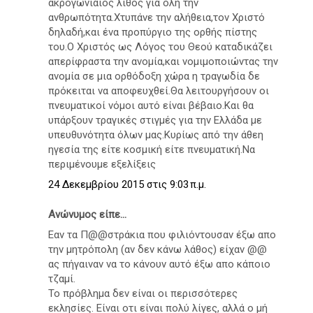
ακρογωνιαίος λίθος για όλη την
ανθρωπότητα.Χτυπάνε την αλήθεια,τον Χριστό
δηλαδή,και ένα προπύργιο της ορθής πίστης
του.Ο Χριστός ως Λόγος του Θεού καταδικάζει
απερίφραστα την ανομία,και νομιμοποιώντας την
ανομία σε μια ορθόδοξη χώρα η τραγωδία δε
πρόκειται να αποφευχθεί.Θα λειτουργήσουν οι
πνευματικοί νόμοι αυτό είναι βέβαιο.Και θα
υπάρξουν τραγικές στιγμές για την Ελλάδα με
υπευθυνότητα όλων μας.Κυρίως από την άθεη
ηγεσία της είτε κοσμική είτε πνευματική.Να
περιμένουμε εξελίξεις
24 Δεκεμβρίου 2015 στις 9:03 π.μ.
Ανώνυμος είπε...
Εαν τα Π@@στράκια που φιλιόντουσαν έξω απο
την μητρόπολη (αν δεν κάνω λάθος) είχαν @@
ας πήγαιναν να το κάνουν αυτό έξω απο κάποιο
τζαμί.
Το πρόβλημα δεν είναι οι περισσότερες
εκλησίες. Είναι οτι είναι πολύ λίγες, αλλά ο μή