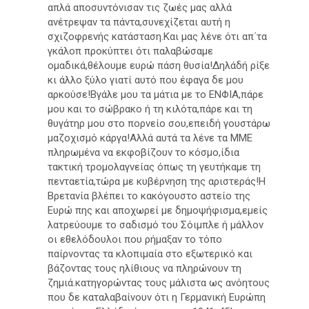
απλά αποσυντόνισαν τις ζωές μας αλλά
ανέτρεψαν τα πάντα,συνεχίζεται αυτή η
σχιζοφρενής κατάσταση.Και μας λένε ότι απ΄τα
γκάλοπ προκύπτει ότι παλαβώσαμε
ομαδικά,θέλουμε ευρώ πάση θυσία!Δηλάδή ρίξε
κι άλλο ξύλο γιατί αυτό που έφαγα δε μου
αρκούσε!Βγάλε μου τα μάτια με το ΕΝΦΙΑ,πάρε
μου και το σώβρακο ή τη κιλότα,πάρε και τη
θυγάτηρ μου στο πορνείο σου,επειδή γουστάρω
μαζοχισμό κάργα!Αλλά αυτά τα λένε τα ΜΜΕ
πληρωμένα να εκφοβίζουν το κόσμο,ίδια
τακτική τρομολαγνείας όπως τη γευτήκαμε τη
πενταετία,τώρα με κυβέρνηση της αριστεράς!Η
Βρετανία βλέπει το κακόγουστο αστείο της
Ευρώ πης και αποχωρεί με δημοψήφισμα,εμείς
λατρεύουμε το σαδισμό του Σόιμπλε ή μάλλον
οι εθελόδουλοι που ρήμαξαν το τόπο
παίρνοντας τα κλοπιμαία στο εξωτερικό και
βάζοντας τους ηλίθιους να πληρώνουν τη
ζημιά.κατηγορώντας τους μάλιστα ως ανόητους
που δε καταλαβαίνουν ότι η Γερμανική Ευρώπη