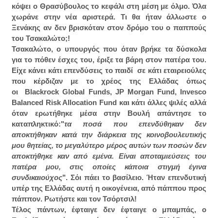
κόψει ο Θρασύβουλος το κεφάλι στη μέση με όλμο. Όλα
χωράνε στην νέα αριστερά. Τι θα ήταν άλλωστε ο
Ξενάκης αν δεν βρισκόταν στον δρόμο του ο παππούς
του Τσακαλώτο;!
Τσακαλώτο, ο υπουργός που όταν βρήκε τα δύσκολα
για το πόθεν έσχες του, έριξε τα βάρη στον πατέρα του.
Είχε κάνει κάτι επενδύσεις το παιδί σε κάτι εταιρειούλες
που κέρδιζαν με το χρέος της Ελλάδας όπως
οι
Blackrock Global Funds, JP Morgan Fund, Invesco
Balanced Risk Allocation Fund και κάτι άλλες ψιλές αλλά
όταν ερωτήθηκε μέσα στην Βουλή απάντησε το
καταπληκτικό:"
τα ποσά που επενδύθηκαν δεν
αποκτήθηκαν κατά την διάρκεια της κοινοβουλευτικής
μου θητείας, το μεγαλύτερο μέρος αυτών των ποσών δεν
αποκτήθηκε καν από εμένα. Είναι αποταμιεύσεις του
πατέρα μου, στις οποίες κάποια στιγμή έγινα
συνδικαιούχος
". Σόι πάει το βασίλειο. Ήταν επενδυτική
υπέρ της Ελλάδας αυτή η οικογένεια, από πάππου προς
πάππον. Ρωτήστε και τον Τσόρτσιλ!
Τέλος πάντων, έφταιγε δεν έφταιγε ο μπαμπάς, ο