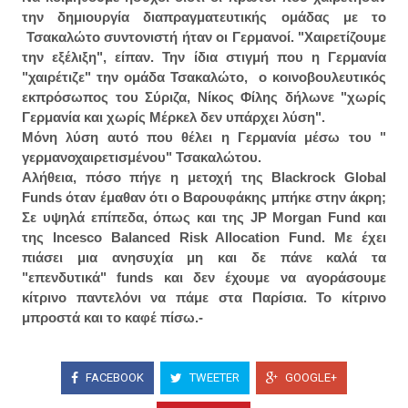
την δημιουργία διαπραγματευτικής ομάδας με το
Τσακαλώτο συντονιστή ήταν οι Γερμανοί. "Χαιρετίζουμε
την εξέλιξη", είπαν. Την ίδια στιγμή που η Γερμανία
"χαιρέτιζε" την ομάδα Τσακαλώτο, ο κοινοβουλευτικός
εκπρόσωπος του Σύριζα, Νίκος Φίλης δήλωνε "χωρίς
Γερμανία και χωρίς Μέρκελ δεν υπάρχει λύση".
Μόνη λύση αυτό που θέλει η Γερμανία μέσω του "
γερμανοχαιρετισμένου" Τσακαλώτου.
Αλήθεια, πόσο πήγε η μετοχή της Blackrock Global
Funds όταν έμαθαν ότι ο Βαρουφάκης μπήκε στην άκρη;
Σε υψηλά επίπεδα, όπως και της JP Morgan Fund και
της Incesco Balanced Risk Allocation Fund. Με έχει
πιάσει μια ανησυχία μη και δε πάνε καλά τα
"επενδυτικά" funds και δεν έχουμε να αγοράσουμε
κίτρινο παντελόνι να πάμε στα Παρίσια. Το κίτρινο
μπροστά και το καφέ πίσω.-
FACEBOOK
TWEETER
GOOGLE+