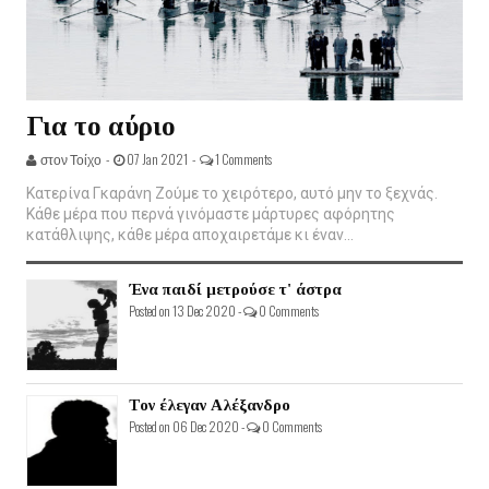
Για το αύριο
στον Τοίχο -
07 Jan 2021 -
1 Comments
Κατερίνα Γκαράνη Ζούμε το χειρότερο, αυτό μην το ξεχνάς.
Κάθε μέρα που περνά γινόμαστε μάρτυρες αφόρητης
κατάθλιψης, κάθε μέρα αποχαιρετάμε κι έναν...
Ένα παιδί μετρούσε τ' άστρα
Posted on 13 Dec 2020 -
0 Comments
Τον έλεγαν Αλέξανδρο
Posted on 06 Dec 2020 -
0 Comments