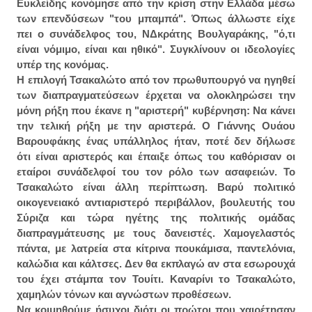
Ευκλείδης κονόμησε από την κρίση στην Ελλάδα μέσω
των επενδύσεων "του μπαμπά". Όπως άλλωστε είχε
πει ο συνάδελφος του, ΝΔκράτης Βουλγαράκης, "ό,τι
είναι νόμιμο, είναι και ηθικό". Συγκλίνουν οι ιδεολογίες
υπέρ της κονόμας.
Η επιλογή Τσακαλώτο από τον πρωθυπουργό να ηγηθεί
των διαπραγματεύσεων έρχεται να ολοκληρώσει την
μόνη ρήξη που έκανε η "αριστερή" κυβέρνηση: Να κάνει
την τελική ρήξη με την αριστερά. Ο Γιάννης Ουάου
Βαρουφάκης ένας υπάλληλος ήταν, ποτέ δεν δήλωσε
ότι είναι αριστερός και έπαιξε όπως του καθόρισαν οι
εταίροι συνάδελφοί του τον ρόλο των ασαφειών. Το
Τσακαλώτο είναι άλλη περίπτωση. Βαρύ πολιτικό
οικογενειακό αντιαριστερό περιβάλλον, βουλευτής του
Σύριζα και τώρα ηγέτης της πολιτικής ομάδας
διαπραγμάτευσης με τους δανειστές. Χαμογελαστός
πάντα, με λατρεία στα κίτρινα πουκάμισα, παντελόνια,
καλώδια και κάλτσες. Δεν θα εκπλαγώ αν στα εσωρουχά
του έχει στάμπα τον Τουίτι. Καναρίνι το Τσακαλώτο,
χαμηλών τόνων και αγνώστων προθέσεων.
Να κοιμηθούμε ήσυχοι διότι οι πρώτοι που χαιρέτησαν