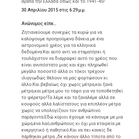
αγαπά την Ελλάδα όπως και το 1941-45!
30 Απριλίου 2015 στις 6:29 μ.μ.
Ανώνυμος είπε...
Ζητιανεύουμε συνεχώς τα ευρώ για να
καλύψουμε προηγούμενα δάνεια με ένα
αστρονομικό χρέος για τα ελληνικά
δεδομένα.Και αυτό αντί να σταματήσει ή
τουλάχιστον να διαγραφεί αυτό το χρέος που
είναι ανυπόστατο μιας και έχει πληρωθεί
μεγάλο ποσοστό αλλά οι τόκοι τρέχουν
ιλιγγιωδώς θέλουν να μας φορτώσουν κι
άλλο.Και βεβαίως όχι χωρίς μέτρα,και ξανά
μέτρα,και μέτρα μου το τάφο για να τοποθετηθεί
το φέρετρο!Τα λέμε και τα ξαναλέμε αλλά σε
κουφούς αλλά λαλίστατους για επιπλέον μέτρα
χωρίς να υπολογίζουν τον ανθρώπινο
παράγοντα.Εδώ κύριοι έχουμε να κάνουμε με μια
χώρα,ένα λαό,ανθρώπους κι όχι μια εταιρεία με
ενεργητικό ή παθητικό.Και να πει κανείς δε
πάρθηκαν μέτρα..,δε κάνουν άλλο τίποτα από το