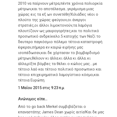
2010 να παίρνουν μέτρα,πέντε χρόνια πολιορκία
μέτρων,και το αποτέλεσμα...γκρέμισμα μιας
χώρας εις τα εξ ων συνετέθη!Χιλιάδες νέοι ο
πλούτο της χώρας φεύγουν,οι άνεργοι
στρατιές,οι άλλοι λιμοκτονούν,τα λαμόγια
πλουτίζουν ως μαυρογορήτες,και το πολιτικό
προσωπικό ανδρείκελο.5 κατοχής των Ναζί το
δευτερο παγκόσμιο πόλεμο τέτοια καταστροφή
έφεραν,σήμερα εν καιρώ ειρήνης μας
ισοπέδωσαν,και δε χόρτασαν το βομβαρδισμό
μέτρων,θέλουν κι άλλα.κι άλλα κι άλλα..κι
άλλα,ρίξτε βόμβες τα θέλει ο κώλος μας....με
τέτοιο λαό και τέτοιο πολιτικό προσωπικο και
τέτοιο επιχειρηματικό λαμογίστικο κόσμο,και
τέτοια Ευρώπη.
1 Μαΐου 2015 στις 9:23 π.μ.
Ανώνυμος είπε...
Από το go back Merkel συμβιβάζεται ο
επαναστάτης James Dean χωρίς αιτία!Και δε μας