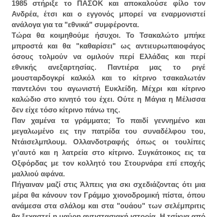
1985 στήριξε το ΠΑΣΟΚ και αποκαλούσε φίλο τον
Ανδρέα, έτσι και ο εγγονός μπορεί να εναρμονιστεί
ανάλογα για τα "εθνικά" συμφέροντα.
Τώρα θα κοιμηθούμε ήσυχοι. Το Τσακαλώτο μπήκε
μπροστά και θα "καθαρίσει" ως αντιευρωπαιοφάγος
όσους τολμούν να ομιλούν περί Ελλάδας και περί
εθνικής ανεξαρτησίας. Παντιέρα μας το ριγέ
μουσταρδογκρί καλκόλ και το κίτρινο τσακαλωτάν
παντελόνι του αγωνιστή Ευκλείδη. Μέχρι και κίτρινο
καλώδιο στο κινητό του έχει. Ούτε η Μάγια η Μέλισσα
δεν είχε τόσο κίτρινο πάνω της.
Παν χαμένα τα γράμματα; Το παιδί γεννημένο και
μεγαλωμένο εις την πατρίδα του συναδέλφου του,
Ντάισελμπλουμ. Ολλανδοτραφής όπως οι τουλίπες
γι'αυτό και η λατρεία στο κίτρινο. Συγκάτοικος εις τα
Οξφόρδας με τον κολλητό του Στουρνάρα επί εποχής
μαλλιού αφάνα.
Πήγαιναν μαζί στις Άλπεις για σκι σχεδιάζοντας ότι μια
μέρα θα κάνουν τον Γράμμο χιονοδρομική πίστα, όπου
ανάμεσα στα σλάλομ και στα "ουάου" των σελέμπριτις
θα ξεχαστεί η μαύρη αντιστασιακή ιστορία. Η τσίκνα από