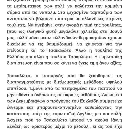
τα μπάρμπεκιου των σαλέ να καλύπτει την καμμένη
σάρκα από τις ναπάλμ. Στα ξεχασμένα ταμπούρια των
ανταρτών να βάλουνε παρτέρια με ολλανδικές κίτρινες
τουλίπες.
Να ανεβαίνει στην αγορά η τιμή της τουλίπας,
(που ως ελληνικό φυτό μεγαλώνει χιλιετίες στα βουνά
μας, αλλά μόνο μέσω ολλανδικών θερμοκηπίων έχουμε
δικαίωμα να τις θαυμάζουμε), να χαίρεται για την
επένδυση και το Τσακαλώτο. Άλλο η τουλίπα της
Ελλάδας και άλλο η τουλίπα Τσακαλώτο. Η ευρωπαϊκή
διαπίστευση είναι που σε κάνει να έχεις τιμή άνευ αξίας.
Τσακαλώτο, ο υπουργός που θα ξεκαθαρίσει τις
διαπραγματεύσεις με διπλωματικές μεθόδους υψηλού
επιπέδου. Έμαθε από τα πεπραγμένα του παππού να
μην φθάνει ο άνθρωπος σε ακραίες μεθόδους. Αν και επί
των Δεκεμβριανών ο πρόγονος του Ευκλείδη συμμετείχε
ένθερμα και μπαρουτοκαπνισμένα καθαρίζοντας την
κατάσταση υπέρ της ευρωπαϊκή Αγγλίας μια και καλή.
Άσχετα που το Τσακαλώτο μπορεί να ακούει Ιάννη
Ξενάκη ως αριστερός μέχρι το μεδούλι, κι ας του είχε