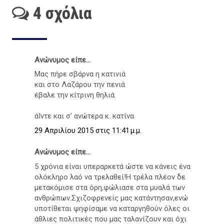
4 σχόλια
Ανώνυμος είπε...
Μας πήρε σβάρνα η κατινιά
και στο Λαζάρου την πενιά
έβαλε την κίτρινη θηλιά.
άΙντε και σ' ανώτερα κ. κατίνα
29 Απριλίου 2015 στις 11:41 μ.μ.
Ανώνυμος είπε...
5 χρόνια είναι υπεραρκετά ώστε να κάνεις ένα
ολόκληρο λαό να τρελαθεί!Η τρέλα πλέον δε
μετακόμισε στα όρη,φώλιασε στα μυαλά των
ανθρώπων.Σχιζοφρενείς μας κατάντησαν,ενώ
υποτίθεται ψηφίσαμε να καταργηθούν όλες οι
άθλιες πολιτικές που μας ταλανίζουν και όχι