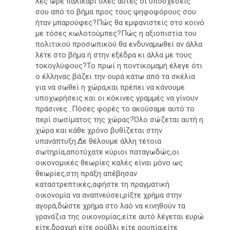
λες ωρέ παλικάρι όλες αυτές οι υποσχέσεις
σου από το βήμα προς τους ψηφοφόρους σου
ήταν μπαρούφες?Πώς θα εμφανιστείς στο κοινό
με τόσες κωλοτούμπες?Πώς η αξιοπιστία του
πολιτικού προσωπικού θα ενδυναμωθεί αν άλλα
λέτε στο βήμα ή στην εξέδρα κι άλλα με τους
τοκογλύφους?Το πρωί η ποντικομαμή έλεγε ότι
ο έλληνας βάζει την ουρά κάτω από τα σκέλια
για να σωθεί η χώρα,και πρέπει να κάνουμε
υποχωρήσεις και οι κόκινες γραμμές να γίνουν
πράσινες...Πόσες φορές το ακούσαμε αυτό το
περί σωσίματος της χώρας?Όλο σώζεται αυτή η
χώρα και κάθε χρόνο βυθίζεται στην
υπανάπτυξη.Δε θέλουμε άλλη τέτοια
σωτηρία,αποτύχατε κύριοι παταγωδώς,οι
οικονομικές θεωρίες καλές είναι μόνο ως
θεωρίες,στη πράξη απέβησαν
καταστρεπτικές,αφήστε τη πραγματική
οικονομία να αναπνεύσει,ρίξτε χρήμα στην
αγορά,δώστε χρήμα στο λαό να κινηθούν τα
γρανάζια της οικονομίας,είτε αυτό λέγεται ευρώ
είτε,δραχμή είτε ρούβλι είτε ρουπία,είτε