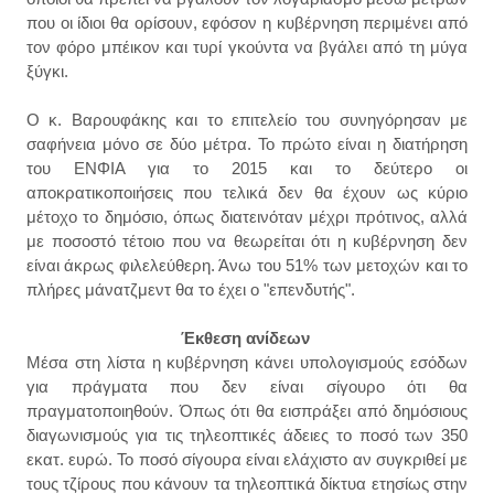
που οι ίδιοι θα ορίσουν, εφόσον η κυβέρνηση περιμένει από
τον φόρο μπέικον και τυρί γκούντα να βγάλει από τη μύγα
ξύγκι.
Ο κ. Βαρουφάκης και το επιτελείο του συνηγόρησαν με
σαφήνεια μόνο σε δύο μέτρα. Το πρώτο είναι η διατήρηση
του ΕΝΦΙΑ για το 2015 και το δεύτερο οι
αποκρατικοποιήσεις που τελικά δεν θα έχουν ως κύριο
μέτοχο το δημόσιο, όπως διατεινόταν μέχρι πρότινος, αλλά
με ποσοστό τέτοιο που να θεωρείται ότι η κυβέρνηση δεν
είναι άκρως φιλελεύθερη. Άνω του 51% των μετοχών και το
πλήρες μάνατζμεντ θα το έχει ο "επενδυτής".
Έκθεση ανίδεων
Μέσα στη λίστα η κυβέρνηση κάνει υπολογισμούς εσόδων
για πράγματα που δεν είναι σίγουρο ότι θα
πραγματοποιηθούν. Όπως ότι θα εισπράξει από δημόσιους
διαγωνισμούς για τις τηλεοπτικές άδειες το ποσό των 350
εκατ. ευρώ. Το ποσό σίγουρα είναι ελάχιστο αν συγκριθεί με
τους τζίρους που κάνουν τα τηλεοπτικά δίκτυα ετησίως στην