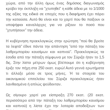
χώρα, από την άλλη όμως ένας δημόσιος διαγωνισμός
κρύβει την έκπληξη να "χτυπηθεί" η κάθε άδεια με το 1/1000
της αξίας της ειδικά σε εποχές που η διαφήμιση έχει πάρει
την κατιούσα. Αυτό θα είναι και το χαρτί που θα παίξουν οι
υποψήφιοι καναλάρχες για να ρίξουν το ποσό που
"χτυπήσουν" την άδεια.
Η κυβέρνηση προεκλογικώς στην ερώτηση "πού θα βρείτε
τα λεφτά" έδινε πάντα την απάντηση "από την πάταξη του
λαθρεμπορίου καυσίμων και καπνού". Προεκλογικώς τα
έσοδα από την πάταξη σύμφωνα με τον Σύριζα ήταν το 1,5
δις. Στην λίστα μέτρων όμως βλέπουμε ότι η κυβέρνηση
έριξε τον πήχη στα 250 εκατ. ευρώ! Αυτό γεννά ερωτήματα
τι άλλαξε μέσα σε τρεις μήνες. Ή τα στοιχεία του
οικονομικού επιτελείου του Σύριζα προεκλογικώς ήταν
λανθασμένα ή απλώς ψεύδονταν.
Ως σίγουρο χαρτί για είσπραξη 270 εκατ. (20 εκατ.
περισσότερο από την πάταξη του λαθρεμπορίου καυσίμου
και καπνού) η λίστα έχει την λοταρία αποδείξεων των