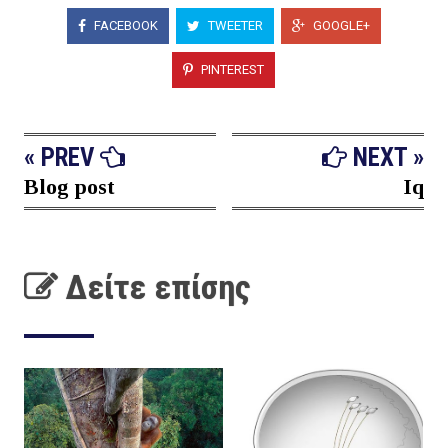
FACEBOOK
TWEETER
GOOGLE+
PINTEREST
« PREV
NEXT »
Blog post
Iq
Δείτε επίσης