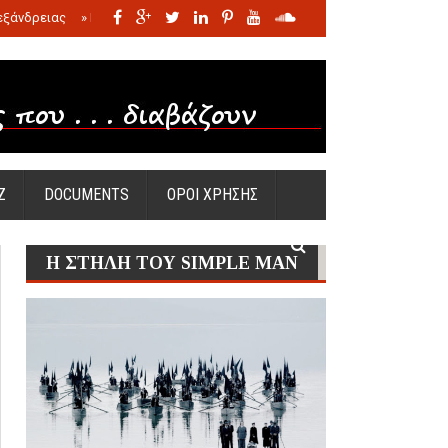
εξάνδρειας
»
Η σφαγή των νηπίων της Σάντας
»
Πώς προέκυψε η Ωραία
Ζ
DOCUMENTS
ΟΡΟΙ ΧΡΗΣΗΣ
Η ΣΤΗΛΗ ΤΟΥ SIMPLE MAN