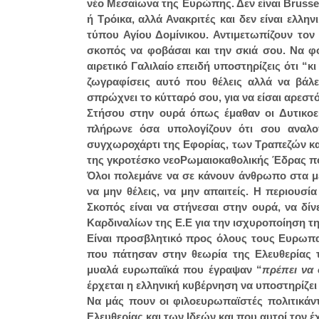
νέο Μεσαίωνα της Ευρώπης. Δεν είναι Brussel
ή Τρόικα, αλλά Ανακριτές και δεν είναι ελλ
τύπου Αγίου Δομίνικου. Αντιμετωπίζουν τον
σκοπός να φοβάσαι και την σκιά σου. Να φ
αιρετικό Γαλιλαίο επειδή υποστηρίζεις ότι “
ζωγραφίσεις αυτό που θέλεις αλλά να βάλ
σπρώχνει το κύτταρό σου, για να είσαι αρεστ
Στήσου στην ουρά όπως έμαθαν οι Δυτικοε
πλήρωνε όσα υπολογίζουν ότι σου αναλο
συγχωροχάρτι της Εφορίας, των Τραπεζών κα
της γκροτέσκο νεοΡωμαιοκαθολικής Έδρας π
Όλοι πολεμάνε να σε κάνουν άνθρωπο στα μέ
να μην θέλεις, να μην απαιτείς. Η περιουσί
Σκοπός είναι να στήνεσαι στην ουρά, να δί
Καρδιναλίων της Ε.Ε για την ισχυροποίηση τ
Είναι προσβλητικό προς όλους τους Ευρωπα
που πάτησαν στην θεωρία της Ελευθερίας 
μυαλά ευρωπαϊκά που έγραψαν “
πρέπει να 
έρχεται η ελληνική κυβέρνηση να υποστηρίζει
Να μάς πουν οι φιλοευρωπαϊστές πολιτικάν
Ελευθερίας και των Ιδεών και που αυτοί τον έ