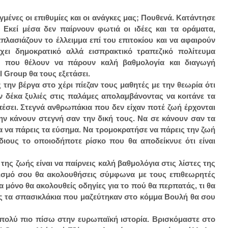
μένες οι επιθυμίες και οι ανάγκες μας; Πουθενά. Κατάντησε
 Εκεί μέσα δεν παίρνουν φωτιά οι ιδέες και τα οράματα,
λασιάζουν το έλλειμμα επί του επιτοκίου και να αφαιρούν
ι δημοκρατικό αλλά εισπρακτικό τραπεζικό πολίτευμα
α που θέλουν να πάρουν καλή βαθμολογία και διαγωγή
 Group θα τους εξετάσει.
την βέργα στο χέρι πίεζαν τους μαθητές με την θεωρία ότι
ν δέκα ξυλιές στις παλάμες απολαμβάνοντας να κοιτάνε τα
έσει. Στεγνά ανθρωπάκια που δεν είχαν ποτέ ζωή έρχονται
ην κάνουν στεγνή σαν την δική τους. Να σε κάνουν σαν τα
α να πάρεις τα εύσημα. Να τρομοκρατήσε να πάρεις την ζωή
ιους το οποιοδήποτε ρίσκο που θα αποδείκνυε ότι είναι
ης ζωής είναι να παίρνεις καλή βαθμολόγια στις λίστες της
ισμό σου θα ακολουθήσεις σύμφωνα με τους επιθεωρητές
 μόνο θα ακολουθείς οδηγίες για το πού θα περπατάς, τι θα
ιώς τα σπασικλάκια που μαζεύτηκαν στο κόμμα Βουλή θα σου
ι πολύ πιο πίσω στην ευρωπαϊκή ιστορία. Βρισκόμαστε στο