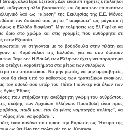
 Group, αλλά Ιερά Εξέταση. Δεν είναι επιτηρητές υπάλληλοι
ηνική κυβέρνηση αλλά βασανιστές και δήμιοι των επισκόπων
 ελληνικό λαό ως “αίρεση” της Εκκλησίας της Ε.Ε. Μόνος
οβάσαι τον διπλανό σου μη σε “καρφώσει” ως μάγισσα ή
κι όμως η Ελλάδα διαφέρει”. Μην τολμήσεις ως Ελ Γκρέκο να
εις όριο στο χρώμα και στις γραμμές που αυθόρμητα σε
ός στην Εξουσία.
υρωπαίοι να στήνονται με το βούρδουλα στην πλάτη και
γούν οι Καρδινάλιοι της Ελλάδας για να σου δώσουν
ι των Ταμείων. Η Βουλή των Ελλήνων έχει γίνει παράρτημα
ου φτιάχνει νομοθετήματα στα μέτρα των σκλάβων.
τρα του υποτακτικού. Να μην ρωτάς, να μην αμφισβητείς,
α σου θα είναι υπό το καθεστώς των τραπεζικών ενοικίων.
νεις τον οβολό σου υπέρ του Πάπα Γιούνκερ και όλων των
ης Αγίας Έδρας.
ίους που στήριξαν την ανεξάρτητη γνώμη του ανθρώπου,
της σκέψης των Αρχαίων Ελλήνων. Προσβολή είναι προς
φοβάσαι, παιδί μου, έτσι θα γίνεις νομοταγής πολίτης
”, να
 “νόμος είναι να φοβάσαι”.
τιδες έναν κανόνα που όρισε την Ευρώπη ως Ήπειρο της
χουν ως θεμέλιο της πολιτικής τους. Κανέναν.