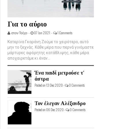
Για το αύριο
στον Τοίχο -
07 Jan 2021 -
1 Comments
Κατερίνα Γκαράνη Ζούμε το χειρότερο, αυτό
μην το ξεχνάς. Κάθε μέρα που περνά γινόμαστε
μάρτυρες αφόρητης κατάθλιψης, κάθε μέρα
αποχαιρετάμε κι έναν...
Ένα παιδί μετρούσε τ'
άστρα
Posted on 13 Dec 2020 -
0 Comments
Τον έλεγαν Αλέξανδρο
Posted on 06 Dec 2020 -
0 Comments