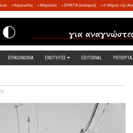
ειας
»
Κέρκωπες
»
Μαρσύας
»
ΣΥΡΙΓΓΑ (καλαμιά)
»
Ο Φάρος της Αλ
.
ΕΠΙΚΟΙΝΩΝΙΑ
ΕΝΟΤΗΤΕΣ
EDITORIAL
ΡΕΠΟΡΤΑ
ts