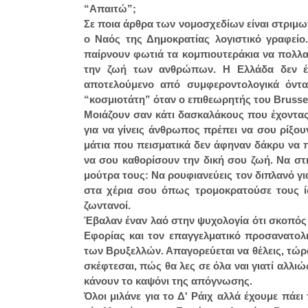
“Απαιτώ”;
Σε ποια άρθρα των νομοσχεδίων είναι στριμωγ
ο Ναός της Δημοκρατίας λογιστικό γραφείο.
παίρνουν φωτιά τα κομπιουτεράκια να πολλαπ
την ζωή των ανθρώπων. Η Ελλάδα δεν έχε
αποτελούμενο από συμφεροντολογικά όντ
“κοσμιοτάτη” όταν ο επιθεωρητής του Brussel
Μοιάζουν σαν κάτι δασκαλάκους που έχοντας 
για να γίνεις άνθρωπος πρέπει να σου ρίξου
μάτια που πεισματικά δεν άφηναν δάκρυ να π
να σου καθορίσουν την δική σου ζωή. Να στ
μούτρα τους: Να ρουφιανεύεις τον διπλανό γι
στα χέρια σου όπως τρομοκρατούσε τους ίδ
ζωντανοί.
Έβαλαν έναν λαό στην ψυχολογία ότι σκοπός τ
Εφορίας και τον επαγγελματικό προσανατολ
των Βρυξελλών. Απαγορεύεται να θέλεις, τώρα
σκέφτεσαι, πώς θα λες σε όλα ναι γιατί αλλ
κάνουν το καψόνι της απόγνωσης.
Όλοι μιλάνε για το Δ' Ράιχ αλλά έχουμε πάε