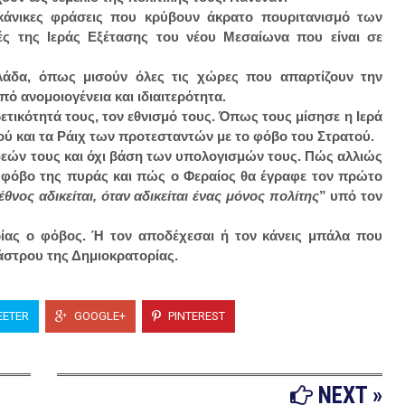
ικάνικες φράσεις που κρύβουν άκρατο πουριτανισμό των
ές της Ιεράς Εξέτασης του νέου Μεσαίωνα που είναι σε
άδα, όπως μισούν όλες τις χώρες που απαρτίζουν την
ό ανομοιογένεια και ιδιαιτερότητα.
τικότητά τους, τον εθνισμό τους. Όπως τους μίσησε η Ιερά
ύ και τα Ράιχ των προτεσταντών με το φόβο του Στρατού.
Ιδεών τους και όχι βάση των υπολογισμών τους. Πώς αλλιώς
ν φόβο της πυράς και πώς ο Φεραίος θα έγραφε τον πρώτο
έθνος αδικείται, όταν αδικείται ένας μόνος πολίτης
” υπό τον
ερίας ο φόβος. Ή τον αποδέχεσαι ή τον κάνεις μπάλα που
άστρου της Δημιοκρατορίας.
ETER
GOOGLE+
PINTEREST
NEXT »