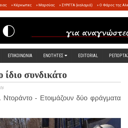
ειας
»
Κέρκωπες
»
Μαρσύας
»
ΣΥΡΙΓΓΑ (καλαμιά)
»
Ο Φάρος της Αλ
.
ΕΠΙΚΟΙΝΩΝΙΑ
ΕΝΟΤΗΤΕΣ
EDITORIAL
ΡΕΠΟΡΤΑ
 ίδιο συνδικάτο
ts
 Ντοράντο - Ετοιμάζουν δύο φράγματα