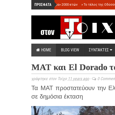
ΠΡΟΣΦΑΤΑ
»
«Ολόγραμμα» 2000 ετών
»
Το τέλος της Οδύσσ
HOME
BLOG VIEW
ΣΥΝΤΑΚΤΕΣ
ΜΑΤ και El Dorado το
γράφτηκε στον Τοίχο
11 years ago
-
0 Commen
Τα ΜΑΤ προστατεύουν την Ελ
σε δημόσια έκταση