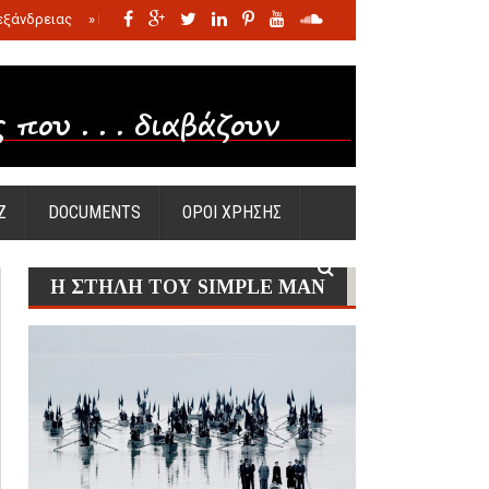
εξάνδρειας
»
Η σφαγή των νηπίων της Σάντας
»
Πώς προέκυψε η Ωραία
Ζ
DOCUMENTS
ΟΡΟΙ ΧΡΗΣΗΣ
Η ΣΤΗΛΗ ΤΟΥ SIMPLE MAN