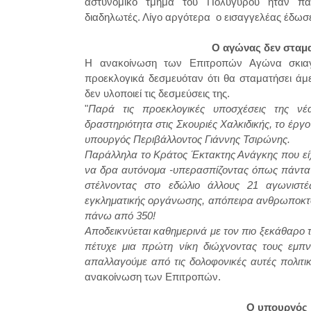
αστυνομικό τμήμα του Πολυγύρου ήταν παρ
διαδηλωτές. Λίγο αργότερα ο εισαγγελέας έδωσε
Ο αγώνας δεν σταμα
Η ανακοίνωση των Επιτροπών Αγώνα σκιαγρ
προεκλογικά δεσμευόταν ότι θα σταματήσει άμε
δεν υλοποιεί τις δεσμεύσεις της.
"
Παρά τις προεκλογικές υποσχέσεις της νέ
δραστηριότητα στις Σκουριές Χαλκιδικής, το έρ
υπουργός Περιβάλλοντος Γιάννης Τσιρώνης.
Παράλληλα το Κράτος Έκτακτης Ανάγκης που εί
να δρα αυτόνομα -υπερασπίζοντας όπως πάντα τ
στέλνοντας στο εδώλιο άλλους 21 αγωνιστέ
εγκληματικής οργάνωσης, απόπειρα ανθρωποκτον
πάνω από 350!
Αποδεικνύεται καθημερινά με τον πιο ξεκάθαρο τ
πέτυχε μια πρώτη νίκη διώχνοντας τους εμπ
απαλλαγούμε από τις δολοφονικές αυτές πολιτ
ανακοίνωση των Επιτροπών.
Ο υπουργός μ