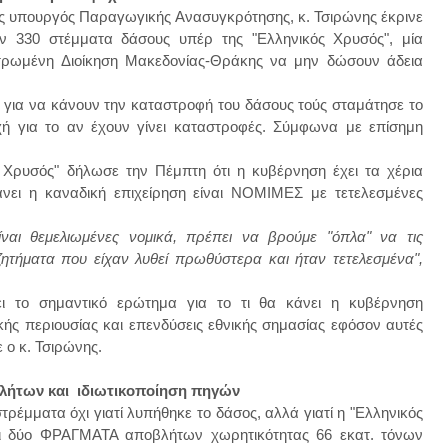
ής υπουργός Παραγωγικής Ανασυγκρότησης, κ. Τσιρώνης έκρινε
ν 330 στέμματα δάσους υπέρ της "Ελληνικός Χρυσός", μία
ντρωμένη Διοίκηση Μακεδονίας-Θράκης να μην δώσουν άδεια
ια να κάνουν την καταστροφή του δάσους τούς σταμάτησε το
χή για το αν έχουν γίνει καταστροφές. Σύμφωνα με επίσημη
 Χρυσός" δήλωσε την Πέμπτη ότι η κυβέρνηση έχει τα χέρια
κάνει η καναδική επιχείρηση είναι ΝΟΜΙΜΕΣ με τετελεσμένες
ναι θεμελιωμένες νομικά, πρέπει να βρούμε "όπλα" να τις
ητήματα που είχαν λυθεί πρωθύστερα και ήταν τετελεσμένα",
ι το σημαντικό ερώτημα για το τι θα κάνει η κυβέρνηση
ικής περιουσίας και επενδύσεις εθνικής σημασίας εφόσον αυτές
 ο κ. Τσιρώνης.
λήτων και ιδιωτικοποίηση πηγών
τρέμματα όχι γιατί λυπήθηκε το δάσος, αλλά γιατί η "Ελληνικός
ει δύο ΦΡΑΓΜΑΤΑ αποβλήτων χωρητικότητας 66 εκατ. τόνων