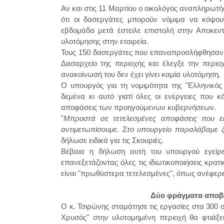
Αν και στις 11 Μαρτίου ο οικολόγος αναπληρωτ
ότι οι δασεργάτες μπορούν νόμιμα να κόψου
εβδομάδα μετά έστειλε επιστολή στην Αποκε
υλοτόμησης στην εταιρεία.
Τους 150 δασεργάτες που επαναπροσλήφθησαν γ
Δασαρχείο της περιοχής και έλεγξε την περιο
ανακοίνωσή του δεν έχει γίνει καμία υλοτόμηση.
Ο υπουργός για τη νομιμότητα της "Ελληνικός
δεμένα κι αυτό γιατί όλες οι ενέργειες που 
αποφάσεις των προηγούμενων κυβερνήσεων.
"
Μπροστά σε τετελεσμένες αποφάσεις που εί
αντιμετωπίσουμε. Στο υπουργείο παραλάβαμε ζ
δήλωσε ειδικά για τις Σκουριές.
Βέβαια η δήλωση αυτή του υπουργού εγείρε
επανεξετάζοντας όλες τις ιδιωτικοποιήσεις κρατ
είναι "πρωθύστερα τετελεσμένες", όπως ανέφερε
Δύο φράγματα αποβ
Ο κ. Τσιρώνης σταμάτησε τις εργασίες στα 300 σ
Χρυσός" στην υλοτομημένη περιοχή θα φτιάξ