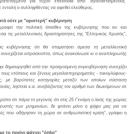
ατεταγμένα για τυχόν επεισόδια από "αγανακτισμένους"
 εντολή ο συλληφθέντας να αφεθεί ελεύθερος.
τά ούτε με "αριστερή" κυβέρνηση
αφεί την πολιτική όπισθεν της κυβέρνησης που αν και
σα τις μεταλλευτικές δραστηρίοτητες της "Ελληνικός Χρυσός",
ας κυβέρνησης ότι θα σταματήσει άμεσα τη μεταλλευτική
γο συνεχίζεται απρόσκοπτα, όπως ανακοίνωσε κι ο αναπληρωτής
χε δημιουργηθεί από την προηγούμενη συγκυβέρνηση συνεχίζει
ους ντόπιους και ξένους μεγαλοεπιχειρηματίες - τοκογλύφους-
ς, με βαρύτατες κατηγορίες μεταξύ των οποίων σύσταση
ίας, ληστεία κ.α. ανεβάζοντας τον αριθμό των διωκόμενων σε
ρόπο ότι πάρα το γεγονός ότι στις 25 Γενάρη ο λαός της χώρας
νευστές των μνημονίων, δε φτάνει μόνο η ψήφο μας για να
ικές που οδήγησαν τη χώρα σε ανθρωπιστική κρίση
", γράφει η
ε το πριόνι ψάχνει "όπλο"