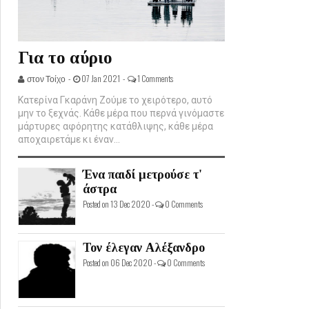
Για το αύριο
στον Τοίχο -
07 Jan 2021 -
1 Comments
Κατερίνα Γκαράνη Ζούμε το χειρότερο, αυτό
μην το ξεχνάς. Κάθε μέρα που περνά γινόμαστε
μάρτυρες αφόρητης κατάθλιψης, κάθε μέρα
αποχαιρετάμε κι έναν...
Ένα παιδί μετρούσε τ'
άστρα
Posted on 13 Dec 2020 -
0 Comments
Τον έλεγαν Αλέξανδρο
Posted on 06 Dec 2020 -
0 Comments