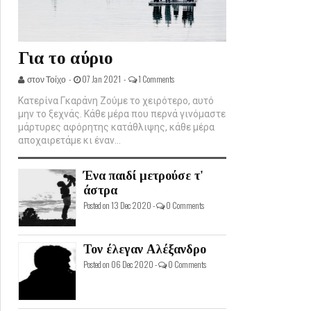
Για το αύριο
στον Τοίχο -
07 Jan 2021 -
1 Comments
Κατερίνα Γκαράνη Ζούμε το χειρότερο, αυτό
μην το ξεχνάς. Κάθε μέρα που περνά γινόμαστε
μάρτυρες αφόρητης κατάθλιψης, κάθε μέρα
αποχαιρετάμε κι έναν...
Ένα παιδί μετρούσε τ'
άστρα
Posted on 13 Dec 2020 -
0 Comments
Τον έλεγαν Αλέξανδρο
Posted on 06 Dec 2020 -
0 Comments