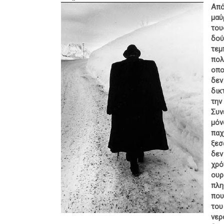
Από
μαύ
του
δού
τε
πολ
οπο
δε
δικ
την
Συν
μόν
παχ
ξεσ
δεν
χρό
ουρ
πλη
που
του
νερ