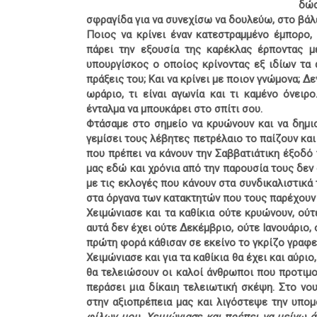
δώσ
σφραγίδα για να συνεχίσω να δουλεύω, στο βάλ
Ποιος να κρίνει έναν κατεστραμμένο έμπορο,
πάρει την εξουσία της καρέκλας έρποντας μ
υπουργίσκος ο οποίος κρίνοντας εξ ιδίων τα 
πράξεις του; Και να κρίνει με ποιον γνώμονα; Δεν
ωράριο, τι είναι αγωνία και τι καμένο όνειρ
ένταλμα να μπουκάρει στο σπίτι σου.
Φτάσαμε στο σημείο να κρυώνουν και να δημι
γεμίσει τους λέβητες πετρέλαιο το παίζουν και
που πρέπει να κάνουν την Σαββατιάτικη έξοδό
μας εδώ και χρόνια από την παρουσία τους δεν 
με τις εκλογές που κάνουν στα συνδικαλιστικά 
στα όργανα των κατακτητών που τους παρέχουν
Χειμώνιασε και τα καθίκια ούτε κρυώνουν, ούτε
αυτά δεν έχει ούτε Δεκέμβριο, ούτε Ιανουάριο,
πρώτη φορά κάθισαν σε εκείνο το γκρίζο γραφει
Χειμώνιασε και για τα καθίκια θα έχει και αύριο
θα τελειώσουν οι καλοί άνθρωποι που προτιμο
περάσει μια δίκαιη τελειωτική σκέψη. Στο ν
στην αξιοπρέπεια μας και λιγόστεψε την υπομ