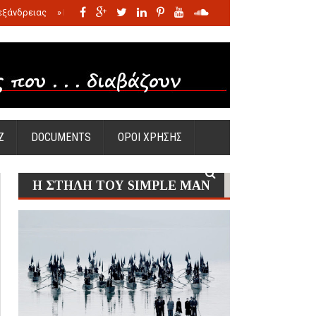
εξάνδρειας
»
Η σφαγή των νηπίων της Σάντας
»
Πώς προέκυψε η Ωραία
Ζ
DOCUMENTS
ΟΡΟΙ ΧΡΗΣΗΣ
Η ΣΤΗΛΗ ΤΟΥ SIMPLE MAN