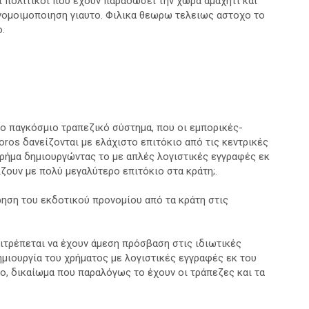
 πολιτικοι που εχουν παραδωσει την χωρα αμαχητι και
νομοιμοποιηση γιαυτο. Φιλικα θεωρω τελειως αστοχο το
.
το παγκόσμιο τραπεζικό σύστημα, που οι εμπορικές-
oros δανείζονται με ελάχιστο επιτόκιο από τις κεντρικές
χρήμα δημιουργώντας το με απλές λογιστικές εγγραφές εκ
ίζουν με πολύ μεγαλύτερο επιτόκιο στα κράτη;.
ρηση του εκδοτικού προνομίου από τα κράτη στις
πιτρέπεται να έχουν άμεση πρόσβαση στις ιδιωτικές
δημιουργία του χρήματος με λογιστικές εγγραφές εκ του
ιο, δικαίωμα που παραλόγως το έχουν οι τράπεζες και τα