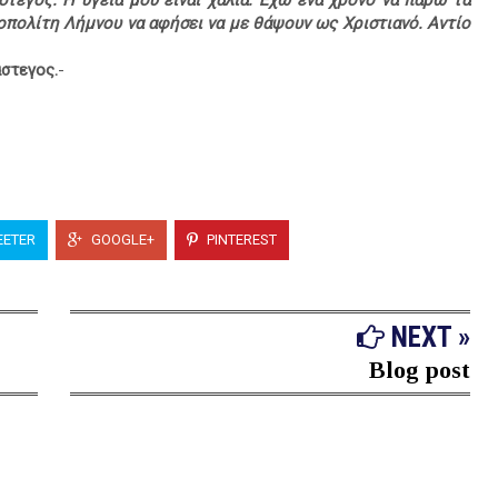
στεγος. Η υγεία μου είναι χάλια. Έχω ένα χρόνο να πάρω τα
πολίτη Λήμνου να αφήσει να με θάψουν ως Χριστιανό. Αντίο
άστεγος.
-
ETER
GOOGLE+
PINTEREST
NEXT »
Blog post