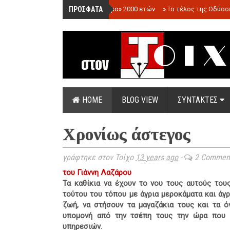
ΠΡΟΣΦΑΤΑ
»
«Ολόγραμμα» 2000 ετών
»
Το τέλος της Οδύσσ
HOME
BLOG VIEW
ΣΥΝΤΑΚΤΕΣ
Χρονίως άστεγος
γράφτηκε στον Τοίχο
13 years ago
-
2 Commen
του Γιάννη Λαζάρου
Τα καθίκια να έχουν το νου τους αυτούς τους
τούτου του τόπου με άγρια μεροκάματα και άγρ
ζωή, να στήσουν τα μαγαζάκια τους και τα ό
υπομονή από την τσέπη τους την ώρα που 
υπηρεσιών.