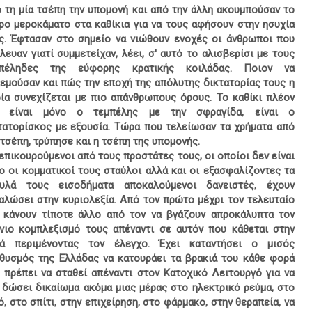
 τη μία τσέπη την υπομονή και από την άλλη ακουμπούσαν το
ρο μεροκάματο στα καθίκια για να τους αφήσουν στην ησυχία
ς. Έφτασαν στο σημείο να νιώθουν ενοχές οι άνθρωποι που
λευαν γιατί συμμετείχαν, λέει, σ' αυτό το αλισβερίσι με τους
μπέληδες της εύφορης κρατικής κοιλάδας. Ποιον να
εμούσαν και πώς την εποχή της απόλυτης δικτατορίας τους η
ία συνεχίζεται με πιο απάνθρωπους όρους. Το καθίκι πλέον
ν είναι μόνο ο τεμπέλης με την σφραγίδα, είναι ο
τατορίσκος με εξουσία. Τώρα που τελείωσαν τα χρήματα από
 τσέπη, τρύπησε και η τσέπη της υπομονής.
επικουρούμενοι από τους προστάτες τους, οι οποίοι δεν είναι
ο οι κομματικοί τους σταύλοι αλλά και οι εξασφαλίζοντες τα
υλά τους εισοδήματα αποκαλούμενοι δανειστές, έχουν
αλώσει στην κυριολεξία. Από τον πρώτο μέχρι τον τελευταίο
 κάνουν τίποτε άλλο από τον να βγάζουν απροκάλυπτα τον
νιο κομπλεξισμό τους απέναντι σε αυτόν που κάθεται στην
ά περιμένοντας τον έλεγχο. Έχει καταντήσει ο μισός
θυσμός της Ελλάδας να κατουράει τα βρακιά του κάθε φορά
 πρέπει να σταθεί απέναντι στον Κατοχικό Λειτουργό για να
 δώσει δικαίωμα ακόμα μιας μέρας στο ηλεκτρικό ρεύμα, στο
ό, στο σπίτι, στην επιχείρηση, στο φάρμακο, στην θεραπεία, να