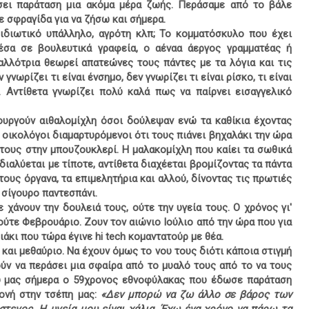
ει παράταση μια ακόμα μέρα ζωής. Περάσαμε από το βάλε
ε σφραγίδα για να ζήσω και σήμερα.
 ιδιωτικό υπάλληλο, αγρότη κλπ; Το κομματόσκυλο που έχει
έσα σε βουλευτικά γραφεία, ο αέναα άεργος γραμματέας ή
αλλότρια θεωρεί απατεώνες τους πάντες με τα λόγια και τις
 γνωρίζει τι είναι ένσημο, δεν γνωρίζει τι είναι ρίσκο, τι είναι
ο. Αντίθετα γνωρίζει πολύ καλά πως να παίρνει εισαγγελικό
ουργούν αιθαλομίχλη όσοι δούλεψαν ενώ τα καθίκια έχοντας
 οικολόγοι διαμαρτυρόμενοι ότι τους πιάνει βηχαλάκι την ώρα
 τους στην μπουζουκλερί. Η μαλακομίχλη που καίει τα σωθικά
διαλύεται με τίποτε, αντίθετα διαχέεται βρομίζοντας τα πάντα
τους όργανα, τα επιμελητήρια και αλλού, δίνοντας τις πρωτιές
 σίγουρο παντεσπάνι.
 χάνουν την δουλειά τους, ούτε την υγεία τους. Ο χρόνος γι'
 ούτε Φεβρουάριο. Ζουν τον αιώνιο Ιούλιο από την ώρα που για
άκι που τώρα έγινε hi tech κομαντατούρ με θέα.
, και μεθαύριο. Να έχουν όμως το νου τους διότι κάποια στιγμή
ύν να περάσει μια σφαίρα από το μυαλό τους από το να τους
ου μας σήμερα ο 59χρονος εθνοφύλακας που έδωσε παράταση
ονή στην τσέπη μας:
«Δεν μπορώ να ζω άλλο σε βάρος των