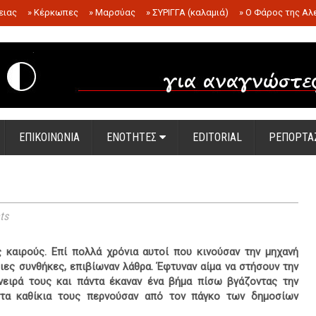
ειας
»
Κέρκωπες
»
Μαρσύας
»
ΣΥΡΙΓΓΑ (καλαμιά)
»
Ο Φάρος της Αλ
.
ΕΠΙΚΟΙΝΩΝΙΑ
ΕΝΟΤΗΤΕΣ
EDITORIAL
ΡΕΠΟΡΤΑ
ts
 καιρούς. Επί πολλά χρόνια αυτοί που κινούσαν την μηχανή
ιες συνθήκες, επιβίωναν λάθρα. Έφτυναν αίμα να στήσουν την
νειρά τους και πάντα έκαναν ένα βήμα πίσω βγάζοντας την
τα καθίκια τους περνούσαν από τον πάγκο των δημοσίων