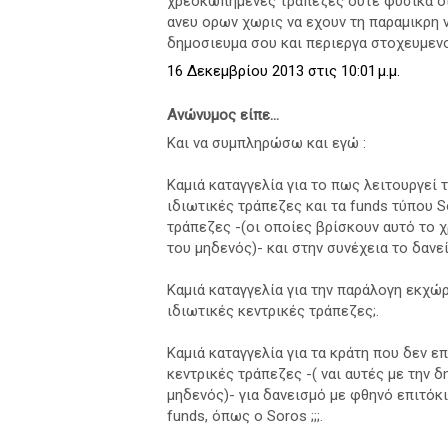
χρεοκωπημενες τραπεζες ουτε φυσικα οι
ανευ ορων χωρις να εχουν τη παραμικρη 
δημοσιευμα σου και περιεργα στοχευμενο
16 Δεκεμβρίου 2013 στις 10:01 μ.μ.
Ανώνυμος είπε...
Και να συμπληρώσω και εγώ :
Καμιά καταγγελία για το πως λειτουργεί 
ιδιωτικές τράπεζες και τα funds τύπου S
τράπεζες -(οι οποίες βρίσκουν αυτό το 
του μηδενός)- και στην συνέχεια το δανε
Καμιά καταγγελία για την παράλογη εκχώ
ιδιωτικές κεντρικές τράπεζες;.
Καμιά καταγγελία για τα κράτη που δεν ε
κεντρικές τράπεζες -( ναι αυτές με την 
μηδενός)- για δανεισμό με φθηνό επιτόκ
funds, όπως ο Soros ;;;.