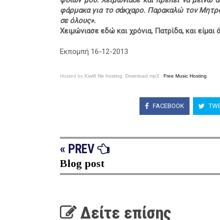
φίλων μου. Χειμώνιασε και πρέπει να μείνω ά
φάρμακα για το σάκχαρο. Παρακαλώ τον Μητρο
σε όλους».
Χειμώνιασε εδώ και χρόνια, Πατρίδα, και είμαι 
Εκπομπή 16-12-2013
Hosted by
Kiwi6 file hosting
.
Download mp3
-
Free Music Hosting
.
FACEBOOK
TWE
« PREV
Blog post
Δείτε επίσης