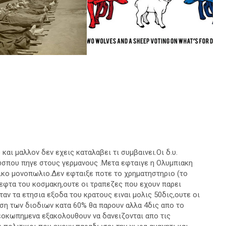
και μαλλον δεν εχεις καταλαβει τι συμβαινει.Οι δ.υ.
 ωσπου πηγε στους γερμανους .Μετα εφταιγε η Ολυμπιακη
ικο μονοπωλιο.Δεν εφταιξε ποτε το χρηματηστηριο (το
λεφτα του κοσμακη,ουτε οι τραπεζες που εχουν παρει
ταν τα ετησια εξοδα του κρατους ειναι μολις 50δις,ουτε οι
ση των διοδιων κατα 60% θα παρουν αλλα 4δις απο το
ρεοκωπημενα εξακολουθουν να δανειζονται απο τις