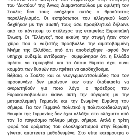
του “Δικτύου” της Άννας Διαμαντοπούλου με ομιλητή τον
Σουλτς δεν τους ενόχλησε αυτός ο θρασύτατος
παραλληλισμός. Οι εκπρόσωποι του ελληνικού λαού
δεχθήκαν με την σιωπή τους όσα προσβλητικά δήλωνε
από το πόντιουμ το στέλεχος της εταιρείας Ευρωπαϊκή
Ένωση. Οι “Έλληνες”, που εκείνη την στιγμή ήταν στον
χώρο που ο ναζιστής πρόσβαλλε την αιματοβαμμένη
Μνήμη της Ελλάδας, από ό,τι αποδείχθηκε -αφού δεν
υπήρχε ουδεμία αντίδραση- συμφώνησαν ότι η Ελλάδα
πρέπει να τιμωρηθεί και τα όποια θύματα έχει είναι
κομμάτι των θυσιών που πρέπει να αποδεχθούμε.
Βέβαια, ο Σουλτς και οι νεογερμανοτσολιάδες που τον
προσκυνάνε δεν μπαίνουν καν στην διαδικασία να
αναρωτηθούν για ποιο λόγο ο πρόεδρος του
Ευρωκοινοβουλίου έκανε αυτή την σύγκριση με την
μεταπολεμική Γερμανία και την Ενωμένη Ευρώπη του
σήμερα. Για τον Γερμανό πολιτικό η πολιτικοϊδεολογική
θεωρία της Γερμανίας δεν έχει αλλάξει στο ελάχιστο από
τον 1ο παγκόσμιο πόλεμο μέχρι σήμερα. Απλά η τρίτη
φορά του οράματος του ολοκληρωτισμού στην Ευρώπη
γίνεται απίστευτα μεθοδευμένα. Στο είπε κατάμουτρα ο