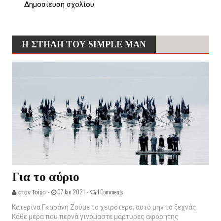
Δημοσίευση σχολίου
Η ΣΤΗΛΗ ΤΟΥ SIMPLE MAN
Για το αύριο
στον Τοίχο -
07 Jan 2021 -
1 Comments
Κατερίνα Γκαράνη Ζούμε το χειρότερο, αυτό μην το ξεχνάς.
Κάθε μέρα που περνά γινόμαστε μάρτυρες αφόρητης