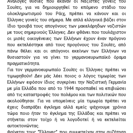
Ανάλογες θυσίες που έκαναν οι Ναζιστές γονείς του
Σουλτς, για να δημιουργηθεί το επόμενο στάδιο του
ολοκληρωτισμού του Ράιχ, πρέπει να κάνουν και οι
Έλληνες γονείς του σήμερα. Με απλά ελληνικά βάζει στον
ίδιο τρουβά τους απογόνους των μακελάρηδων ναζιστών
με τους σημερινούς Έλληνες. Δεν φθάνει που τουλάχιστον
οι μισές οικογένειες των Ελλήνων έχουν έναν πρόγονο
που εκτελέστηκε από τους προγόνους του Σουλτς, από
πάνω θέλει και οι απόγονοι εκείνων των Ελλήνων να
θυσιαστούν για να γίνει το γερμανοευρωπαϊκό όραμα
πραγματικότητα.
Για τον γερμανοευρωπαίο Σουλτς οι Έλληνες πρέπει να
τιμωρηθούν! Δεν μάς λέει ποιος ο λόγος τιμωρίας των
Ελλήνων εφόσον ίδιος συγκρίνει την Ναζιστική Γερμανία
με μία Ελλάδα που από το 1944 προσπαθεί να επιβιώσει
από τις καταστροφές του πολέμου και των πολιτικών που
ακολούθησαν. Για να υπομείνεις μία τιμωρία πρέπει να
έχεις διαπράξει έγκλημα αλλά εμείς ψάχνουμε χρόνια
τώρα ποιο ήταν το έγκλημα της Ελλάδας και πρέπει να
στήνεται στον τοίχο ή να λογοδοτεί ή να εκτελείται
αυτοκτονώντας.
Φαίνεται τους “Έλληνες” που συμμετείχαν στην συζήτηση