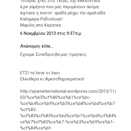
Τσίπρας χτες στο Τέξας, όχι εθελοντικά.
έ,ρε γαμήσια που μας περιμένουν ακόμα.
έφτασε η πουτσ΄ αράδα μέχρι την αμαλιάδα
Kαλημερα Ραδιολογε!
Μαριλη απο Κερατεα
6 Νοεμβρίου 2013 στις 9:37 π.μ.
Ανώνυμος είπε...
Εχουμε Συνεδριο,θα μας τιμησεις;
ΕΤΣΙ τα λενε οι λαοι
Ελευθερα κι Αμεσοδημοκρατικα!
http://epaminternational.wordpress.com/2013/11/
03/%ce%b5%cf%80%ce%b1%ce%bc-
%ce%b4%ce%b9%ce%b5%ce%b8%ce%bd%ce%b7
%cf%83-
%cf%83%cf%85%ce%bd%ce%b1%ce%bd%cf%84%
ce%b7%cf%83%ce%b7-%ce%b3%ce%b9%ce%b1-
%cf%84%ce%bf-