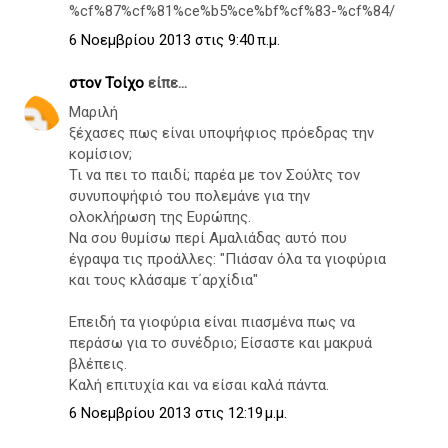
%cf%87%cf%81%ce%b5%ce%bf%cf%83-%cf%84/
6 Νοεμβρίου 2013 στις 9:40 π.μ.
στον Τοίχο
είπε...
Μαριλή
ξέχασες πως είναι υποψήφιος πρόεδρας την
κομίσιον;
Τι να πει το παιδί; παρέα με τον Σούλτς τον
συνυποψήφιό του πολεμάνε για την
ολοκλήρωση της Ευρώπης.
Να σου θυμίσω περί Αμαλιάδας αυτό που
έγραψα τις προάλλες: "Πιάσαν όλα τα γιοφύρια
και τους κλάσαμε τ΄αρχίδια"
Επειδή τα γιοφύρια είναι πιασμένα πως να
περάσω για το συνέδριο; Είσαστε και μακρυά
βλέπεις.
Καλή επιτυχία και να είσαι καλά πάντα.
6 Νοεμβρίου 2013 στις 12:19 μ.μ.