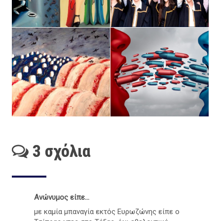
3 σχόλια
Ανώνυμος είπε...
με καμία μπαναγία εκτός Ευρωζώνης είπε ο