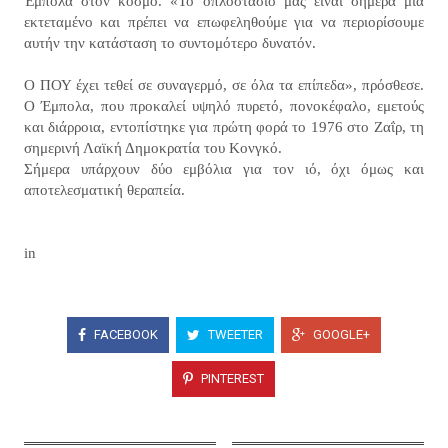
Έμπολα στον κόσμο. «Το οπλοστάσιό μας είναι σήμερα μια
εκτεταμένο και πρέπει να επωφεληθούμε για να περιορίσουμε
αυτήν την κατάσταση το συντομότερο δυνατόν.
Ο ΠΟΥ έχει τεθεί σε συναγερμό, σε όλα τα επίπεδα», πρόσθεσε.
Ο Έμπολα, που προκαλεί υψηλό πυρετό, πονοκέφαλο, εμετούς
και διάρροια, εντοπίστηκε για πρώτη φορά το 1976 στο Ζαΐρ, τη
σημερινή Λαϊκή Δημοκρατία του Κονγκό.
Σήμερα υπάρχουν δύο εμβόλια για τον ιό, όχι όμως και
αποτελεσματική θεραπεία.
in
FACEBOOK
TWEETER
GOOGLE+
PINTEREST