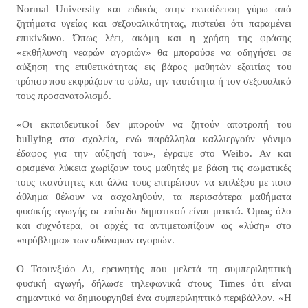
Normal University και ειδικός στην εκπαίδευση γύρω από
ζητήματα υγείας και σεξουαλικότητας, πιστεύει ότι παραμένει
επικίνδυνο. Όπως λέει, ακόμη και η χρήση της φράσης
«εκθήλυνση νεαρών αγοριών» θα μπορούσε να οδηγήσει σε
αύξηση της επιθετικότητας εις βάρος μαθητών εξαιτίας του
τρόπου που εκφράζουν το φύλο, την ταυτότητα ή τον σεξουαλικό
τους προσανατολισμό.
«Οι εκπαιδευτικοί δεν μπορούν να ζητούν αποτροπή του
bullying στα σχολεία, ενώ παράλληλα καλλιεργούν γόνιμο
έδαφος για την αύξησή του», έγραψε στο Weibo. Αν και
ορισμένα λύκεια χωρίζουν τους μαθητές με βάση τις σωματικές
τους ικανότητες και άλλα τους επιτρέπουν να επιλέξου με ποιο
άθλημα θέλουν να ασχοληθούν, τα περισσότερα μαθήματα
φυσικής αγωγής σε επίπεδο δημοτικού είναι μεικτά. Όμως όλο
και συχνότερα, οι αρχές τα αντιμετωπίζουν ως «λύση» στο
«πρόβλημα» των αδύναμων αγοριών.
Ο Τσουνξιάο Λι, ερευνητής που μελετά τη συμπεριληπτική
φυσική αγωγή, δήλωσε τηλεφωνικά στους Times ότι είναι
σημαντικό να δημιουργηθεί ένα συμπεριληπτικό περιβάλλον. «Η