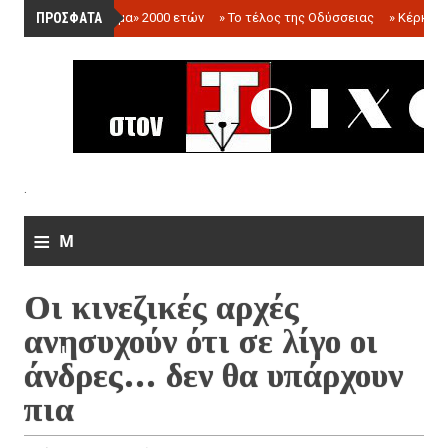
ΠΡΟΣΦΑΤΑ
»
«Ολόγραμμα» 2000 ετών
»
Το τέλος της Οδύσσειας
»
Κέρκωπ
.
≡
M
e
Οι κινεζικές αρχές
n
ανησυχούν ότι σε λίγο οι
u
άνδρες… δεν θα υπάρχουν
πια