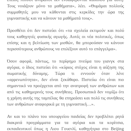
Τους νοιάζουν μόνο τα μαθήματα», λέει. «Θυμάμαι πολλούς
συμμαθητές μου να κάθονται στις κερκίδες την ώρα της
γυμναστικής και να κάνουν τα μαθήματά τους».
Προσθέτει ότι δεν πιστεύει ότι «τα σχολεία εκτιμούν και πολύ
τους καθηγητές φυσικής αγωγής. Αυτές οι νέα πολιτικές, όπως
επίσης και η βελτίωση των μισθών, θα μπορούσαν να κάνουν
περισσότερους ανθρώπους να επιλέξουν αυτό το επάγγελμα».
Όσον αφορά, πάντως, το περίφημο πνεύμα του γιανγκ στα
αγόρια, ο ίδιος πιστεύει ότι «κύριος στόχος είναι η αύξηση της
σωματικής δύναμης. Τώρα τι εννοούν όταν λένε
«αρρενωπότητα», δεν είναι ξεκάθαρο. Πιστεύω ότι είναι πιο
σημαντικό να προέρχεται από την ανατροφή των ανθρώπων και
από τις καθημερινές τους συνήθειες. Προσωπικά δεν νομίζω ότι
η χρήση αυτής της ταμπέλας θα επηρεάσει και πολύ τις συνήθειες
των ανθρώπων αναφορικά με τη γυμναστική…».
Αν και το πλάνο του υπουργείου παιδείας δεν προβλέπει ρητά
διακριτά προγράμματα για τα αγόρια και τα κορίτσια,
εκπαιδευτικοί όπως η Λιου Γουενλί, καθηγήτρια στο Beijing