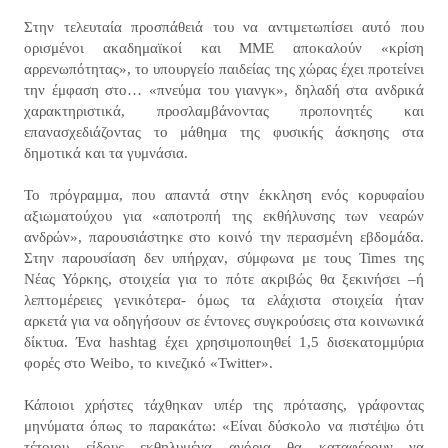
Στην τελευταία προσπάθειά του να αντιμετωπίσει αυτό που
ορισμένοι ακαδημαϊκοί και ΜΜΕ αποκαλούν «κρίση
αρρενωπότητας», το υπουργείο παιδείας της χώρας έχει προτείνει
την έμφαση στο… «πνεύμα του γιανγκ», δηλαδή στα ανδρικά
χαρακτηριστικά, προσλαμβάνοντας προπονητές και
επανασχεδιάζοντας το μάθημα της φυσικής άσκησης στα
δημοτικά και τα γυμνάσια.
Το πρόγραμμα, που απαντά στην έκκληση ενός κορυφαίου
αξιωματούχου για «αποτροπή της εκθήλυνσης των νεαρών
ανδρών», παρουσιάστηκε στο κοινό την περασμένη εβδομάδα.
Στην παρουσίαση δεν υπήρχαν, σύμφωνα με τους Times της
Νέας Υόρκης, στοιχεία για το πότε ακριβώς θα ξεκινήσει –ή
λεπτομέρειες γενικότερα- όμως τα ελάχιστα στοιχεία ήταν
αρκετά για να οδηγήσουν σε έντονες συγκρούσεις στα κοινωνικά
δίκτυα. Ένα hashtag έχει χρησιμοποιηθεί 1,5 δισεκατομμύρια
φορές στο Weibo, το κινεζικό «Twitter».
Κάποιοι χρήστες τάχθηκαν υπέρ της πρότασης, γράφοντας
μηνύματα όπως το παρακάτω: «Είναι δύσκολο να πιστέψω ότι
τέτοιου είδους εκθηλυμένα αγόρια θα καταφέρουν να