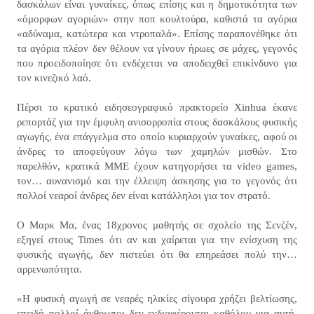
δασκάλων είναι γυναίκες, όπως επίσης και η δημοτικότητα των
«όμορφων αγοριών» στην ποπ κουλτούρα, καθιστά τα αγόρια
«αδύναμα, κατώτερα και ντροπαλά». Επίσης παραπονέθηκε ότι
τα αγόρια πλέον δεν θέλουν να γίνουν ήρωες σε μάχες, γεγονός
που προειδοποίησε ότι ενδέχεται να αποδειχθεί επικίνδυνο για
τον κινεζικό λαό.
Πέρσι το κρατικό ειδησεογραφικό πρακτορείο Xinhua έκανε
ρεπορτάζ για την έμφυλη ανισορροπία στους δασκάλους φυσικής
αγωγής, ένα επάγγελμα στο οποίο κυριαρχούν γυναίκες, αφού οι
άνδρες το αποφεύγουν λόγω των χαμηλών μισθών. Στο
παρελθόν, κρατικά ΜΜΕ έχουν κατηγορήσει τα video games,
τον… αυνανισμό και την έλλειψη άσκησης για το γεγονός ότι
πολλοί νεαροί άνδρες δεν είναι κατάλληλοι για τον στρατό.
Ο Μαρκ Μα, ένας 18χρονος μαθητής σε σχολείο της Σενζέν,
εξηγεί στους Times ότι αν και χαίρεται για την ενίσχυση της
φυσικής αγωγής, δεν πιστεύει ότι θα επηρεάσει πολύ την…
αρρενωπότητα.
«Η φυσική αγωγή σε νεαρές ηλικίες σίγουρα χρήζει βελτίωσης,
επειδή πολλοί άνθρωποι δεν ενδιαφέρονται καθόλου για αυτή.