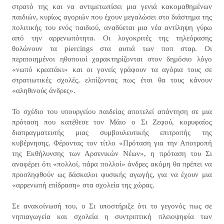
στρατό της και να αντιμετωπίσει μια γενιά κακομαθημένων
παιδιών, κυρίως αγοριών που έχουν μεγαλώσει στο διάστημα της
πολιτικής του ενός παιδιού, αναδύεται μια νέα αντίληψη γύρω
από την αρρενωπότητα. Οι λογοκριτές της τηλεόρασης
θολώνουν τα piercings στα αυτιά των ποπ σταρ. Οι
περιποιημένοι ηθοποιοί χαρακτηρίζονται στον δημόσιο λόγο
«νωπό κρεατάκι» και οι γονείς γράφουν τα αγόρια τους σε
στρατιωτικές σχολές, ελπίζοντας πως έτσι θα τους κάνουν
«αληθινούς άνδρες».
Το σχέδιο του υπουργείου παιδείας αποτελεί απάντηση σε μια
πρόταση που κατέθεσε τον Μάιο ο Σι Ζεφού, κορυφαίος
διαπραγματευτής μιας συμβουλευτικής επιτροπής της
κυβέρνησης. Φέροντας τον τίτλο «Πρόταση για την Αποτροπή
της Εκθήλυνσης των Αρσενικών Νέων», η πρόταση του Σι
αναφέρει ότι «πολλοί, πάρα πολλοί» άνδρες ακόμη θα πρέπει να
προσληφθούν ως δάσκαλοι φυσικής αγωγής, για να έχουν μια
«αρρενωπή επίδραση» στα σχολεία της χώρας.
Σε ανακοίνωσή του, ο Σι υποστήριξε ότι το γεγονός πως σε
νηπιαγωγεία και σχολεία η συντριπτική πλειοψηφία των