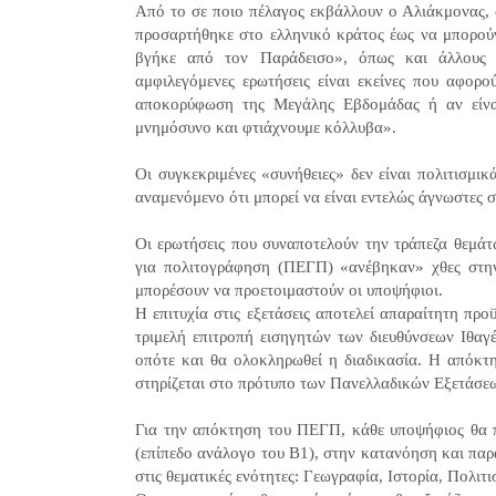
Από το σε ποιο πέλαγος εκβάλλουν ο Αλιάκμονας, ο
προσαρτήθηκε στο ελληνικό κράτος έως να μπορού
βγήκε από τον Παράδεισο», όπως και άλλους π
αμφιλεγόμενες ερωτήσεις είναι εκείνες που αφορού
αποκορύφωση της Μεγάλης Εβδομάδας ή αν είναι
μνημόσυνο και φτιάχνουμε κόλλυβα».
Οι συγκεκριμένες «συνήθειες» δεν είναι πολιτισμικ
αναμενόμενο ότι μπορεί να είναι εντελώς άγνωστες σ
Οι ερωτήσεις που συναποτελούν την τράπεζα θεμάτ
για πολιτογράφηση (ΠΕΓΠ) «ανέβηκαν» χθες στην
μπορέσουν να προετοιμαστούν οι υποψήφιοι.
Η επιτυχία στις εξετάσεις αποτελεί απαραίτητη πρ
τριμελή επιτροπή εισηγητών των διευθύνσεων Ιθαγέ
οπότε και θα ολοκληρωθεί η διαδικασία. Η απόκτη
στηρίζεται στο πρότυπο των Πανελλαδικών Εξετάσε
Για την απόκτηση του ΠΕΓΠ, κάθε υποψήφιος θα πρ
(επίπεδο ανάλογο του Β1), στην κατανόηση και πα
στις θεματικές ενότητες: Γεωγραφία, Ιστορία, Πολιτ