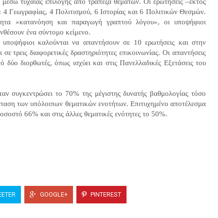
ι μέσω τυχαίας επιλογής από τράπεζα θεμάτων. Οι ερωτήσεις –εκτός
 4 Γεωγραφίας, 4 Πολιτισμού, 6 Ιστορίας και 6 Πολιτικών Θεσμών.
ητα «κατανόηση και παραγωγή γραπτού λόγου», οι υποψήφιοι
υνθέσουν ένα σύντομο κείμενο.
 υποψήφιοι καλούνται να απαντήσουν σε 10 ερωτήσεις και στην
σε τρεις διαφορετικές δραστηριότητες επικοινωνίας. Οι απαντήσεις
πό δύο διορθωτές, όπως ισχύει και στις Πανελλαδικές Εξετάσεις του
 όταν συγκεντρώσει το 70% της μέγιστης δυνατής βαθμολογίας τόσο
ξέταση των υπόλοιπων θεματικών ενοτήτων. Επιτυχημένο αποτέλεσμα
ποσοστό 66% και στις άλλες θεματικές ενότητες το 50%.
ETER
GOOGLE+
PINTEREST