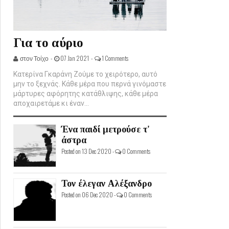
Για το αύριο
στον Τοίχο -
07 Jan 2021 -
1 Comments
Κατερίνα Γκαράνη Ζούμε το χειρότερο, αυτό
μην το ξεχνάς. Κάθε μέρα που περνά γινόμαστε
μάρτυρες αφόρητης κατάθλιψης, κάθε μέρα
αποχαιρετάμε κι έναν...
Ένα παιδί μετρούσε τ'
άστρα
Posted on 13 Dec 2020 -
0 Comments
Τον έλεγαν Αλέξανδρο
Posted on 06 Dec 2020 -
0 Comments