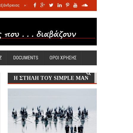
εξάνδρειας
»
Η σφαγή των νηπίων της Σάντας
»
Πώς προέκυψε η Ωραία
Ζ
DOCUMENTS
ΟΡΟΙ ΧΡΗΣΗΣ
Η ΣΤΗΛΗ ΤΟΥ SIMPLE MAN