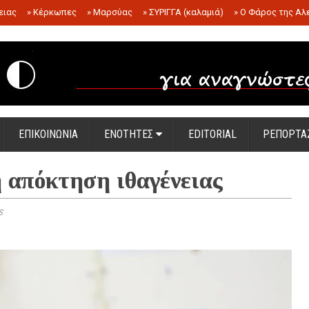
ειας
»
Κέρκωπες
»
Μαρσύας
»
ΣΥΡΙΓΓΑ (καλαμιά)
»
Ο Φάρος της Αλ
.
ΕΠΙΚΟΙΝΩΝΙΑ
ΕΝΟΤΗΤΕΣ
EDITORIAL
ΡΕΠΟΡΤΑ
απόκτηση ιθαγένειας
s