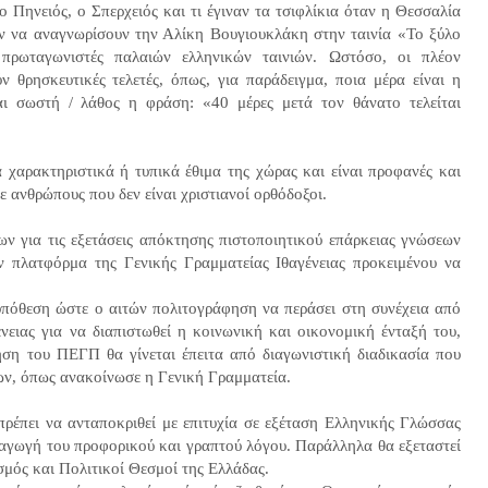
 Πηνειός, ο Σπερχειός και τι έγιναν τα τσιφλίκια όταν η Θεσσαλία
ν να αναγνωρίσουν την Αλίκη Βουγιουκλάκη στην ταινία «Το ξύλο
ρωταγωνιστές παλαιών ελληνικών ταινιών. Ωστόσο, οι πλέον
ν θρησκευτικές τελετές, όπως, για παράδειγμα, ποια μέρα είναι η
 σωστή / λάθος η φράση: «40 μέρες μετά τον θάνατο τελείται
ά χαρακτηριστικά ή τυπικά έθιμα της χώρας και είναι προφανές και
ε ανθρώπους που δεν είναι χριστιανοί ορθόδοξοι.
ων για τις εξετάσεις απόκτησης πιστοποιητικού επάρκειας γνώσεων
 πλατφόρμα της Γενικής Γραμματείας Ιθαγένειας προκειμένου να
οϋπόθεση ώστε ο αιτών πολιτογράφηση να περάσει στη συνέχεια από
νειας για να διαπιστωθεί η κοινωνική και οικονομική ένταξή του,
ση του ΠΕΓΠ θα γίνεται έπειτα από διαγωνιστική διαδικασία που
ων, όπως ανακοίνωσε η Γενική Γραμματεία.
έπει να ανταποκριθεί με επιτυχία σε εξέταση Ελληνικής Γλώσσας
ραγωγή του προφορικού και γραπτού λόγου. Παράλληλα θα εξεταστεί
ισμός και Πολιτικοί Θεσμοί της Ελλάδας.