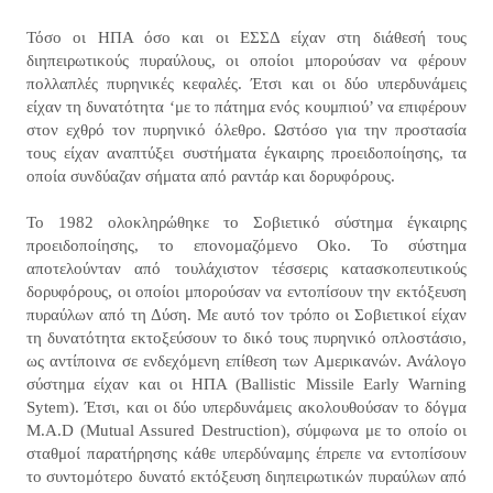
Τόσο οι ΗΠΑ όσο και οι ΕΣΣΔ είχαν στη διάθεσή τους
διηπειρωτικούς πυραύλους, οι οποίοι μπορούσαν να φέρουν
πολλαπλές πυρηνικές κεφαλές. Έτσι και οι δύο υπερδυνάμεις
είχαν τη δυνατότητα ‘με το πάτημα ενός κουμπιού’ να επιφέρουν
στον εχθρό τον πυρηνικό όλεθρο. Ωστόσο για την προστασία
τους είχαν αναπτύξει συστήματα έγκαιρης προειδοποίησης, τα
οποία συνδύαζαν σήματα από ραντάρ και δορυφόρους.
Το 1982 ολοκληρώθηκε το Σοβιετικό σύστημα έγκαιρης
προειδοποίησης, το επονομαζόμενο Oko. Το σύστημα
αποτελούνταν από τουλάχιστον τέσσερις κατασκοπευτικούς
δορυφόρους, οι οποίοι μπορούσαν να εντοπίσουν την εκτόξευση
πυραύλων από τη Δύση. Με αυτό τον τρόπο οι Σοβιετικοί είχαν
τη δυνατότητα εκτοξεύσουν το δικό τους πυρηνικό οπλοστάσιο,
ως αντίποινα σε ενδεχόμενη επίθεση των Αμερικανών. Ανάλογο
σύστημα είχαν και οι ΗΠΑ (Ballistic Missile Early Warning
Sytem). Έτσι, και οι δύο υπερδυνάμεις ακολουθούσαν το δόγμα
M.A.D (Mutual Assured Destruction), σύμφωνα με το οποίο οι
σταθμοί παρατήρησης κάθε υπερδύναμης έπρεπε να εντοπίσουν
το συντομότερο δυνατό εκτόξευση διηπειρωτικών πυραύλων από