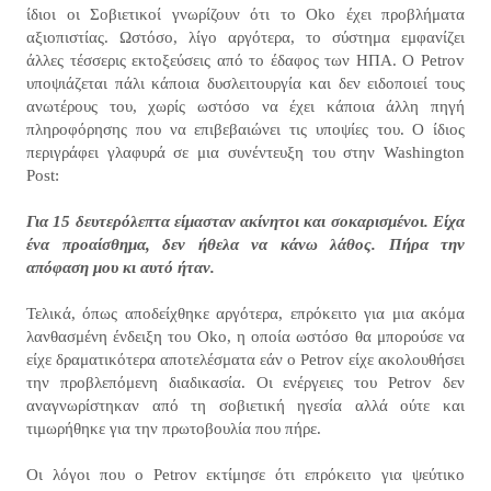
ίδιοι οι Σοβιετικοί γνωρίζουν ότι το Oko έχει προβλήματα
αξιοπιστίας. Ωστόσο, λίγο αργότερα, το σύστημα εμφανίζει
άλλες τέσσερις εκτοξεύσεις από το έδαφος των ΗΠΑ. Ο Petrov
υποψιάζεται πάλι κάποια δυσλειτουργία και δεν ειδοποιεί τους
ανωτέρους του, χωρίς ωστόσο να έχει κάποια άλλη πηγή
πληροφόρησης που να επιβεβαιώνει τις υποψίες του. Ο ίδιος
περιγράφει γλαφυρά σε μια συνέντευξη του στην Washington
Post:
Για 15 δευτερόλεπτα είμασταν ακίνητοι και σοκαρισμένοι. Είχα
ένα προαίσθημα, δεν ήθελα να κάνω λάθος. Πήρα την
απόφαση μου κι αυτό ήταν.
Τελικά, όπως αποδείχθηκε αργότερα, επρόκειτο για μια ακόμα
λανθασμένη ένδειξη του Oko, η οποία ωστόσο θα μπορούσε να
είχε δραματικότερα αποτελέσματα εάν ο Petrov είχε ακολουθήσει
την προβλεπόμενη διαδικασία. Οι ενέργειες του Petrov δεν
αναγνωρίστηκαν από τη σοβιετική ηγεσία αλλά ούτε και
τιμωρήθηκε για την πρωτοβουλία που πήρε.
Οι λόγοι που ο Petrov εκτίμησε ότι επρόκειτο για ψεύτικο