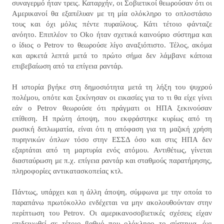
συναγερμό ήταν τρεις. Καταρχήν, οι Σοβιετικοί θεωρούσαν ότι οι
Αμερικανοί θα εξαπέλυαν με τη μία ολόκληρο το οπλοστάσιο
τους και όχι μόλις πέντε πυραύλους. Κάτι τέτοιο φάνταζε
ανόητο. Επιπλέον το Oko ήταν σχετικά καινούριο σύστημα και
ο ίδιος ο Petrov το θεωρούσε λίγο αναξιόπιστο. Τέλος, ακόμα
και αρκετά λεπτά μετά το πρώτο σήμα δεν λάμβανε κάποια
επιβεβαίωση από τα επίγεια ραντάρ.
Η ιστορία βγήκε στη δημοσιότητα μετά τη λήξη του ψυχρού
πολέμου, οπότε και ξεκίνησαν οι εικασίες για το τι θα είχε γίνει
εάν ο Petrov θεωρούσε ότι πράγματι οι ΗΠΑ ξεκινούσαν
επίθεση. Η πρώτη άποψη, που εκφράστηκε κυρίως από τη
ρωσική διπλωματία, είναι ότι η απόφαση για τη μαζική χρήση
πυρηνικών όπλων τόσο στην ΕΣΣΔ όσο και στις ΗΠΑ δεν
εξαρτάται από τη μαρτυρία ενός ατόμου. Αντιθέτως, γίνεται
διασταύρωση με π.χ. επίγεια ραντάρ και σταθμούς παρατήρησης,
πληροφορίες αντικατασκοπείας κτλ.
Πάντως, υπάρχει και η άλλη άποψη, σύμφωνα με την οποία το
παραπάνω πρωτόκολλο ενδέχεται να μην ακολουθούνταν στην
περίπτωση του Petrov. Οι αμερικανοσοβιετικές σχέσεις είχαν
επιδεινωθεί σε τέτοιο βαθμό που ολόκληρο το σύστημα, όχι