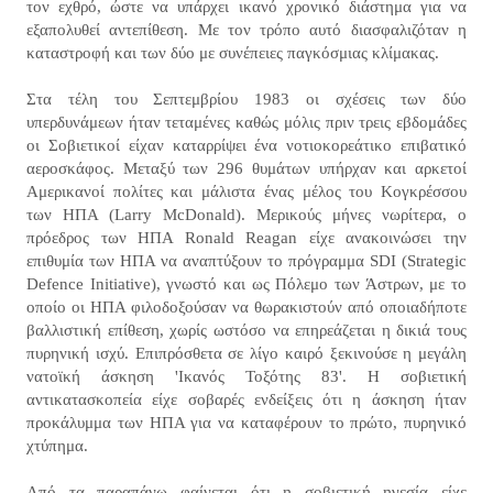
τον εχθρό, ώστε να υπάρχει ικανό χρονικό διάστημα για να
εξαπολυθεί αντεπίθεση. Με τον τρόπο αυτό διασφαλιζόταν η
καταστροφή και των δύο με συνέπειες παγκόσμιας κλίμακας.
Στα τέλη του Σεπτεμβρίου 1983 οι σχέσεις των δύο
υπερδυνάμεων ήταν τεταμένες καθώς μόλις πριν τρεις εβδομάδες
οι Σοβιετικοί είχαν καταρρίψει ένα νοτιοκορεάτικο επιβατικό
αεροσκάφος. Μεταξύ των 296 θυμάτων υπήρχαν και αρκετοί
Αμερικανοί πολίτες και μάλιστα ένας μέλος του Κογκρέσσου
των ΗΠΑ (Larry McDonald). Μερικούς μήνες νωρίτερα, ο
πρόεδρος των ΗΠΑ Ronald Reagan είχε ανακοινώσει την
επιθυμία των ΗΠΑ να αναπτύξουν το πρόγραμμα SDI (Strategic
Defence Initiative), γνωστό και ως Πόλεμο των Άστρων, με το
οποίο οι ΗΠΑ φιλοδοξούσαν να θωρακιστούν από οποιαδήποτε
βαλλιστική επίθεση, χωρίς ωστόσο να επηρεάζεται η δικιά τους
πυρηνική ισχύ. Επιπρόσθετα σε λίγο καιρό ξεκινούσε η μεγάλη
νατοϊκή άσκηση 'Ικανός Τοξότης 83'. Η σοβιετική
αντικατασκοπεία είχε σοβαρές ενδείξεις ότι η άσκηση ήταν
προκάλυμμα των ΗΠΑ για να καταφέρουν το πρώτο, πυρηνικό
χτύπημα.
Από τα παραπάνω φαίνεται ότι η σοβιετική ηγεσία είχε