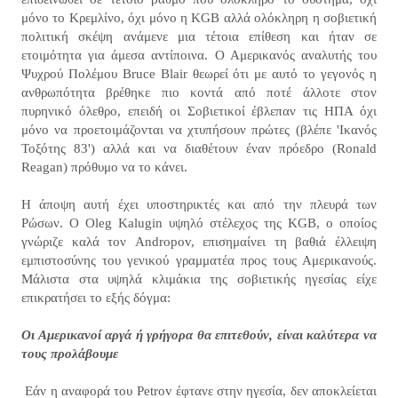
μόνο το Κρεμλίνο, όχι μόνο η KGB αλλά ολόκληρη η σοβιετική
πολιτική σκέψη ανάμενε μια τέτοια επίθεση και ήταν σε
ετοιμότητα για άμεσα αντίποινα. Ο Αμερικανός αναλυτής του
Ψυχρού Πολέμου Bruce Blair θεωρεί ότι με αυτό το γεγονός η
ανθρωπότητα βρέθηκε πιο κοντά από ποτέ άλλοτε στον
πυρηνικό όλεθρο, επειδή οι Σοβιετικοί έβλεπαν τις ΗΠΑ όχι
μόνο να προετοιμάζονται να χτυπήσουν πρώτες (βλέπε 'Ικανός
Τοξότης 83') αλλά και να διαθέτουν έναν πρόεδρο (Ronald
Reagan) πρόθυμο να το κάνει.
Η άποψη αυτή έχει υποστηρικτές και από την πλευρά των
Ρώσων. Ο Oleg Kalugin υψηλό στέλεχος της KGB, ο οποίος
γνώριζε καλά τον Andropov, επισημαίνει τη βαθιά έλλειψη
εμπιστοσύνης του γενικού γραμματέα προς τους Αμερικανούς.
Μάλιστα στα υψηλά κλιμάκια της σοβιετικής ηγεσίας είχε
επικρατήσει το εξής δόγμα:
Οι Αμερικανοί αργά ή γρήγορα θα επιτεθούν, είναι καλύτερα να
τους προλάβουμε
Εάν η αναφορά του Petrov έφτανε στην ηγεσία, δεν αποκλείεται