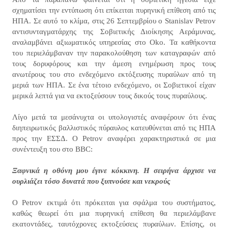
σχηματίσει την εντύπωση ότι επίκειται πυρηνική επίθεση από τις
ΗΠΑ. Σε αυτό το κλίμα, στις 26 Σεπτεμβρίου ο Stanislav Petrov
αντισυνταγματάρχης της Σοβιετικής Διοίκησης Αεράμυνας,
αναλαμβάνει αξιωματικός υπηρεσίας στο Oko. Τα καθήκοντα
του περιελάμβαναν την παρακολούθηση των καταγραφών από
τους δορυφόρους και την άμεση ενημέρωση προς τους
ανωτέρους του στο ενδεχόμενο εκτόξευσης πυραύλων από τη
μεριά των ΗΠΑ. Σε ένα τέτοιο ενδεχόμενο, οι Σοβιετικοί είχαν
μερικά λεπτά για να εκτοξεύσουν τους δικούς τους πυραύλους.
Λίγο μετά τα μεσάνυχτα οι υπολογιστές αναφέρουν ότι ένας
διηπειρωτικός βαλλιστικός πύραυλος κατευθύνεται από τις ΗΠΑ
προς την ΕΣΣΔ. Ο Petrov αναφέρει χαρακτηριστικά σε μια
συνέντευξη του στο BBC:
Ξαφνικά η οθόνη μου έγινε κόκκινη. Η σειρήνα άρχισε να
ουρλιάζει τόσο δυνατά που ξυπνούσε και νεκρούς
Ο Petrov εκτιμά ότι πρόκειται για σφάλμα του συστήματος,
καθώς θεωρεί ότι μια πυρηνική επίθεση θα περιελάμβανε
εκατοντάδες, ταυτόχρονες εκτοξεύσεις πυραύλων. Επίσης, οι