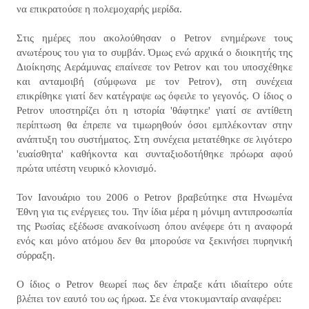
να επικρατούσε η πολεμοχαρής μερίδα.
Στις ημέρες που ακολούθησαν ο Petrov ενημέρωνε τους
ανωτέρους του για το συμβάν. Όμως ενώ αρχικά ο διοικητής της
Διοίκησης Αεράμυνας επαίνεσε τον Petrov και του υποσχέθηκε
και ανταμοιβή (σύμφωνα με τον Petrov), στη συνέχεια
επικρίθηκε γιατί δεν κατέγραψε ως όφειλε το γεγονός. Ο ίδιος ο
Petrov υποστηρίζει ότι η ιστορία 'θάφτηκε' γιατί σε αντίθετη
περίπτωση θα έπρεπε να τιμωρηθούν όσοι εμπλέκονταν στην
ανάπτυξη του συστήματος. Στη συνέχεια μετατέθηκε σε λιγότερο
'ευαίσθητα' καθήκοντα και συνταξιοδοτήθηκε πρόωρα αφού
πρώτα υπέστη νευρικό κλονισμό.
Τον Ιανουάριο του 2006 ο Petrov βραβεύτηκε στα Ηνωμένα
Έθνη για τις ενέργειες του. Την ίδια μέρα η μόνιμη αντιπροσωπία
της Ρωσίας εξέδωσε ανακοίνωση όπου ανέφερε ότι η αναφορά
ενός και μόνο ατόμου δεν θα μπορούσε να ξεκινήσει πυρηνική
σύρραξη.
Ο ίδιος ο Petrov θεωρεί πως δεν έπραξε κάτι ιδιαίτερο ούτε
βλέπει τον εαυτό του ως ήρωα. Σε ένα ντοκυμανταίρ αναφέρει: