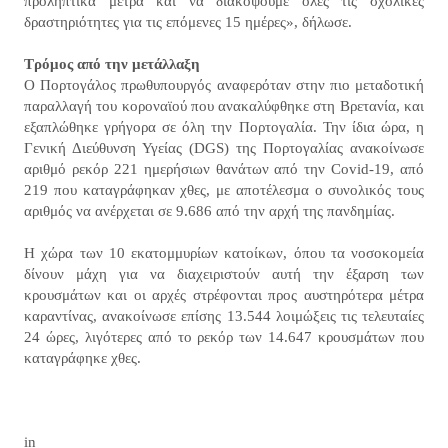
προληπτικά μέτρα και να διακόψουμε όλες τις σχολικές
δραστηριότητες για τις επόμενες 15 ημέρες», δήλωσε.
Τρόμος από την μετάλλαξη
Ο Πορτογάλος πρωθυπουργός αναφερόταν στην πιο μεταδοτική
παραλλαγή του κοροναϊού που ανακαλύφθηκε στη Βρετανία, και
εξαπλώθηκε γρήγορα σε όλη την Πορτογαλία. Την ίδια ώρα, η
Γενική Διεύθυνση Υγείας (DGS) της Πορτογαλίας ανακοίνωσε
αριθμό ρεκόρ 221 ημερήσιων θανάτων από την Covid-19, από
219 που καταγράφηκαν χθες, με αποτέλεσμα ο συνολικός τους
αριθμός να ανέρχεται σε 9.686 από την αρχή της πανδημίας.
Η χώρα των 10 εκατομμυρίων κατοίκων, όπου τα νοσοκομεία
δίνουν μάχη για να διαχειριστούν αυτή την έξαρση των
κρουσμάτων και οι αρχές στρέφονται προς αυστηρότερα μέτρα
καραντίνας, ανακοίνωσε επίσης 13.544 λοιμώξεις τις τελευταίες
24 ώρες, λιγότερες από το ρεκόρ των 14.647 κρουσμάτων που
καταγράφηκε χθες.​
in