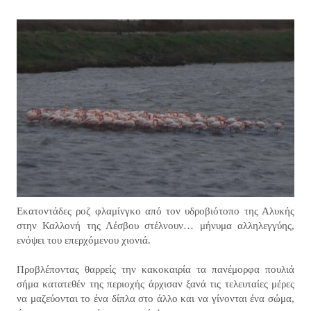
Εκατοντάδες ροζ φλαμίνγκο από τον υδροβιότοπο της Αλυκής
στην Καλλονή της Λέσβου στέλνουν… μήνυμα αλληλεγγύης,
ενόψει του επερχόμενου χιονιά.
Προβλέποντας θαρρείς την κακοκαιρία τα πανέμορφα πουλιά
σήμα κατατεθέν της περιοχής άρχισαν ξανά τις τελευταίες μέρες
να μαζεύονται το ένα δίπλα στο άλλο και να γίνονται ένα σώμα,