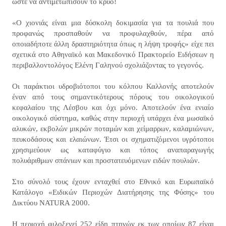
ώστε να αντιμετωπίσουν το κρύο!
«Ο χιονιάς είναι μια δύσκολη δοκιμασία για τα πουλιά που
προφανώς προσπαθούν να προφυλαχθούν, πέρα από
οποιαδήποτε άλλη δραστηριότητα όπως η λήψη τροφής» είχε πει
σχετικά στο Αθηναϊκό και Μακεδονικό Πρακτορείο Ειδήσεων η
περιβαλλοντολόγος Ελένη Γαληνού σχολιάζοντας το γεγονός.
Οι παράκτιοι υδροβιότοποι του κόλπου Καλλονής αποτελούν
έναν από τους σημαντικότερους πόρους του οικολογικού
κεφαλαίου της Λέσβου και όχι μόνο. Αποτελούν ένα ενιαίο
οικολογικό σύστημα, καθώς στην περιοχή υπάρχει ένα μωσαϊκό
αλυκών, εκβολών μικρών ποταμών και χείμαρρων, καλαμιώνων,
πευκοδάσους και ελαιώνων. Έτσι οι σχηματιζόμενοι υγρότοποι
χρησιμεύουν ως καταφύγιο και τόπος αναπαραγωγής
πολυάριθμων σπάνιων και προστατευόμενων ειδών πουλιών.
Στο σύνολό τους έχουν ενταχθεί στο Εθνικό και Ευρωπαϊκό
Κατάλογο «Ειδικών Περιοχών Διατήρησης της Φύσης» του
Δικτύου NATURA 2000.
Η περιοχή φιλοξενεί 252 είδη πτηνών εκ των οποίων 87 είναι