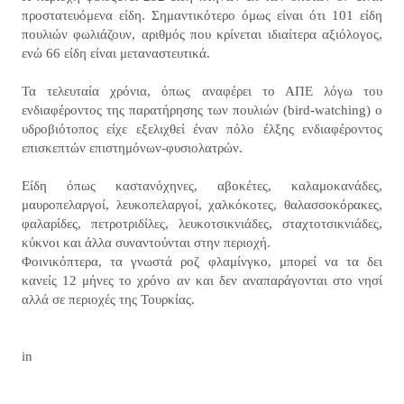
προστατευόμενα είδη. Σημαντικότερο όμως είναι ότι 101 είδη
πουλιών φωλιάζουν, αριθμός που κρίνεται ιδιαίτερα αξιόλογος,
ενώ 66 είδη είναι μεταναστευτικά.
Τα τελευταία χρόνια, όπως αναφέρει το ΑΠΕ λόγω του
ενδιαφέροντος της παρατήρησης των πουλιών (bird-watching) ο
υδροβιότοπος είχε εξελιχθεί έναν πόλο έλξης ενδιαφέροντος
επισκεπτών επιστημόνων-φυσιολατρών.
Είδη όπως καστανόχηνες, αβοκέτες, καλαμοκανάδες,
μαυροπελαργοί, λευκοπελαργοί, χαλκόκοτες, θαλασσοκόρακες,
φαλαρίδες, πετροτριδίλες, λευκοτσικνιάδες, σταχτοτσικνιάδες,
κύκνοι και άλλα συναντούνται στην περιοχή.
Φοινικόπτερα, τα γνωστά ροζ φλαμίνγκο, μπορεί να τα δει
κανείς 12 μήνες το χρόνο αν και δεν αναπαράγονται στο νησί
αλλά σε περιοχές της Τουρκίας.
in