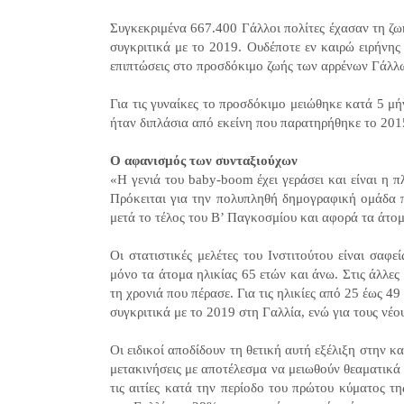
Συγκεκριμένα 667.400 Γάλλοι πολίτες έχασαν τη ζω
συγκριτικά με το 2019. Ουδέποτε εν καιρώ ειρήνης
επιπτώσεις στο προσδόκιμο ζωής των αρρένων Γάλλω
Για τις γυναίκες το προσδόκιμο μειώθηκε κατά 5 μ
ήταν διπλάσια από εκείνη που παρατηρήθηκε το 201
Ο αφανισμός των συνταξιούχων
«Η γενιά του baby-boom έχει γεράσει και είναι η π
Πρόκειται για την πολυπληθή δημογραφική ομάδα 
μετά το τέλος του Β’ Παγκοσμίου και αφορά τα άτο
Οι στατιστικές μελέτες του Ινστιτούτου είναι σα
μόνο τα άτομα ηλικίας 65 ετών και άνω. Στις άλλε
τη χρονιά που πέρασε. Για τις ηλικίες από 25 έως 
συγκριτικά με το 2019 στη Γαλλία, ενώ για τους ν
Οι ειδικοί αποδίδουν τη θετική αυτή εξέλιξη στην κα
μετακινήσεις με αποτέλεσμα να μειωθούν θεαματικά
τις αιτίες κατά την περίοδο του πρώτου κύματος τ