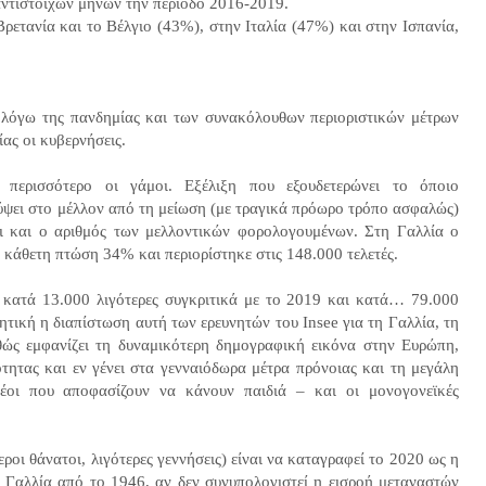
αντίστοιχων μηνών την περίοδο 2016-2019.
ρετανία και το Βέλγιο (43%), στην Ιταλία (47%) και στην Ισπανία,
 λόγω της πανδημίας και των συνακόλουθων περιοριστικών μέτρων
ίας οι κυβερνήσεις.
περισσότερο οι γάμοι. Εξέλιξη που εξουδετερώνει το όποιο
ψει στο μέλλον από τη μείωση (με τραγικά πρόωρο τρόπο ασφαλώς)
αι και ο αριθμός των μελλοντικών φορολογουμένων. Στη Γαλλία ο
 κάθετη πτώση 34% και περιορίστηκε στις 148.000 τελετές.
ν κατά 13.000 λιγότερες συγκριτικά με το 2019 και κατά… 79.000
ητική η διαπίστωση αυτή των ερευνητών του Insee για τη Γαλλία, τη
θώς εμφανίζει τη δυναμικότερη δημογραφική εικόνα στην Ευρώπη,
τητας και εν γένει στα γενναιόδωρα μέτρα πρόνοιας και τη μεγάλη
έοι που αποφασίζουν να κάνουν παιδιά – και οι μονογονεϊκές
ροι θάνατοι, λιγότερες γεννήσεις) είναι να καταγραφεί το 2020 ως η
 Γαλλία από το 1946, αν δεν συνυπολογιστεί η εισροή μεταναστών