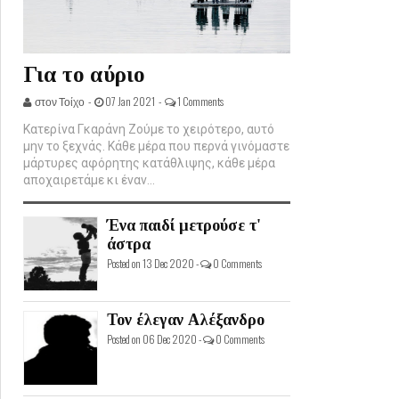
Για το αύριο
στον Τοίχο -
07 Jan 2021 -
1 Comments
Κατερίνα Γκαράνη Ζούμε το χειρότερο, αυτό
μην το ξεχνάς. Κάθε μέρα που περνά γινόμαστε
μάρτυρες αφόρητης κατάθλιψης, κάθε μέρα
αποχαιρετάμε κι έναν...
Ένα παιδί μετρούσε τ'
άστρα
Posted on 13 Dec 2020 -
0 Comments
Τον έλεγαν Αλέξανδρο
Posted on 06 Dec 2020 -
0 Comments