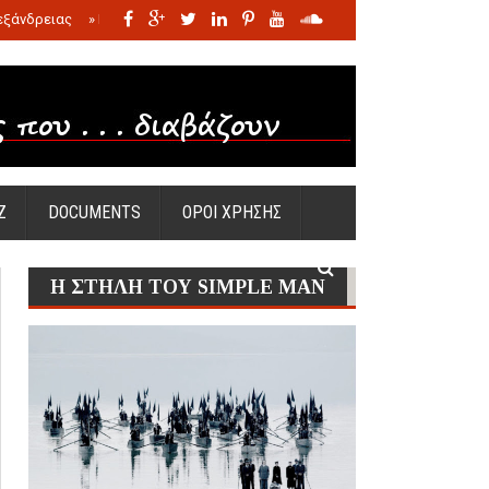
εξάνδρειας
»
Η σφαγή των νηπίων της Σάντας
»
Πώς προέκυψε η Ωραία
Ζ
DOCUMENTS
ΟΡΟΙ ΧΡΗΣΗΣ
Η ΣΤΗΛΗ ΤΟΥ SIMPLE MAN