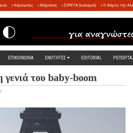
ειας
»
Κέρκωπες
»
Μαρσύας
»
ΣΥΡΙΓΓΑ (καλαμιά)
»
Ο Φάρος της Αλ
.
ΕΠΙΚΟΙΝΩΝΙΑ
ΕΝΟΤΗΤΕΣ
EDITORIAL
ΡΕΠΟΡΤΑ
η γενιά του baby-boom
s