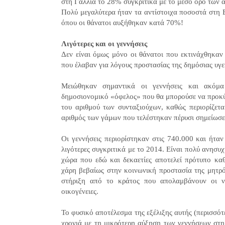
στη Γαλλία το 28% συγκριτικά με το μέσο όρο των 
Πολύ μεγαλύτερα ήταν τα αντίστοιχα ποσοστά στη Β
όπου οι θάνατοι αυξήθηκαν κατά 70%!
Λιγότερες και οι γεννήσεις
Δεν είναι όμως μόνο οι θάνατοι που εκτινάχθηκαν
που έλαβαν για λόγους προστασίας της δημόσιας υγε
Μειώθηκαν σημαντικά οι γεννήσεις και ακόμα 
δημοσιονομικό «όφελος» που θα μπορούσε να προκύ
του αριθμού των συνταξιούχων, καθώς περιορίζετ
αριθμός των γάμων που τελέστηκαν πέρυσι σημείωσε
Οι γεννήσεις περιορίστηκαν στις 740.000 και ήτα
λιγότερες συγκριτικά με το 2014. Είναι πολύ ανησυχ
χώρα που εδώ και δεκαετίες αποτελεί πρότυπο κα
χάρη βεβαίως στην κοινωνική προστασία της μητρό
στήριξη από το κράτος που απολαμβάνουν οι ν
οικογένειες.
Το φυσικό αποτέλεσμα της εξέλιξης αυτής (περισσότε
χρονιά με τη μικρότερη αύξηση των γεννήσεων στη