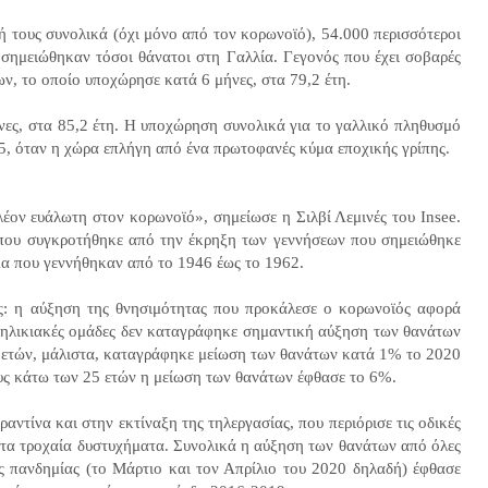
ή τους συνολικά (όχι μόνο από τον κορωνοϊό), 54.000 περισσότεροι
 σημειώθηκαν τόσοι θάνατοι στη Γαλλία. Γεγονός που έχει σοβαρές
ν, το οποίο υποχώρησε κατά 6 μήνες, στα 79,2 έτη.
ήνες, στα 85,2 έτη. Η υποχώρηση συνολικά για το γαλλικό πληθυσμό
5, όταν η χώρα επλήγη από ένα πρωτοφανές κύμα εποχικής γρίπης.
λέον ευάλωτη στον κορωνοϊό», σημείωσε η Σιλβί Λεμινές του Insee.
που συγκροτήθηκε από την έκρηξη των γεννήσεων που σημειώθηκε
μα που γεννήθηκαν από το 1946 έως το 1962.
φείς: η αύξηση της θνησιμότητας που προκάλεσε ο κορωνοϊός αφορά
ς ηλικιακές ομάδες δεν καταγράφηκε σημαντική αύξηση των θανάτων
49 ετών, μάλιστα, καταγράφηκε μείωση των θανάτων κατά 1% το 2020
έους κάτω των 25 ετών η μείωση των θανάτων έφθασε το 6%.
ραντίνα και στην εκτίναξη της τηλεργασίας, που περιόρισε τις οδικές
 τα τροχαία δυστυχήματα. Συνολικά η αύξηση των θανάτων από όλες
ης πανδημίας (το Μάρτιο και τον Απρίλιο του 2020 δηλαδή) έφθασε