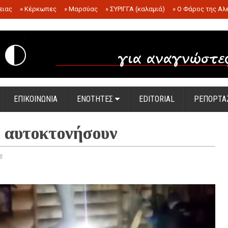
ειας
»
Κέρκωπες
»
Μαρσύας
»
ΣΥΡΙΓΓΑ (καλαμιά)
»
Ο Φάρος της Αλ
.
ΕΠΙΚΟΙΝΩΝΙΑ
ΕΝΟΤΗΤΕΣ
EDITORIAL
ΡΕΠΟΡΤΑ
α αυτοκτονήσουν
s