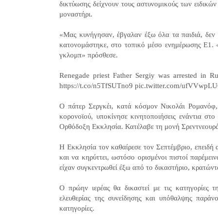
δικτύωσης δείχνουν τους αστυνομικούς των ειδικών
μοναστήρι.
«Μας κυνήγησαν, έβγαλαν έξω όλα τα παιδιά, δεν 
κατονομάστηκε, στο τοπικό μέσο ενημέρωσης Ε1.
γκλομπ» πρόσθεσε.
Renegade priest Father Sergiy was arrested in Ru
https://t.co/n5TfSUTno9 pic.twitter.com/ufVVwp
Ο πάτερ Σεργκέι, κατά κόσμον Νικολάι Ρομανόφ,
κορονοϊού, υποκίνησε κινητοποιήσεις ενάντια στο
Ορθόδοξη Εκκλησία. Κατέλαβε τη μονή Σρεντνεουράλ
Η Εκκλησία τον καθαίρεσε τον Σεπτέμβριο, επειδή α
και να κηρύττει, ωστόσο ορισμένοι πιστοί παρέμε
είχαν συγκεντρωθεί έξω από το δικαστήριο, κρατώντ
Ο πρώην ιερέας θα δικαστεί με τις κατηγορίες τ
ελευθερίας της συνείδησης και υπόθαλψης παράνομ
κατηγορίες.