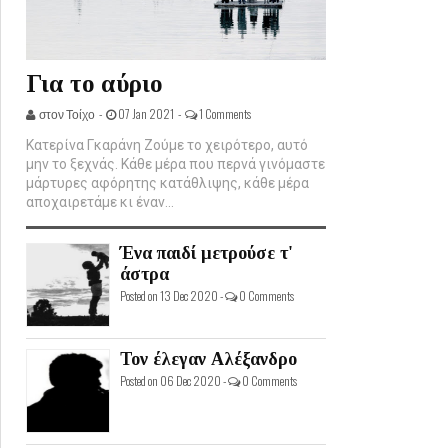
Για το αύριο
στον Τοίχο -
07 Jan 2021 -
1 Comments
Κατερίνα Γκαράνη Ζούμε το χειρότερο, αυτό
μην το ξεχνάς. Κάθε μέρα που περνά γινόμαστε
μάρτυρες αφόρητης κατάθλιψης, κάθε μέρα
αποχαιρετάμε κι έναν...
Ένα παιδί μετρούσε τ'
άστρα
Posted on 13 Dec 2020 -
0 Comments
Τον έλεγαν Αλέξανδρο
Posted on 06 Dec 2020 -
0 Comments