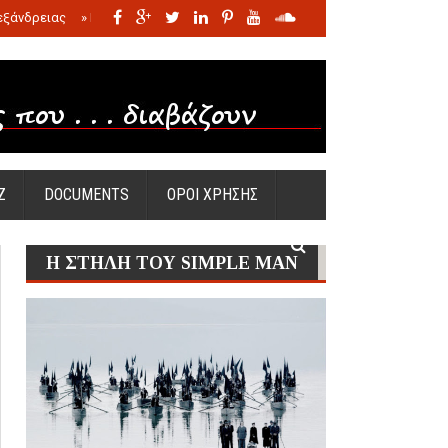
εξάνδρειας
»
Η σφαγή των νηπίων της Σάντας
»
Πώς προέκυψε η Ωραία
Ζ
DOCUMENTS
ΟΡΟΙ ΧΡΗΣΗΣ
Η ΣΤΗΛΗ ΤΟΥ SIMPLE MAN