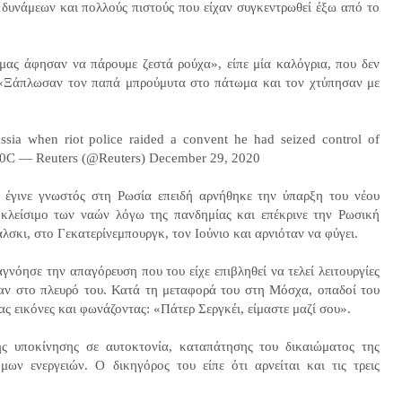
 δυνάμεων και πολλούς πιστούς που είχαν συγκεντρωθεί έξω από το
μας άφησαν να πάρουμε ζεστά ρούχα», είπε μία καλόγρια, που δεν
 «Ξάπλωσαν τον παπά μπρούμυτα στο πάτωμα και τον χτύπησαν με
ssia when riot police raided a convent he had seized control of
LU0C — Reuters (@Reuters) December 29, 2020
 έγινε γνωστός στη Ρωσία επειδή αρνήθηκε την ύπαρξη του νέου
 κλείσιμο των ναών λόγω της πανδημίας και επέκρινε την Ρωσική
σκι, στο Γεκατερίνεμπουργκ, τον Ιούνιο και αρνιόταν να φύγει.
γνόησε την απαγόρευση που του είχε επιβληθεί να τελεί λειτουργίες
ιναν στο πλευρό του. Κατά τη μεταφορά του στη Μόσχα, οπαδοί του
ας εικόνες και φωνάζοντας: «Πάτερ Σεργκέι, είμαστε μαζί σου».
ης υποκίνησης σε αυτοκτονία, καταπάτησης του δικαιώματος της
ων ενεργειών. Ο δικηγόρος του είπε ότι αρνείται και τις τρεις