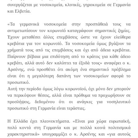
συνεργάζεται με νοσοκομεία, κλινικές, γηροκομεία σε Γερμανία
και Ελβετία.
«Τα γερμανικά νοσοκομεία στην προσπάθειά τους να
αντιμετωπίσουν τον κορωνοϊό καταγράφουν σημαντικές ζημίες.
Έχουν μεταθέσει άλλες επεμβάσεις ώστε να έχουν ελεύθερα
κρεβάτια για τον κορωνοϊό. Τα νοσοκομεία όμως βγάζουν τα
χρήματά τους από τις επεμβάσεις και όχι από άδεια κρεβάτια.
Παίρνουν βέβαια μια επιδότηση από το κράτος για κάθε άδειο
κρεβάτι, αλλά αυτό δεν καλύπτει τα έξοδά τους» αναφέρει ο κ.
Αρσένης, ενώ προσθέτει ότι ακόμη ένα σημαντικό πρόβλημα
είναι ότι η μεγαλύτερη δαπάνη των νοσοκομείων αφορά το
προσωπικό.
Αυτή την περίοδο όμως λόγω κορωνοϊού, όχι μόνο δεν μπορούν
να περικόψουν θέσεις, αλλά είναι πρόθυμα να προχωρήσουν σε
προσλήψεις, δεδομένου ότι οι ανάγκες για νοσηλευτικό
προσωπικό στη Γερμανία είναι τεράστιες.
Η Ελλάδα έχει πλεονεκτήματα. «Είναι μια χώρα ευρωπαϊκή,
πολύ κοντά στη Γερμανία και με πολλά κοινά πολιτισμικά
χαρακτηριστικά» υπογραμμίζει ο κ. Αρσένης και «για αυτούς