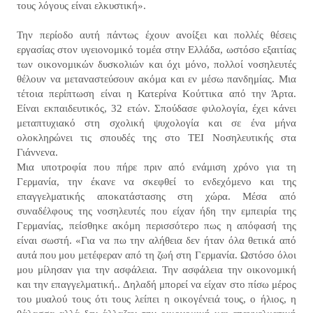
τους λόγους είναι ελκυστική».
Την περίοδο αυτή πάντως έχουν ανοίξει και πολλές θέσεις
εργασίας στον υγειονομικό τομέα στην Ελλάδα, ωστόσο εξαιτίας
των οικονομικών δυσκολιών και όχι μόνο, πολλοί νοσηλευτές
θέλουν να μεταναστεύσουν ακόμα και εν μέσω πανδημίας. Μια
τέτοια περίπτωση είναι η Κατερίνα Κούττικα από την Άρτα.
Είναι εκπαιδευτικός, 32 ετών. Σπούδασε φιλολογία, έχει κάνει
μεταπτυχιακό στη σχολική ψυχολογία και σε ένα μήνα
ολοκληρώνει τις σπουδές της στο ΤΕΙ Νοσηλευτικής στα
Γιάννενα.
Μια υποτροφία που πήρε πριν από ενάμιση χρόνο για τη
Γερμανία, την έκανε να σκεφθεί το ενδεχόμενο και της
επαγγελματικής αποκατάστασης στη χώρα. Μέσα από
συναδέλφους της νοσηλευτές που είχαν ήδη την εμπειρία της
Γερμανίας, πείσθηκε ακόμη περισσότερο πως η απόφασή της
είναι σωστή. «Για να πω την αλήθεια δεν ήταν όλα θετικά από
αυτά που μου μετέφεραν από τη ζωή στη Γερμανία. Ωστόσο όλοι
μου μίλησαν για την ασφάλεια. Την ασφάλεια την οικονομική
και την επαγγελματική.. Δηλαδή μπορεί να είχαν στο πίσω μέρος
του μυαλού τους ότι τους λείπει η οικογένειά τους, ο ήλιος, η