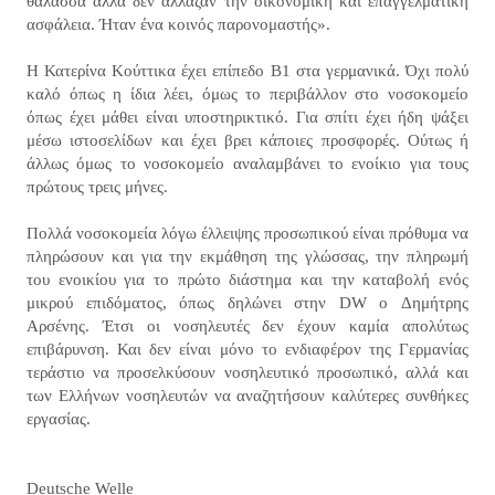
θάλασσα αλλά δεν άλλαζαν την οικονομική και επαγγελματική
ασφάλεια. Ήταν ένα κοινός παρονομαστής».
Η Κατερίνα Κούττικα έχει επίπεδο Β1 στα γερμανικά. Όχι πολύ
καλό όπως η ίδια λέει, όμως το περιβάλλον στο νοσοκομείο
όπως έχει μάθει είναι υποστηρικτικό. Για σπίτι έχει ήδη ψάξει
μέσω ιστοσελίδων και έχει βρει κάποιες προσφορές. Ούτως ή
άλλως όμως το νοσοκομείο αναλαμβάνει το ενοίκιο για τους
πρώτους τρεις μήνες.
Πολλά νοσοκομεία λόγω έλλειψης προσωπικού είναι πρόθυμα να
πληρώσουν και για την εκμάθηση της γλώσσας, την πληρωμή
του ενοικίου για το πρώτο διάστημα και την καταβολή ενός
μικρού επιδόματος, όπως δηλώνει στην DW o Δημήτρης
Αρσένης. Έτσι οι νοσηλευτές δεν έχουν καμία απολύτως
επιβάρυνση. Και δεν είναι μόνο το ενδιαφέρον της Γερμανίας
τεράστιο να προσελκύσουν νοσηλευτικό προσωπικό, αλλά και
των Ελλήνων νοσηλευτών να αναζητήσουν καλύτερες συνθήκες
εργασίας.
Deutsche Welle