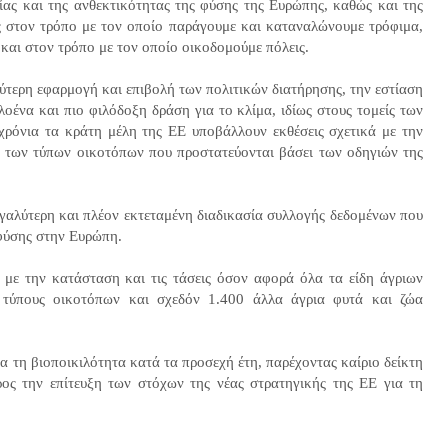
ίας και της ανθεκτικότητας της φύσης της Ευρώπης, καθώς και της
ές στον τρόπο με τον οποίο παράγουμε και καταναλώνουμε τρόφιμα,
 και στον τρόπο με τον οποίο οικοδομούμε πόλεις.
λύτερη εφαρμογή και επιβολή των πολιτικών διατήρησης, την εστίαση
οένα και πιο φιλόδοξη δράση για το κλίμα, ιδίως στους τομείς των
 χρόνια τα κράτη μέλη της ΕΕ υποβάλλουν εκθέσεις σχετικά με την
αι των τύπων οικοτόπων που προστατεύονται βάσει των οδηγιών της
γαλύτερη και πλέον εκτεταμένη διαδικασία συλλογής δεδομένων που
ς φύσης στην Ευρώπη.
με την κατάσταση και τις τάσεις όσον αφορά όλα τα είδη άγριων
 τύπους οικοτόπων και σχεδόν 1.400 άλλα άγρια φυτά και ζώα
α τη βιοποικιλότητα κατά τα προσεχή έτη, παρέχοντας καίριο δείκτη
ς την επίτευξη των στόχων της νέας στρατηγικής της ΕΕ για τη