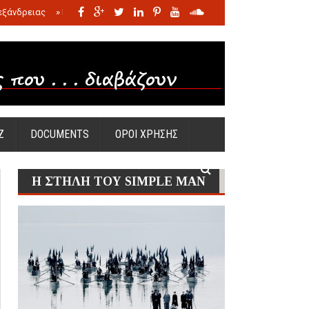
εξάνδρειας
»
Η σφαγή των νηπίων της Σάντας
»
Πώς προέκυψε η Ωραία
Ζ
DOCUMENTS
ΟΡΟΙ ΧΡΗΣΗΣ
Η ΣΤΗΛΗ ΤΟΥ SIMPLE MAN