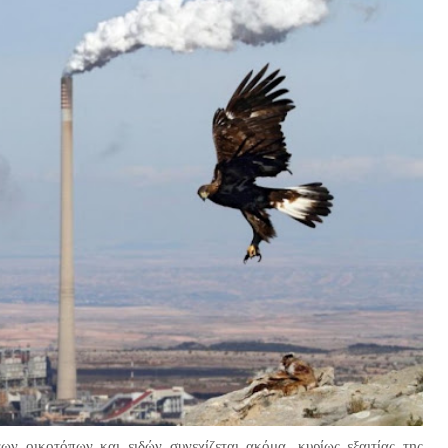
ν οικοτόπων και ειδών συνεχίζεται ακόμα, κυρίως εξαιτίας της