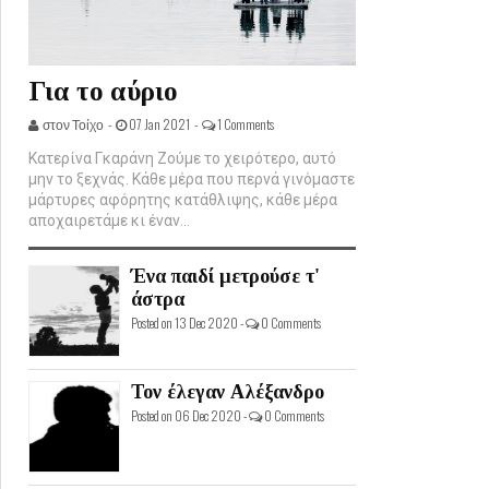
Για το αύριο
στον Τοίχο -
07 Jan 2021 -
1 Comments
Κατερίνα Γκαράνη Ζούμε το χειρότερο, αυτό
μην το ξεχνάς. Κάθε μέρα που περνά γινόμαστε
μάρτυρες αφόρητης κατάθλιψης, κάθε μέρα
αποχαιρετάμε κι έναν...
Ένα παιδί μετρούσε τ'
άστρα
Posted on 13 Dec 2020 -
0 Comments
Τον έλεγαν Αλέξανδρο
Posted on 06 Dec 2020 -
0 Comments