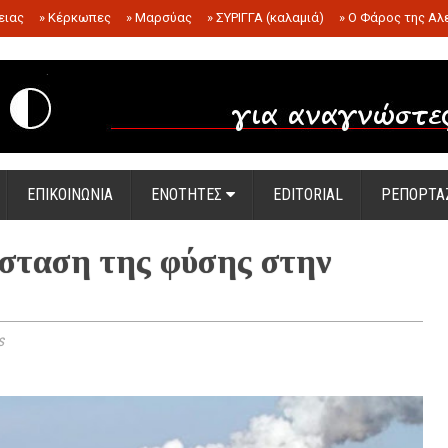
ειας
»
Κέρκωπες
»
Μαρσύας
»
ΣΥΡΙΓΓΑ (καλαμιά)
»
Ο Φάρος της Αλ
.
ΕΠΙΚΟΙΝΩΝΙΑ
ΕΝΟΤΗΤΕΣ
EDITORIAL
ΡΕΠΟΡΤΑ
άσταση της φύσης στην
s