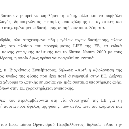
ιοτόπων μπορεί να ωφελήσει τη φύση, αλλά και να συμβάλει
λαγής, δημιουργώντας ευκαιρίες απασχόλησης σε αγροτικές και
τι τα στοχευμένα μέτρα διατήρησης αποφέρουν αποτελέσματα.
δρίδα, όλα στοχευόμενα είδη μεγάλων έργων διατήρησης, πλέον
ίες στο πλαίσιο του προγράμματος LIFE της ΕΕ, τα ειδικά
 κοινής γεωργικής πολιτικής και το δίκτυο Natura 2000 με τους
ίδραση, η οποία όμως πρέπει να ενισχυθεί σημαντικά.
, κ. Βιργκίνιους Σινκέβιτσους, δήλωσε: «Αυτή η αξιολόγηση της
ς υγείας της φύσης που έχει ποτέ διενεργηθεί στην ΕΕ. Δείχνει
α χάνουμε το ζωτικής σημασίας για εμάς σύστημα υποστήριξης ζωής.
όπων στην ΕΕ χαρακτηρίζεται ανεπαρκής.
ύσεις που περιλαμβάνονται στη νέα στρατηγική της ΕΕ για τη
κή πορεία προς όφελος της φύσης, των ανθρώπων, του κλίματος και
ς του Ευρωπαϊκού Οργανισμού Περιβάλλοντος, δήλωσε: «Από την