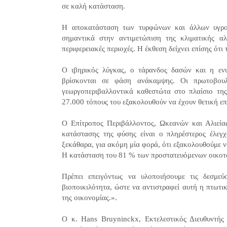
σε καλή κατάσταση.
Η αποκατάσταση των τυρφώνων και άλλων υγροβ
σημαντικά στην αντιμετώπιση της κλιματικής αλ
περιφερειακές περιοχές. Η έκθεση δείχνει επίσης ό
Ο ιβηρικός λύγκας, ο τάρανδος δασών και η ενυ
βρίσκονται σε φάση ανάκαμψης. Οι πρωτοβουλ
γεωργοπεριβαλλοντικά καθεστώτα στο πλαίσιο της
27.000 τόπους του εξακολουθούν να έχουν θετική επ
Ο Επίτροπος Περιβάλλοντος, Ωκεανών και Αλιείας
κατάστασης της φύσης είναι ο πληρέστερος έλεγχο
ξεκάθαρα, για ακόμη μία φορά, ότι εξακολουθούμε ν
Η κατάσταση του 81 % των προστατευόμενων οικοτ
Πρέπει επειγόντως να υλοποιήσουμε τις δεσμε
βιοποικιλότητα, ώστε να αντιστραφεί αυτή η πτωτι
της οικονομίας.».
Ο κ. Hans Bruyninckx, Εκτελεστικός Διευθυντή