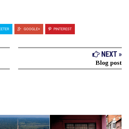
ETER
GOOGLE+
PINTEREST
NEXT »
Blog post