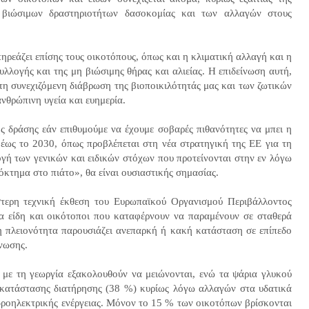
η βιώσιμων δραστηριοτήτων δασοκομίας και των αλλαγών στους
ηρεάζει επίσης τους οικοτόπους, όπως και η κλιματική αλλαγή και η
λογής και της μη βιώσιμης θήρας και αλιείας. Η επιδείνωση αυτή,
τη συνεχιζόμενη διάβρωση της βιοποικιλότητάς μας και των ζωτικών
ανθρώπινη υγεία και ευημερία.
 δράσης εάν επιθυμούμε να έχουμε σοβαρές πιθανότητες να μπει η
έως το 2030, όπως προβλέπεται στη νέα στρατηγική της ΕΕ για τη
ογή των γενικών και ειδικών στόχων που προτείνονται στην εν λόγω
όκτημα στο πιάτο», θα είναι ουσιαστικής σημασίας.
τερη τεχνική έκθεση του Ευρωπαϊκού Οργανισμού Περιβάλλοντος
α είδη και οικότοποι που καταφέρνουν να παραμένουν σε σταθερά
, η πλειονότητα παρουσιάζει ανεπαρκή ή κακή κατάσταση σε επίπεδο
ίνωσης.
 με τη γεωργία εξακολουθούν να μειώνονται, ενώ τα ψάρια γλυκού
κατάστασης διατήρησης (38 %) κυρίως λόγω αλλαγών στα υδατικά
υδροηλεκτρικής ενέργειας. Μόνον το 15 % των οικοτόπων βρίσκονται