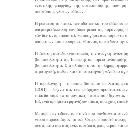
εντατικής γεωργίας, της αστικοποίησης, των μ
οικοτόπους γλυκών υδάτων.
Η ρύπανση του αέρα, των υδάτων και του εδάφους επ
υπερεκμετάλλευση των ζώων μέσω της παράνομης συλ
εάν δεν αντιμετωπιστεί, θα οδηγήσει αναπόφευκτα σ
υπηρεσιών που προσφέρει, θέτοντας σε κίνδυνο την 
Η έκθεση καταδεικνύει σαφώς την ανάγκη ανάληψης
βιοποικιλότητα της Ευρώπης σε πορεία ανάκαμψης 
βιοποικιλότητα. Στο πλαίσιο αυτό, η πλήρης εφαρμ
στρατηγική, καθώς και στη στρατηγική «Από το αγρ
Η αξιολόγηση —η οποία βασίζεται σε λεπτομερέσ
(ΕΟΠ)— δείχνει ότι, ενώ υπάρχουν προστατευόμεν
επίπεδα παρά τις σημαντικές πιέσεις που δέχονται
ΕΕ, ενώ ορισμένα εμφανίζουν τάσεις συνεχούς επιδε
Μεταξύ των ειδών, τα πτηνά που συνδέονται στενά
νερού παρουσιάζουν το υψηλότερο ποσοστό κακής 
συστήματα και στις εγκαταστάσεις ροής νερού και 