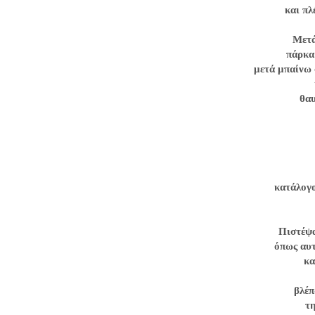
και π
Μετά
πάρκα
μετά μπαίνω 
θαυ
κατάλογ
Πιστέψα
όπως αυτ
κα
βλέπ
τ