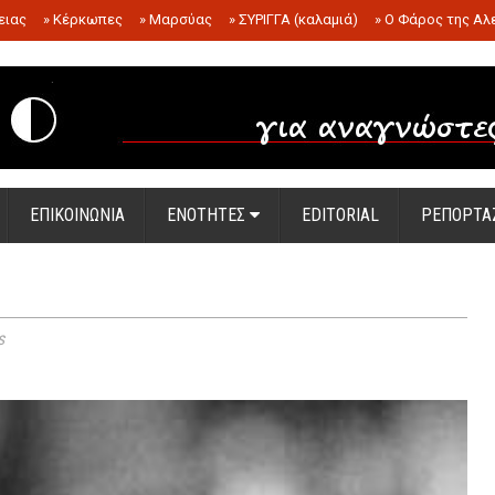
ειας
»
Κέρκωπες
»
Μαρσύας
»
ΣΥΡΙΓΓΑ (καλαμιά)
»
Ο Φάρος της Αλ
.
ΕΠΙΚΟΙΝΩΝΙΑ
ΕΝΟΤΗΤΕΣ
EDITORIAL
ΡΕΠΟΡΤΑ
s