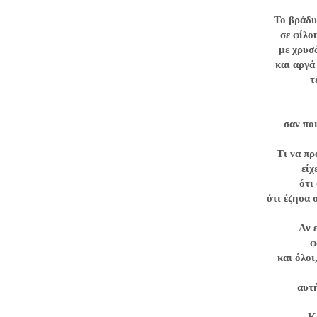
Το βράδυ
σε φίλο
με χρυσ
και αργά
τ
σαν πο
Τι να πρ
είχ
ότι
ότι έζησα 
Αν 
φ
και όλοι
αυτ