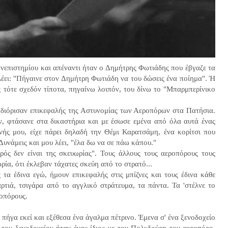
ανεπιστημίου και απέναντι ήταν ο Δημήτρης Φωτιάδης που έβγαζε τα
έει: "Πήγαινε στον Δημήτρη Φωτιάδη να του δώσεις ένα ποίημα". Ή
ς τότε σχεδόν τίποτα, πηγαίνω λοιπόν, του δίνω το "Μπαρμπερίνικο
ε διόρισαν επικεφαλής της Αστυνομίας των Αεροπόρων στα Πατήσια.
, φτάσανε στα δικαστήρια και με έσωσε εμένα από όλα αυτά ένας
ής μου, είχε πάρει δηλαδή την Θέμι Καρατσάμη, ένα κορίτσι που
 Δυνάμεις και μου λέει, "έλα δω να σε πάω κάπου."
ρός δεν είναι της σκευωρίας". Τους άλλους τους αεροπόρους τους
ία, ότι έκλεβαν τάχατες σκεύη από το στρατό...
τα έδινα εγώ, ήμουν επικεφαλής στις μπίζνες και τους έδινα κάθε
τιά, τσιγάρα από το αγγλικό στράτευμα, τα πάντα. Τα 'στέλνε το
ροπόρους.
πήγα εκεί και εξέθεσα ένα άγαλμα πέτρινο. Έμενα σ' ένα ξενοδοχείο
ς του ξενοδοχείου ήταν ένας ίδιος με τον Πολυδούρη τον αεροπόρο.