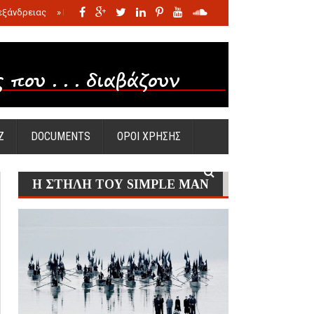
εξάνδρειας
»
Η σφαγή των νηπίων της Σάντας
»
Πώς προέκυψε η Ωραία
Ζ
DOCUMENTS
ΟΡΟΙ ΧΡΗΣΗΣ
Η ΣΤΗΛΗ ΤΟΥ SIMPLE MAN