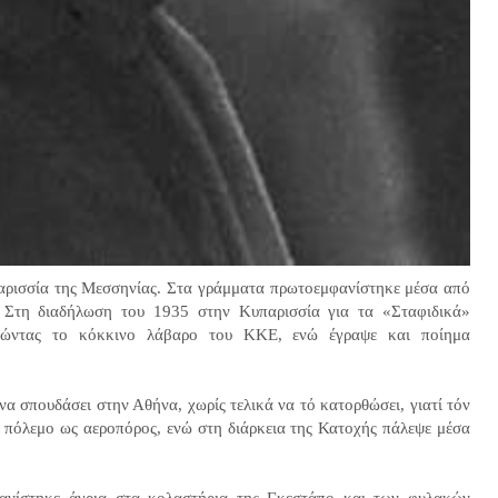
ρισσία της Μεσσηνίας. Στα γράμματα πρωτοεμφανίστηκε μέσα από
 Στη διαδήλωση του 1935 στην Κυπαρισσία για τα «Σταφιδικά»
ατώντας το κόκκινο λάβαρο του ΚΚΕ, ενώ έγραψε και ποίημα
 να σπουδάσει στην Αθήνα, χωρίς τελικά να τό κατορθώσει, γιατί τόν
ό πόλεμο ως αεροπόρος, ενώ στη διάρκεια της Κατοχής πάλεψε μέσα