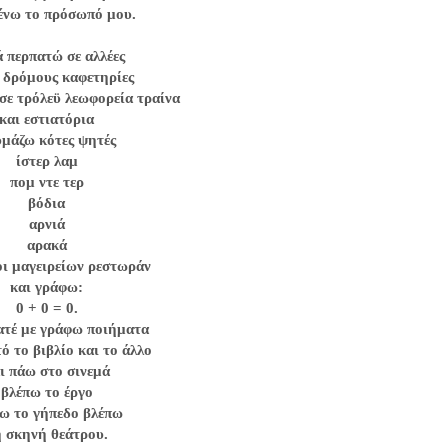
λένω το πρόσωπό μου.
 περπατώ σε αλλέες
 δρόμους καφετηρίες
σε τρόλεϋ λεωφορεία τραίνα
και εστιατόρια
μάζω κότες ψητές
ίστερ λαμ
πομ ντε τερ
βόδια
αρνιά
αρακά
οι μαγειρείων ρεστωράν
και γράφω:
0 + 0 = 0.
τέ με γράφω ποιήματα
ό το βιβλίο και το άλλο
ι πάω στο σινεμά
βλέπω το έργο
ω το γήπεδο βλέπω
η σκηνή θεάτρου.