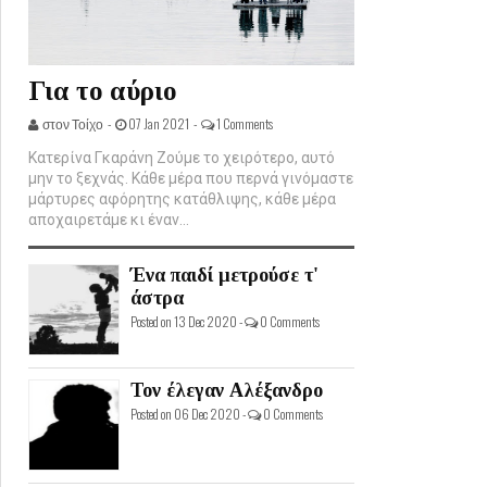
Για το αύριο
στον Τοίχο -
07 Jan 2021 -
1 Comments
Κατερίνα Γκαράνη Ζούμε το χειρότερο, αυτό
μην το ξεχνάς. Κάθε μέρα που περνά γινόμαστε
μάρτυρες αφόρητης κατάθλιψης, κάθε μέρα
αποχαιρετάμε κι έναν...
Ένα παιδί μετρούσε τ'
άστρα
Posted on 13 Dec 2020 -
0 Comments
Τον έλεγαν Αλέξανδρο
Posted on 06 Dec 2020 -
0 Comments