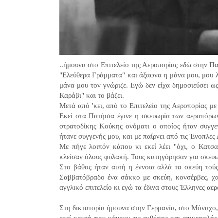
..ήμουνα στο Επιτελείο της Αεροπορίας εδώ στην Π
"Ελεύθερα Γράμματα" και άξαφνα η μάνα μου, μου λ
μάνα μου τον γνώριζε. Εγώ δεν είχα δημοσιεύσει ω
Καράβι" και το βάζει.
Μετά από 'κει, από το Επιτελείο της Αεροπορίας μ
Εκεί στα Πατήσια έγινε η σκευωρία των αεροπόρων
στρατοδίκης Κούκης ονόματι ο οποίος ήταν συγγεν
ήτανε συγγενής μου, και με παίρνει από τις Ένοπλες
Με πήγε λοιπόν κάπου κι εκεί λέει "όχι, ο Κατσα
κλείσαν όλους φυλακή. Τους κατηγόρησαν για σκευωρ
Στο βάθος ήταν αυτή η έννοια αλλά τα σκεύη τούς 
Σαββατόβραδο ένα σάκκο με σκεύη, κονσέρβες, χαρ
αγγλικό επιτελείο κι εγώ τα έδινα στους Έλληνες αε
Στη δικτατορία ήμουνα στην Γερμανία, στο Μόναχο, 
εκεί κοντά που κάνουν τις εκθέσεις και επικεφαλή