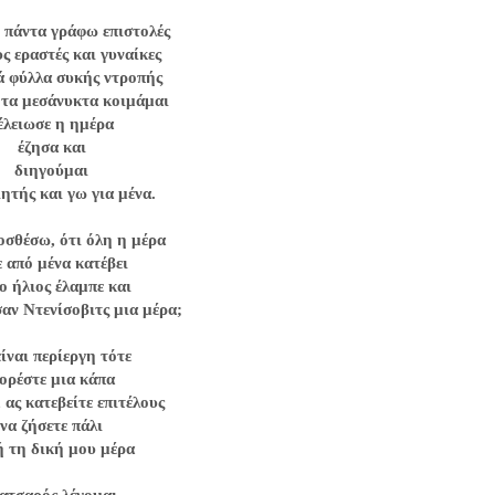
 πάντα γράφω επιστολές
υς εραστές και γυναίκες
ά φύλλα συκής ντροπής
 τα μεσάνυκτα κοιμάμαι
έλειωσε η ημέρα
έζησα και
διηγούμαι
ιητής και γω για μένα.
οσθέσω, ότι όλη η μέρα
ε από μένα κατέβει
 ο ήλιος έλαμπε και
σαν Ντενίσοβιτς μια μέρα;
είναι περίεργη τότε
ορέστε μια κάπα
, ας κατεβείτε επιτέλους
να ζήσετε πάλι
ή τη δική μου μέρα