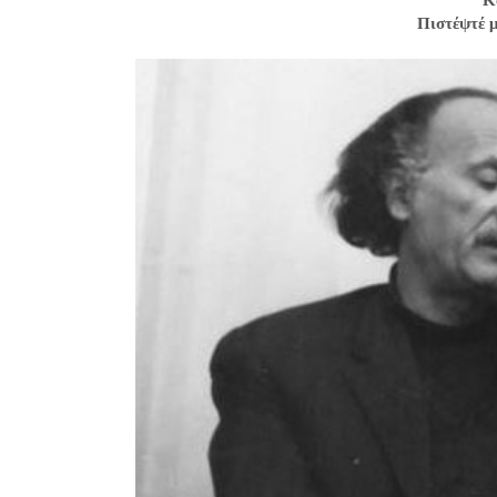
Κ
Πιστέψτέ μ