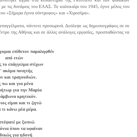
ανίστηκε άγρια στα κολαστήρια της Γκεστάπο και των φυλακών
ε τις δυνάμεις του ΕΛΑΣ. Το καλοκαίρι του 1945, έγινε μέλος του
του «Σήμερα έγινα σύντροφος» και «Χιροσίμα».
 επαγγέλματα, πάντοτε προσωρινά. Δούλεψε ως δημοσιογράφος σε σε
κέντρο της Αθήνας και σε άλλες ανάλογες εργασίες, προσπαθώντας να
γομαι επίθετον παραληφθέν
από ετών
ς το επάγγελμα στίχων
ι' ακόμα ποιητής
ν και τραγουδιών.
 πω και για μένα
ρήτωρ για την Μαρία
 άμβωνα κρητικόν.
ιος είμαι και τι ζητώ
 τι κάνω μία μέρα.
στέψατέ με ξυπνώ
τόνια όπου τα υφαίναν
ιδικώς για ηδονή