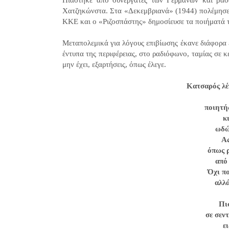
Πιάστηκε από συνεργάτες των Γερμανών και βασ
Χατζηκώνστα. Στα «Δεκεμβριανά» (1944) πολέμησε μ
ΚΚΕ και ο «Ριζοσπάστης» δημοσίευσε τα ποιήματά 
Μεταπολεμικά για λόγους επιβίωσης έκανε διάφορα
έντυπα της περιφέρειας, στο ραδιόφωνο, ταμίας σε 
μην έχει, εξαρτήσεις, όπως έλεγε.
Κατσαρός λέ
ποιητή
κ
ωδώ
Ας
όπως 
από
Όχι πο
αλλά
Πι
σε σεν
ε