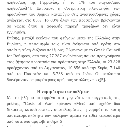
πληθυσμός της Γερμανίας, ή, το 1% του παγκόσμιου
πληθυσμού[4]. Επιπλέον, η συντριπτική πλειοψηφία των
προσφύγων που βρήκαν καταφύγιο στις αναπτυσσόμενες χώρες
ανέρχεται στο 85%. Το 80% όλων των προσφύγων βρίσκονται
σε χώρες όπου η ασφαλής παροχή τροφίμων δεν είναι
εγγυημένη.
Επίσης, μεταξύ εκείνων που φεύγουν μέσω της Ελλάδας στην
Ευρώπη, η πλειοψηφία τους είναι άνθρωποι από κράτη στα
οποία η Δύση διεξάγει πολέμους: Σύμφωνα με το Greek Council
for Refugees, από τους 77.287 ανθρώπους που το προηγούμενο
έτος ζήτησαν προστασία για πρόσφυγες στην Ελλάδα, οι 23.828
προέρχονταν από το Αφγανιστάν, 10.856 από την Συρία, 7.140
από το Πακιστάν και 5.738 από το Ιράκ. Οι υπόλοιποι
διανέμονταν σε μικρότερους αριθμούς σε άλλες χώρες[5].
Η νομιμότητα των πολέμων
Με το βλέμμα στραμμένο στα γεγονότα, οι συγγραφείς της
μελέτης "Costs of War" κρίνουν: «Μετά από σχεδόν δυο
δεκαετίες καταστροφικών αποτελεσμάτων, η νομιμότητα και η
αποτελεσματικότητα των πολέμων πρέπει να τεθεί περισσότερο
από ποτέ υπό αμφισβήτηση.»[6]