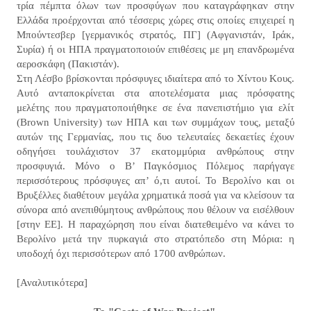
τρία πέμπτα όλων των προσφύγων που καταγράφηκαν στην
Ελλάδα προέρχονται από τέσσερις χώρες στις οποίες επιχειρεί η
Μπούντεσβερ [γερμανικός στρατός, ΠΓ] (Αφγανιστάν, Ιράκ,
Συρία) ή οι ΗΠΑ πραγματοποιούν επιθέσεις με μη επανδρωμένα
αεροσκάφη (Πακιστάν).
Στη Λέσβο βρίσκονται πρόσφυγες ιδιαίτερα από το Χίντου Κους.
Αυτό ανταποκρίνεται στα αποτελέσματα μιας πρόσφατης
μελέτης που πραγματοποιήθηκε σε ένα πανεπιστήμιο για ελίτ
(Brown University) των ΗΠΑ και των συμμάχων τους, μεταξύ
αυτών της Γερμανίας, που τις δυο τελευταίες δεκαετίες έχουν
οδηγήσει τουλάχιστον 37 εκατομμύρια ανθρώπους στην
προσφυγιά. Μόνο ο Β’ Παγκόσμιος Πόλεμος παρήγαγε
περισσότερους πρόσφυγες απ’ ό,τι αυτοί. Το Βερολίνο και οι
Βρυξέλλες διαθέτουν μεγάλα χρηματικά ποσά για να κλείσουν τα
σύνορα από ανεπιθύμητους ανθρώπους που θέλουν να εισέλθουν
[στην ΕΕ]. Η παραχώρηση που είναι διατεθειμένο να κάνει το
Βερολίνο μετά την πυρκαγιά στο στρατόπεδο στη Μόρια: η
υποδοχή όχι περισσότερων από 1700 ανθρώπων.
[Αναλυτικότερα]