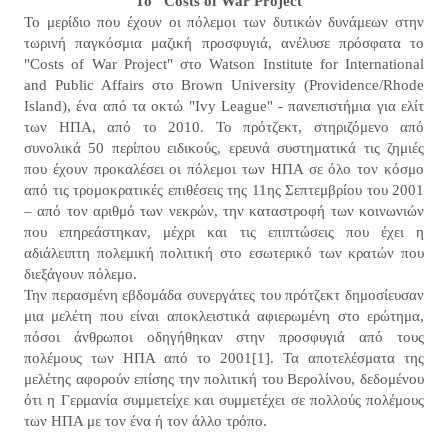
Το "Costs of War Project"
Το μερίδιο που έχουν οι πόλεμοι των δυτικών δυνάμεων στην
τωρινή παγκόσμια μαζική προσφυγιά, ανέλυσε πρόσφατα το
"Costs of War Project" στο Watson Institute for International
and Public Affairs στο Brown University (Providence/Rhode
Island), ένα από τα οκτώ "Ivy League" - πανεπιστήμια για ελίτ
των ΗΠΑ, από το 2010. Το πρότζεκτ, στηριζόμενο από
συνολικά 50 περίπου ειδικούς, ερευνά συστηματικά τις ζημιές
που έχουν προκαλέσει οι πόλεμοι των ΗΠΑ σε όλο τον κόσμο
από τις τρομοκρατικές επιθέσεις της 11ης Σεπτεμβρίου του 2001
– από τον αριθμό των νεκρών, την καταστροφή των κοινωνιών
που επηρεάστηκαν, μέχρι και τις επιπτώσεις που έχει η
αδιάλειπτη πολεμική πολιτική στο εσωτερικό των κρατών που
διεξάγουν πόλεμο.
Την περασμένη εβδομάδα συνεργάτες του πρότζεκτ δημοσίευσαν
μια μελέτη που είναι αποκλειστικά αφιερωμένη στο ερώτημα,
πόσοι άνθρωποι οδηγήθηκαν στην προσφυγιά από τους
πολέμους των ΗΠΑ από το 2001[1]. Τα αποτελέσματα της
μελέτης αφορούν επίσης την πολιτική του Βερολίνου, δεδομένου
ότι η Γερμανία συμμετείχε και συμμετέχει σε πολλούς πολέμους
των ΗΠΑ με τον ένα ή τον άλλο τρόπο.