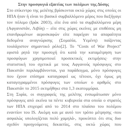
Στην προσφυγιά εξαιτίας των πολέμων της Δύσης
Στο επίκεντρο της μελέτης βρίσκονται οκτώ χώρες στις οποίες οι
ΗΠΑ ήταν ή είναι το βασικό συμβαλλόμενο μέρος που διεξήγαγε
τον πόλεμο (Ιράκ 2003), είτε ένα από τα συμβαλλόμενα μέρη
(Αφγανιστάν, Λιβύη) – είτε στις χώρες εκείνες με επιθέσεις μη
επανδρωμένων αεροσκαφών είτε παρείχαν τα απαραίτητα
δεδομένα αναγνώρισης (Σομαλία, Υεμένη) παίζοντας
τουλάχιστον σημαντικό ρόλο[2]. Το "Costs of War Project"
εφιστά ρητά την προσοχή ότι κατά την καταμέτρηση των
προσφύγων χρησιμοποιεί προσεκτικές εκτιμήσεις· στην
στατιστική του σχετικά με τους Αφγανούς πρόσφυγες στο
Πακιστάν περιλαμβάνονται, για παράδειγμα, μόνο πρόσφυγες
που έχουν επίσημα καταγραφεί ως τέτοιοι, όχι όμως μη
καταγεγραμμένοι πρόσφυγες των οποίων ο αριθμός στο
Πακιστάν το 2015 εκτιμήθηκε στα 1,3 εκατομμύρια.
Στη Συρία, οι συγγραφείς της μελέτης ενσωμάτωσαν μόνο
πρόσφυγες από εκείνα τα πέντε κυβερνεία στα οποία ο στρατός
των ΗΠΑ επιχειρεί από το 2014 στο πλαίσιο του πολέμου
εναντίον του IS. Ακόμη και με αυτό τον τρόπο μέτρησης -που
ασφαλώς υπολογίζεται πολύ χαμηλά-, προκύπτει ότι στις δυο
σχεδόν προηγούμενες δεκαετίες, στις οκτώ χώρες που