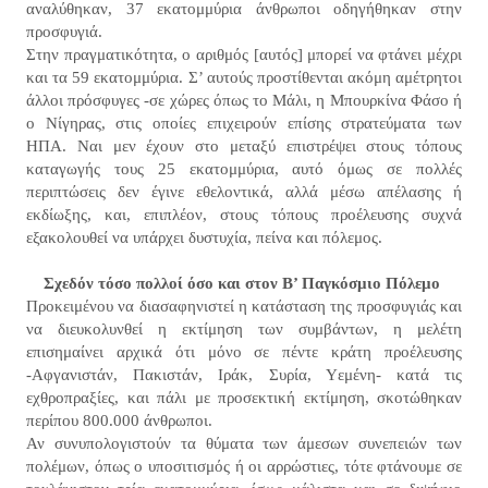
αναλύθηκαν, 37 εκατομμύρια άνθρωποι οδηγήθηκαν στην
προσφυγιά.
Στην πραγματικότητα, ο αριθμός [αυτός] μπορεί να φτάνει μέχρι
και τα 59 εκατομμύρια. Σ’ αυτούς προστίθενται ακόμη αμέτρητοι
άλλοι πρόσφυγες -σε χώρες όπως το Μάλι, η Μπουρκίνα Φάσο ή
ο Νίγηρας, στις οποίες επιχειρούν επίσης στρατεύματα των
ΗΠΑ. Ναι μεν έχουν στο μεταξύ επιστρέψει στους τόπους
καταγωγής τους 25 εκατομμύρια, αυτό όμως σε πολλές
περιπτώσεις δεν έγινε εθελοντικά, αλλά μέσω απέλασης ή
εκδίωξης, και, επιπλέον, στους τόπους προέλευσης συχνά
εξακολουθεί να υπάρχει δυστυχία, πείνα και πόλεμος.
Σχεδόν τόσο πολλοί όσο και στον Β’ Παγκόσμιο Πόλεμο
Προκειμένου να διασαφηνιστεί η κατάσταση της προσφυγιάς και
να διευκολυνθεί η εκτίμηση των συμβάντων, η μελέτη
επισημαίνει αρχικά ότι μόνο σε πέντε κράτη προέλευσης
-Αφγανιστάν, Πακιστάν, Ιράκ, Συρία, Υεμένη- κατά τις
εχθροπραξίες, και πάλι με προσεκτική εκτίμηση, σκοτώθηκαν
περίπου 800.000 άνθρωποι.
Αν συνυπολογιστούν τα θύματα των άμεσων συνεπειών των
πολέμων, όπως ο υποσιτισμός ή οι αρρώστιες, τότε φτάνουμε σε