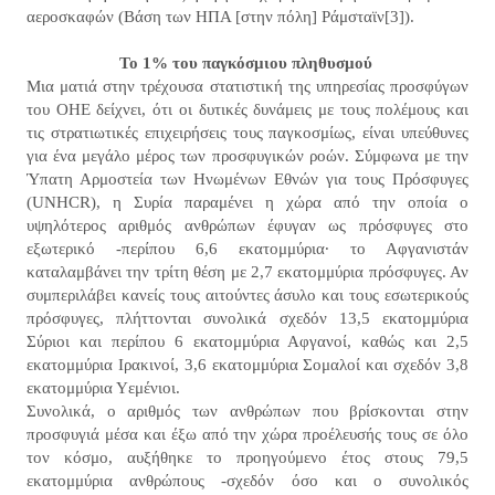
αεροσκαφών (Βάση των ΗΠΑ [στην πόλη] Ράμσταϊν[3]).
Το 1% του παγκόσμιου πληθυσμού
Μια ματιά στην τρέχουσα στατιστική της υπηρεσίας προσφύγων
του ΟΗΕ δείχνει, ότι οι δυτικές δυνάμεις με τους πολέμους και
τις στρατιωτικές επιχειρήσεις τους παγκοσμίως, είναι υπεύθυνες
για ένα μεγάλο μέρος των προσφυγικών ροών. Σύμφωνα με την
Ύπατη Αρμοστεία των Ηνωμένων Εθνών για τους Πρόσφυγες
(UNHCR), η Συρία παραμένει η χώρα από την οποία ο
υψηλότερος αριθμός ανθρώπων έφυγαν ως πρόσφυγες στο
εξωτερικό -περίπου 6,6 εκατομμύρια· το Αφγανιστάν
καταλαμβάνει την τρίτη θέση με 2,7 εκατομμύρια πρόσφυγες. Αν
συμπεριλάβει κανείς τους αιτούντες άσυλο και τους εσωτερικούς
πρόσφυγες, πλήττονται συνολικά σχεδόν 13,5 εκατομμύρια
Σύριοι και περίπου 6 εκατομμύρια Αφγανοί, καθώς και 2,5
εκατομμύρια Ιρακινοί, 3,6 εκατομμύρια Σομαλοί και σχεδόν 3,8
εκατομμύρια Υεμένιοι.
Συνολικά, ο αριθμός των ανθρώπων που βρίσκονται στην
προσφυγιά μέσα και έξω από την χώρα προέλευσής τους σε όλο
τον κόσμο, αυξήθηκε το προηγούμενο έτος στους 79,5
εκατομμύρια ανθρώπους -σχεδόν όσο και ο συνολικός