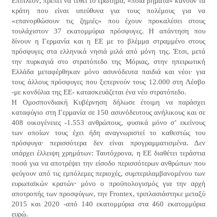
Επιπλέον, πρέπει να τεθεί το ερώτημα, «ποια βήματα» κάνουν τα
κράτη που είναι υπεύθυνα για τους πολέμους για να
«επανορθώσουν τις ζημιές» που έχουν προκαλέσει στους
τουλάχιστον 37 εκατομμύρια πρόσφυγες. Η απάντηση που
δίνουν η Γερμανία και η ΕΕ με το βλέμμα στραμμένο στους
πρόσφυγες στα ελληνικά νησιά μιλά από μόνη της. Έτσι, μετά
την πυρκαγιά στο στρατόπεδο της Μόριας, στην ηπειρωτική
Ελλάδα μεταφέρθηκαν μόνο ασυνόδευτα παιδιά και νέοι· για
τους άλλους πρόσφυγες που ξεπερνούν τους 12.000 στη Λέσβο
-με κονδύλια της ΕΕ- κατασκευάζεται ένα νέο στρατόπεδο.
Η Ομοσπονδιακή Κυβέρνηση δήλωσε έτοιμη να παράσχει
καταφύγιο στη Γερμανία σε 150 ασυνόδευτους ανήλικους και σε
408 οικογένειες -1.553 ανθρώπους, φυσικά μόνο σ’ εκείνους
των οποίων τους έχει ήδη αναγνωριστεί το καθεστώς του
πρόσφυγα· περισσότερα δεν είναι προγραμματισμένα. Δεν
υπάρχει έλλειψη χρημάτων: Ταυτόχρονα, η ΕΕ διαθέτει τεράστια
ποσά για να αποτρέψει την είσοδο περισσότερων ανθρώπων που
φεύγουν από τις εμπόλεμες περιοχές, συμπεριλαμβανομένου των
ευρωπαϊκών κρατών· μόνο ο προϋπολογισμός για την αρχή
αποτροπής των προσφύγων, την Frontex, τριπλασιάστηκε μεταξύ
2015 και 2020 -από 140 εκατομμύρια στα 460 εκατομμύρια
ευρώ.