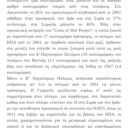
τουλάχιστον τρία εκατομμύρια, ίσως μάλιστα και σε διψήφιο
αριθμό εκατομμυρίων νεκρών από τους πολέμους. Στο
Αφγανιστάν το 26% του προπολεμικού πληθυσμού από το 2001
ωθήθηκε στην προσφυγιά, στο Ιράκ και στη Συρία το 37%
αντίστοιχα, στη Σομαλία μάλιστα το 46%. Ήδη, στην
προσεκτική εκτίμηση του "Costs of War Project", η οποία ξεκινά
με περισσότερα από 37 εκατομμύρια πρόσφυγες, οι πόλεμοι των
ΗΠΑ από το 2001, αν ληφθούν συνολικά όλοι μαζί, έφθασαν
στο μεταξύ ένα επίπεδο το οποίο ξεπερνά κατά πολύ τις ροές
προσφύγων του Α’ Παγκοσμίου Πολέμου (10 εκατομμύρια), του
πολέμου στο Βιετνάμ (13 εκατομμύρια) και αυτό της μαζικής
βίας που συνόδευσε τη «διχοτόμηση» της Ινδίας το 1947 (14
εκατομμύρια).
Μόνο ο Β’ Παγκόσμιος Πόλεμος ανάγκασε περισσότερους
ανθρώπους απ’ ό,τι οι πόλεμοι από το 2001 να γίνουν
πρόσφυγες. Η Γερμανία εμπλέκεται κυρίως σ’ αυτό: ως
συμμετέχουσα στον πόλεμο, για παράδειγμα, στο Αφγανιστάν
καθώς και στον πόλεμο εναντίον του IS στη Συρία και στο Ιράκ·
με την τοποθέτηση προσωπικού σε επιτελεία του ΝΑΤΟ, όπως το
2011 στη Λιβύη· ως στρατόπεδο για τις βάσεις των ΗΠΑ, οι
οποίες χρησιμοποιούνται για τη μεταφορά στρατευμάτων και
υλικού ή για τη διεξαγωγή επιχειρήσεων μη επανδρωμένων