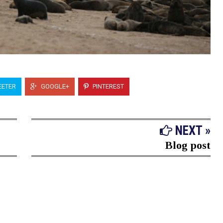
ETER
GOOGLE+
PINTEREST
NEXT »
Blog post