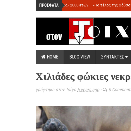
ΠΡΟΣΦΑΤΑ
»
«Ολόγραμμα» 2000 ετών
»
Το τέλος της Οδύσσ
HOME
BLOG VIEW
ΣΥΝΤΑΚΤΕΣ
Χιλιάδες φώκιες νεκρ
γράφτηκε στον Τοίχο
6 years ago
-
0 Comment