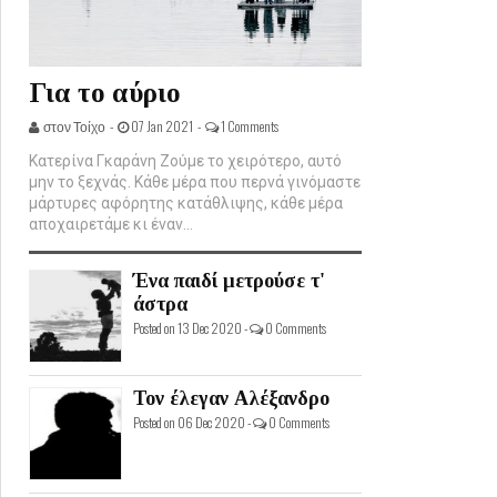
Για το αύριο
στον Τοίχο -
07 Jan 2021 -
1 Comments
Κατερίνα Γκαράνη Ζούμε το χειρότερο, αυτό
μην το ξεχνάς. Κάθε μέρα που περνά γινόμαστε
μάρτυρες αφόρητης κατάθλιψης, κάθε μέρα
αποχαιρετάμε κι έναν...
Ένα παιδί μετρούσε τ'
άστρα
Posted on 13 Dec 2020 -
0 Comments
Τον έλεγαν Αλέξανδρο
Posted on 06 Dec 2020 -
0 Comments