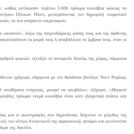
αν, καθώς αντίκρισαν περίπου 5.000 πρόωρα κουτάβια φώκιας να
ονήσου Πέλικαν Πόιντ, μετατρέποντας τον δημοφιλή τουριστικό
ωκιών, σε ένα απέραντο νεκροταφείο.
υ ωκεανού», λόγω της παιχνιδιάρικης φύσης τους και της άφθονης
 εγκαταλείπουν τα μικρά τους ή αποβάλλουν τα έμβρυα τους, όταν οι
ριθμού φωκιών, εξετάζει το υπουργείο Αλιείας της χώρας, σύμφωνα
θάνουν γρήγορα, σύμφωνα με τον θαλάσσιο βιολόγο Νοντ Ντρέιερ,
ά αποθέματα ενέργειας, μπορεί να αποβάλει», εξήγησε. «Μερικοί
χιλιάδες πρόωρα νεκρά κουτάβια είναι κάτι εξαιρετικά σπάνιο και
ας και οι φωτογραφίες που δημοσίευσε, δείχνουν το μέγεθος της
τές του νότιου Ατλαντικού της αφρικανικής ηπείρου και εκτείνονται
 άκρο της Αγκόλα.