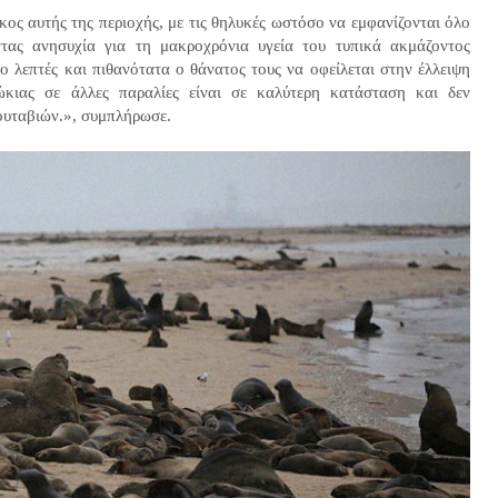
κος αυτής της περιοχής, με τις θηλυκές ωστόσο να εμφανίζονται όλο
τας ανησυχία για τη μακροχρόνια υγεία του τυπικά ακμάζοντος
ο λεπτές και πιθανότατα ο θάνατος τους να οφείλεται στην έλλειψη
ώκιας σε άλλες παραλίες είναι σε καλύτερη κατάσταση και δεν
ουταβιών.», συμπλήρωσε.