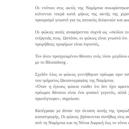
Οι ντόπιοι στις ακτές της Ναμίμπια σοκαρίστηκ
κείτονται νεκρά κατά μήκος της ακτής της χερσ
προορισμό γνωστό για τις αποικίες δελφινιών και φ
Οι φώκιες αυτές αναφέρονται συχνά ως «σκύλοι το
ενέργειάς τους. Ωστόσο, οι φώκιες είναι γνωστό ότι
προμήθειες τροφίμων είναι λιγοστές.
Τον άνευ προηγουμένου θάνατο ενός τόσο μεγάλου α
με το Bloomberg .
Σχεδόν όλες οι φώκιες γεννήθηκαν πρόωρα πριν πε
του τμήματος Ωκεανογραφίας της Ναμίμπια.
«Όταν η έγκυος φώκια νιώθει ότι δεν έχει αρκετ
πρόωροι θάνατοι είναι ένα φυσικό γεγονός, αλλά 
πρωτόγνωρο», σημείωσε.
Κατέγραψε με drone την έκταση αυτής της τραγωδί
καταστροφής. Οι φώκιες βρίσκονται συνήθως στις ακ
από τη Ναμίμπια και τη Νότια Αφρική έως το νότιο