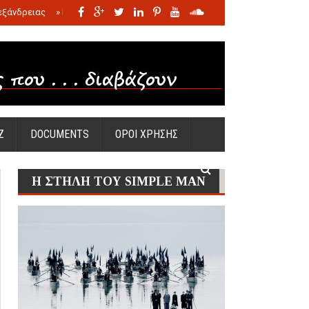
εξάνδρειας
»
Η σφαγή των νηπίων της Σάντας
»
Πώς προέκυψε η Ωραία
Ζ
DOCUMENTS
ΟΡΟΙ ΧΡΗΣΗΣ
Η ΣΤΗΛΗ ΤΟΥ SIMPLE MAN