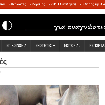
ειας
»
Κέρκωπες
»
Μαρσύας
»
ΣΥΡΙΓΓΑ (καλαμιά)
»
Ο Φάρος της Αλ
.
ΕΠΙΚΟΙΝΩΝΙΑ
ΕΝΟΤΗΤΕΣ
EDITORIAL
ΡΕΠΟΡΤΑ
ές
s