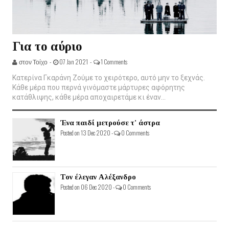
Για το αύριο
στον Τοίχο -
07 Jan 2021 -
1 Comments
Κατερίνα Γκαράνη Ζούμε το χειρότερο, αυτό μην το ξεχνάς.
Κάθε μέρα που περνά γινόμαστε μάρτυρες αφόρητης
κατάθλιψης, κάθε μέρα αποχαιρετάμε κι έναν...
Ένα παιδί μετρούσε τ' άστρα
Posted on 13 Dec 2020 -
0 Comments
Τον έλεγαν Αλέξανδρο
Posted on 06 Dec 2020 -
0 Comments