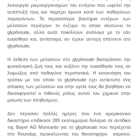
λειτουργία μικροοργανισμών του εντέρου που ωφελεί την
ανάπτυξή τους και παρέχει άμυνα κατά των παθογόνων
παραγόντων. Τα περισσότερα βακτήρια εντέρων των
μελισσών περιέχουν το ένζυμο το οποίο σκοτώνει το
glyphosate, αλλά αυτά ποικίλλουν ανάλογα με το εάν
ευαίσθητα και, αντίστοιχα, αν έχουν αντοχή απέναντι στο
glyphosate.
Η έκθεση των μελισσών στο glyphosate διαταράσσει την
φυσιολογική ζωή τους και αυξάνει την ευαισθησία τους σε
λοιμώξεις από παθογόνα περιστατικά. Η κατανόηση του
τρόπου με τον οποίο το glyphosate έχει αντίκτυπο στις
αποικίες των μελισσών και στην υγεία τους θα βοηθήσει να
διασαφηνιστεί ο πιθανός ρόλος αυτού του χημικού στην
μείωση των πληθυσμών.
Δεν πέρασαν πολλές ημέρες που ένα αμερικανικό
δικαστήριο επιδίκασε 289 εκατομμύρια δολάρια σε αντίδικο
της Bayer AG Monsanto για το glyphosate που περιέχεται
στο Roundup, προκαλώντας του θανατηφόρο καρκίνο.