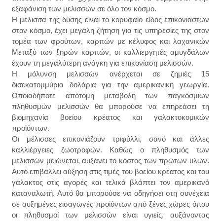
εξαφάνιση των μελισσών σε όλο τον κόσμο.
Η μέλισσα της δύσης είναι το κορυφαίο είδος επικονιαστών
στον κόσμο, έχει μεγάλη ζήτηση για τις υπηρεσίες της στον
τομέα των φρούτων, καρπών με κέλυφος και λαχανικών
Μεταξύ των ξηρών καρπών, οι καλλιεργητές αμυγδάλων
έχουν τη μεγαλύτερη ανάγκη για επικονίαση μελισσών.
Η μόλυνση μελισσών ανέρχεται σε ζημιές 15
δισεκατομμύρια δολάρια για την αμερικανική γεωργία.
Οποιαδήποτε απότομη μεταβολή των παγκόσμιων
πληθυσμών μελισσών θα μπορούσε να επηρεάσει τη
βιομηχανία βοείου κρέατος και γαλακτοκομικών
προϊόντων.
Οι μέλισσες επικονιάζουν τριφύλλι, σανό και άλλες
καλλιέργειες ζωοτροφών. Καθώς ο πληθυσμός των
μελισσών μειώνεται, αυξάνει το κόστος των πρώτων υλών.
Αυτό επιβάλλει αύξηση στις τιμές του βοείου κρέατος και του
γάλακτος στις αγορές και τελικά βλάπτει τον αμερικανό
καταναλωτή. Αυτό θα μπορούσε να οδηγήσει στη συνέχεια
σε αυξημένες εισαγωγές προϊόντων από ξένες χώρες όπου
οι πληθυσμοί των μελισσών είναι υγιείς, αυξάνοντας