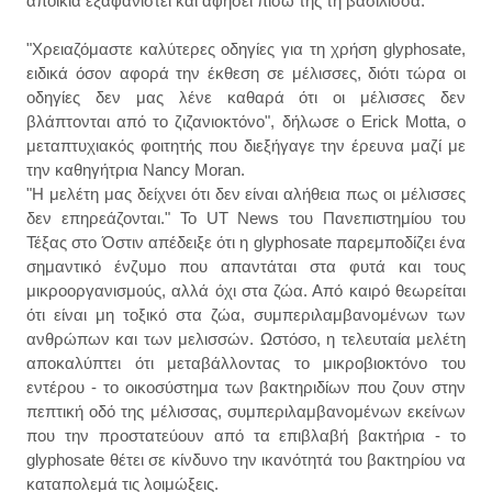
αποικία εξαφανιστεί και αφήσει πίσω της τη βασίλισσα.
"Χρειαζόμαστε καλύτερες οδηγίες για τη χρήση glyphosate,
ειδικά όσον αφορά την έκθεση σε μέλισσες, διότι τώρα οι
οδηγίες δεν μας λένε καθαρά ότι οι μέλισσες δεν
βλάπτονται από το ζιζανιοκτόνο", δήλωσε ο Erick Motta, ο
μεταπτυχιακός φοιτητής που διεξήγαγε την έρευνα μαζί με
την καθηγήτρια Nancy Moran.
"Η μελέτη μας δείχνει ότι δεν είναι αλήθεια πως οι μέλισσες
δεν επηρεάζονται." Το UT News του Πανεπιστημίου του
Τέξας στο Όστιν απέδειξε ότι η glyphosate παρεμποδίζει ένα
σημαντικό ένζυμο που απαντάται στα φυτά και τους
μικροοργανισμούς, αλλά όχι στα ζώα. Από καιρό θεωρείται
ότι είναι μη τοξικό στα ζώα, συμπεριλαμβανομένων των
ανθρώπων και των μελισσών. Ωστόσο, η τελευταία μελέτη
αποκαλύπτει ότι μεταβάλλοντας το μικροβιοκτόνο του
εντέρου - το οικοσύστημα των βακτηριδίων που ζουν στην
πεπτική οδό της μέλισσας, συμπεριλαμβανομένων εκείνων
που την προστατεύουν από τα επιβλαβή βακτήρια - το
glyphosate θέτει σε κίνδυνο την ικανότητά του βακτηρίου να
καταπολεμά τις λοιμώξεις.