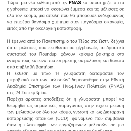
Τώρα, μια νέα έκθεση από την
PNAS
και υποστηρίζει ότι το
glyphosate μπορεί να σκοτώνει έμμεσα και τις μέλισσες σε
όλο τον κόσμο, μια απειλή που θα μπορούσε ενδεχομένως
να επιφέρει θανάσιμο χτύπημα στην παγκόσμια οικονομία,
εκτός από την οικολογική καταστροφή.
Η έρευνα από το Πανεπιστήμιο του Τέξας στο Ώστιν δείχνει
ότι οι μέλισσες που εκτίθενται σε glyphosate, το δραστικό
συστατικό του Roundup, χάνουν κρίσιμα βακτήρια στο
έντερο τους και είναι πιο επιρρεπής σε μόλυνση και θάνατο
από επιβλαβή βακτήρια.
Η έκθεση με τίτλο "Η γλυφοσάτη διαταράσσει τον
μικροβιακό ιστό των μελισσών" δημοσιεύθηκε στην Εθνική
Ακαδημία Επιστημών των Ηνωμένων Πολιτειών (PNAS)
στις 24 Σεπτεμβρίου.
Παρέχει αρκετές αποδείξεις ότι η γλυφοσάτη μπορεί να
θεωρηθεί ως σημαντικός παράγοντας στην ταχεία μείωση
των μελισσών σε όλο τον κόσμο, γνωστή και ως Διαταραχή
κατάρρευσης αποικιών (CCD), φαινόμενο που συμβαίνει
όταν η πλειοψηφία των εργαζόμενων μελισσών σε μια