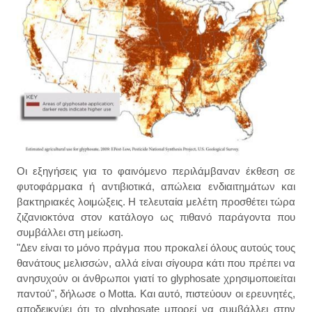
Οι εξηγήσεις για το φαινόμενο περιλάμβαναν έκθεση σε
φυτοφάρμακα ή αντιβιοτικά, απώλεια ενδιαιτημάτων και
βακτηριακές λοιμώξεις. Η τελευταία μελέτη προσθέτει τώρα
ζιζανιοκτόνα στον κατάλογο ως πιθανό παράγοντα που
συμβάλλει στη μείωση.
"Δεν είναι το μόνο πράγμα που προκαλεί όλους αυτούς τους
θανάτους μελισσών, αλλά είναι σίγουρα κάτι που πρέπει να
ανησυχούν οι άνθρωποι γιατί το glyphosate χρησιμοποιείται
παντού", δήλωσε ο Motta. Και αυτό, πιστεύουν οι ερευνητές,
αποδεικνύει ότι το glyphosate μπορεί να συμβάλλει στην