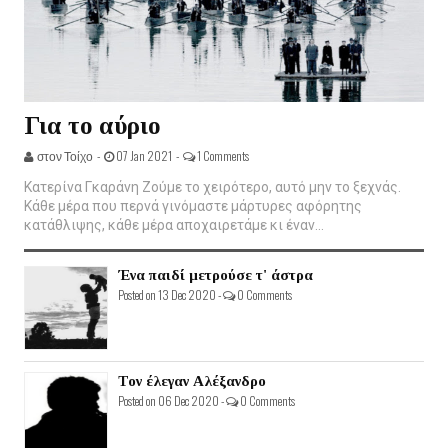
Για το αύριο
στον Τοίχο -
07 Jan 2021 -
1 Comments
Κατερίνα Γκαράνη Ζούμε το χειρότερο, αυτό μην το ξεχνάς.
Κάθε μέρα που περνά γινόμαστε μάρτυρες αφόρητης
κατάθλιψης, κάθε μέρα αποχαιρετάμε κι έναν...
Ένα παιδί μετρούσε τ' άστρα
Posted on 13 Dec 2020 -
0 Comments
Τον έλεγαν Αλέξανδρο
Posted on 06 Dec 2020 -
0 Comments