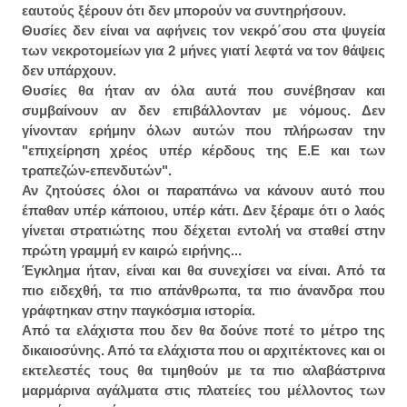
εαυτούς ξέρουν ότι δεν μπορούν να συντηρήσουν.
Θυσίες δεν είναι να αφήνεις τον νεκρό΄σου στα ψυγεία
των νεκροτομείων για 2 μήνες γιατί λεφτά να τον θάψεις
δεν υπάρχουν.
Θυσίες θα ήταν αν όλα αυτά που συνέβησαν και
συμβαίνουν αν δεν επιβάλλονταν με νόμους. Δεν
γίνονταν ερήμην όλων αυτών που πλήρωσαν την
"επιχείρηση χρέος υπέρ κέρδους της Ε.Ε και των
τραπεζών-επενδυτών".
Αν ζητούσες όλοι οι παραπάνω να κάνουν αυτό που
έπαθαν υπέρ κάποιου, υπέρ κάτι. Δεν ξέραμε ότι ο λαός
γίνεται στρατιώτης που δέχεται εντολή να σταθεί στην
πρώτη γραμμή εν καιρώ ειρήνης...
Έγκλημα ήταν, είναι και θα συνεχίσει να είναι. Από τα
πιο ειδεχθή, τα πιο απάνθρωπα, τα πιο άνανδρα που
γράφτηκαν στην παγκόσμια ιστορία.
Από τα ελάχιστα που δεν θα δούνε ποτέ το μέτρο της
δικαιοσύνης. Από τα ελάχιστα που οι αρχιτέκτονες και οι
εκτελεστές τους θα τιμηθούν με τα πιο αλαβάστρινα
μαρμάρινα αγάλματα στις πλατείες του μέλλοντος των