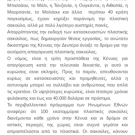
Μπισσάου, το Μάλι, η Τανζανία, η Ουγκάντα, η Αιθιοπία, η
Μαυριτανία, το Μαλάουι και άλλα περίπου 40 κράτη
παγκοσμίως, έχουν κηρύξει παράνομη την πλαστική
σακούλα, αλλά με πολύ λιγότερο αυστηρές ποινές.
Απορρίπτοντας την εκδοχή των κατασκευαστών πλαστικής
σακούλας, πως δημιουργούν θέσεις εργασίας, το ανώτατο
δικαστήριο της Κένυας την Δευτέρα άνοιξε το δρόμο για την
αυτόματη απαγόρευση πλαστικής σακούλας.
Ο νόμος, είναι η τρίτη προσπάθεια της Κένυας για
απαγόρευση κατά την τελευταία δεκαετία, γι αυτό οι
κυρώσεις είναι σκληρές. Προς το παρόν, απευθύνονται
κυρίως σε κατασκευαστές και προμηθευτές, αλλά η
αστυνομία μπορεί να συλλάβει και ανθρώπους που απλά
τις κρατάνε. Οι υψηλότερες κυρώσεις, είναι τέσσερα χρόνια
φυλάκισης και έως και 40.000 δολάρια σε πρόστιμα.
Το περιβαλλοντικό πρόγραμμα των Ηνωμένων Εθνών
αναφέρει ότι 100 εκατομμύρια πλαστικές σακούλες
διανέμονται κάθε χρόνο στην Κένυα και οι δρόμοι σε
αστικές περιοχές της χώρας είναι συχνά γεμάτοι και
απροσπέλαστοι από τα πλαστικά. Οι σακούλες, κάνουν