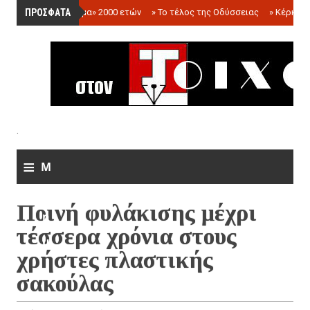
ΠΡΟΣΦΑΤΑ
»
«Ολόγραμμα» 2000 ετών
»
Το τέλος της Οδύσσειας
»
Κέρκωπ
.
≡
M
e
Ποινή φυλάκισης μέχρι
n
τέσσερα χρόνια στους
u
χρήστες πλαστικής
σακούλας