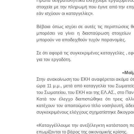
Πρώτα δειγματοληπτικά ελέγχουμε εργαζόμενου
στοιχεία με την πληρωμή που έγινε από την επι
εάν ισχύουν οι καταγγελίες».
Βέβαια όπως ισχύει σε αυτές τις περιπτώσεις 
μπορέσει να γίνει η διασταύρωση στοιχείω
μπορούν να αποδειχθούν τυχόν παρανομίες.
Σε ότι αφορά τις συγκεκριμένες καταγγελίες , ε
για τον εργοδότη.
«Μαϊ
Στην ανακοίνωση του ΕΚΗ αναφέρεται ακόμα ότ
ώρα 11 μ.μ., μετά από καταγγελία του Σωματε
του Σωματείου, του ΕΚΗ και της ΕΛ.ΑΣ., στο Πα
Κατά τον έλεγχο διαπιστώθηκε ότι τρεις αλ
κατέχουν τον απαιτούμενο τίτλο νοσηλευτή, άδει
συγκεκριμένους ελέγχους σχηματίστηκε δικογραφί
«Καταγγέλλουμε την ανεξέλεγκτη κατάσταση πο
επωμίζονται το βάρος της οικονομικής κρίσης.