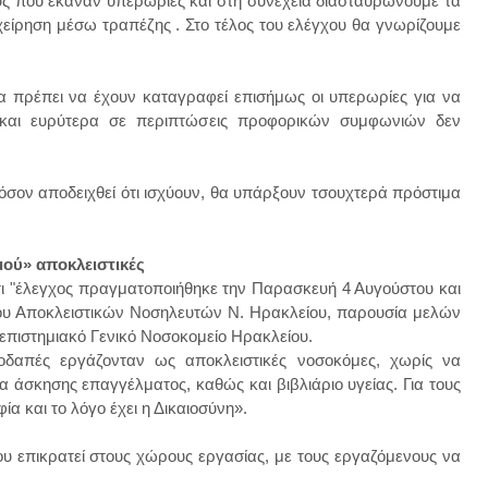
ς που έκαναν υπερωρίες και στη συνέχεια διασταυρώνουμε τα
χείρηση μέσω τραπέζης . Στο τέλος του ελέγχου θα γνωρίζουμε
θα πρέπει να έχουν καταγραφεί επισήμως οι υπερωρίες για να
ν και ευρύτερα σε περιπτώσεις προφορικών συμφωνιών δεν
φόσον αποδειχθεί ότι ισχύουν, θα υπάρξουν τσουχτερά πρόστιμα
μού» αποκλειστικές
ι "έλεγχος πραγματοποιήθηκε την Παρασκευή 4 Αυγούστου και
ίου Αποκλειστικών Νοσηλευτών Ν. Ηρακλείου, παρουσία μελών
νεπιστημιακό Γενικό Νοσοκομείο Ηρακλείου.
λοδαπές εργάζονταν ως αποκλειστικές νοσοκόμες, χωρίς να
α άσκησης επαγγέλματος, καθώς και βιβλιάριο υγείας. Για τους
α και το λόγο έχει η Δικαιοσύνη».
υ επικρατεί στους χώρους εργασίας, με τους εργαζόμενους να