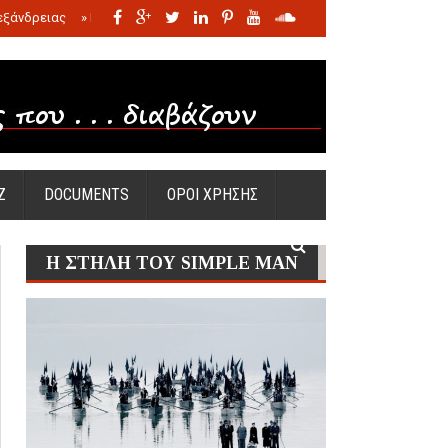
εξάνδρειας
»
Η σφαγή των νηπίων της Σάντας
»
Πώς προέκυψε η Ωραία
Ζ
DOCUMENTS
ΟΡΟΙ ΧΡΗΣΗΣ
Η ΣΤΗΛΗ ΤΟΥ SIMPLE MAN