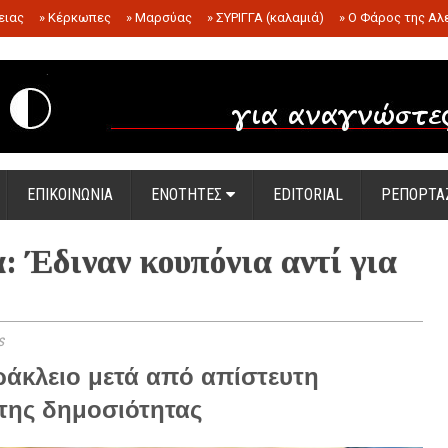
ειας
»
Κέρκωπες
»
Μαρσύας
»
ΣΥΡΙΓΓΑ (καλαμιά)
»
Ο Φάρος της Αλ
.
ΕΠΙΚΟΙΝΩΝΙΑ
ΕΝΟΤΗΤΕΣ
EDITORIAL
ΡΕΠΟΡΤΑ
: Έδιναν κουπόνια αντί για
s
ράκλειο μετά από απίστευτη
 της δημοσιότητας