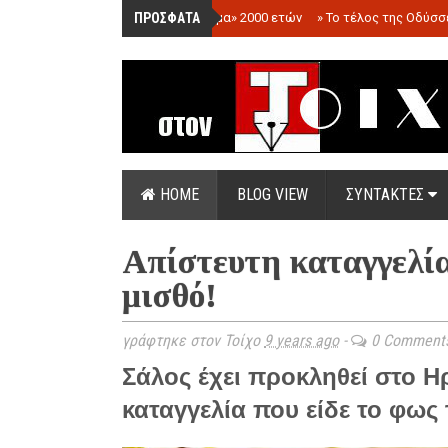
ΠΡΟΣΦΑΤΑ
»
«Ολόγραμμα» 2000 ετών
»
Το τέλος της Οδύσσ
HOME
BLOG VIEW
ΣΥΝΤΑΚΤΕΣ
Απίστευτη καταγγελία
μισθό!
γράφτηκε στον Τοίχο
9 years ago
-
0 Comment
Σάλος έχει προκληθεί στο Η
καταγγελία που είδε το φως