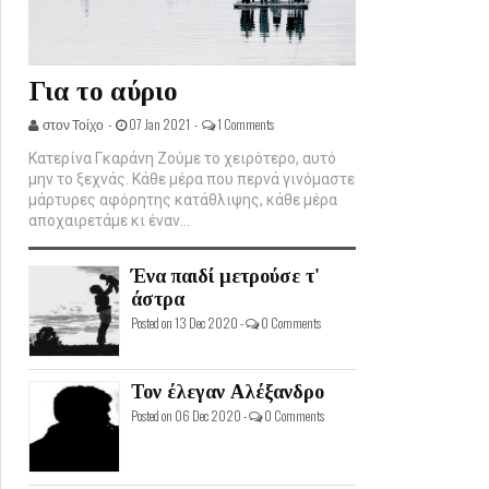
Για το αύριο
στον Τοίχο -
07 Jan 2021 -
1 Comments
Κατερίνα Γκαράνη Ζούμε το χειρότερο, αυτό
μην το ξεχνάς. Κάθε μέρα που περνά γινόμαστε
μάρτυρες αφόρητης κατάθλιψης, κάθε μέρα
αποχαιρετάμε κι έναν...
Ένα παιδί μετρούσε τ'
άστρα
Posted on 13 Dec 2020 -
0 Comments
Τον έλεγαν Αλέξανδρο
Posted on 06 Dec 2020 -
0 Comments