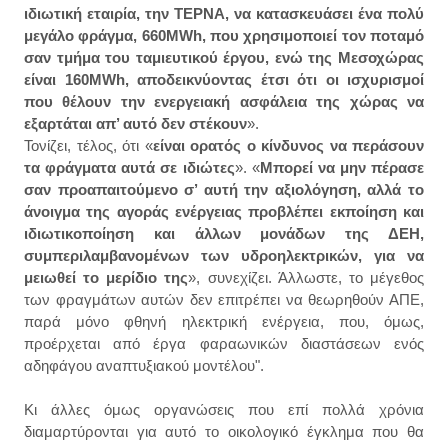
ιδιωτική εταιρία, την ΤΕΡΝΑ, να κατασκευάσει ένα πολύ
μεγάλο φράγμα, 660ΜWh, που χρησιμοποιεί τον ποταμό
σαν τμήμα του ταμιευτικού έργου, ενώ της Μεσοχώρας
είναι 160ΜWh, αποδεικνύοντας έτσι ότι οι ισχυρισμοί
που θέλουν την ενεργειακή ασφάλεια της χώρας να
εξαρτάται απ’ αυτό δεν στέκουν
».
Τονίζει, τέλος, ότι «
είναι ορατός ο κίνδυνος να περάσουν
τα φράγματα αυτά σε ιδιώτες
». «
Μπορεί να μην πέρασε
σαν προαπαιτούμενο σ’ αυτή την αξιολόγηση, αλλά το
άνοιγμα της αγοράς ενέργειας προβλέπει εκποίηση και
ιδιωτικοποίηση και άλλων μονάδων της ΔΕΗ,
συμπεριλαμβανομένων των υδροηλεκτρικών, για να
μειωθεί το μερίδιο της
», συνεχίζει. Άλλωστε, το μέγεθος
των φραγμάτων αυτών δεν επιτρέπει να θεωρηθούν ΑΠΕ,
παρά μόνο φθηνή ηλεκτρική ενέργεια, που, όμως,
προέρχεται από έργα φαραωνικών διαστάσεων ενός
αδηφάγου αναπτυξιακού μοντέλου".
Κι άλλες όμως οργανώσεις που επί πολλά χρόνια
διαμαρτύρονται για αυτό το οικολογικό έγκλημα που θα