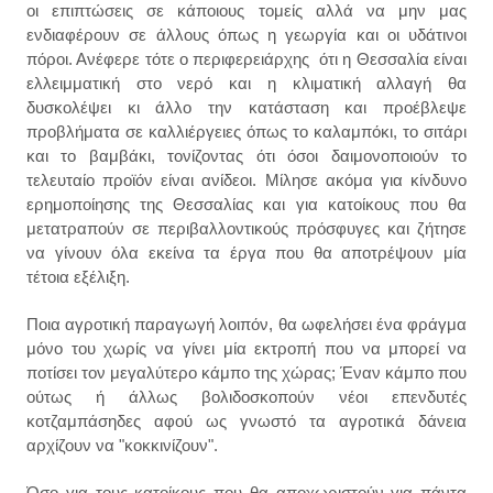
οι επιπτώσεις σε κάποιους τομείς αλλά να μην μας
ενδιαφέρουν σε άλλους όπως η γεωργία και οι υδάτινοι
πόροι. Ανέφερε τότε ο περιφερειάρχης ότι η Θεσσαλία είναι
ελλειμματική στο νερό και η κλιματική αλλαγή θα
δυσκολέψει κι άλλο την κατάσταση και προέβλεψε
προβλήματα σε καλλιέργειες όπως το καλαμπόκι, το σιτάρι
και το βαμβάκι, τονίζοντας ότι όσοι δαιμονοποιούν το
τελευταίο προϊόν είναι ανίδεοι. Μίλησε ακόμα για κίνδυνο
ερημοποίησης της Θεσσαλίας και για κατοίκους που θα
μετατραπούν σε περιβαλλοντικούς πρόσφυγες και ζήτησε
να γίνουν όλα εκείνα τα έργα που θα αποτρέψουν μία
τέτοια εξέλιξη.
Ποια αγροτική παραγωγή λοιπόν, θα ωφελήσει ένα φράγμα
μόνο του χωρίς να γίνει μία εκτροπή που να μπορεί να
ποτίσει τον μεγαλύτερο κάμπο της χώρας; Έναν κάμπο που
ούτως ή άλλως βολιδοσκοπούν νέοι επενδυτές
κοτζαμπάσηδες αφού ως γνωστό τα αγροτικά δάνεια
αρχίζουν να "κοκκινίζουν".
Όσο για τους κατοίκους που θα αποχωριστούν για πάντα