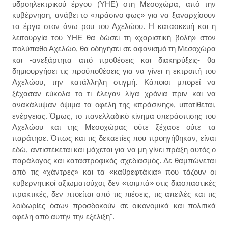
υδροηλεκτρικού έργου (ΥΗΕ) στη Μεσοχώρα, από την
κυβέρνηση, ανάβει το «πράσινο φως» για να ξαναρχίσουν
τα έργα στον άνω ρου του Αχελώου. Η κατασκευή και η
λειτουργία του ΥΗΕ θα δώσει τη «χαριστική βολή» στον
πολύπαθο Αχελώο, θα οδηγήσει σε αφανισμό τη Μεσοχώρα
και -ανεξάρτητα από προθέσεις και διακηρύξεις- θα
δημιουργήσει τις προϋποθέσεις για να γίνει η εκτροπή του
Αχελώου, την κατάλληλη στιγμή. Κάποιοι μπορεί να
ξέχασαν εύκολα το τι έλεγαν λίγα χρόνια πριν και να
ανακάλυψαν όψιμα τα οφέλη της «πράσινης», υποτίθεται,
ενέργειας. Όμως, το πανελλαδικό κίνημα υπεράσπισης του
Αχελώου και της Μεσοχώρας ούτε ξέχασε ούτε τα
παράτησε. Όπως και τις δεκαετίες που προηγήθηκαν, είναι
εδώ, αντιστέκεται και μάχεται για να μη γίνει πράξη αυτός ο
παράλογος και καταστροφικός σχεδιασμός. Δε θαμπώνεται
από τις «χάντρες» και τα «καθρεφτάκια» που τάζουν οι
κυβερνητικοί αξιωματούχοι, δεν «τσιμπά» στις διασπαστικές
πρακτικές, δεν πτοείται από τις πιέσεις, τις απειλές και τις
λοιδωρίες όσων προσδοκούν σε οικονομικά και πολιτικά
οφέλη από αυτήν την εξέλιξη".