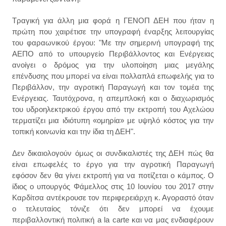
Τραγική για άλλη μια φορά η ΓΕΝΟΠ ΔΕΗ που ήταν η
πρώτη που χαιρέτισε την υπογραφή έναρξης λειτουργίας
του φαραωνικού έργου: "Με την σημερινή υπογραφή της
ΑΕΠΟ από το υπουργείο Περιβάλλοντος και Ενέργειας
ανοίγει ο δρόμος για την υλοποίηση μιας μεγάλης
επένδυσης που μπορεί να είναι πολλαπλά επωφελής για το
Περιβάλλον, την αγροτική Παραγωγή και τον τομέα της
Ενέργειας. Ταυτόχρονα, η απεμπλοκή και ο διαχωρισμός
του υδροηλεκτρικού έργου από την εκτροπή του Αχελώου
τερματίζει μια ιδιότυπη «ομηρία» με υψηλό κόστος για την
τοπική κοινωνία και την ίδια τη ΔΕΗ".
Δεν δικαιολογούν όμως οι συνδικαλιστές της ΔΕΗ πώς θα
είναι επωφελές το έργο για την αγροτική Παραγωγή
εφόσον δεν θα γίνει εκτροπή για να ποτίζεται ο κάμπος. Ο
ίδιος ο υπουργός Φάμελλος στις 10 Ιουνίου του 2017 στην
Καρδίτσα αντέκρουσε τον περιφερειάρχη κ. Αγοραστό όταν
ο τελευταίος τόνιζε ότι δεν μπορεί να έχουμε
περιβαλλοντική πολιτική a la carte και να μας ενδιαφέρουν