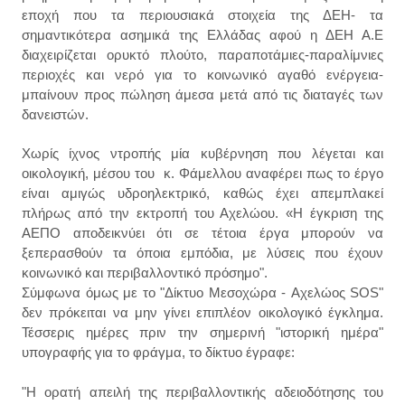
εποχή που τα περιουσιακά στοιχεία της ΔΕΗ- τα
σημαντικότερα ασημικά της Ελλάδας αφού η ΔΕΗ Α.Ε
διαχειρίζεται ορυκτό πλούτο, παραποτάμιες-παραλίμνιες
περιοχές και νερό για το κοινωνικό αγαθό ενέργεια-
μπαίνουν προς πώληση άμεσα μετά από τις διαταγές των
δανειστών.
Χωρίς ίχνος ντροπής μία κυβέρνηση που λέγεται και
οικολογική, μέσου του κ. Φάμελλου αναφέρει πως το έργο
είναι αμιγώς υδροηλεκτρικό, καθώς έχει απεμπλακεί
πλήρως από την εκτροπή του Αχελώου. «Η έγκριση της
ΑΕΠΟ αποδεικνύει ότι σε τέτοια έργα μπορούν να
ξεπερασθούν τα όποια εμπόδια, με λύσεις που έχουν
κοινωνικό και περιβαλλοντικό πρόσημο".
Σύμφωνα όμως με το "Δίκτυο Μεσοχώρα - Aχελώος SOS"
δεν πρόκειται να μην γίνει επιπλέον οικολογικό έγκλημα.
Τέσσερις ημέρες πριν την σημερινή "ιστορική ημέρα"
υπογραφής για το φράγμα, το δίκτυο έγραφε:
"Η ορατή απειλή της περιβαλλοντικής αδειοδότησης του