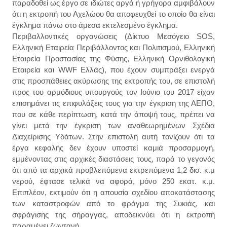
παραδοθεί ως έργο σε ιδιώτες αργά ή γρήγορα αμφιβάλουν
ότι η εκτροπή του Αχελώου θα αποφευχθεί το οποίο θα είναι
έγκλημα πάνω στο άμεσα εκτελεσμένο έγκλημα.
Περιβαλλοντικές οργανώσεις (Δίκτυο Μεσόγειο SOS,
Ελληνική Εταιρεία Περιβάλλοντος και Πολιτισμού, Ελληνική
Εταιρεία Προστασίας της Φύσης, Ελληνική Ορνιθολογική
Εταιρεία και WWF Ελλάς), που έχουν συμπράξει ενεργά
στις προσπάθειες ακύρωσης της εκτροπής του, σε επιστολή
προς του αρμόδιους υπουργούς τον Ιούνιο του 2017 είχαν
επισημάνει τις επιφυλάξεις τους για την έγκριση της ΑΕΠΟ,
που σε κάθε περίπτωση, κατά την άποψή τους, πρέπει να
γίνει μετά την έγκριση των αναθεωρημένων Σχέδια
Διαχείρισης Υδάτων. Στην επιστολή αυτή τονίζουν ότι τα
έργα κεφαλής δεν έχουν υποστεί καμιά προσαρμογή,
εμμένοντας στις αρχικές διαστάσεις τους, παρά το γεγονός
ότι από τα αρχικά προβλεπόμενα εκτρεπόμενα 1,2 δισ. κ.μ
νερού, έφτασε τελικά να αφορά, μόνο 250 εκατ. κ.μ.
Επιπλέον, εκτιμούν ότι η απουσία σχεδίου αποκατάστασης
των καταστροφών από το φράγμα της Συκιάς, και
σφράγισης της σήραγγας, αποδεικνύει ότι η εκτροπή
παραμένει ζωντανή.