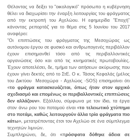
Θέλοντας να δείξει το "οικολογικό" πρόσωπο η κυβέρνηση
θέλει να διαχωρίσει την έναρξη λειτουργίας του φράγματος
από την εκτροπή του Αχελώου. Η εφημερίδα "Εποχή"
κάνοντας ρεπορτάζ για το θέμα στις 5 Ιουνίου του 2017
αναφέρει:
"Οι επιπτώσεις του φράγματος της Μεσοχώρας ως
αυτόνομου έργου σε φυσικό και ανθρωπογενές περιβάλλον
έχουν επισημανθεί τόσο από τις περιβαλλοντικές
οργανώσεις όσο και από τις κινηματικές πρωτοβουλίες.
Έχουν αποτελέσει, δε, τμήμα των αιτήσεων ακύρωσης που
έχουν γίνει δεκτές από το ΣτΕ. Ο κ. Τάσος Κεφαλάς (μέλος
του Δικτύου Μεσοχώρα - Aχελώος -SOS) επισημαίνει ότι
«
το φράγμα κατασκευάζεται, όπως ήταν στον αρχικό
σχεδιασμό και επομένως οι περιβαλλοντικές επιπτώσεις
δεν αλλάζουν
». Εξάλλου, σύμφωνα με τον ίδιο, τα έργα
στον άνω ρου του ποταμού είναι «
το τελειωτικό χτύπημα
στο ποτάμι, καθώς λειτουργούν άλλα τρία φράγματα πιο
κάτω
», μετατρέποντας έτσι τον Αχελώο σε ένα σύμπλεγμα
τεχνητών λιμνών.
Συμπληρώνει, δε, ότι «π
ρόσφατα δόθηκε άδεια σε