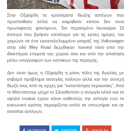
Στην Οξφόρδη τα κρούσματα δίωξης αστέγων που
προσπαθούν απλά να κοιμηθούν κάπου δεν είναι
πρωτοφανές φαινόμενο. Τον περασμένο Ιανουάριο 15
άστεγοι που βρήκαν κατάλυμα για τις κρύες ημέρες του
χειμώνα σε ένα εγκαταλελειμμένο γκαράζ της Volkswagen
στην οδό Iffley Road διώχθηκαν ποινικά τόσο από την
ιδιοκτήτρια εταιρεία του χώρου όσο και από την απαίτηση
μέσω υπογραφών των κατοίκων της περιοχής.
Δεν είναι όμως η Οξφόρδη η μόνη πόλη της Αγγλίας με
σοβαρό πρόβλημα αστεγίας πολιτών αλλά και την συνεχή
δίωξή τους από τις αρχές για "καταπάτηση περιουσίας". Από
το Μάντσεστερ μέχρι το Σάουθαπτον η ανεργία αλλά και τα
υψηλά ενοίκια έχουν κάνει καθεστώς την αστεγία ενώ το
κοινωνικό κράτος περιορίζεται απλά σε υπνωτήρια και σε
συσσίτια αστέγων.
FACEBOOK
TWEETER
GOOGLE+