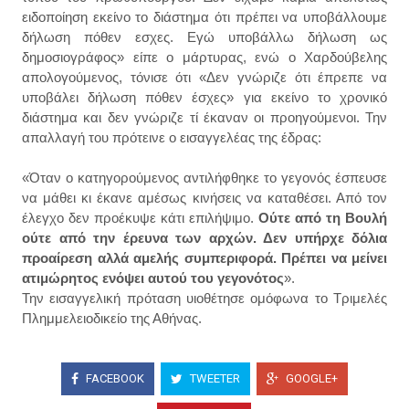
ειδοποίηση εκείνο το διάστημα ότι πρέπει να υποβάλλουμε
δήλωση πόθεν εσχες. Εγώ υποβάλλω δήλωση ως
δημοσιογράφος» είπε ο μάρτυρας, ενώ ο Χαρδούβελης
απολογούμενος, τόνισε ότι «Δεν γνώριζε ότι έπρεπε να
υποβάλει δήλωση πόθεν έσχες» για εκείνο το χρονικό
διάστημα και δεν γνώριζε τί έκαναν οι προηγούμενοι. Την
απαλλαγή του πρότεινε ο εισαγγελέας της έδρας:
«Όταν ο κατηγορούμενος αντιλήφθηκε το γεγονός έσπευσε
να μάθει κι έκανε αμέσως κινήσεις να καταθέσει. Από τον
έλεγχο δεν προέκυψε κάτι επιλήψιμο.
Ούτε από τη Βουλή
ούτε από την έρευνα των αρχών. Δεν υπήρχε δόλια
προαίρεση αλλά αμελής συμπεριφορά. Πρέπει να μείνει
ατιμώρητος ενόψει αυτού του γεγονότος
».
Την εισαγγελική πρόταση υιοθέτησε ομόφωνα το Τριμελές
Πλημμελειοδικείο της Αθήνας.
FACEBOOK
TWEETER
GOOGLE+