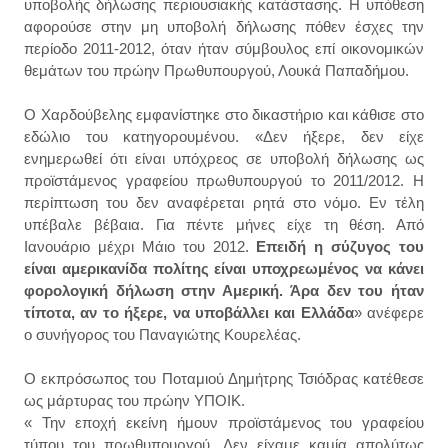
υποβολής δήλωσης περιουσιακής κατάστασης. Η υπόθεση
αφορούσε στην μη υποβολή δήλωσης πόθεν έσχες την
περίοδο 2011-2012, όταν ήταν σύμβουλος επί οικονομικών
θεμάτων του πρώην Πρωθυπουργού, Λουκά Παπαδήμου.
Ο Χαρδούβελης εμφανίστηκε στο δικαστήριο και κάθισε στο
εδώλιο του κατηγορουμένου. «Δεν ήξερε, δεν είχε
ενημερωθεί ότι είναι υπόχρεος σε υποβολή δήλωσης ως
προϊστάμενος γραφείου πρωθυπουργού το 2011/2012. Η
περίπτωση του δεν αναφέρεται ρητά στο νόμο. Εν τέλη
υπέβαλε βέβαια. Για πέντε μήνες είχε τη θέση. Από
Ιανουάριο μέχρι Μάιο του 2012.
Επειδή η σύζυγος του
είναι αμερικανίδα πολίτης είναι υποχρεωμένος να κάνει
φορολογική δήλωση στην Αμερική. Άρα δεν του ήταν
τίποτα, αν το ήξερε, να υποβάλλει και Ελλάδα
» ανέφερε
ο συνήγορος του Παναγιώτης Κουρελέας.
Ο εκπρόσωπος του Ποταμιού Δημήτρης Τσιόδρας κατέθεσε
ως μάρτυρας του πρώην ΥΠΟΙΚ.
« Την εποχή εκείνη ήμουν προϊστάμενος του γραφείου
τύπου του πρωθυπουργού. Δεν είχαμε καμία απολύτως