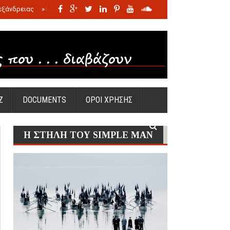
εξάνδρειας
»
Η σφαγή των νηπίων της Σάντας
»
Πώς προέκυψε η Ωραία
Ζ
DOCUMENTS
ΟΡΟΙ ΧΡΗΣΗΣ
Η ΣΤΗΛΗ ΤΟΥ SIMPLE MAN