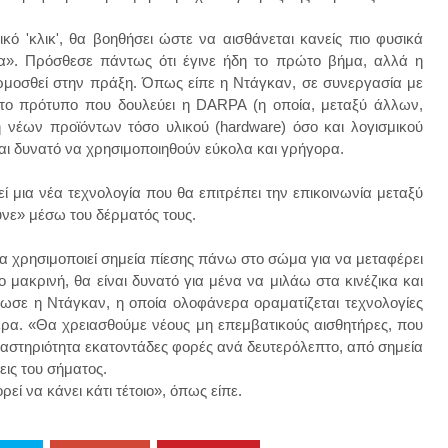
ικό 'κλικ', θα βοηθήσει ώστε να αισθάνεται κανείς πιο φυσικά
». Πρόσθεσε πάντως ότι έγινε ήδη το πρώτο βήμα, αλλά η
αρμοσθεί στην πράξη. Όπως είπε η Ντάγκαν, σε συνεργασία με
 το πρότυπο που δουλεύει η DARPA (η οποία, μεταξύ άλλων,
η νέων προϊόντων τόσο υλικού (hardware) όσο και λογισμικού
είναι δυνατό να χρησιμοποιηθούν εύκολα και γρήγορα.
ί μια νέα τεχνολογία που θα επιτρέπει την επικοινωνία μεταξύ
νε» μέσω του δέρματός τους.
α χρησιμοποιεί σημεία πίεσης πάνω στο σώμα για να μεταφέρει
 μακρινή, θα είναι δυνατό για μένα να μιλάω στα κινέζικα και
λωσε η Ντάγκαν, η οποία ολοφάνερα οραματίζεται τεχνολογίες
ρα. «Θα χρειασθούμε νέους μη επεμβατικούς αισθητήρες, που
αστηριότητα εκατοντάδες φορές ανά δευτερόλεπτο, από σημεία
εις του σήματος.
ί να κάνει κάτι τέτοιο», όπως είπε.