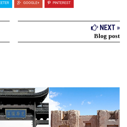
ETER
GOOGLE+
PINTEREST
NEXT »
Blog post