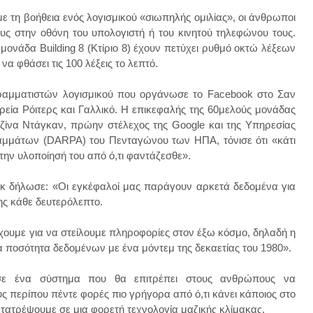
 τη βοήθεια ενός λογισμικού «σιωπηλής ομιλίας», οι άνθρωποι
ς στην οθόνη του υπολογιστή ή του κινητού τηλεφώνου τους.
ονάδα Building 8 (Κτίριο 8) έχουν πετύχει ρυθμό οκτώ λέξεων
να φθάσει τις 100 λέξεις το λεπτό.
ραμματιστών λογισμικού που οργάνωσε το Facebook στο Σαν
εία Ρόιτερς και Γαλλικό. Η επικεφαλής της 60μελούς μονάδας
ζίνα Ντάγκαν, πρώην στέλεχος της Google και της Υπηρεσίας
μάτων (DARPA) του Πενταγώνου των ΗΠΑ, τόνισε ότι «κάτι
στην υλοποίησή του από ό,τι φαντάζεσθε».
 δήλωσε: «Οι εγκέφαλοί μας παράγουν αρκετά δεδομένα για
ης κάθε δευτερόλεπτο.
έχουμε για να στείλουμε πληροφορίες στον έξω κόσμο, δηλαδή η
ια ποσότητα δεδομένων με ένα μόντεμ της δεκαετίας του 1980».
 σε ένα σύστημα που θα επιτρέπει στους ανθρώπους να
 περίπου πέντε φορές πιο γρήγορα από ό,τι κάνει κάποιος στο
τατρέψουμε σε μια φορετή τεχνολογία μαζικής κλίμακας.