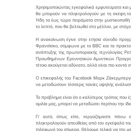
Χρησιμοποιώντας εγκεφαλικά εμφυτεύματα και με
θα μπορούν να πληκτρολογούν με τη σκέψη του
Ήδη τα έως τώρα πειράματα στην μυστικοπαθή μ
το λεπτό, που θα βελτιωθεί στο μέλλον, με στόχο 
Η ανακοίνωση έγινε στην ετήσια σύνοδο προγ
Φρανσίσκο, σύμφωνα με το BBC και τα πρακτορ
ανάπτυξης της πρωτοποριακής τεχνολογίας Ρετ
Προωθημένων Ερευνητικών Αμυντικών Προγραμ
τέτοιο ακούγεται αδύνατο, αλλά είναι πιο κοντά 
Ο επικεφαλής του Facebook Μαρκ Ζάκερμπεργκ
να μεταδώσουν τέσσερις ταινίες υψηλής ανάλυσ
Το πρόβλημα είναι ότι ο καλύτερος τρόπος που 
ομιλία μας, μπορεί να μεταδώσει περίπου την ίδ
Γι' αυτό, όπως είπε, «εργαζόμαστε πάνω
πληκτρολογούν απευθείας από τον εγκέφαλό τους
τηλέφωνό του σήμερα. Θέλουμε τελικά να την με