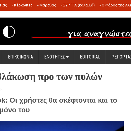
ειας
»
Κέρκωπες
»
Μαρσύας
»
ΣΥΡΙΓΓΑ (καλαμιά)
»
Ο Φάρος της Αλ
.
ΕΠΙΚΟΙΝΩΝΙΑ
ΕΝΟΤΗΤΕΣ
EDITORIAL
ΡΕΠΟΡΤΑ
βλάκωση προ των πυλών
s
k: Οι χρήστες θα σκέφτονται και το
 μόνο του