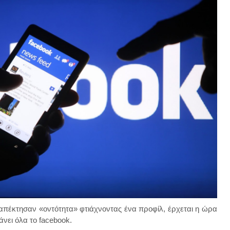
πέκτησαν «οντότητα» φτιάχνοντας ένα προφίλ, έρχεται η ώρα
άνει όλα το facebook.