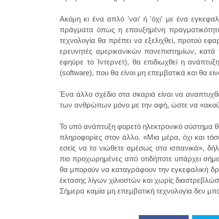
Ακόμη κι ένα απλό 'ναι' ή 'όχι' με ένα εγκεφαλ
πράγματα όπως η επαυξημένη πραγματικότητα
τεχνολογία θα πρέπει να εξελιχθεί, προτού εφ
ερευνητές αμερικανικών πανεπιστημίων, κατά
εφηύρε το Ίντερνετ), θα επιδιωχθεί η ανάπτυξ
(software), που θα είναι μη επεμβατικά και θα 
Ένα άλλο σχέδιο στα σκαριά είναι να αναπτυχθε
των ανθρώπων μόνο με την αφή, ώστε να «ακού
Το υπό ανάπτυξη φορετό ηλεκτρονικό σύστημα θ
πληροφορίες στον άλλο. «Μια μέρα, όχι και τόσο
εσείς να το νιώθετε αμέσως στα ισπανικά», δή
πιο προχωρημένες από οτιδήποτε υπάρχει σήμε
θα μπορούν να καταγράφουν την εγκεφαλική δρ
έκτασης λίγων χιλιοστών και χωρίς διαστρεβλώσ
Σήμερα καμία μη επεμβατική τεχνολογία δεν μπορε