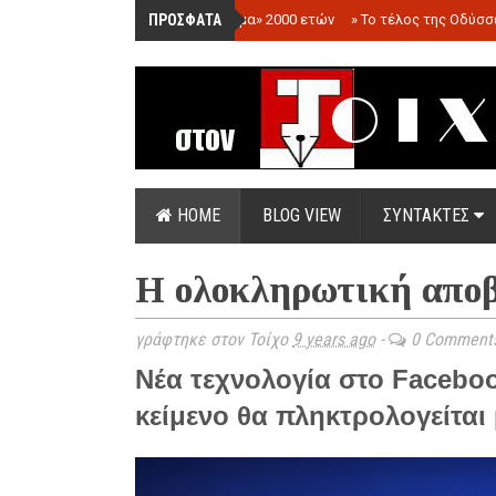
ΠΡΟΣΦΑΤΑ
»
«Ολόγραμμα» 2000 ετών
»
Το τέλος της Οδύσσ
HOME
BLOG VIEW
ΣΥΝΤΑΚΤΕΣ
Η ολοκληρωτική απο
γράφτηκε στον Τοίχο
9 years ago
-
0 Comment
Νέα τεχνολογία στο Faceboo
κείμενο θα πληκτρολογείται