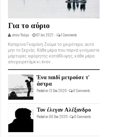
Για το αύριο
στον Τοίχο -
07 Jan 2021 -
1 Comments
Κατερίνα Γκαράνη Ζούμε το χειρότερο, αυτό
μην το ξεχνάς. Κάθε μέρα που περνά γινόμαστε
μάρτυρες αφόρητης κατάθλιψης, κάθε μέρα
αποχαιρετάμε κι έναν...
Ένα παιδί μετρούσε τ'
άστρα
Posted on 13 Dec 2020 -
0 Comments
Τον έλεγαν Αλέξανδρο
Posted on 06 Dec 2020 -
0 Comments