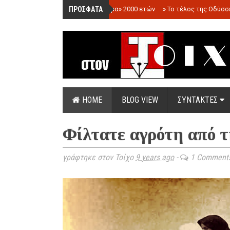
ΠΡΟΣΦΑΤΑ
»
«Ολόγραμμα» 2000 ετών
»
Το τέλος της Οδύσσ
HOME
BLOG VIEW
ΣΥΝΤΑΚΤΕΣ
Φίλτατε αγρότη από 
γράφτηκε στον Τοίχο
9 years ago
-
1 Comment