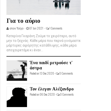
Για το αύριο
στον Τοίχο -
07 Jan 2021 -
1 Comments
Κατερίνα Γκαράνη Ζούμε το χειρότερο, αυτό
μην το ξεχνάς. Κάθε μέρα που περνά γινόμαστε
μάρτυρες αφόρητης κατάθλιψης, κάθε μέρα
αποχαιρετάμε κι έναν...
Ένα παιδί μετρούσε τ'
άστρα
Posted on 13 Dec 2020 -
0 Comments
Τον έλεγαν Αλέξανδρο
Posted on 06 Dec 2020 -
0 Comments