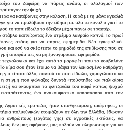
οίχο του Ζαφείρη να πάρεις ανάσα, οι αλαλαγμοί των
 τρύπαγαν την ψυχή.
λύτερα να κατέβαινες στην κόλαση. Η κυρά με τη μάνα αγκαλιά
νγκ
για να προλάβουν την είδηση σε όλα τα κανάλια γιατί το
αφού το ποπ είδωλο το έδειξαν μέχρι πάνω σε τρακτέρ.
ο στάβλο καπνίζοντας ένα στρέμμα λαθραίο καπνό. Το πρωί
έκανες στάση για να πάρεις εφημερίδα. Νέο εγκεφαλικό.
λου
και εσύ να σκέφτεσαι το ρημαδιό της επιβίωσης που σε
τιγμή αποφάσισες να μη ξαναγοράσεις εφημερίδα.
 τεχνολογικά και έχει αυτό το μαραφέτι που το κουβαλάνε
. Το αίμα σου ήταν έτοιμο να βάψει τον λεκιασμένο καθρέφτη
η για τίποτε άλλο, παντού το ποπ είδωλο, χαμογελαστό να
ν η στιγμή που φώναξες δυνατά «πούστηδες και παλικάρια
αφετζή να ακουμπάει το φλιτζανάκι του καφέ κάπως ψυχρό
, εισπράττοντας ένα ανακουφιστικό «αααααααα» από τον
 Αγροτικής τράπεζας ήταν υποθηκευμένη, σκέφτηκες, οι
στήρια πολυεθνικών ετοιμάζουν σε όλη την Ελλάδα, έδωσαν
για ανθρώπους (εργάτες γης) σε αγροτικές εκτάσεις, να
λλους δεν μας αφήνουν, μας καλούν να πληρώσουμε για να