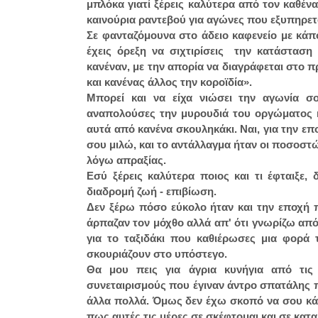
μπλόκα γιατί ξέρεις καλύτερα από τον καθέν
καινούρια ραντεβού για αγώνες που εξυπηρε
Σε φανταζόμουνα στο άδειο καφενείο με κάπ
έχεις όρεξη να σιχτιρίσεις την κατάσταση
κανέναν, με την απορία να διαγράφεται στο 
και κανένας άλλος την κοροϊδία».
Μπορεί και να είχα νιώσει την αγωνία σ
αναπολούσες την μυρουδιά του οργώματος κ
αυτά από κανένα σκουληκάκι. Ναι, για την επ
σου μιλώ, και το αντάλλαγμα ήταν οι ποσοστώ
λόγω απραξίας.
Εσύ ξέρεις καλύτερα ποιος και τι έφταιξε
διαδρομή ζωή - επιβίωση.
Δεν ξέρω πόσο εύκολο ήταν και την εποχή π
άρπαζαν τον μόχθο αλλά απ'
ό
τι γνωρίζω από
για το ταξιδάκι που καθιέρωσες μια φορά
σκουριάζουν στο υπόστεγο.
Θα μου πεις για άγρια κυνήγια από τις 
συνεταιρισμούς που έγιναν άντρο σπατάλης
άλλα πολλά. Όμως δεν έχω σκοπό να σου κά
πως αυτές τις μέρες σε σκέφτομαι και σε κα