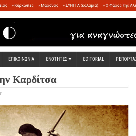
ειας
»
Κέρκωπες
»
Μαρσύας
»
ΣΥΡΙΓΓΑ (καλαμιά)
»
Ο Φάρος της Αλ
.
ΕΠΙΚΟΙΝΩΝΙΑ
ΕΝΟΤΗΤΕΣ
EDITORIAL
ΡΕΠΟΡΤΑ
την Καρδίτσα
s