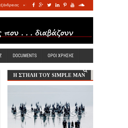
εξάνδρειας
»
Η σφαγή των νηπίων της Σάντας
»
Πώς προέκυψε η Ωραία
Ζ
DOCUMENTS
ΟΡΟΙ ΧΡΗΣΗΣ
Η ΣΤΗΛΗ ΤΟΥ SIMPLE MAN