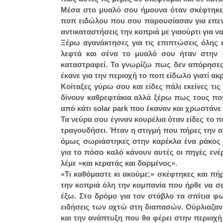
Μέσα στο μυαλό σου ήμουνα όταν σκέφτηκες
ποπ ειδώλου που σου παρουσίασαν για επεν
αντικαταστήσεις την κοπριά με γιαούρτι για 
Ξέρω αγανάκτησες για τις επιπτώσεις όλης 
λεφτά και σένα το μυαλό σου ήταν στην 
καταστραφεί. Το γνωρίζω πως δεν απόρησες 
έκανε για την περιοχή το ποπ είδωλο γιατί α
Κοίταξες γύρω σου και είδες πάλι εκείνες 
δίνουν καθρεφτάκια αλλά ξέρω πως τους πονά
από κάτι solar park που έκαναν και χρωστάνε
Τα νεύρα σου έγιναν κουρέλια όταν είδες το 
τραγουδήσει. Ήταν η στιγμή που πήρες την α
όμως σωριάστηκες στην καρέκλα ένα ράκος 
για το πόσο καλό κάνουν αυτές οι πηγές ενέ
λέμε «και κερατάς και δαρμένος».
«Τι καθόμαστε κι ακούμε;» σκέφτηκες και π
την κοπριά όλη την κομπανία που ήρθε να σε
έξω. Στο δρόμο για τον στάβλο τα σπίτια 
ειδήσεις των οχτώ στη διαπασών. Ούρλιαζαν 
και την ανάπτυξη που θα φέρει στην περιοχή.