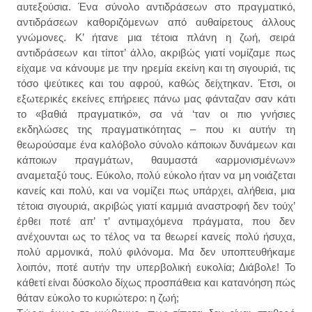
αυτεξούσια. Ένα σύνολο αντιδράσεων στο πραγματικό,
αντιδράσεων καθοριζόμενων από αυθαίρετους άλλους
γνώμονες. Κ’ ήτανε μια τέτοια πλάνη η ζωή, σειρά
αντιδράσεων και τίποτ’ άλλο, ακριβώς γιατί νομίζαμε πως
είχαμε να κάνουμε με την ηρεμία εκείνη και τη σιγουριά, τις
τόσο ψεύτικες και του αφρού, καθώς δείχτηκαν. Έτσι, οι
εξωτερικές εκείνες επήρειες πάνω μας φάνταζαν σαν κάτι
το «βαθιά πραγματικό», σα νά ‘ταν οι πιο γνήσιες
εκδηλώσες της πραγματικότητας – που κι αυτήν τη
θεωρούσαμε ένα καλόβολο σύνολο κάποιων δυνάμεων και
κάποιων πραγμάτων, θαυμαστά «αρμονισμένων»
αναμεταξύ τους. Εύκολο, πολύ εύκολο ήταν να μη νοιάζεται
κανείς και πολύ, και να νομίζει πως υπάρχει, αλήθεια, μια
τέτοια σιγουριά, ακριβώς γιατί καμμιά αναστροφή δεν τούχ’
έρθει ποτέ απ’ τ’ αντιμαχόμενα πράγματα, που δεν
ανέχουνται ως το τέλος να τα θεωρεί κανείς πολύ ήσυχα,
πολύ αρμονικά, πολύ φιλόνομα. Μα δεν υποπτευθήκαμε
λοιπόν, ποτέ αυτήν την υπερβολική ευκολία; Διάβολε! Το
κάθετί είναι δύσκολο δίχως προσπάθεια και κατανόηση πώς
θάταν εύκολο το κυριώτερο: η ζωή;