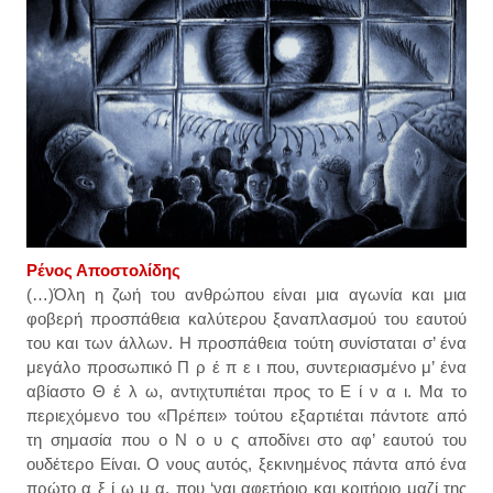
Ρένος Αποστολίδης
(…)Όλη η ζωή του ανθρώπου είναι μια αγωνία και μια
φοβερή προσπάθεια καλύτερου ξαναπλασμού του εαυτού
του και των άλλων. Η προσπάθεια τούτη συνίσταται σ’ ένα
μεγάλο προσωπικό Π ρ έ π ε ι που, συντεριασμένο μ’ ένα
αβίαστο Θ έ λ ω, αντιχτυπιέται προς το Ε ί ν α ι. Μα το
περιεχόμενο του «Πρέπει» τούτου εξαρτιέται πάντοτε από
τη σημασία που ο Ν ο υ ς αποδίνει στο αφ’ εαυτού του
ουδέτερο Είναι. Ο νους αυτός, ξεκινημένος πάντα από ένα
πρώτο α ξ ί ω μ α, που ‘ναι αφετήριο και κριτήριο μαζί της