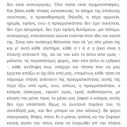
δεν είναι αυτενέργειες. Όλα τούτα είναι σχημοτοποίησες.
Και βάση κάθε τέτοιας κατασκευής: το αίτημα της απόλυτης
συνέπειας, ο προκαθορισμός δηλαδή, η τάχα αρμονία,
ηρεμία, ειρήνη, ενώ η πραγματικότητα δεν έχει συνέπεια,
δεν έχει ησυχασμό, δεν έχει ειρήνη δυνάμεων, μα πόλεμο,
αναταραχή, επανάσταση αιώνια ενάντια στον ίδιο τον εαυτό
της. Είναι σαν ανήσυχη θάλασσα που τά ‘χει όλα μέσα της
και γι’ αυτό κάθε σύστημα, κάθε σ τ ά σ η (εκεί είναι η
πλάνη) απέναντί της, σα να ‘ναι κάτι το άλλο από εμάς –
μάλιστα, τις περισσότερες φορές, σαν κάτι άλλο το εχθρικό
-, κάθε αντίληψη πως υπάρχει και τίποτα που να μας
έρχεται απόξω κι όχι όλα από μας, επομένως κάθε τάση να
πάρουμε στάση απέναντι της πραγματικότητας αυτής της
τάχα έξω από εμάς, ενώ, απλώς, η πραγματικότητα, ο
κόσμος ολάκερος, είμαστ’ εμείς, εμείς αυθύπαρκτοι, με
κίνηση του μέσα προς τα μέσα μας (αφού ο κόσμος αυτός
δεν έχει υπόσταση δίχως το ζωντανό πυρήνα του, τη
συνείδησή μας, και δεν μπορεί να γίνε αλλιώς), θα φέρει
σύγκρουση, θλίψη, πόνο. Κι ο μόνος τρόπος να τον ξεφύγει
κανείς αυτόν τον πόνο, είναι να λυτρωθεί απ’ την πλάνη