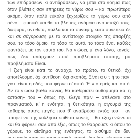
των επιδράσεων κι αντιδράσεων, να μπει στο νόημα πως
όταν βλέπεις σαν επήρειες τα γύρω σου – και πρωτύτερα
ακόμα, όταν πολύ εύκολα ξεχωρίζεις τα γύρω σου από
σένα – φυσικά και θα τα βλέπεις ανόμοια αναμεταξύ τους,
διάφορα, αντίθετα, πολλά και τα συναφή, κατά συνέπεια δε
και σε σύγκρουση με το αντίστοιχο στοιχείο της ύπαρξής
σου, το τόσο όμοιο, το τόσο το αυτό, το τόσο ένα, καθώς
φαντάζει, με τον εαυτό του. Να νιώσει, μ’ ένα λόγο, κανείς,
πως δεν υπάρχουν ποτέ προβλήματα στάσης, μα
προβλήματα Είναι.
Η ζωή είναι κάτι το άναρχο, το πρώτο, το θετικό, όχι
αποτέλεσμα, όχι αντίθεση, όχι σκοπός. Είναι α υ τ ή το παν,
γιατί είναι η οδός που φέρνει σ’ αυτό. Έ ν α εμείς και αυτό.
Αν το νιώσει βαθιά κανείς, θα καθοριστεί αυθόρμητα και η
«στάση» του – όπως την έλεγε πριν – απέναντι στο
πραγματικό, κ’ η ενότητα, η θετικότητα, η σιγουριά της
καθαρής αυτής πηγής που θ’ αναβρύσει εντός του – αν
μπορεί να της κολλήσει επίθετα κανείς – θα εξαχτινώνεται
και θα φέρνει, σαν από έξω, όπως το θαρρούσε κι όπου το
γύρευε, το αίσθημα της ενότητας, το αίσθημα ότι δεν
αντιμαχόμαστε το πραγματικό, παρά, ίσα-ίσα, είμαστε πια