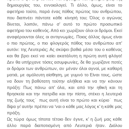
δημιουργίας του, εννοιολογεί. Τι άλλο, όμως, είναι το
αφετήριο τούτο, παρά ένας πόθος πρώτος του ανθρώπου,
που διαπνέει πάντοτε κάθε κίνησή του; Όλος ο αγώνας
δίνεται, λοιπόν, πάνω σ’ αυτό το πρώτο προσωπικό
αφετήριο του καθενός. Από κει χωρίζουν όλοι οι δρόμοι. Εκεί
αναφέρουνται όλες οι αντιγνωμίες. Ποιος άλλος όμως είναι
ο πιο πρώτος, ο πιο φλογερός πόθος του ανθρώπου απ’
αυτόν: της Λευτεριάς; Ας σκύψει βαθιά μέσα του ο καθένας
και θα βρει εκεί να καίει ακατάλυτη η πρώτη αυτή φλόγα!
Δεν θα υπήρχανε τόσες ασυμφωνίες, δε θα χωρίζανε ποτές
οι δρόμοι των ανθρώπων, αν μέναν όλοι αγνοί, με καθαρή
ματιά, με αμόλευτη αίσθηση, με γυμνό το Είναι τους, ώστε
να δουν τη βαθύτατη τούτην αλήθεια και να την κάνουν
πράξη: Πως πάνω απ’ όλα, και από την ηθική και τη
θρησκεία και την πατρίδα και την πίστη, στέκει η λευτεριά
της ζωής τους˙ πως αυτή είναι το πρώτο και κύριο˙ πως
δίψα γι’ αυτήν πρέπει να ‘ναι ο κάθε μας λόγος κ’ η κάθε μας
πράξη.
Ως τώρα όμως τίποτα τέτοιο δεν έγινε, κ’ η ζωή μας κάθε
άλλο παρά διαποτισμένη από Λευτεριά ήταν. Διόλου