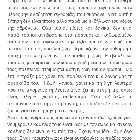
Τώρα όμως το νιώθουμε, πως τίποτα δεν είναι σταθερό
μέσα μας και γύρω μας˙ πως πρέπει ν’ αφήσουμε κατά
μέρος την αναζήτηση σιγουριάς, που σκοτώνει, γιατί αυτή η
ζήτηση δεν είναι τίποτα άλλο παρά μια εκδήλωση του νόμου
της αδράνειας. Όλα τούτα, πίστες και ιδανικά, δεν είναι
παρά τρόποι αντίδρασης στο πραγματικό, καθωρισμένοι
από πριν, που αφανίζουν την αξία και τη λευτεριά του
μεστού Τ ώ ρ α, πού ‘ναι ζωή. Περιορίζουνε την αυθόρμητη
πράξη και νεκρώνουνε την καθαρή ζωή. Επιβάλλουνε
τρόπους φερσίματος, καλούπια δηλαδή και πάλι, όπου μέσα
τους πρέπει να στριμωχτεί αυτή η ζωή του ανθρώπου. Μα
έτσι η πράξη μας χάνει την παρθενιά της κι ο λόγος μας τη
φρεσκάδα του. Η ζωή, γενικά, χάνει και τη λίγη λευτεριά
που της απομένει: τη λευτεριά να ζει τη στιγμή της όπως
είναι, πλέρια, γιομάτα, αυθόρμητα. Όλα τα’ άλλα τη
σκοτώνουν αυτή τη μεστή στιγμή, που πρέπει έντονα να τη
ζούμε γιατί είναι η πηγή του είναι μας.
Δείτε τους ανθρώπους που κατάντησαν οπαδοί: έχουνε γίνει
νούμερα. Ο καθένας τους είναι ίδιος με τον άλλο και σχεδόν
κανένας δεν είναι ο εαυτός του. Έχουν την ίδια κόψη όλοι
τους. Είναι «ρομπότ». Δεν είναι αυτόβουλες οι πράξες τους,