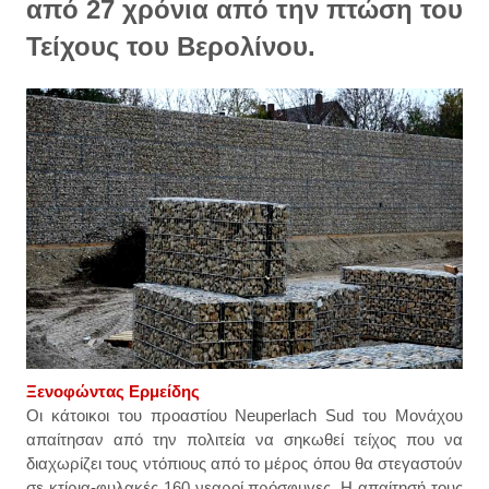
από 27 χρόνια από την πτώση του
Τείχους του Βερολίνου.
Ξενοφώντας Ερμείδης
Οι κάτοικοι του προαστίου Neuperlach Sud του Μονάχου
απαίτησαν από την πολιτεία να σηκωθεί τείχος που να
διαχωρίζει τους ντόπιους από το μέρος όπου θα στεγαστούν
σε
κτίρια-φυλακές
160 νεαροί πρόσφυγες. Η απαίτησή τους