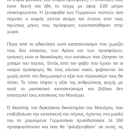
έγινε δεκτή και ήδη το τείχος με ύψος 3,65 μέτρα
ολοκληρώνεται. Η ξενοφοβία των Γερμανών πολιτών όσο
περνάει ο καιρός γίνεται ακόμη πιο έντονη από τους
πρώτους μήνες που πρόσφυγες εγκαταστάθηκαν στην
χώρα.
Πέρα από το αδιανόητο αυτό κατασκεύασμα που χωρίζει
τους δύο κόσμους, των Αρίων και των προσφύγων,
τραγικ
ές
είναι
οι
δικαιολογί
ες
των κατοίκων που ζήτησαν το
χτίσιμο του τείχους. Εκτός από τον φόβο που έχουν ότι οι
νεαροί πρόσφυγες θα τους κάνουν κακό, φοβούνται ότι
χωρίς αυτόν τον διαχωρισμό η αξία των περιουσιών τους θα
πέσει. Το πόσο πέφτει η αξία της ανθρώπινης ψυχής με
αυτό το ρατσιστικό κατασκεύασμα και βέβαια δεν
απασχολεί τους κατοίκους του Μονάχου.
Ο δικαστής του διοικητικού δικαστηρίου του Μονάχου, που
επιβεβαίωσε την κατασκευή του τείχους, έχοντας στο μυαλό
του τα χαρούμενα Γερμανάκια προειδοποίησε τα 160
προσφυγόπουλα και όσα θα "φιλοξενηθούν" σε αυτές τις