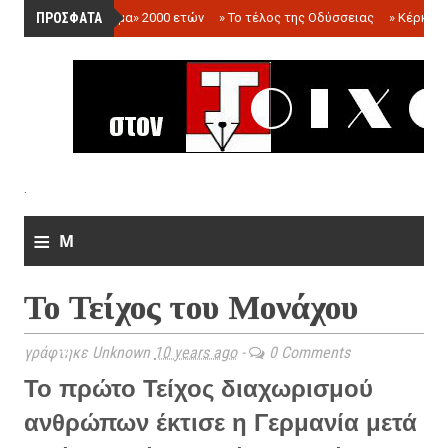
ΠΡΟΣΦΑΤΑ
»
«Ολόγραμμα» 2000 ετών
»
Το τέλος της Οδύσσειας
»
Κέρκωπ
.
≡
M
e
Το Τείχος του Μονάχου
n
u
γράφτηκε Unknown
10 years ago
-
0 Comments
Το πρώτο Τείχος διαχωρισμού
ανθρώπων έκτισε η Γερμανία μετά