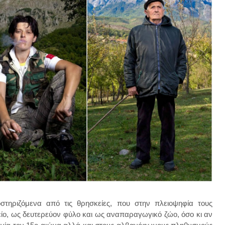
τηριζόμενα από τις θρησκείες, που στην πλειοψηφία τους
είο, ως δευτερεύον φύλο και ως αναπαραγωγικό ζώο, όσο κι αν