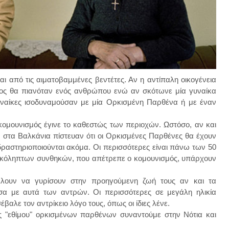
αι από τις αιματοβαμμένες βεντέτες. Αν η αντίπαλη οικογένεια
ος θα πιανόταν ενός ανθρώπου ενώ αν σκότωνε μία γυναίκα
υναίκες ισοδυναμούσαν με μία Ορκισμένη Παρθένα ή με έναν
ομουνισμός έγινε το καθεστώς των περιοχών. Ωστόσο, αν και
 στα Βαλκάνια πίστευαν ότι οι Ορκισμένες Παρθένες θα έχουν
 δραστηριοποιούνται ακόμα. Οι περισσότερες είναι πάνω των 50
ησκόληπτων συνθηκών, που απέτρεπε ο κομουνισμός, υπάρχουν
λουν να γυρίσουν στην προηγούμενη ζωή τους αν και τα
ίσα με αυτά των αντρών. Οι περισσότερες σε μεγάλη ηλικία
βαλε τον αντρίκειο λόγο τους, όπως οι ίδιες λένε.
ς "εθίμου" ορκισμένων παρθένων συναντούμε στην Νότια και