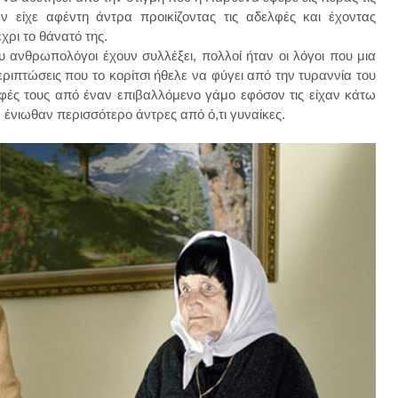
ν είχε αφέντη άντρα προικίζοντας τις αδελφές και έχοντας
χρι το θάνατό της.
υ ανθρωπολόγοι έχουν συλλέξει, πολλοί ήταν οι λόγοι που μια
ριπτώσεις που το κορίτσι ήθελε να φύγει από την τυραννία του
φές τους από έναν επιβαλλόμενο γάμο εφόσον τις είχαν κάτω
α ένιωθαν περισσότερο άντρες από ό,τι γυναίκες.