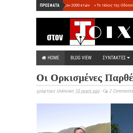
ΠΡΟΣΦΑΤΑ
»
«Ολόγραμμα» 2000 ετών
»
Το τέλος της Οδύσσ
HOME
BLOG VIEW
ΣΥΝΤΑΚΤΕΣ
Οι Ορκισμένες Παρθέ
γράφτηκε Unknown
10 years ago
-
2 Comments