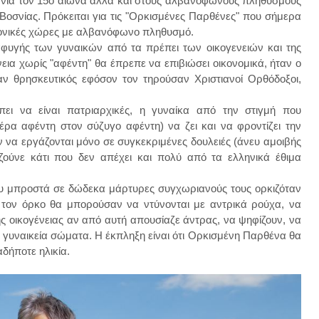
βανία τον 15ο αιώνα αλλά και στους αλβανόφωνους πληθυσμούς
Βοσνίας. Πρόκειται για τις "Ορκισμένες Παρθένες" που σήμερα
τονικές χώρες με αλβανόφωνο πληθυσμό.
φυγής των γυναικών από τα πρέπει των οικογενειών και της
εια χωρίς "αφέντη" θα έπρεπε να επιβιώσει οικονομικά, ήταν ο
αν θρησκευτικός εφόσον τον τηρούσαν Χριστιανοί Ορθόδοξοι,
ει να είναι πατριαρχικές, η γυναίκα από την στιγμή που
έρα αφέντη στον σύζυγο αφέντη) να ζει και να φροντίζει την
ν να εργάζονται μόνο σε συγκεκριμένες δουλειές (άνευ αμοιβής
ζούνε κάτι που δεν απέχει και πολύ από τα ελληνικά έθιμα
ου μπροστά σε δώδεκα μάρτυρες συγχωριανούς τους ορκιζόταν
ά τον όρκο θα μπορούσαν να ντύνονται με αντρικά ρούχα, να
της οικογένειας αν από αυτή απουσίαζε άντρας, να ψηφίζουν, να
ε γυναικεία σώματα. Η έκπληξη είναι ότι Ορκισμένη Παρθένα θα
δήποτε ηλικία.