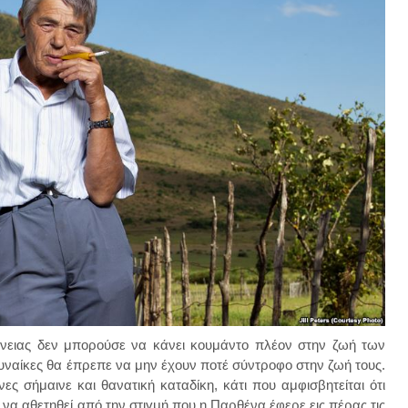
ένειας δεν μπορούσε να κάνει κουμάντο πλέον στην ζωή των
γυναίκες θα έπρεπε να μην έχουν ποτέ σύντροφο στην ζωή τους.
ς σήμαινε και θανατική καταδίκη, κάτι που αμφισβητείται ότι
 να αθετηθεί από την στιγμή που η Παρθένα έφερε εις πέρας τις