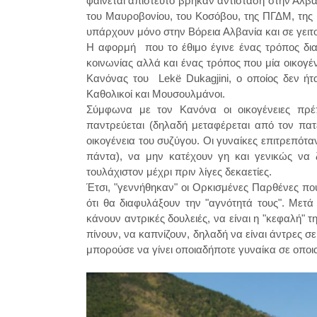
φαίνεται απίστευτο βρήκαν αντίσταση στην Αλ
του Μαυροβονίου, του Κοσόβου, της ΠΓΔΜ, της 
υπάρχουν μόνο στην Βόρεια Αλβανία και σε γει
Η αφορμή που το έθιμο έγινε ένας τρόπος δια
κοινωνίας αλλά και ένας τρόπος που μία οικογέν
Κανόνας του Lekë Dukagjini, ο οποίος δεν ήτ
Καθολικοί και Μουσουλμάνοι.
Σύμφωνα με τον Κανόνα οι οικογένειες πρέπ
παντρεύεται (δηλαδή μεταφέρεται από τον πατ
οικογένεια του συζύγου. Οι γυναίκες επιτρεπότα
πάντα), να μην κατέχουν γη και γενικώς να 
τουλάχιστον μέχρι πριν λίγες δεκαετίες.
Έτσι, "γεννήθηκαν" οι Ορκισμένες Παρθένες π
ότι θα διαφυλάξουν την "αγνότητά τους". Μετ
κάνουν αντρικές δουλειές, να είναι η "κεφαλή" 
πίνουν, να καπνίζουν, δηλαδή να είναι άντρες σ
μπορούσε να γίνει οποιαδήποτε γυναίκα σε οποια