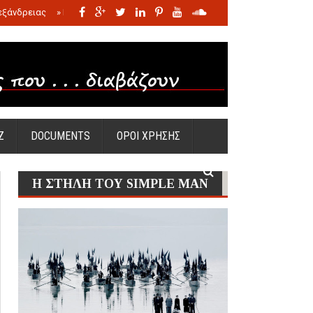
εξάνδρειας
»
Η σφαγή των νηπίων της Σάντας
»
Πώς προέκυψε η Ωραία
Ζ
DOCUMENTS
ΟΡΟΙ ΧΡΗΣΗΣ
Η ΣΤΗΛΗ ΤΟΥ SIMPLE MAN