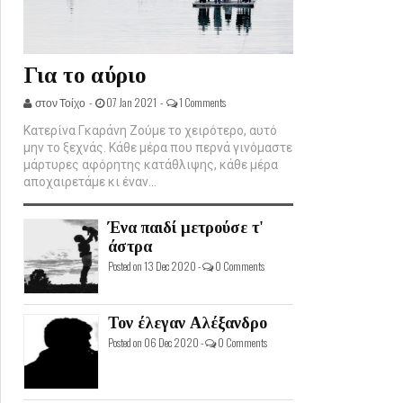
Για το αύριο
στον Τοίχο -
07 Jan 2021 -
1 Comments
Κατερίνα Γκαράνη Ζούμε το χειρότερο, αυτό
μην το ξεχνάς. Κάθε μέρα που περνά γινόμαστε
μάρτυρες αφόρητης κατάθλιψης, κάθε μέρα
αποχαιρετάμε κι έναν...
Ένα παιδί μετρούσε τ'
άστρα
Posted on 13 Dec 2020 -
0 Comments
Τον έλεγαν Αλέξανδρο
Posted on 06 Dec 2020 -
0 Comments