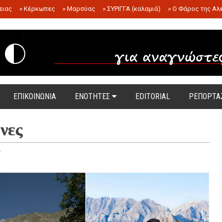
ειας
»
Κέρκωπες
»
Μαρσύας
»
ΣΥΡΙΓΓΑ (καλαμιά)
»
Ο Φάρος της Αλ
.
ΕΠΙΚΟΙΝΩΝΙΑ
ΕΝΟΤΗΤΕΣ
EDITORIAL
ΡΕΠΟΡΤΑ
νες