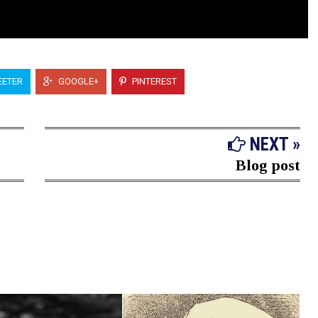
ETER
GOOGLE+
PINTEREST
NEXT »
Blog post