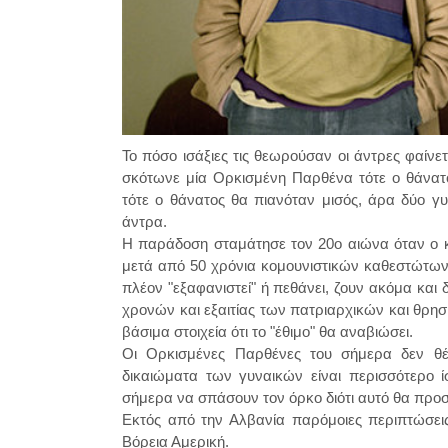
Το πόσο ισάξιες τις θεωρούσαν οι άντρες φαίνετ
σκότωνε μία Ορκισμένη Παρθένα τότε ο θάνατ
τότε ο θάνατος θα πιανόταν μισός, άρα δύο γ
άντρα.
Η παράδοση σταμάτησε τον 20ο αιώνα όταν ο κ
μετά από 50 χρόνια κομουνιστικών καθεστώτων
πλέον "εξαφανιστεί" ή πεθάνει, ζουν ακόμα και
χρονών και εξαιτίας των πατριαρχικών και θρ
βάσιμα στοιχεία ότι το "έθιμο" θα αναβιώσει.
Οι Ορκισμένες Παρθένες του σήμερα δεν θέ
δικαιώματα των γυναικών είναι περισσότερο 
σήμερα να σπάσουν τον όρκο διότι αυτό θα προσέ
Εκτός από την Αλβανία παρόμοιες περιπτώσει
Βόρεια Αμερική.